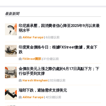
大的風險，包括損失全部或部分投資，以及精神上的痛苦。所有與投資有關的
風險、損失和成本，包括本金的全部損失，均由您負責。本文僅代表作者個人
最新新聞
觀點，並不代表FXStreet或其廣告商的官方政策或立場。作者不對本頁連結的
資訊負責。
印尼盾承壓，因消費者信心降至2025年9月以來最
如果文章正文中沒有明確提到，在撰寫本文時，作者在本文中提到的任何股票
弱水平
中都沒有頭寸，也沒有與文中提到的任何公司有業務關係。除了FXStreet，作
者沒有收到撰寫這篇文章的報酬。
由
Akhtar Faruqui
|
6分鐘以前
FXStreet和作者不提供個性化的建議。作者對該資訊的準確性、完整性或適用
性不作任何陳述。FXStreet和作者將不承擔任何錯誤，遺漏或任何損失，傷害
印度黃金價格今日：根據FXStreet數據，黃金下
跌
或損害由此資訊及其顯示或使用引起的。錯誤和遺漏除外。本文作者和
FXStreet並非註冊投資顧問，本文內容無意提供任何投資建議。
由
FXStreet團隊
|
31分鐘以前
金價在美元上漲之際仍處於6月17日高點下方；下
行似乎受到支撐
由
Haresh Menghani
|
32分鐘以前
瑞郎下跌，避險需求支撐美元
由
Akhtar Faruqui
|
42分鐘以前