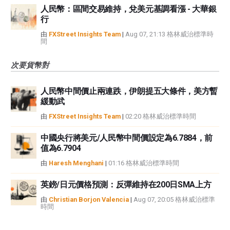
人民幣：區間交易維持，兌美元基調看漲 - 大華銀
行
由
FXStreet Insights Team
|
Aug 07, 21:13 格林威治標準時
間
次要貨幣對
人民幣中間價止兩連跌，伊朗提五大條件，美方暫
緩動武
由
FXStreet Insights Team
|
02:20 格林威治標準時間
中國央行將美元/人民幣中間價設定為6.7884，前
值為6.7904
由
Haresh Menghani
|
01:16 格林威治標準時間
英鎊/日元價格預測：反彈維持在200日SMA上方
由
Christian Borjon Valencia
|
Aug 07, 20:05 格林威治標準
時間