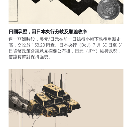
日圓承壓，因日本央行分歧及順差收窄
週一亞洲時段，美元/日元在前一日錄得小幅下跌後重新走
高，交投於 158.20 附近。日本央行（BoJ）7 月 30 日至 31 
日貨幣政策會議意見摘要公布後，日元（JPY）維持跌勢，
使該貨幣對保持強勢。 