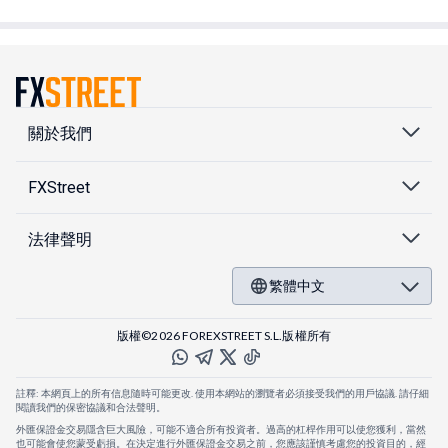
關於我們
FXStreet
法律聲明
繁體中文
版權©2026 FOREXSTREET S.L.版權所有
註釋: 本網頁上的所有信息隨時可能更改. 使用本網站的瀏覽者必須接受我們的用戶協議. 請仔細
閱讀我們的保密協議和合法聲明。
外匯保證金交易隱含巨大風險，可能不適合所有投資者。過高的杠桿作用可以使您獲利，當然
也可能會使您蒙受虧損。在決定進行外匯保證金交易之前，您應該謹慎考慮您的投資目的，經