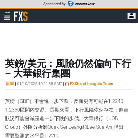
轉
至
FXStreet
MENU
主
顯
示
要
導
內
航
容
英鎊/美元：風險仍然偏向下行
– 大華銀行集團
新聞
|
01/10/2025 10:21:38 GMT
| 由
FXStreet Insights Team
英鎊（GBP）不會進一步下跌，反而更有可能在1.2240 - 
1.2360區間內交易。長期來看，下行風險依然存在；超賣
狀況可能會減緩進一步下跌的步伐。大華銀行（UOB 
Group）外匯分析師Quek Ser Leang和Lee Sue Ann指出，
需要監測的水平是1.2200。