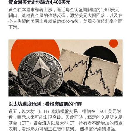
黃金因美元走弱逼近4,400美元
黃金在本週末顯著上漲，逼近每金衡盎司關鍵的4,400美元
關口。這種貴金屬的強勁反彈，源於美元大幅回落，以及在
令人失望的美國非農就業數據公布後，美國公債殖利率全面
下滑。
以太坊週度預測：看漲突破前的平靜
週五，以太坊（ETH）繼續橫盤交易，徘徊在 1,901 美元附
近，暗示未來可能出現突破。與此同時，穩定的交易所交易
基金（ETF）資金流入以及大型 ETH 持有者不斷增加的積累
表明，看漲壓力可能正在暗中積聚。 機構需求繼續增強。