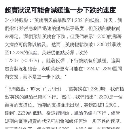
超賣狀況可能會減緩進一步下跌的速度
24小時觀點："英鎊兩天前暴跌至1.2321的低點。昨天，我
們指出‘雖然急劇且迅速的拋售似乎過度，但英鎊的疲軟尚
未穩定。’我們預計英鎊會下跌，但我們表示‘1.2300的顯著
支撐位可能難以觸及。’然而，英鎊輕鬆跌破1.2300並暴跌
至1.2239的低點。英鎊從低點反彈，收於
1.2307（-0.47%）。隨著反彈，下行勢頭有所減緩。這與
超賣狀況相結合，表明英鎊更有可能在1.2240/1.2360區間
內交投，而不是進一步下跌。"
1-3周觀點："昨天（1月9日），當英鎊在1.2360時，我們指
出‘英鎊的風險已轉向下行。’然而，我們指出‘1.2300是一個
顯著的支撐位。’預期的支撐並未出現，英鎊跌破1.2300，
達到1.2239的低點。從這裡開始，風險仍偏向下行，儘管
短期內嚴重超賣的狀況可能會減緩任何進一步下跌的速度。