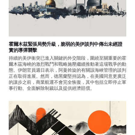
霍爾木茲緊張局勢升級，脆弱的美伊談判中傳出未經證
實的導彈襲擊
持續的美伊衝突已進入關鍵的外交階段，圍繞至關重要的霍
爾木茲海峽的激烈戰鬥和戰略施壓繼續推動著這場戰爭的動
態。伊朗官員週日表示，阿曼斡旋的有關該海峽管理的談判
正在取得進展。然而，德黑蘭堅持認為，在美國同意更廣泛
的讓步之前，商業航運不會完全恢復，其中包括立即停止軍
事行動、全面解除制裁以及提供經濟賠償。 