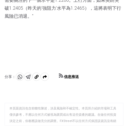
需要關注的下一個水平是1.2200。上行方面，如果英鎊突
破1.2405（昨天的‘強阻力’水平為1.2465），這將表明下行
風險已消退。"
信息推送
分享：
分
分
複
享
享
製
至
至
到
WhatsApp
Telegram
剪
本頁面資訊包含前瞻性陳述，涉及風險和不確定性。本頁所介紹的市場和工具
貼
僅供參考，不應以任何方式被視為購買或出售這些資產的建議。在做任何投資
板
決定之前，你都應該做充分的調查。FXStreet不以任何方式保證該資訊沒有錯
誤、錯誤或重大錯報。它也不保證這些資料是及時的。在公開市場投資涉及很