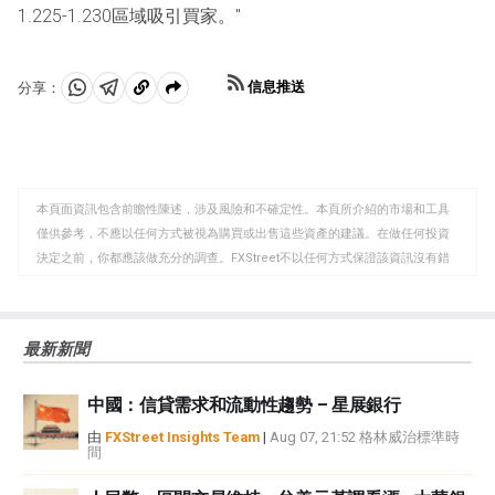
1.225-1.230區域吸引買家。"
信息推送
分享：
分
分
複
享
享
製
至
至
到
WhatsApp
Telegram
剪
本頁面資訊包含前瞻性陳述，涉及風險和不確定性。本頁所介紹的市場和工具
貼
僅供參考，不應以任何方式被視為購買或出售這些資產的建議。在做任何投資
板
決定之前，你都應該做充分的調查。FXStreet不以任何方式保證該資訊沒有錯
誤、錯誤或重大錯報。它也不保證這些資料是及時的。在公開市場投資涉及很
大的風險，包括損失全部或部分投資，以及精神上的痛苦。所有與投資有關的
風險、損失和成本，包括本金的全部損失，均由您負責。本文僅代表作者個人
最新新聞
觀點，並不代表FXStreet或其廣告商的官方政策或立場。作者不對本頁連結的
資訊負責。
中國：信貸需求和流動性趨勢 – 星展銀行
如果文章正文中沒有明確提到，在撰寫本文時，作者在本文中提到的任何股票
中都沒有頭寸，也沒有與文中提到的任何公司有業務關係。除了FXStreet，作
由
FXStreet Insights Team
|
Aug 07, 21:52 格林威治標準時
間
者沒有收到撰寫這篇文章的報酬。
FXStreet和作者不提供個性化的建議。作者對該資訊的準確性、完整性或適用