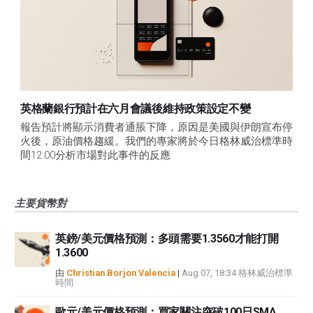
英格蘭銀行預計在六月會議後維持政策設定不變
報告預計將顯示消費者通脹下降，原因是美國與伊朗宣布停
火後，原油價格趨緩。我們的專家將於今日格林威治標準時
間12:00分析市場對此事件的反應
主要貨幣對
英鎊/美元價格預測：多頭需要1.3560才能打開
1.3600
由
Christian Borjon Valencia
|
Aug 07, 18:34 格林威治標準
時間
歐元/美元價格預測：買家關注突破100日SMA