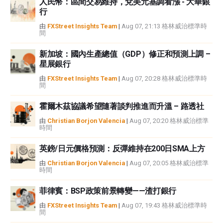
人民幣：區間交易維持，兌美元基調看漲 - 大華銀
性不作任何陳述。FXStreet和作者將不承擔任何錯誤，遺漏或任何損失，傷害
行
或損害由此資訊及其顯示或使用引起的。錯誤和遺漏除外。本文作者和
FXStreet並非註冊投資顧問，本文內容無意提供任何投資建議。
由
FXStreet Insights Team
|
Aug 07, 21:13 格林威治標準時
間
新加坡：國內生產總值（GDP）修正和預測上調 –
星展銀行
由
FXStreet Insights Team
|
Aug 07, 20:28 格林威治標準時
間
霍爾木茲協議希望隨著談判推進而升溫 – 路透社
由
Christian Borjon Valencia
|
Aug 07, 20:20 格林威治標準
時間
英鎊/日元價格預測：反彈維持在200日SMA上方
由
Christian Borjon Valencia
|
Aug 07, 20:05 格林威治標準
時間
菲律賓：BSP政策前景轉變——渣打銀行
由
FXStreet Insights Team
|
Aug 07, 19:43 格林威治標準時
間