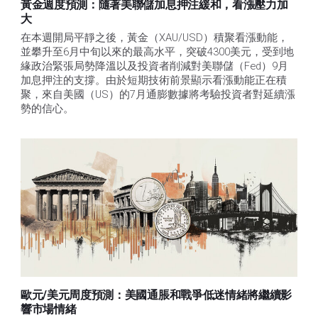
黃金週度預測：隨著美聯儲加息押注緩和，看漲壓力加
大
在本週開局平靜之後，黃金（XAU/USD）積聚看漲動能，
並攀升至6月中旬以來的最高水平，突破4300美元，受到地
緣政治緊張局勢降溫以及投資者削減對美聯儲（Fed）9月
加息押注的支撐。由於短期技術前景顯示看漲動能正在積
聚，來自美國（US）的7月通膨數據將考驗投資者對延續漲
勢的信心。 
歐元/美元周度預測：美國通脹和戰爭低迷情緒將繼續影
響市場情緒