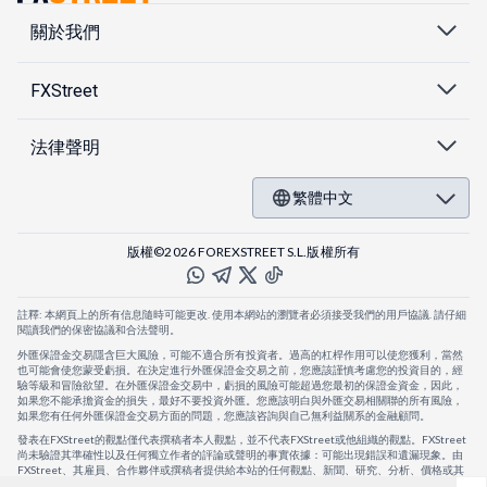
關於我們
FXStreet
法律聲明
繁體中文
版權©2026 FOREXSTREET S.L.版權所有
註釋: 本網頁上的所有信息隨時可能更改. 使用本網站的瀏覽者必須接受我們的用戶協議. 請仔細
閱讀我們的保密協議和合法聲明。
外匯保證金交易隱含巨大風險，可能不適合所有投資者。過高的杠桿作用可以使您獲利，當然
也可能會使您蒙受虧損。在決定進行外匯保證金交易之前，您應該謹慎考慮您的投資目的，經
驗等級和冒險欲望。在外匯保證金交易中，虧損的風險可能超過您最初的保證金資金，因此，
如果您不能承擔資金的損失，最好不要投資外匯。您應該明白與外匯交易相關聯的所有風險，
如果您有任何外匯保證金交易方面的問題，您應該咨詢與自己無利益關系的金融顧問。
發表在FXStreet的觀點僅代表撰稿者本人觀點，並不代表FXStreet或他組織的觀點。FXStreet
尚未驗證其準確性以及任何獨立作者的評論或聲明的事實依據：可能出現錯誤和遺漏現象。由
FXStreet、其雇員、合作夥伴或撰稿者提供給本站的任何觀點、新聞、研究、分析、價格或其
他信息，僅作為壹般的市場評論，並不構成投資建議。FXStreet將不會承擔任何損失或損害的