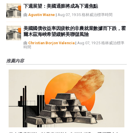
下週展望：美國通膨將成為下週焦點
由
Agustin Wazne
|
Aug 07, 19:35 格林威治標準時間
美國國債收益率因疲軟的非農就業數據而下跌，霍
爾木茲海峽希望緩解美聯儲風險
由
Christian Borjon Valencia
|
Aug 07, 19:25 格林威治標準
時間
推薦內容