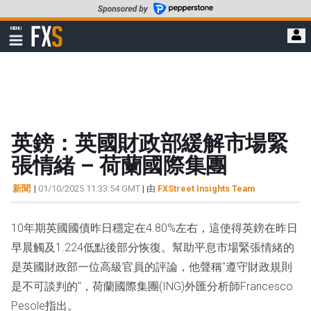
轉
至
FXStreet
MENU
主
顯
示
要
導
內
航
容
英鎊：英國財政部緩解市場緊
張情緒 – 荷蘭國際集團
新聞
|
01/10/2025 11:33:54 GMT
| 由
FXStreet Insights Team
10年期英國國債昨日穩定在4.80%左右，這使得英鎊在昨日
早晨觸及1.224低點後部分恢復。幫助平息市場緊張情緒的
是英國財政部一位高級官員的評論，他聲稱"遵守財政規則
是不可談判的"，荷蘭國際集團(ING)外匯分析師Francesco 
Pesole指出。