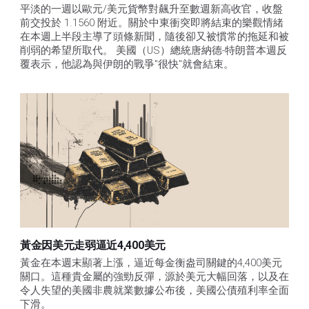
平淡的一週以歐元/美元貨幣對飆升至數週新高收官，收盤
前交投於 1.1560 附近。關於中東衝突即將結束的樂觀情緒
在本週上半段主導了頭條新聞，隨後卻又被慣常的拖延和被
削弱的希望所取代。 美國（US）總統唐納德-特朗普本週反
覆表示，他認為與伊朗的戰爭"很快"就會結束。
黃金因美元走弱逼近4,400美元
黃金在本週末顯著上漲，逼近每金衡盎司關鍵的4,400美元
關口。這種貴金屬的強勁反彈，源於美元大幅回落，以及在
令人失望的美國非農就業數據公布後，美國公債殖利率全面
下滑。