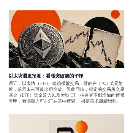
以太坊週度預測：看漲突破前的平靜
週五，以太坊（ETH）繼續橫盤交易，徘徊在 1,901 美元附
近，暗示未來可能出現突破。與此同時，穩定的交易所交易
基金（ETF）資金流入以及大型 ETH 持有者不斷增加的積累
表明，看漲壓力可能正在暗中積聚。 機構需求繼續增強。