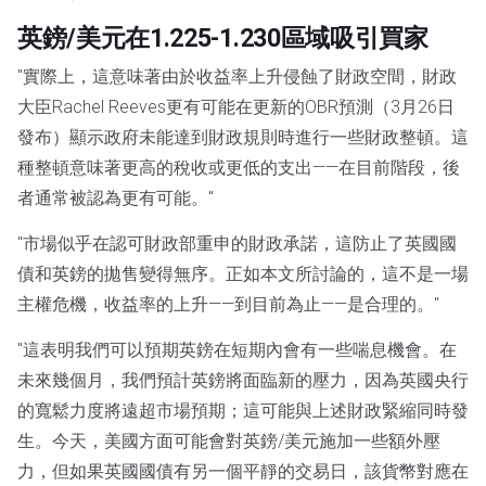
英鎊/美元在1.225-1.230區域吸引買家
"實際上，這意味著由於收益率上升侵蝕了財政空間，財政
大臣Rachel Reeves更有可能在更新的OBR預測（3月26日
發布）顯示政府未能達到財政規則時進行一些財政整頓。這
種整頓意味著更高的稅收或更低的支出——在目前階段，後
者通常被認為更有可能。"
"市場似乎在認可財政部重申的財政承諾，這防止了英國國
債和英鎊的拋售變得無序。正如本文所討論的，這不是一場
主權危機，收益率的上升——到目前為止——是合理的。"
"這表明我們可以預期英鎊在短期內會有一些喘息機會。在
未來幾個月，我們預計英鎊將面臨新的壓力，因為英國央行
的寬鬆力度將遠超市場預期；這可能與上述財政緊縮同時發
生。今天，美國方面可能會對英鎊/美元施加一些額外壓
力，但如果英國國債有另一個平靜的交易日，該貨幣對應在