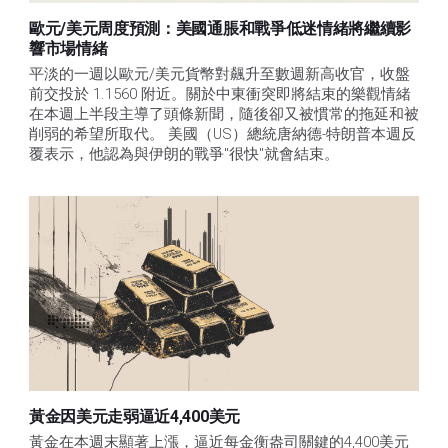
歐元/美元周度預測：美國通脹和戰爭低迷情緒將繼續影
響市場情緒
平淡的一週以歐元/美元貨幣對飆升至數週新高收官，收盤
前交投於 1.1560 附近。關於中東衝突即將結束的樂觀情緒
在本週上半段主導了頭條新聞，隨後卻又被慣常的拖延和被
削弱的希望所取代。 美國（US）總統唐納德-特朗普本週反
覆表示，他認為與伊朗的戰爭"很快"就會結束。
黃金因美元走弱逼近4,400美元
黃金在本週末顯著上漲，逼近每金衡盎司關鍵的4,400美元