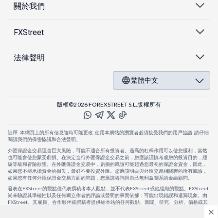
關於我們
FXStreet
法律聲明
繁體中文
版權©2026 FOREXSTREET S.L.版權所有
註釋: 本網頁上的所有信息隨時可能更改. 使用本網站的瀏覽者必須接受我們的用戶協議. 請仔細
閱讀我們的保密協議和合法聲明。
外匯保證金交易隱含巨大風險，可能不適合所有投資者。過高的杠桿作用可以使您獲利，當然
也可能會使您蒙受虧損。在決定進行外匯保證金交易之前，您應該謹慎考慮您的投資目的，經
驗等級和冒險欲望。在外匯保證金交易中，虧損的風險可能超過您最初的保證金資金，因此，
如果您不能承擔資金的損失，最好不要投資外匯。您應該明白與外匯交易相關聯的所有風險，
如果您有任何外匯保證金交易方面的問題，您應該咨詢與自己無利益關系的金融顧問。
發表在FXStreet的觀點僅代表撰稿者本人觀點，並不代表FXStreet或他組織的觀點。FXStreet
尚未驗證其準確性以及任何獨立作者的評論或聲明的事實依據：可能出現錯誤和遺漏現象。由
FXStreet、其雇員、合作夥伴或撰稿者提供給本站的任何觀點、新聞、研究、分析、價格或其
他信息，僅作為壹般的市場評論，並不構成投資建議。FXStreet將不會承擔任何損失或損害的
賠償責任，包括但不限於因直接或間接使用或依賴這些信息而可能產生的任何利潤損失。