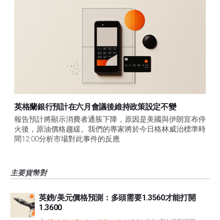
英格蘭銀行預計在六月會議後維持政策設定不變
報告預計將顯示消費者通脹下降，原因是美國與伊朗宣布停
火後，原油價格趨緩。我們的專家將於今日格林威治標準時
間12:00分析市場對此事件的反應
主要貨幣對
英鎊/美元價格預測：多頭需要1.3560才能打開
1.3600