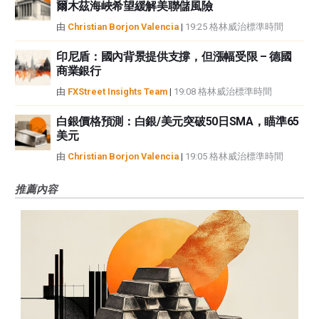
爾木茲海峽希望緩解美聯儲風險
由
Christian Borjon Valencia
|
19:25 格林威治標準時間
印尼盾：國內背景提供支撐，但漲幅受限 – 德國
商業銀行
由
FXStreet Insights Team
|
19:08 格林威治標準時間
白銀價格預測：白銀/美元突破50日SMA，瞄準65
美元
由
Christian Borjon Valencia
|
19:05 格林威治標準時間
推薦內容