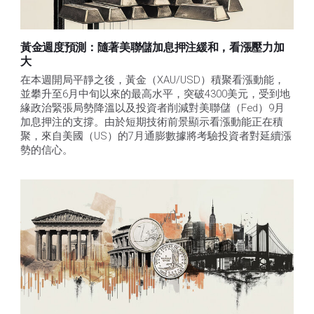
黃金週度預測：隨著美聯儲加息押注緩和，看漲壓力加
大
在本週開局平靜之後，黃金（XAU/USD）積聚看漲動能，
並攀升至6月中旬以來的最高水平，突破4300美元，受到地
緣政治緊張局勢降溫以及投資者削減對美聯儲（Fed）9月
加息押注的支撐。由於短期技術前景顯示看漲動能正在積
聚，來自美國（US）的7月通膨數據將考驗投資者對延續漲
勢的信心。 