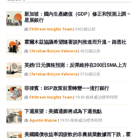
觀點，並不代表FXStreet或其廣告商的官方政策或立場。作者不對本頁連結的
資訊負責。
新加坡：國內生產總值（GDP）修正和預測上調 –
如果文章正文中沒有明確提到，在撰寫本文時，作者在本文中提到的任何股票
星展銀行
中都沒有頭寸，也沒有與文中提到的任何公司有業務關係。除了FXStreet，作
者沒有收到撰寫這篇文章的報酬。
由
FXStreet Insights Team
|
34分鐘以前
FXStreet和作者不提供個性化的建議。作者對該資訊的準確性、完整性或適用
性不作任何陳述。FXStreet和作者將不承擔任何錯誤，遺漏或任何損失，傷害
霍爾木茲協議希望隨著談判推進而升溫 – 路透社
或損害由此資訊及其顯示或使用引起的。錯誤和遺漏除外。本文作者和
由
Christian Borjon Valencia
|
42分鐘以前
FXStreet並非註冊投資顧問，本文內容無意提供任何投資建議。
英鎊/日元價格預測：反彈維持在200日SMA上方
由
Christian Borjon Valencia
|
57分鐘以前
菲律賓：BSP政策前景轉變——渣打銀行
由
FXStreet Insights Team
|
19:43 格林威治標準時間
下週展望：美國通膨將成為下週焦點
由
Agustin Wazne
|
19:35 格林威治標準時間
美國國債收益率因疲軟的非農就業數據而下跌，霍