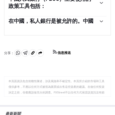
國共產黨（CCP）委員會書記對中國人民銀行的管理和方
政策工具包括：
向有著關鍵影響，而不是行長。然而，潘功勝先生目前同
時擔任這兩個職位。
與西方經濟體不同，中國人民銀行使用更廣泛的貨幣政策
工具來實現其目標。主要工具包括七天逆回購利率
在中國，私人銀行是被允許的。中國
（RRR）、中期借貸便利（MLF）、外匯干預和存款準備
是的，中國有19家私營銀行——這在整個金融系統中只佔
金率（RRR）。然而，貸款市場報價利率（LPR）是中國的
一小部分。根據《海峽時報》，最大的私營銀行是數字貸
基準利率。LPR的變動直接影響市場上貸款和抵押貸款所
款機構微眾銀行和網商銀行，這兩者均由科技巨頭騰訊和
需支付的利率以及儲蓄所支付的利息。通過調整LPR，中
螞蟻集團支持。2014年，中國允許完全由私營資金資本化
國中央銀行還可以影響人民幣的匯率。
的國內貸款機構在國家主導的金融領域運營。
信息推送
分享：
分
分
複
享
享
製
至
至
到
WhatsApp
Telegram
剪
本頁面資訊包含前瞻性陳述，涉及風險和不確定性。本頁所介紹的市場和工具
貼
僅供參考，不應以任何方式被視為購買或出售這些資產的建議。在做任何投資
板
決定之前，你都應該做充分的調查。FXStreet不以任何方式保證該資訊沒有錯
誤、錯誤或重大錯報。它也不保證這些資料是及時的。在公開市場投資涉及很
大的風險，包括損失全部或部分投資，以及精神上的痛苦。所有與投資有關的
風險、損失和成本，包括本金的全部損失，均由您負責。本文僅代表作者個人
最新新聞