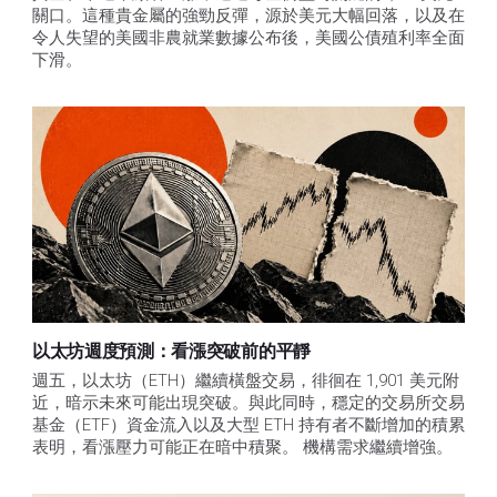
關口。這種貴金屬的強勁反彈，源於美元大幅回落，以及在
令人失望的美國非農就業數據公布後，美國公債殖利率全面
下滑。
以太坊週度預測：看漲突破前的平靜
週五，以太坊（ETH）繼續橫盤交易，徘徊在 1,901 美元附
近，暗示未來可能出現突破。與此同時，穩定的交易所交易
基金（ETF）資金流入以及大型 ETH 持有者不斷增加的積累
表明，看漲壓力可能正在暗中積聚。 機構需求繼續增強。