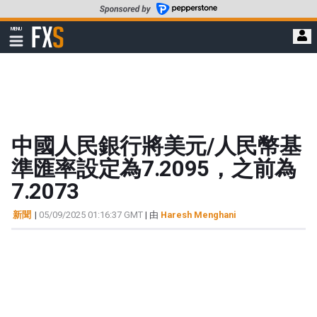
轉
至
FXStreet
MENU
主
顯
示
要
導
內
航
容
中國人民銀行將美元/人民幣基
準匯率設定為7.2095，之前為
7.2073
新聞
|
05/09/2025 01:16:37 GMT
| 由
Haresh Menghani