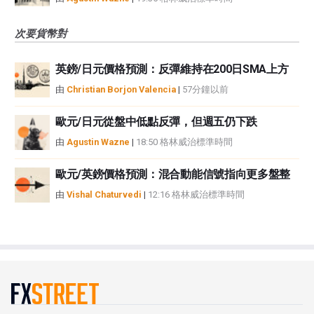
次要貨幣對
英鎊/日元價格預測：反彈維持在200日SMA上方
由
Christian Borjon Valencia
|
57分鐘以前
歐元/日元從盤中低點反彈，但週五仍下跌
由
Agustin Wazne
|
18:50 格林威治標準時間
歐元/英鎊價格預測：混合動能信號指向更多盤整
由
Vishal Chaturvedi
|
12:16 格林威治標準時間