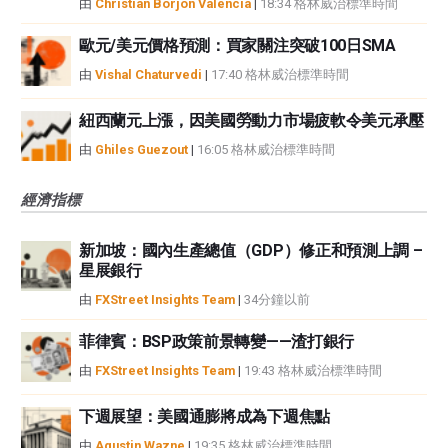
由
Christian Borjon Valencia
|
18:34 格林威治標準時間
歐元/美元價格預測：買家關注突破100日SMA
由
Vishal Chaturvedi
|
17:40 格林威治標準時間
紐西蘭元上漲，因美國勞動力市場疲軟令美元承壓
由
Ghiles Guezout
|
16:05 格林威治標準時間
經濟指標
新加坡：國內生產總值（GDP）修正和預測上調 –
星展銀行
由
FXStreet Insights Team
|
34分鐘以前
菲律賓：BSP政策前景轉變——渣打銀行
由
FXStreet Insights Team
|
19:43 格林威治標準時間
下週展望：美國通膨將成為下週焦點
由
Agustin Wazne
|
19:35 格林威治標準時間