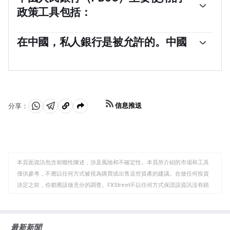
國共產黨（CCP）委員會書記對中國人民銀行的管理和方
政策工具包括：
向有著關鍵影響，而不是行長。然而，潘功勝先生目前同
時擔任這兩個職位。
與西方經濟體不同，中國人民銀行使用更廣泛的貨幣政策
工具來實現其目標。主要工具包括七天逆回購利率
在中國，私人銀行是被允許的。中國
（RRR）、中期借貸便利（MLF）、外匯干預和存款準備
是的，中國有19家私營銀行——這在整個金融系統中只佔
金率（RRR）。然而，貸款市場報價利率（LPR）是中國的
一小部分。根據《海峽時報》，最大的私營銀行是數字貸
基準利率。LPR的變動直接影響市場上貸款和抵押貸款所
款機構微眾銀行和網商銀行，這兩者均由科技巨頭騰訊和
需支付的利率以及儲蓄所支付的利息。通過調整LPR，中
螞蟻集團支持。2014年，中國允許完全由私營資金資本化
國中央銀行還可以影響人民幣的匯率。
的國內貸款機構在國家主導的金融領域運營。
信息推送
分享：
分
分
複
享
享
製
至
至
到
WhatsApp
Telegram
剪
本頁面資訊包含前瞻性陳述，涉及風險和不確定性。本頁所介紹的市場和工具
貼
僅供參考，不應以任何方式被視為購買或出售這些資產的建議。在做任何投資
板
決定之前，你都應該做充分的調查。FXStreet不以任何方式保證該資訊沒有錯
誤、錯誤或重大錯報。它也不保證這些資料是及時的。在公開市場投資涉及很
大的風險，包括損失全部或部分投資，以及精神上的痛苦。所有與投資有關的
風險、損失和成本，包括本金的全部損失，均由您負責。本文僅代表作者個人
最新新聞