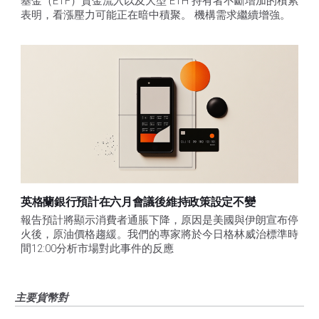
基金（ETF）資金流入以及大型 ETH 持有者不斷增加的積累
表明，看漲壓力可能正在暗中積聚。 機構需求繼續增強。
英格蘭銀行預計在六月會議後維持政策設定不變
報告預計將顯示消費者通脹下降，原因是美國與伊朗宣布停
火後，原油價格趨緩。我們的專家將於今日格林威治標準時
間12:00分析市場對此事件的反應
主要貨幣對