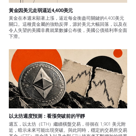
黃金因美元走弱逼近4,400美元
黃金在本週末顯著上漲，逼近每金衡盎司關鍵的4,400美元
關口。這種貴金屬的強勁反彈，源於美元大幅回落，以及在
令人失望的美國非農就業數據公布後，美國公債殖利率全面
下滑。
以太坊週度預測：看漲突破前的平靜
週五，以太坊（ETH）繼續橫盤交易，徘徊在 1,901 美元附
近，暗示未來可能出現突破。與此同時，穩定的交易所交易