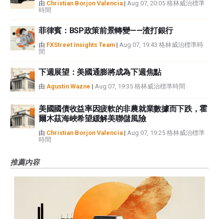
由
Christian Borjon Valencia
|
Aug 07, 20:05 格林威治標準
時間
菲律賓：BSP政策前景轉變——渣打銀行
由
FXStreet Insights Team
|
Aug 07, 19:43 格林威治標準時
間
下週展望：美國通膨將成為下週焦點
由
Agustin Wazne
|
Aug 07, 19:35 格林威治標準時間
美國國債收益率因疲軟的非農就業數據而下跌，霍
爾木茲海峽希望緩解美聯儲風險
由
Christian Borjon Valencia
|
Aug 07, 19:25 格林威治標準
時間
推薦內容