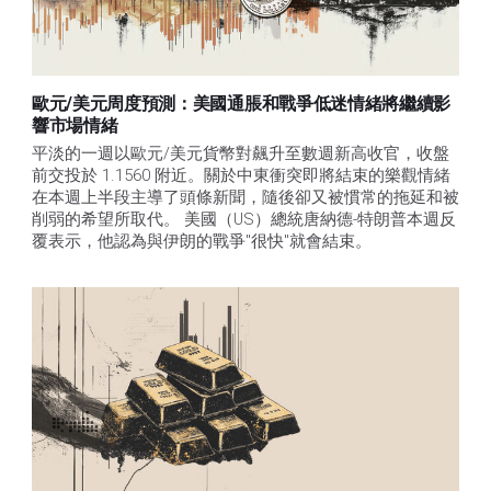
歐元/美元周度預測：美國通脹和戰爭低迷情緒將繼續影
響市場情緒
平淡的一週以歐元/美元貨幣對飆升至數週新高收官，收盤
前交投於 1.1560 附近。關於中東衝突即將結束的樂觀情緒
在本週上半段主導了頭條新聞，隨後卻又被慣常的拖延和被
削弱的希望所取代。 美國（US）總統唐納德-特朗普本週反
覆表示，他認為與伊朗的戰爭"很快"就會結束。