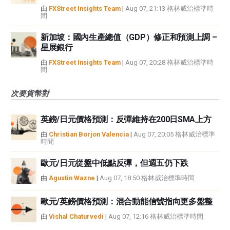
由
FXStreet Insights Team
|
Aug 07, 21:13 格林威治標準時
間
新加坡：國內生產總值（GDP）修正和預測上調 –
星展銀行
由
FXStreet Insights Team
|
Aug 07, 20:28 格林威治標準時
間
次要貨幣對
英鎊/日元價格預測：反彈維持在200日SMA上方
由
Christian Borjon Valencia
|
Aug 07, 20:05 格林威治標準
時間
歐元/日元從盤中低點反彈，但週五仍下跌
由
Agustin Wazne
|
Aug 07, 18:50 格林威治標準時間
歐元/英鎊價格預測：混合動能信號指向更多盤整
由
Vishal Chaturvedi
|
Aug 07, 12:16 格林威治標準時間