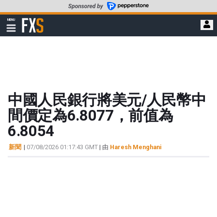
轉
至
FXStreet
MENU
主
顯
示
要
導
內
航
容
中國人民銀行將美元/人民幣中
間價定為6.8077，前值為
6.8054
新聞
|
07/08/2026 01:17:43 GMT
| 由
Haresh Menghani