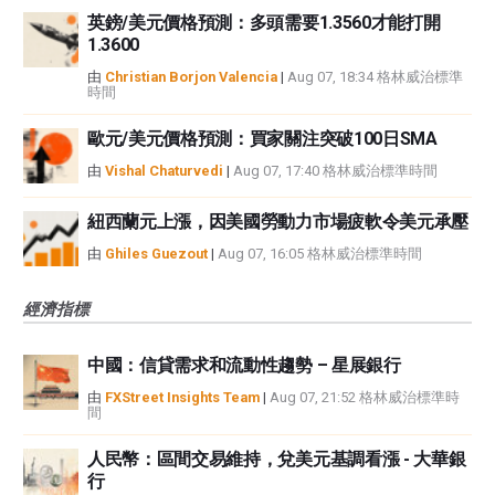
英鎊/美元價格預測：多頭需要1.3560才能打開
1.3600
由
Christian Borjon Valencia
|
Aug 07, 18:34 格林威治標準
時間
歐元/美元價格預測：買家關注突破100日SMA
由
Vishal Chaturvedi
|
Aug 07, 17:40 格林威治標準時間
紐西蘭元上漲，因美國勞動力市場疲軟令美元承壓
由
Ghiles Guezout
|
Aug 07, 16:05 格林威治標準時間
經濟指標
中國：信貸需求和流動性趨勢 – 星展銀行
由
FXStreet Insights Team
|
Aug 07, 21:52 格林威治標準時
間
人民幣：區間交易維持，兌美元基調看漲 - 大華銀
行