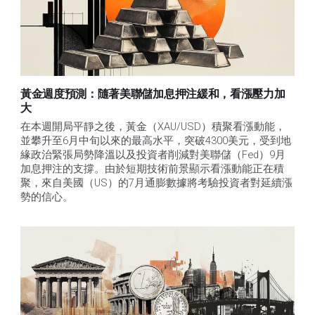
黃金週度預測：隨著美聯儲加息押注緩和，看漲壓力加
大
在本週開局平靜之後，黃金（XAU/USD）積聚看漲動能，
並攀升至6月中旬以來的最高水平，突破4300美元，受到地
緣政治緊張局勢降溫以及投資者削減對美聯儲（Fed）9月
加息押注的支撐。由於短期技術前景顯示看漲動能正在積
聚，來自美國（US）的7月通膨數據將考驗投資者對延續漲
勢的信心。 