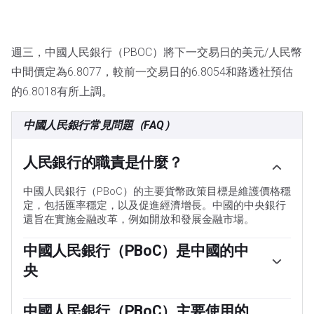
週三，中國人民銀行（PBOC）將下一交易日的美元/人民幣
中間價定為6.8077，較前一交易日的6.8054和路透社預估
的6.8018有所上調。
中國人民銀行常見問題（FAQ）
人民銀行的職責是什麼？
中國人民銀行（PBoC）的主要貨幣政策目標是維護價格穩
定，包括匯率穩定，以及促進經濟增長。中國的中央銀行
還旨在實施金融改革，例如開放和發展金融市場。
中國人民銀行（PBoC）是中國的中
央
中國人民銀行（PBoC）由中華人民共和國（PRC）國家擁
有，因此不被視為一個自主機構。由國務院主席提名的中
中國人民銀行（PBoC）主要使用的