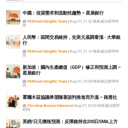
觀點，並不代表FXStreet或其廣告商的官方政策或立場。作者不對本頁連結的
資訊負責。
中國：信貸需求和流動性趨勢 – 星展銀行
如果文章正文中沒有明確提到，在撰寫本文時，作者在本文中提到的任何股票
中都沒有頭寸，也沒有與文中提到的任何公司有業務關係。除了FXStreet，作
由
FXStreet Insights Team
|
Aug 07, 21:52 格林威治標準時
間
者沒有收到撰寫這篇文章的報酬。
FXStreet和作者不提供個性化的建議。作者對該資訊的準確性、完整性或適用
人民幣：區間交易維持，兌美元基調看漲 - 大華銀
性不作任何陳述。FXStreet和作者將不承擔任何錯誤，遺漏或任何損失，傷害
行
或損害由此資訊及其顯示或使用引起的。錯誤和遺漏除外。本文作者和
FXStreet並非註冊投資顧問，本文內容無意提供任何投資建議。
由
FXStreet Insights Team
|
Aug 07, 21:13 格林威治標準時
間
新加坡：國內生產總值（GDP）修正和預測上調 –
星展銀行
由
FXStreet Insights Team
|
Aug 07, 20:28 格林威治標準時
間
霍爾木茲協議希望隨著談判推進而升溫 – 路透社
由
Christian Borjon Valencia
|
Aug 07, 20:20 格林威治標準
時間
英鎊/日元價格預測：反彈維持在200日SMA上方