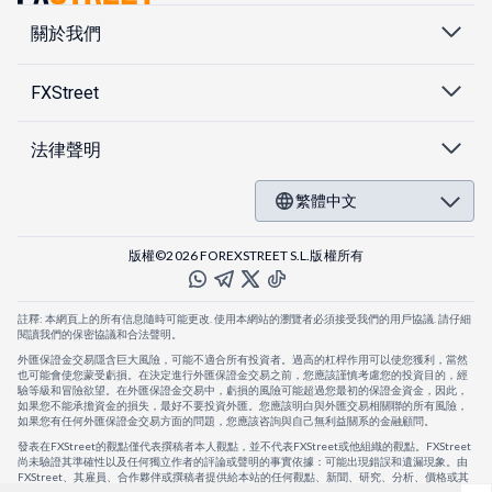
關於我們
FXStreet
法律聲明
繁體中文
版權©2026 FOREXSTREET S.L.版權所有
註釋: 本網頁上的所有信息隨時可能更改. 使用本網站的瀏覽者必須接受我們的用戶協議. 請仔細
閱讀我們的保密協議和合法聲明。
外匯保證金交易隱含巨大風險，可能不適合所有投資者。過高的杠桿作用可以使您獲利，當然
也可能會使您蒙受虧損。在決定進行外匯保證金交易之前，您應該謹慎考慮您的投資目的，經
驗等級和冒險欲望。在外匯保證金交易中，虧損的風險可能超過您最初的保證金資金，因此，
如果您不能承擔資金的損失，最好不要投資外匯。您應該明白與外匯交易相關聯的所有風險，
如果您有任何外匯保證金交易方面的問題，您應該咨詢與自己無利益關系的金融顧問。
發表在FXStreet的觀點僅代表撰稿者本人觀點，並不代表FXStreet或他組織的觀點。FXStreet
尚未驗證其準確性以及任何獨立作者的評論或聲明的事實依據：可能出現錯誤和遺漏現象。由
FXStreet、其雇員、合作夥伴或撰稿者提供給本站的任何觀點、新聞、研究、分析、價格或其
他信息，僅作為壹般的市場評論，並不構成投資建議。FXStreet將不會承擔任何損失或損害的