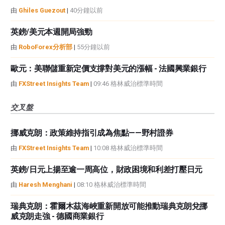
由
Ghiles Guezout
|
40分鐘以前
英鎊/美元本週開局強勁
由
RoboForex分析部
|
55分鐘以前
歐元：美聯儲重新定價支撐對美元的漲幅 - 法國興業銀行
由
FXStreet Insights Team
|
09:46 格林威治標準時間
交叉盤
挪威克朗：政策維持指引成為焦點——野村證券
由
FXStreet Insights Team
|
10:08 格林威治標準時間
英鎊/日元上揚至逾一周高位，財政困境和利差打壓日元
由
Haresh Menghani
|
08:10 格林威治標準時間
瑞典克朗：霍爾木茲海峽重新開放可能推動瑞典克朗兌挪
威克朗走強 - 德國商業銀行