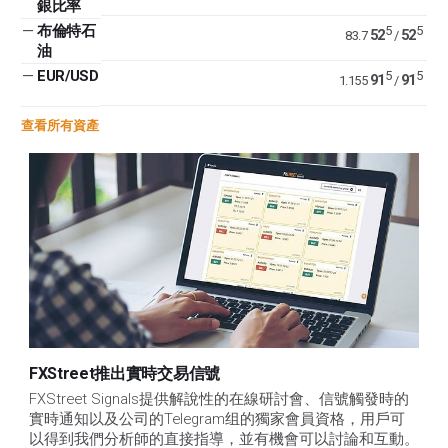
銀比率
—
布倫特石
5
5
52
52
83.7
/
油
—
EUR/USD
5
5
91
91
1.155
/
查看所有資產
FXStreet推出實時交易信號
FXStreet Signals提供解說性的在線研討會、信號觸發時的
實時通知以及公司的Telegram组的獨家會員資格，用戶可
以得到我們分析師的直接指導，並有機會可以討論和互動。