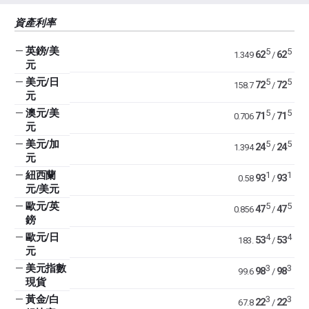
資產利率
—
英鎊/美
5
5
62
62
1.349
/
元
—
美元/日
5
5
72
72
158.7
/
元
—
澳元/美
5
5
71
71
0.706
/
元
—
美元/加
5
5
24
24
1.394
/
元
—
紐西蘭
1
1
93
93
0.58
/
元/美元
—
歐元/英
5
5
47
47
0.856
/
鎊
—
歐元/日
4
4
53
53
183.
/
元
—
美元指數
3
3
98
98
99.6
/
現貨
—
黃金/白
3
3
22
22
67.8
/