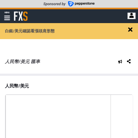
轉
至
FXStreet
MENU
主
顯
示
要
導
內
白銀/美元確認看漲頭肩形態
航
Clos
容
alert
人民幣/美元 匯率
人民幣/美元