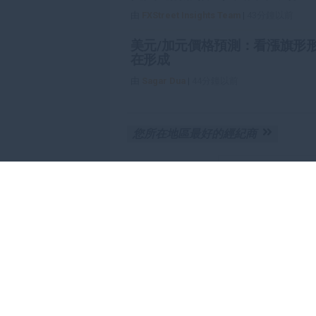
由
FXStreet Insights Team
|
43分鐘以前
美元/加元價格預測：看漲旗形
在形成
由
Sagar Dua
|
44分鐘以前
您所在地區最好的經紀商
開帳