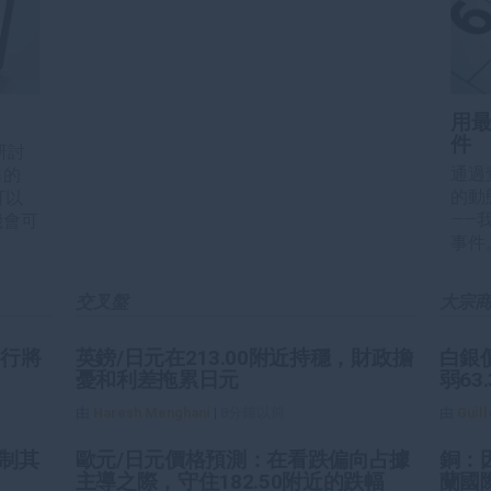
用
件
線研討
通過
司的
的動
可以
——
機會可
事件
交叉盤
大宗
上行將
英鎊/日元在213.00附近持穩，財政擔
白銀
憂和利差拖累日元
弱63
由
Haresh Menghani
|
8分鐘以前
由
Guil
制其
歐元/日元價格預測：在看跌偏向占據
銅：
主導之際，守住182.50附近的跌幅
蘭國