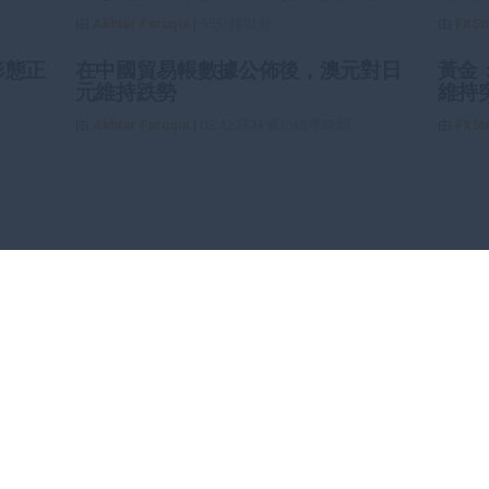
由
Akhtar Faruqui
|
55分鐘以前
由
FXSt
形態正
在中國貿易帳數據公佈後，澳元對日
黃金
元維持跌勢
維持
由
Akhtar Faruqui
|
03:42 格林威治標準時間
由
FXSt
戶