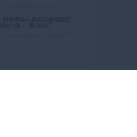
reet Insights Team
|
12分鐘以前
：隨著美國非農就業數據臨近，
突破持穩——華僑銀行
reet Insights Team
|
06:56 格林威治標準時間
開帳戶