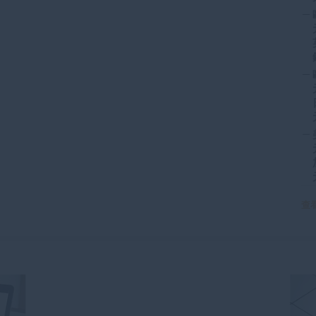
—
—
—
查