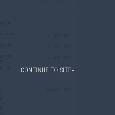
產利率
EUR/USD
20
20
3
3
1.15
/
英鎊/美
66
66
5
5
1.344
/
元
美元/日
40
40
3
3
158.
/
元
澳元/美
CONTINUE TO SITE
34
34
7
7
0.70
/
元
紐
84
84
5
5
0.586
/
西
蘭
元/
美
元