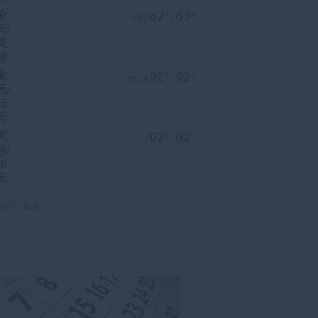
歐
67
67
4
4
0.85
/
元/
英
鎊
歐
92
92
5
5
182.4
/
元/
日
元
美
02
02
5
5
1.4
/
元/
加
元
看所有資產