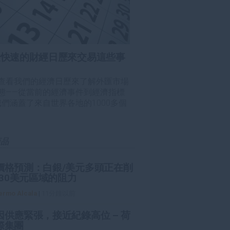
最快速的財經日歷來交易這些事
查看我們的經濟日歷來了解外匯市場
態——從當前的經濟事件到經濟指標
我們涵蓋了來自世界各地的1000多個
。
商品
價格預測：白銀/美元多頭正在削
.30美元區域的阻力
lermo Alcala
|
11分鐘以前
因供應緊張，接近紀錄高位 – 荷
際集團