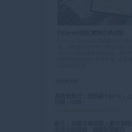
FXStreet推出實時交易信號
FXStreet Signals提供解說性的在
會、信號觸發時的實時通知以及公
Telegram组的獨家會員資格，用戶
得到我們分析師的直接指導，並有
以討論和互動。
主要貨幣對
英鎊兌美元：若跌破1.3410，
消退 - UOB
由
FXStreet Insights Team
|
37分鐘以前
歐元：美國非農就業人數可能限
兌美元的漲幅 - 德國商業銀行