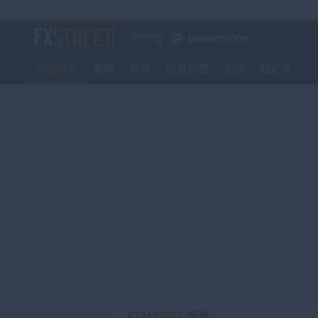
轉
至
FXStreet
主
要
技術研究
新聞
分析
財經日歷
加密
經紀商
內
容
FTM/USDT 匯率