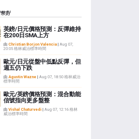
貨幣對
英鎊/日元價格預測：反彈維持
在200日SMA上方
由
Christian Borjon Valencia
|
Aug 07,
20:05 格林威治標準時間
歐元/日元從盤中低點反彈，但
週五仍下跌
由
Agustin Wazne
|
Aug 07, 18:50 格林威治
標準時間
歐元/英鎊價格預測：混合動能
信號指向更多盤整
由
Vishal Chaturvedi
|
Aug 07, 12:16 格林
威治標準時間