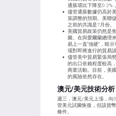
通脹環比下降至0.2%
儘管通脹數據仍高於美
策調整的預期。美聯儲
之前的共識是7月份。
美國貿易政策仍然是
圖。在與愛爾蘭總理米
易上一直"強硬"，暗
場對即將進行的貿易
儘管美中貿易緊張局
的出口依賴程度較高
商業活動。目前，美國
的風險依然存在。
澳元/美元技術分析
週三，澳元/美元上漲，向0
管美元試圖恢復，但該貨
條件。