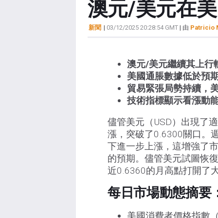
澳元/美元在美
新聞
|
03/12/2025 20:28:54 GMT
| 由
Patricio 
澳元/美元繼續其上行
美國通脹數據低於預
貿易緊張局勢持續，
技術指標顯示看漲動能改
儘管美元（USD）出現了
漲，突破了0.6300關口
下進一步上漲，這增強了市
的預期。儘管美元試圖恢復
近0.6360的月高點打開了
每日市場動態摘要：
美國消費者價格指數（