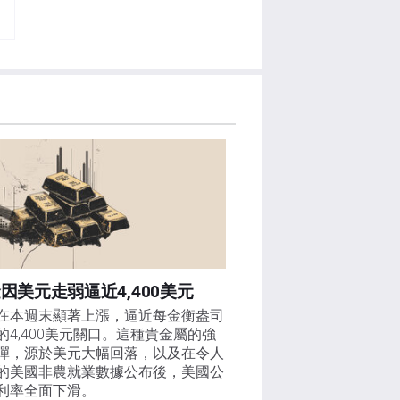
因美元走弱逼近4,400美元
在本週末顯著上漲，逼近每金衡盎司
的4,400美元關口。這種貴金屬的強
彈，源於美元大幅回落，以及在令人
的美國非農就業數據公布後，美國公
利率全面下滑。