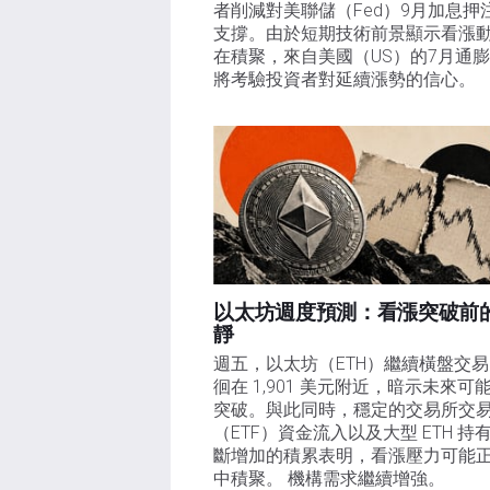
者削減對美聯儲（Fed）9月加息押
支撐。由於短期技術前景顯示看漲
在積聚，來自美國（US）的7月通
將考驗投資者對延續漲勢的信心。 
以太坊週度預測：看漲突破前
靜
週五，以太坊（ETH）繼續橫盤交
徊在 1,901 美元附近，暗示未來可
突破。與此同時，穩定的交易所交
（ETF）資金流入以及大型 ETH 持
斷增加的積累表明，看漲壓力可能
中積聚。 機構需求繼續增強。