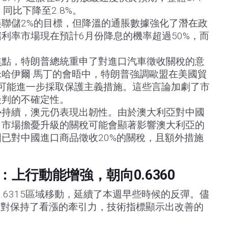
，同比下降至2.8%。
聯儲2%的目標，但降溫的通脹數據強化了潛在政
利率市場現在預計6月份降息的機率超過50%，而
焦點，特朗普總統重申了對進口汽車徵收關稅的意
哈伊爾·馬丁的會晤中，特朗普強調歐盟在美國貿
示可能進一步採取保護主義措施。這些言論加劇了市
談判的不確定性。
勢持續，澳元仍表現出韌性。由於澳大利亞對中國
，市場擔憂升級的關稅可能會顯著影響澳大利亞的
已對中國進口商品徵收20%的關稅，且額外措施
：上行動能增強，朝向0.6360
.6315區域移動，延續了本週早些時候的反彈。儘
幣對保持了看漲的牽引力，技術指標顯示出改善的