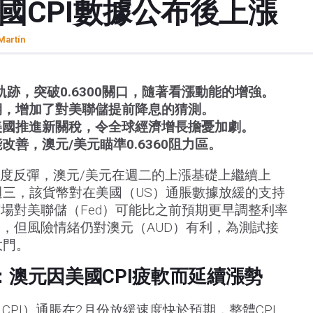
國CPI數據公布後上漲
Martín
軌跡，突破0.6300關口，隨著看漲動能的增強。
期，增加了對美聯儲提前降息的猜測。
美國推進新關稅，令全球經濟增長擔憂加劇。
善，澳元/美元瞄準0.6360阻力區。
適度反彈，澳元/美元在週二的上漲基礎上繼續上
。週三，該貨幣對在美國（US）通脹數據放緩的支持
場對美聯儲（Fed）可能比之前預期更早調整利率
，但風險情緒仍對澳元（AUD）有利，為測試接
大門。
澳元因美國CPI疲軟而延續漲勢
CPI）通脹在2月份放緩速度快於預期，整體CPI