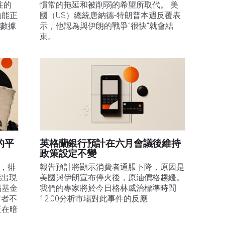
注的
慣常的拖延和被削弱的希望所取代。 美
動能正
國（US）總統唐納德-特朗普本週反覆表
膨數據
示，他認為與伊朗的戰爭"很快"就會結
束。
的平
英格蘭銀行預計在六月會議後維持
政策設定不變
易，徘
報告預計將顯示消費者通脹下降，原因是
能出現
美國與伊朗宣布停火後，原油價格趨緩。
易基金
我們的專家將於今日格林威治標準時間
有者不
12:00分析市場對此事件的反應
正在暗