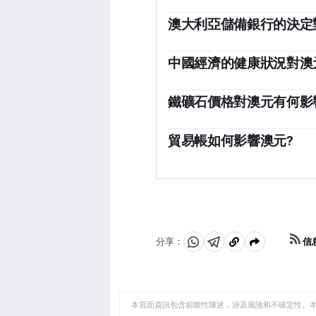
澳大利亞儲備銀行的決定
澳大利亞儲備銀行(RBA)通
(AUD)。這影響了整個經濟
中國經濟的健康狀況對澳
率來維持2-3%的穩定通脹
中國是澳大利亞最大的貿易夥伴
對較低的利率則支持澳元。澳
影響。當中國經濟表現良好時
鐵礦石價格對澳元有何影
狀況，前者對澳元不利，後者
而提振對澳元的需求，推高澳
鐵礦石是澳大利亞最大的出口產
相反。因此，中國經濟增長數
元，中國是其主要出口目的地
貿易帳如何影響澳元?
影響。
說，如果鐵礦石價格上漲，澳
貿易帳，即一個國家出口收入
價格下跌，情況則正好相反。
素。如果澳大利亞生產受歡迎
易順差，這對澳元也是有利的
品的外國買家創造的剩余需求
易余額為正會增強澳元，如果
信
分享：
分
分
複
享
享
製
至
至
到
WhatsApp
Telegram
剪
本頁面資訊包含前瞻性陳述，涉及風險和不確定性。