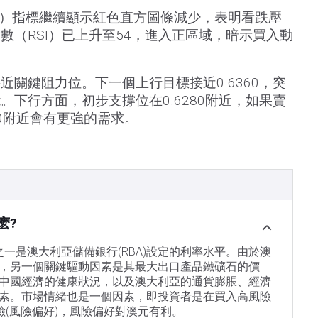
D）指標繼續顯示紅色直方圖條減少，表明看跌壓
數（RSI）已上升至54，進入正區域，暗示買入動
近關鍵阻力位。下一個上行目標接近0.6360，突
。下行方面，初步支撐位在0.6280附近，如果賣
50附近會有更強的需求。
麽?
素之一是澳大利亞儲備銀行(RBA)設定的利率水平。由於澳
，另一個關鍵驅動因素是其最大出口產品鐵礦石的價
中國經濟的健康狀況，以及澳大利亞的通貨膨脹、經濟
素。市場情緒也是一個因素，即投資者是在買入高風險
險(風險偏好)，風險偏好對澳元有利。