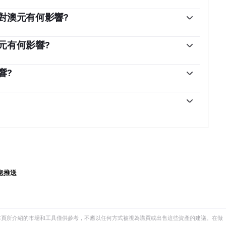
對澳元有何影響?
過設定澳大利亞各銀行相互拆借的利率水平來影響澳元
的利率水平。澳大利亞央行的主要目標是通過上調或下調利
元有何影響?
率。與其他主要央行相比，相對較高的利率支持澳元，而相
，因此中國經濟的健康狀況對澳元(AUD)的價值有重大
大利亞央行還可以使用量化寬松和緊縮政策來影響信貸
，它會從澳大利亞購買更多的原材料、商品和服務，從
響?
對澳元有利。
元的價值。當中國經濟增長速度不如預期時，情況正好
品，根據2021年的數據，每年的出口額為1180億美
據的正面或負面驚喜通常會對澳元及其貨幣對產生直接
。因此，鐵礦石價格可以成為澳元的驅動因素。一般來
元也會上漲，因為對澳元的總需求會增加。如果鐵礦石
與進口收入之間的差額，是影響澳元價值的另一個因
較高的鐵礦石價格也往往導致澳大利亞更有可能出現貿
的出口產品，那麽它的貨幣將純粹從尋求購買其出口產
。
中獲得價值，而不是購買進口產品的支出。因此，凈貿
貿易余額為負則會產生相反的效果。
息推送
本頁所介紹的市場和工具僅供參考，不應以任何方式被視為購買或出售這些資產的建議。在做