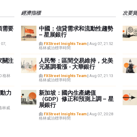
經濟指標
次要
頭需要
中國：信貸需求和流動性趨勢
– 星展銀行
 07,
由
FXStreet Insights Team
|
Aug 07, 21:52
格林威治標準時間
家關注
人民幣：區間交易維持，兌美
元基調看漲 - 大華銀行
:40 格林
由
FXStreet Insights Team
|
Aug 07, 21:13
格林威治標準時間
動力
新加坡：國內生產總值
（GDP）修正和預測上調 – 星
展銀行
5 格林威
由
FXStreet Insights Team
|
Aug 07, 20:28
格林威治標準時間