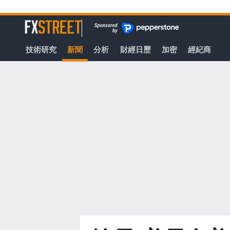
轉
至
FXStreet
主
要
技術研究
新聞
分析
財經日歷
加密
經紀商
內
容