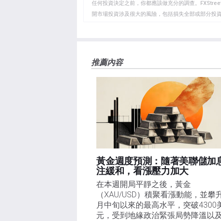
貼
任何投資決定之前，你都應該做充分的調查。FXStr
開市場投資涉及很大的風險，包括損失全部或部分投
板
負責。本文僅代表作者個人觀點，並不代表FXStre
如果文章正文中沒有明確提到，在撰寫本文時，作者
FXStreet，作者沒有收到撰寫這篇文章的報酬。
FXStreet和作者不提供個性化的建議。作者對該資
推薦內容
失，傷害或損害由此資訊及其顯示或使用引起的。錯誤和
黃金週度預測：隨著美聯儲加
注緩和，看漲壓力加大
在本週開局平靜之後，黃金
（XAU/USD）積聚看漲動能，並攀
月中旬以來的最高水平，突破4300
元，受到地緣政治緊張局勢降溫以