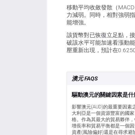
移動平均收斂發散（MAC
力減弱。同時，相對強弱指
能增強。
該貨幣對已恢復立足點，接
破該水平可能加速看漲動能
壓重新出現，預計在0.62
澳元 FAQS
驅動澳元的關鍵因素是什
影響澳元(AUD)的最重要因
大利亞是一個資源豐富的國家
格。作為其最大的貿易夥伴，
增長率和貿易平衡都是一個因
資產(風險偏好)還是在尋求避