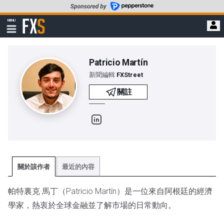
轉
至
FXStreet
MENU
主
顯
示
要
導
內
航
容
Patricio Martín
新聞編輯
FXStreet
關註
Linkedin
關於該作者
最近的內容
帕特裏克·馬丁（Patricio Martín）是一位來自阿根廷的經濟
學家，熱衷於全球金融並了解市場的日常動向。