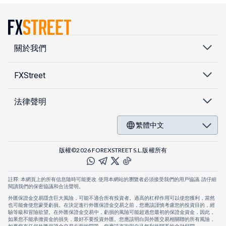
關於我們
FXStreet
法律聲明
繁體中文
版權©2026 FOREXSTREET S.L.版權所有
註釋: 本網頁上的所有信息隨時可能更改. 使用本網站的瀏覽者必須接受我們的用戶協議. 請仔細
閱讀我們的保密協議和合法聲明。
外匯保證金交易隱含巨大風險，可能不適合所有投資者。過高的杠桿作用可以使您獲利，當然
也可能會使您蒙受虧損。在決定進行外匯保證金交易之前，您應該謹慎考慮您的投資目的，經
驗等級和冒險欲望。在外匯保證金交易中，虧損的風險可能超過您最初的保證金資金，因此，
如果您不能承擔資金的損失，最好不要投資外匯。您應該明白與外匯交易相關聯的所有風險，
如果您有任何外匯保證金交易方面的問題，您應該咨詢與自己無利益關系的金融顧問。