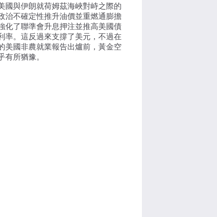
美國與伊朗就荷姆茲海峽對峙之際的
政治不確定性推升油價並重燃通膨擔
強化了聯準會升息押注並推高美國債
利率。這反過來支撐了美元，不過在
的美國非農就業報告出爐前，黃金空
乎有所猶豫。