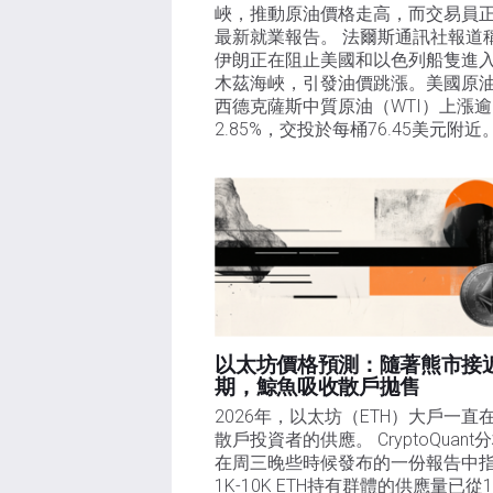
峽，推動原油價格走高，而交易員
最新就業報告。 法爾斯通訊社報道
伊朗正在阻止美國和以色列船隻進
木茲海峽，引發油價跳漲。美國原
西德克薩斯中質原油（WTI）上漲逾
2.85%，交投於每桶76.45美元附近
以太坊價格預測：隨著熊市接
期，鯨魚吸收散戶拋售​
2026年，以太坊（ETH）大戶一直
散戶投資者的供應。 CryptoQuant
在周三晚些時候發布的一份報告中
1K-10K ETH持有群體的供應量已從