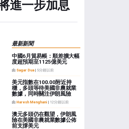
將進一步加息
最新新聞
中國6月貿易帳：順差擴大幅
度超預期至1125億美元
由
Sagar Dua
|
5分鐘以前
美元指數在100.00附近持
穩，多頭等待美國非農就業
數據，同時關注伊朗風險
由
Haresh Menghani
|
12分鐘以前
澳元多頭仍在觀望，伊朗風
險在美國非農就業數據公佈
前支撐美元