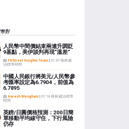
貨幣對
人民幣中間價結束兩連升調貶
9基點，美伊談判再現“溫差”
由
FXStreet Insights Team
|
01:47 格林威
治標準時間
中國人民銀行將美元/人民幣參
考匯率設定為6.7904，前值為
6.7895
由
Haresh Menghani
|
01:16 格林威治標準
時間
英鎊/日圓價格預測：200日簡
單移動平均線守住，下行風險
仍存