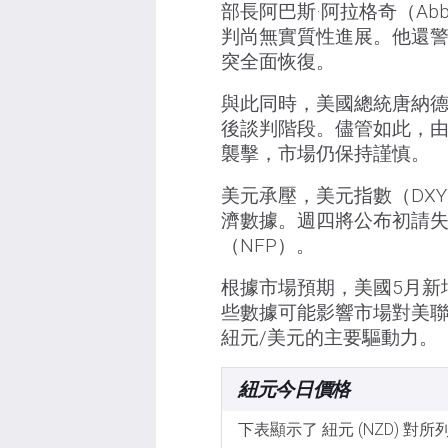
部長阿巴斯·阿拉格奇（Abb
判尚無實質性進展。他還
突全面恢復。
與此同時，美國總統唐納德
後談判階段。儘管如此，
襲擊，市場仍保持謹慎。
美元承壓，美元指數（DXY
濟數據。週四將公布初請失
（NFP）。
根據市場預期，美國5月新增
些數據可能影響市場對美聯
紐元/美元的主要驅動力。
紐元今日價格
下表顯示了 紐元 (NZD) 對