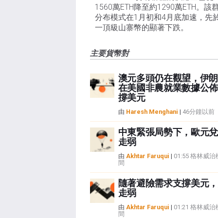
1560萬ETH降至約1290萬ETH。該
分布模式在1月初和4月底加速，先
一頂級山寨幣的顯著下跌。
主要貨幣對
澳元多頭仍在觀望，伊朗
在美國非農就業數據公佈
撐美元
由
Haresh Menghani
|
46分鐘以前
中東緊張局勢下，歐元兌
走弱
由
Akhtar Faruqui
|
01:55 格林威
間
隨著避險需求支撐美元，
走弱
由
Akhtar Faruqui
|
01:21 格林威
間