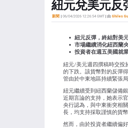
紐元兌美元反
新聞
|
06/04/2026 12:26:54 GMT
| 由
Ghiles G
紐元反彈，終結對美
市場繼續消化紐西蘭
投資者在週五美國就
紐元/美元週四撰稿時交投於
的下跌。該貨幣對的反彈
管由於中東地區持續緊張
紐元繼續受到紐西蘭儲備銀行（
近期言論的支持，她表示
央行認為，與中東衝突相
長，均支持採取謹慎的貨
然而，由於投資者繼續偏