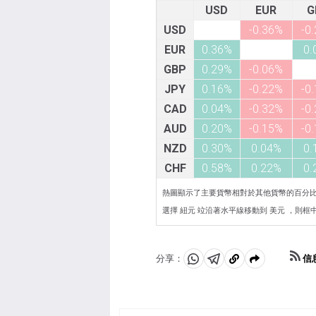
USD
EUR
G
USD
-0.36%
-0
EUR
0.36%
0.
GBP
0.29%
-0.06%
JPY
0.16%
-0.22%
-0
CAD
0.04%
-0.32%
-0
AUD
0.20%
-0.15%
-0
NZD
0.30%
0.04%
0.
CHF
0.58%
0.22%
0.
熱圖顯示了主要貨幣相對於其他貨幣的百分
選擇 紐元 竝沿著水平線移動到 美元 ，則框中顯
信
分享：
分
分
複
享
享
製
至
至
到