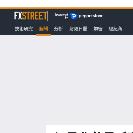
轉
至
FXStreet
主
要
技術研究
新聞
分析
財經日歷
加密
經紀商
內
容