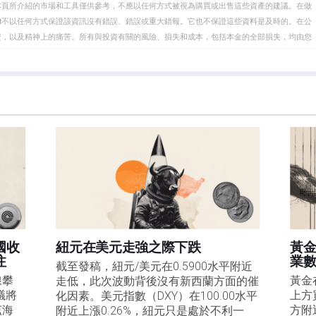
本頁所介紹的市場和工具僅供參考，不應以任何方式被視為購買或出售這些資產的建議。在做
eet不以任何方式保證該資訊沒有錯誤、錯誤或重大錯報。它也不保證這些資料是及時的。在公
資，以及精神上的痛苦。所有與投資有關的風險、損失和成本，包括本金的全部損失，均由您
et或其廣告商的官方政策或立場。作者不對本頁連結的資訊負責。
在本文中提到的任何股票中都沒有頭寸，也沒有與文中提到的任何公司有業務關係。除了
訊的準確性、完整性或適用性不作任何陳述。FXStreet和作者將不承擔任何錯誤，遺漏或任何損
遺漏除外。本文作者和FXStreet並非註冊投資顧問，本文內容無意提供任何投資建議。
國收
紐元在美元走強之際下跌
黃
注
業數
截至發稿，紐元/美元在0.5900水平附近
線攀
黃金
走低，此次波動背後沒有新西蘭方面的催
議將
上方
化因素。美元指數（DXY）在100.00水平
茲海
方附
附近上漲0.26%，紐元只是處於不利一