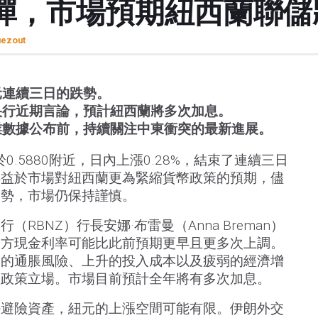
彈，市場預期紐西蘭聯儲
uezout
元連續三日的跌勢。
央行近期言論，預計紐西蘭將多次加息。
業數據公布前，持續關注中東衝突的最新進展。
0.5880附近，日內上漲0.28%，結束了連續三日
得益於市場對紐西蘭更為緊縮貨幣政策的預期，儘
局勢，市場仍保持謹慎。
RBNZ）行長安娜·布雷曼（Anna Breman）
官方現金利率可能比此前預期更早且更多次上調。
關的通脹風險、上升的投入成本以及疲弱的經濟增
幣政策立場。市場目前預計全年將有多次加息。
好避險資產，紐元的上漲空間可能有限。伊朗外交