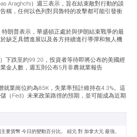
as Araghchi）週三表示，旨在結束敵對行動的談
警告稱，任何以色列對貝魯特的攻擊都可能引發衝
·特朗普表示，華盛頓正處於與伊朗結束戰爭的最
由於缺乏具體進展以及各方持續進行導彈和無人機
）下跌至約99.20，投資者等待即將公布的美國經
業金人數，週五則公布5月非農就業報告
就業崗位約為85K，失業率預計維持在4.3%。這
儲（Fed）未來政策路徑的預期，並可能成為近期
所列主要貨幣 今日的變動百分比。 紐元 對 加拿大元 最強。