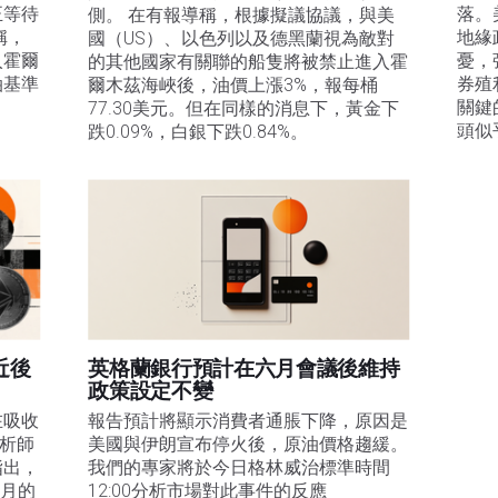
正等待
落。
側。 在有報導稱，根據擬議協議，與美
稱，
地緣
國（US）、以色列以及德黑蘭視為敵對
入霍爾
憂，
的其他國家有關聯的船隻將被禁止進入霍
油基準
券殖
爾木茲海峽後，油價上漲3%，報每桶
關鍵
77.30美元。但在同樣的消息下，黃金下
。
頭似
跌0.09%，白銀下跌0.84%。
近後
英格蘭銀行預計在六月會議後維持
政策設定不變
在吸收
報告預計將顯示消費者通脹下降，原因是
分析師
美國與伊朗宣布停火後，原油價格趨緩。
指出，
我們的專家將於今日格林威治標準時間
1月的
12:00分析市場對此事件的反應