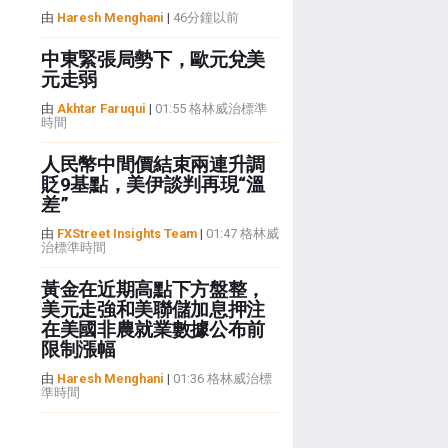
由
Haresh Menghani
|
46分鐘以前
中東緊張局勢下，歐元兌美
元走弱
由
Akhtar Faruqui
|
01:55 格林威治標準
時間
人民幣中間價結束兩連升調
貶9基點，美伊談判再現“溫
差”
由
FXStreet Insights Team
|
01:47 格林威
治標準時間
黃金在近期高點下方盤整，
美元走強和美聯儲加息押注
在美國非農就業數據公布前
限制漲幅
由
Haresh Menghani
|
01:36 格林威治標
準時間