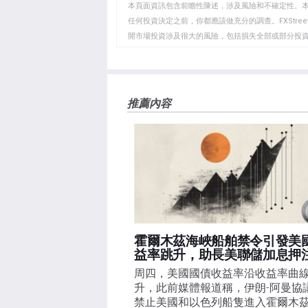
WhatsApp
Telegram
剪
本頁面資訊包含前瞻性陳述，涉及風險和不確定性。
貼
任何投資決定之前，你都應該做充分的調查。FXStr
開市場投資涉及很大的風險，包括損失全部或部分投
板
負責。本文僅代表作者個人觀點，並不代表FXStre
如果文章正文中沒有明確提到，在撰寫本文時，作者
FXStreet，作者沒有收到撰寫這篇文章的報酬。
FXStreet和作者不提供個性化的建議。作者對該資
推薦內容
失，傷害或損害由此資訊及其顯示或使用引起的。錯誤和
霍爾木茲海峽船舶禁令引發美
益率跳升，助長美聯儲加息押
周四，美國國債收益率沿收益率曲
升，此前媒體報道稱，伊朗-阿曼協
禁止美國和以色列船隻進入霍爾木