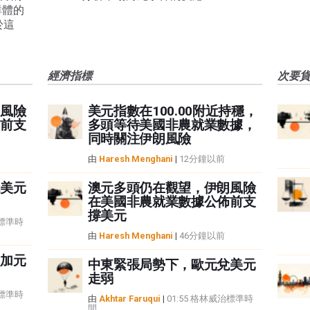
群體的
於這
經濟指標
次要
風險
美元指數在100.00附近持穩，
前支
多頭等待美國非農就業數據，
同時關注伊朗風險
由
Haresh Menghani
|
12分鐘以前
美元
澳元多頭仍在觀望，伊朗風險
在美國非農就業數據公佈前支
撐美元
治標準時
由
Haresh Menghani
|
46分鐘以前
加元
中東緊張局勢下，歐元兌美元
走弱
治標準時
由
Akhtar Faruqui
|
01:55 格林威治標準時
間