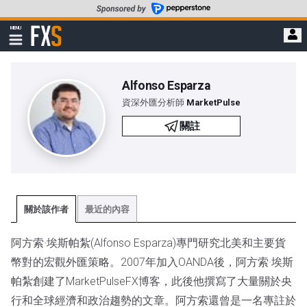
轉
至
FXStreet
MENU
主
顯
示
要
導
內
航
容
Alfonso Esparza
資深外匯分析師
MarketPulse
關註
關於該作者
最近的內容
阿方索·埃斯帕紮(Alfonso Esparza)專門研究北美和主要貨
幣對的宏觀外匯策略。2007年加入OANDA後，阿方索·埃斯
帕紮創建了MarketPulseFX博客，此後他撰寫了大量關於央
行和全球經濟和政治趨勢的文章。阿方索還曾是一名專註於