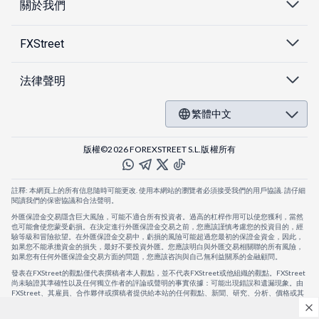
關於我們
FXStreet
法律聲明
繁體中文
版權©2026 FOREXSTREET S.L.版權所有
註釋: 本網頁上的所有信息隨時可能更改. 使用本網站的瀏覽者必須接受我們的用戶協議. 請仔細
閱讀我們的保密協議和合法聲明。
外匯保證金交易隱含巨大風險，可能不適合所有投資者。過高的杠桿作用可以使您獲利，當然
也可能會使您蒙受虧損。在決定進行外匯保證金交易之前，您應該謹慎考慮您的投資目的，經
驗等級和冒險欲望。在外匯保證金交易中，虧損的風險可能超過您最初的保證金資金，因此，
如果您不能承擔資金的損失，最好不要投資外匯。您應該明白與外匯交易相關聯的所有風險，
如果您有任何外匯保證金交易方面的問題，您應該咨詢與自己無利益關系的金融顧問。
發表在FXStreet的觀點僅代表撰稿者本人觀點，並不代表FXStreet或他組織的觀點。FXStreet
尚未驗證其準確性以及任何獨立作者的評論或聲明的事實依據：可能出現錯誤和遺漏現象。由
FXStreet、其雇員、合作夥伴或撰稿者提供給本站的任何觀點、新聞、研究、分析、價格或其
他信息，僅作為壹般的市場評論，並不構成投資建議。FXStreet將不會承擔任何損失或損害的
賠償責任，包括但不限於因直接或間接使用或依賴這些信息而可能產生的任何利潤損失。