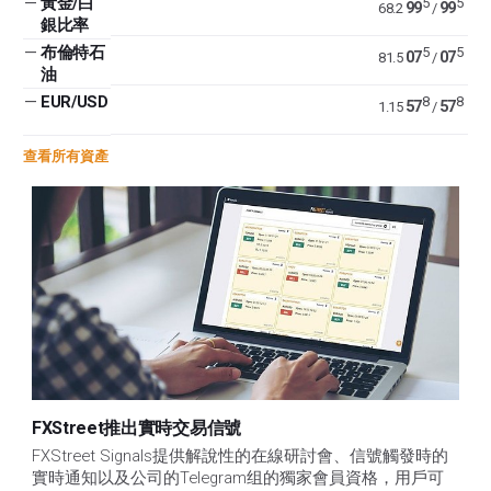
—
黃金/白
5
5
99
99
68.2
/
銀比率
—
布倫特石
5
5
07
07
81.5
/
油
—
EUR/USD
8
8
57
57
1.15
/
查看所有資產
FXStreet推出實時交易信號
FXStreet Signals提供解說性的在線研討會、信號觸發時的
實時通知以及公司的Telegram组的獨家會員資格，用戶可