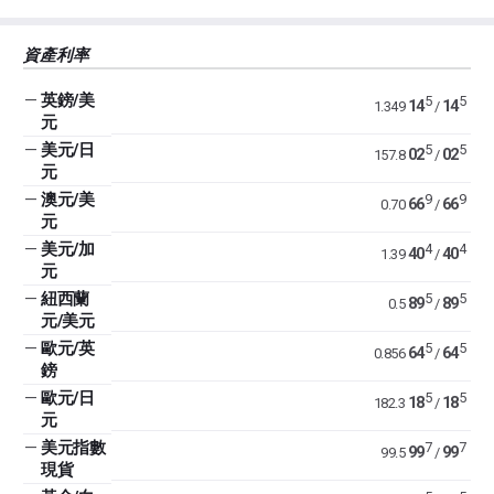
資產利率
—
英鎊/美
5
5
14
14
1.349
/
元
—
美元/日
5
5
02
02
157.8
/
元
—
澳元/美
9
9
66
66
0.70
/
元
—
美元/加
4
4
40
40
1.39
/
元
—
紐西蘭
5
5
89
89
0.5
/
元/美元
—
歐元/英
5
5
64
64
0.856
/
鎊
—
歐元/日
5
5
18
18
182.3
/
元
—
美元指數
7
7
99
99
99.5
/
現貨