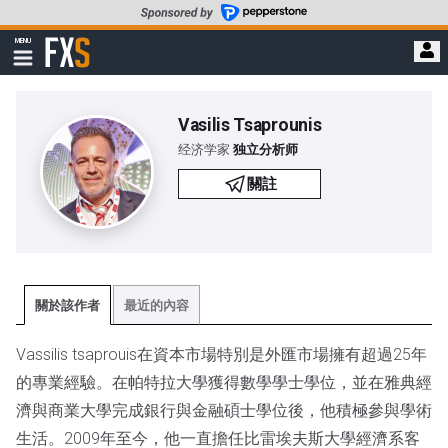
轉
至
FXStreet
MENU
主
顯
示
要
導
內
航
容
Vasilis Tsaprounis
经济学家
独立分析师
關註
關於該作者
最近的內容
Vassilis tsaprouis在資本市場特別是外匯市場擁有超過25年
的專業經驗。在帕特拉大學獲得數學學士學位，並在雅典經
濟與商業大學完成銀行與金融碩士學位後，他積極參與學術
生活。2009年至今，他一直擔任比雷埃夫斯大學經濟系客