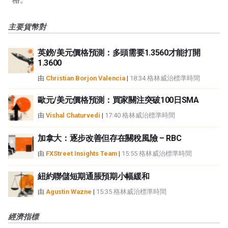
主要貨幣對
英鎊/美元價格預測：多頭需要1.3560才能打開
1.3600
由
Christian Borjon Valencia
|
18:34 格林威治標準時間
歐元/美元價格預測：買家關注突破100日SMA
由
Vishal Chaturvedi
|
17:40 格林威治標準時間
加拿大：逐步改善但存在關稅風險 – RBC
由
FXStreet Insights Team
|
15:55 格林威治標準時間
紐約聯儲短期通脹預期小幅緩和
由
Agustin Wazne
|
15:35 格林威治標準時間
經濟指標