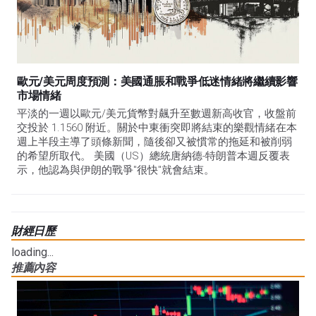
歐元/美元周度預測：美國通脹和戰爭低迷情緒將繼續影響
市場情緒
平淡的一週以歐元/美元貨幣對飆升至數週新高收官，收盤前
交投於 1.1560 附近。關於中東衝突即將結束的樂觀情緒在本
週上半段主導了頭條新聞，隨後卻又被慣常的拖延和被削弱
的希望所取代。 美國（US）總統唐納德-特朗普本週反覆表
示，他認為與伊朗的戰爭"很快"就會結束。
財經日歷
loading...
推薦內容