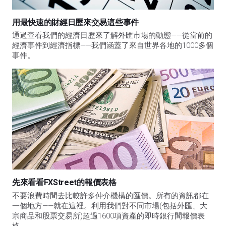
用最快速的財經日歷來交易這些事件
通過查看我們的經濟日歷來了解外匯市場的動態——從當前的
經濟事件到經濟指標——我們涵蓋了來自世界各地的1000多個
事件。
先來看看FXStreet的報價表格
不要浪費時間去比較許多仲介機構的匯價。所有的資訊都在
一個地方——就在這裡。利用我們對不同市場(包括外匯、大
宗商品和股票交易所)超過1600項資產的即時銀行間報價表
格。