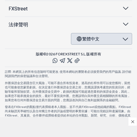
FXStreet
法律聲明
繁體中文
版權©2026 FOREXSTREET S.L.版權所有
註釋: 本網頁上的所有信息隨時可能更改. 使用本網站的瀏覽者必須接受我們的用戶協議. 請仔細
閱讀我們的保密協議和合法聲明。
外匯保證金交易隱含巨大風險，可能不適合所有投資者。過高的杠桿作用可以使您獲利，當然
也可能會使您蒙受虧損。在決定進行外匯保證金交易之前，您應該謹慎考慮您的投資目的，經
驗等級和冒險欲望。在外匯保證金交易中，虧損的風險可能超過您最初的保證金資金，因此，
如果您不能承擔資金的損失，最好不要投資外匯。您應該明白與外匯交易相關聯的所有風險，
如果您有任何外匯保證金交易方面的問題，您應該咨詢與自己無利益關系的金融顧問。
發表在FXStreet的觀點僅代表撰稿者本人觀點，並不代表FXStreet或他組織的觀點。FXStreet
尚未驗證其準確性以及任何獨立作者的評論或聲明的事實依據：可能出現錯誤和遺漏現象。由
FXStreet、其雇員、合作夥伴或撰稿者提供給本站的任何觀點、新聞、研究、分析、價格或其
他信息，僅作為壹般的市場評論，並不構成投資建議。FXStreet將不會承擔任何損失或損害的
賠償責任，包括但不限於因直接或間接使用或依賴這些信息而可能產生的任何利潤損失。