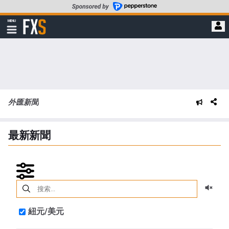
轉
至
FXStreet
MENU
主
顯
示
要
導
內
航
容
外匯新聞
最新新聞
紐元/美元