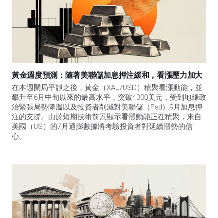
黃金週度預測：隨著美聯儲加息押注緩和，看漲壓力加大
在本週開局平靜之後，黃金（XAU/USD）積聚看漲動能，並
攀升至6月中旬以來的最高水平，突破4300美元，受到地緣政
治緊張局勢降溫以及投資者削減對美聯儲（Fed）9月加息押
注的支撐。由於短期技術前景顯示看漲動能正在積聚，來自
美國（US）的7月通膨數據將考驗投資者對延續漲勢的信
心。 