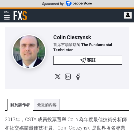
轉
至
FXStreet
MENU
主
顯
示
要
導
內
航
容
Colin Cieszynsk
首席市場策略師
The Fundamental
Technician
關註
Twitter
Linkedin
Facebook
關於該作者
最近的內容
2017年，CSTA 成員投票選舉 Colin 為年度最佳技術分析師
和社交媒體最佳技術員。Colin Cieszynski 是世界著名專業