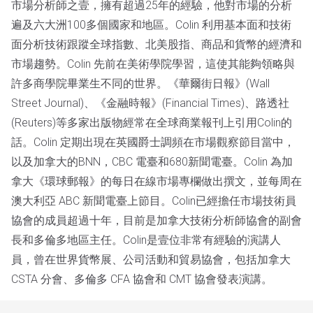
市場分析師之壹，擁有超過25年的經驗，他對市場的分析
遍及六大洲100多個國家和地區。Colin 利用基本面和技術
面分析技術跟蹤全球指數、北美股指、商品和貨幣的經濟和
市場趨勢。Colin 先前在美術學院學習，這使其能夠領略與
許多商學院畢業生不同的世界。《華爾街日報》(Wall
Street Journal)、《金融時報》(Financial Times)、路透社
(Reuters)等多家出版物經常在全球商業報刊上引用Colin的
話。Colin 定期出現在英國爵士調頻在市場觀察節目當中，
以及加拿大的BNN，CBC 電臺和680新聞電臺。Colin 為加
拿大《環球郵報》的每日在線市場專欄做出撰文，並每周在
澳大利亞 ABC 新聞電臺上節目。Colin已經擔任市場技術員
協會的成員超過十年，目前是加拿大技術分析師協會的副會
長和多倫多地區主任。Colin是壹位非常有經驗的演講人
員，曾在世界貨幣展、公司活動和貿易協會，包括加拿大
CSTA 分會、多倫多 CFA 協會和 CMT 協會發表演講。