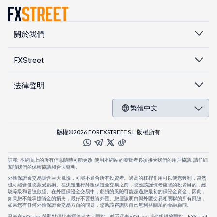
關於我們
FXStreet
法律聲明
繁體中文
版權©2026 FOREXSTREET S.L.版權所有
註釋: 本網頁上的所有信息隨時可能更改. 使用本網站的瀏覽者必須接受我們的用戶協議. 請仔細
閱讀我們的保密協議和合法聲明。
外匯保證金交易隱含巨大風險，可能不適合所有投資者。過高的杠桿作用可以使您獲利，當然
也可能會使您蒙受虧損。在決定進行外匯保證金交易之前，您應該謹慎考慮您的投資目的，經
驗等級和冒險欲望。在外匯保證金交易中，虧損的風險可能超過您最初的保證金資金，因此，
如果您不能承擔資金的損失，最好不要投資外匯。您應該明白與外匯交易相關聯的所有風險，
如果您有任何外匯保證金交易方面的問題，您應該咨詢與自己無利益關系的金融顧問。
發表在FXStreet的觀點僅代表撰稿者本人觀點，並不代表FXStreet或他組織的觀點。FXStreet