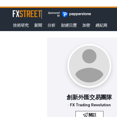
轉
至
FXStreet
主
要
技術研究
新聞
分析
財經日歷
加密
經紀商
內
容
創新外匯交易團隊
-
FX Trading Revolution
關註