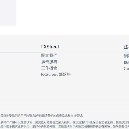
FXStreet
法
關於我們
網
廣告服務
條
工作機會
Co
FXStreet 部落格
者必須接受我們的用戶協議. 請仔細閱讀我們的保密協議和合法聲明。
高的杠桿作用可以使您獲利，當然也可能會使您蒙受虧損。在決定進行外匯保證金交易之前，您應該謹
果您不能承擔資金的損失，最好不要投資外匯。您應該明白與外匯交易相關聯的所有風險，如果您有任