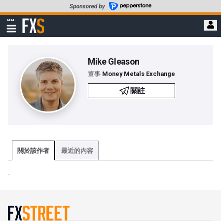
轉
至
FXStreet
MENU
主
顯
示
要
導
內
航
容
Mike Gleason
董事
Money Metals Exchange
關註
關於該作者
最近的內容
-