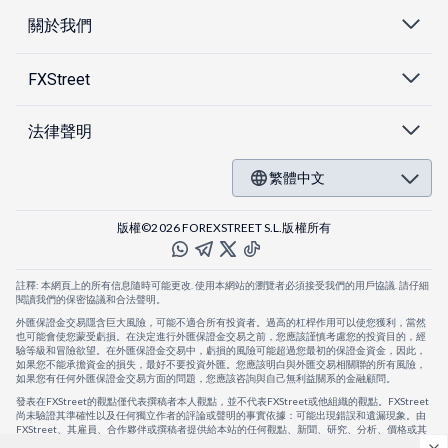
關於我們
FXStreet
法律聲明
繁體中文
版權©2026 FOREXSTREET S.L.版權所有
註釋: 本網頁上的所有信息隨時可能更改. 使用本網站的瀏覽者必須接受我們的用戶協議. 請仔細
閱讀我們的保密協議和合法聲明。
外匯保證金交易隱含巨大風險，可能不適合所有投資者。過高的杠桿作用可以使您獲利，當然
也可能會使您蒙受虧損。在決定進行外匯保證金交易之前，您應該謹慎考慮您的投資目的，經
驗等級和冒險欲望。在外匯保證金交易中，虧損的風險可能超過您最初的保證金資金，因此，
如果您不能承擔資金的損失，最好不要投資外匯。您應該明白與外匯交易相關聯的所有風險，
如果您有任何外匯保證金交易方面的問題，您應該咨詢與自己無利益關系的金融顧問。
發表在FXStreet的觀點僅代表撰稿者本人觀點，並不代表FXStreet或他組織的觀點。FXStreet
尚未驗證其準確性以及任何獨立作者的評論或聲明的事實依據：可能出現錯誤和遺漏現象。由
FXStreet、其雇員、合作夥伴或撰稿者提供給本站的任何觀點、新聞、研究、分析、價格或其
他信息，僅作為壹般的市場評論，並不構成投資建議。FXStreet將不會承擔任何損失或損害的