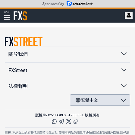
轉
至
FXStreet
MENU
主
顯
示
要
導
內
航
容
關於我們
FXStreet
法律聲明
繁體中文
版權©2026 FOREXSTREET S.L.版權所有
註釋: 本網頁上的所有信息隨時可能更改. 使用本網站的瀏覽者必須接受我們的用戶協議. 請仔細