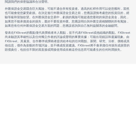
閱讀我們的保密協議和合法聲明。
外匯保證金交易隱含巨大風險，可能不適合所有投資者。過高的杠桿作用可以使您獲利，當然
也可能會使您蒙受虧損。在決定進行外匯保證金交易之前，您應該謹慎考慮您的投資目的，經
驗等級和冒險欲望。在外匯保證金交易中，虧損的風險可能超過您最初的保證金資金，因此，
如果您不能承擔資金的損失，最好不要投資外匯。您應該明白與外匯交易相關聯的所有風險，
如果您有任何外匯保證金交易方面的問題，您應該咨詢與自己無利益關系的金融顧問。
發表在FXStreet的觀點僅代表撰稿者本人觀點，並不代表FXStreet或他組織的觀點。FXStreet
尚未驗證其準確性以及任何獨立作者的評論或聲明的事實依據：可能出現錯誤和遺漏現象。由
FXStreet、其雇員、合作夥伴或撰稿者提供給本站的任何觀點、新聞、研究、分析、價格或其
他信息，僅作為壹般的市場評論，並不構成投資建議。FXStreet將不會承擔任何損失或損害的
賠償責任，包括但不限於因直接或間接使用或依賴這些信息而可能產生的任何利潤損失。