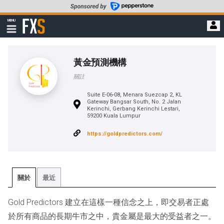
轉
至
FXStreet
MENU
主
顯
示
要
導
內
航
容
黃金預測機構
關註
Suite E-06-08, Menara Suezcap 2, KL
Gateway Bangsar South, No. 2 Jalan
Kerinchi, Gerbang Kerinchi Lestari,
59200 Kuala Lumpur
https://goldpredictors.com/
關於
最近
Gold Predictors 建立在這樣一種信念之上，即交易者正處
於所有商品的長期牛市之中，貴金屬是最大的受益者之一。