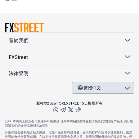
關於我們
FXStreet
法律聲明
繁體中文
版權©2026 FOREXSTREET S.L.版權所有
註釋: 本網頁上的所有信息隨時可能更改. 使用本網站的瀏覽者必須接受我們的用戶協議. 請仔細
閱讀我們的保密協議和合法聲明。
外匯保證金交易隱含巨大風險，可能不適合所有投資者。過高的杠桿作用可以使您獲利，當然
也可能會使您蒙受虧損。在決定進行外匯保證金交易之前，您應該謹慎考慮您的投資目的，經