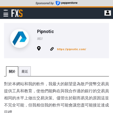
轉
至
FXStreet
MENU
主
顯
示
要
導
內
航
容
Pipnotic
關註
https://pipnotic.com/
關於
最近
對於本網站和我的軟件，我最大的願望是為散戶貨幣交易員
提供工具和教育，使他們能夠在與我合作過的銀行的交易員
相同的水平上做出交易決策。儘管出於顯而易見的原因這並
不完全可能，但我相信我的軟件可能會讓您盡可能接近達成
目標。