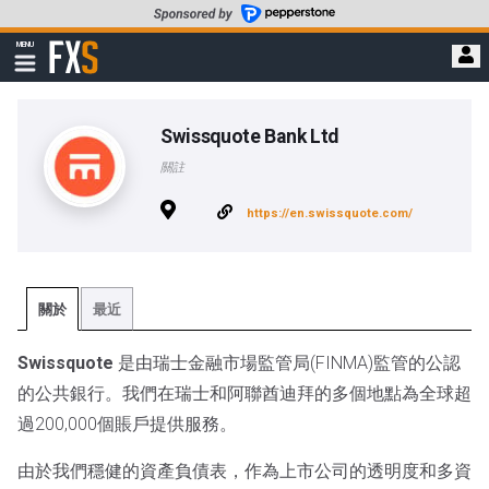
轉
至
FXStreet
MENU
主
顯
示
要
導
內
航
容
Swissquote Bank Ltd
關註
https://en.swissquote.com/
關於
最近
Swissquote
是由瑞士金融市場監管局(FINMA)監管的公認
的公共銀行。我們在瑞士和阿聯酋迪拜的多個地點為全球超
過200,000個賬戶提供服務。
由於我們穩健的資產負債表，作為上市公司的透明度和多資