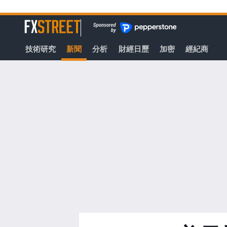
轉
至
FXStreet
主
要
技術研究
新聞
分析
財經日歷
加密
經紀商
內
容