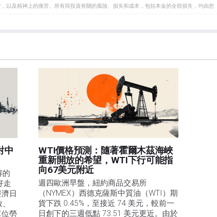
資，以及精神上的痛苦。所有與投資有關的風險、損失和成本，包括本金的全部損失，均由您
et或其廣告商的官方政策或立場。作者不對本頁連結的資訊負責。
在本文中提到的任何股票中都沒有頭寸，也沒有與文中提到的任何公司有業務關係。除了
訊的準確性、完整性或適用性不作任何陳述。FXStreet和作者將不承擔任何錯誤，遺漏或任何損
遺漏除外。本文作者和FXStreet並非註冊投資顧問，本文內容無意提供任何投資建議。
對中
WTI價格預測：隨著霍爾木茲海峽
重新開放的希望，WTI下行可能指
向67美元附近
解的
週四歐洲早盤，紐約商品交易所
好走
（NYMEX）西德克薩斯中質油（WTI）期
經濟日
貨下跌 0.45%，至接近 74 美元，較前一
人數、
日創下的三週低點 73.51 美元更近。由於
單位勞