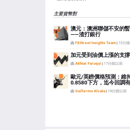
主要貨幣對
澳元：澳洲聯儲不安的暫
——渣打銀行
由
FXStreet Insights Team
|
13分
加元受到油價上漲的支撐
由
Akhtar Faruqui
|
17分鐘以前
歐元/英鎊價格預測：維
0.8580下方，迄今回調
由
Guillermo Alcala
|
19分鐘以前