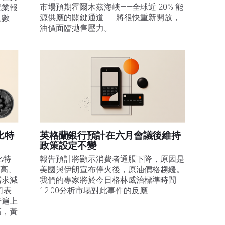
市場預期霍爾木茲海峽——全球近 20% 能
就業報
源供應的關鍵通道——將很快重新開放，
人數
油價面臨拋售壓力。 
比特
英格蘭銀行預計在六月會議後維持
政策設定不變
比特
報告預計將顯示消費者通脹下降，原因是
走高、
美國與伊朗宣布停火後，原油價格趨緩。
需求減
我們的專家將於今日格林威治標準時間
司表
12:00分析市場對此事件的反應
普遍上
高，黃