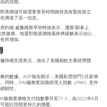
走高的預期。
，即美聯儲可能需要更長時間維持其收緊政策立
週也傳達了這一信息。
席約翰·威廉姆斯早些時候表示，通脹"顯著上
依然健康。他還對能源價格最終將緩解表示信心，
險有所增加。
歸
數據持續支撐美元，強化了美國相較主要經濟體
舞的數據。ADP報告顯示，美國私營部門5月新增
期。同時，ISM服務業採購經理人指數（PMI）意外
持續韌性。
M服務業價格支付指數攀升至71.3，為2022年8月
力可能比預期更持久的擔憂。