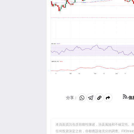
信
分享：
分
分
複
享
享
製
至
至
到
WhatsApp
Telegram
剪
本頁面資訊包含前瞻性陳述，涉及風險和不確定性。
貼
任何投資決定之前，你都應該做充分的調查。FXStr