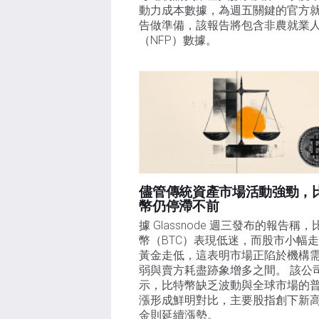
動力成本數據，為週五關鍵的官方
告做準備，該報告將包含非農就業
（NFP）數據。
儘管傳統資產市場活動強勁，
幣仍停滯不前
據 Glassnode 週三發布的報告稱，
幣（BTC）表現低迷，而股市小幅
黃金走低，這表明市場正陷於機構
弱與賣方耗盡跡象增多之間。 該公
示，比特幣缺乏波動與全球市場的
漲形成鮮明對比，主要股指創下新
金則延續漲勢。