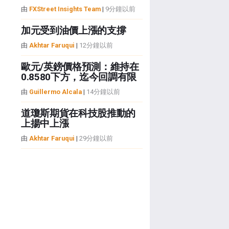
由
FXStreet Insights Team
|
9分鐘以前
加元受到油價上漲的支撐
由
Akhtar Faruqui
|
12分鐘以前
歐元/英鎊價格預測：維持在
0.8580下方，迄今回調有限
由
Guillermo Alcala
|
14分鐘以前
道瓊斯期貨在科技股推動的
上揚中上漲
由
Akhtar Faruqui
|
29分鐘以前