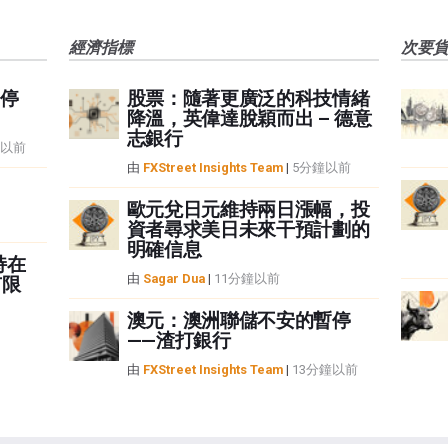
經濟指標
次要
停
股票：隨著更廣泛的科技情緒
降溫，英偉達脫穎而出 – 德意
志銀行
鐘以前
由
FXStreet Insights Team
|
5分鐘以前
歐元兌日元維持兩日漲幅，投
資者尋求美日未來干預計劃的
明確信息
持在
由
Sagar Dua
|
11分鐘以前
有限
澳元：澳洲聯儲不安的暫停
——渣打銀行
由
FXStreet Insights Team
|
13分鐘以前