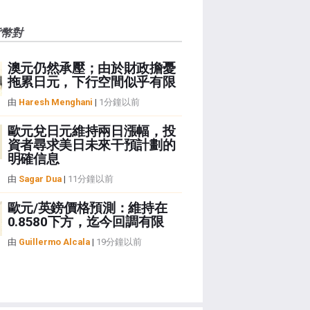
貨幣對
澳元仍然承壓；由於財政擔憂
拖累日元，下行空間似乎有限
由
Haresh Menghani
|
1分鐘以前
歐元兌日元維持兩日漲幅，投
資者尋求美日未來干預計劃的
明確信息
由
Sagar Dua
|
11分鐘以前
歐元/英鎊價格預測：維持在
0.8580下方，迄今回調有限
由
Guillermo Alcala
|
19分鐘以前