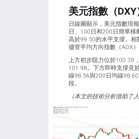
美元指數（DX
日線圖顯示，美元指數現報9
日、100日和200日簡單
高於99.50的水平支撐。
儘管平均方向指數（ADX
上方初步阻力位於100.39
101.98。下方即時支撐見於
線98.56與200日均線98
段。
（本文的技術分析借助了