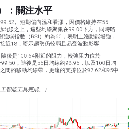
Y）：關注水平
9.52。短期偏向溫和看漲，因價格維持在55
移動均線之上，這些均線聚集在99.00下方，同時略
相對強弱指數（RSI）約為60，表明上漲動能增強，
）接近18，暗示趨勢仍較弱且易受波動影響。
，隨後是100.64附近的阻力，較強阻力位於
99.50，隨後是55日均線約98.95，以及100日均
.60之間的移動均線帶，更遠的支撐位於97.62和95中
人工智能工具完成。）