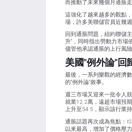
而推動了未來幾個月通脹
這強化了越來越多的觀點
場，許多美聯儲官員近幾
回到通脹問題，紐約聯儲主
升"，同時指出勞動力市場
儘管他承認通脹的上行風
美國"例外論"回
最後，一系列樂觀的經濟
的"例外論"敘事。
週三市場又迎來一批令人鼓
就業12.2萬，遠超市場預
上升至54.5，顯示該行業
通脹話題再次成為焦點：IS
以來最高，增加了價格壓