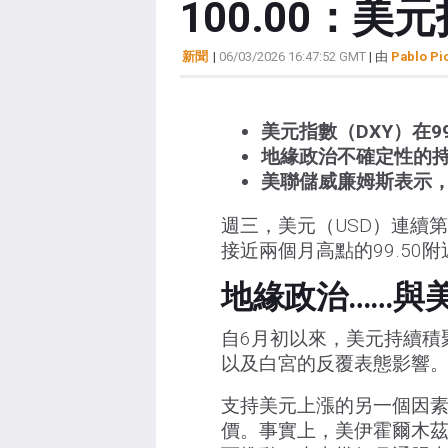
100.00：
新聞
|
06/03/2026 16:47:52 GMT
| 由
Pablo Pi
美元指數（DXY）在9
地緣政治不確定性的
美聯儲威廉姆斯表示
週三，美元（USD）連續
接近兩個月高點的99.50附
地緣政治……與
自6月初以來，美元持續積
以及白宮的反覆表態影響
支持美元上漲的另一個因素
價。事實上，美伊霍爾木