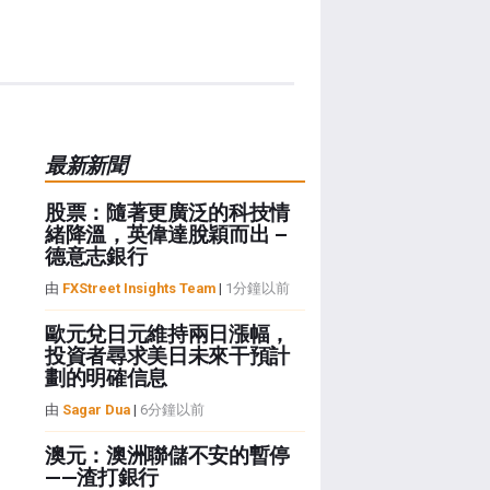
最新新聞
股票：隨著更廣泛的科技情
緒降溫，英偉達脫穎而出 –
德意志銀行
由
FXStreet Insights Team
|
1分鐘以前
歐元兌日元維持兩日漲幅，
投資者尋求美日未來干預計
劃的明確信息
由
Sagar Dua
|
6分鐘以前
澳元：澳洲聯儲不安的暫停
——渣打銀行