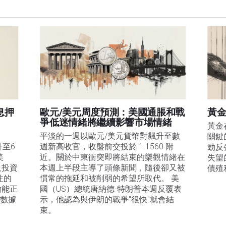
訊的準確性、完整性或適用性不作任何陳述。FXStreet和作者將不承擔任何錯誤，遺漏或任何損
遺漏除外。本文作者和FXStreet並非註冊投資顧問，本文內容無意提供任何投資建議。
息押
歐元/美元周度預測：美國通脹和戰
黃金
爭低迷情緒將繼續影響市場情緒
黃金
平淡的一週以歐元/美元貨幣對飆升至數
關鍵
升至6
週新高收官，收盤前交投於 1.1560 附
勁反
美
近。關於中東衝突即將結束的樂觀情緒在
失望
及投資
本週上半段主導了頭條新聞，隨後卻又被
債殖
注的
慣常的拖延和被削弱的希望所取代。 美
動能正
國（US）總統唐納德-特朗普本週反覆表
膨數據
示，他認為與伊朗的戰爭"很快"就會結
束。