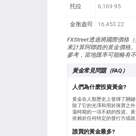
托拉
6,169.95
金衡盎司
16,453.22
FXStreet透過將國際
來計算阿聯酋的黃金價格
參考，當地匯率可能略有
黃金常見問題（FAQ）
人們為什麽投資黃金?
黃金在人類歷史上發揮了關鍵
除了它的光澤和用於珠寶之外
蕩時期的一項不錯的投資。黃
依賴於任何特定的發行方或政
誰買的黃金最多?