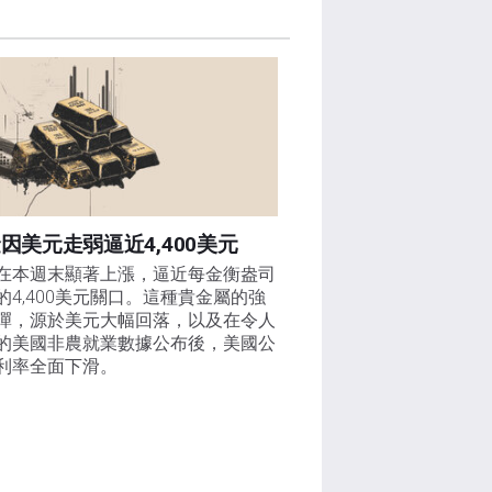
因美元走弱逼近4,400美元
在本週末顯著上漲，逼近每金衡盎司
的4,400美元關口。這種貴金屬的強
彈，源於美元大幅回落，以及在令人
的美國非農就業數據公布後，美國公
利率全面下滑。