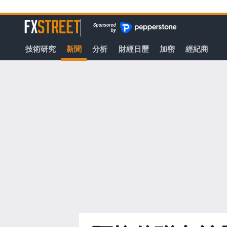
轉
至
FXStreet
主
要
技術研究
新聞
分析
財經日歷
加密
經紀商
內
容