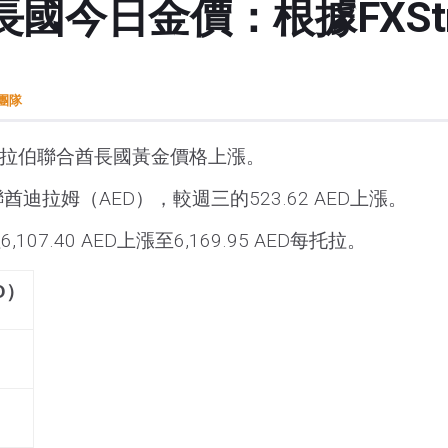
國今日金價：根據FXStr
t團隊
週四阿拉伯聯合酋長國黃金價格上漲。
酋迪拉姆（AED），較週三的523.62 AED上漲。
7.40 AED上漲至6,169.95 AED每托拉。
D）