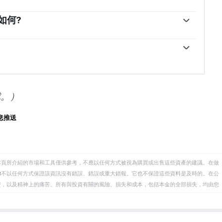
。為了在動蕩時期支撐本國貨幣，各國央行傾向於使儲
高人們對經濟和貨幣實力的看法。高黃金儲備可以成為
如何?
。根據世界黃金協會的數據，各國央行在2022年增加了
關，兩者都是主要的儲備資產和避險資產。當美元貶值
00億美元。這是有記錄以來最高的年度購買量。中國、印
者和央行能夠在動蕩時期實現資產多元化。黃金與風險
行正在迅速增加黃金儲備。
往往會壓低金價，而風險較高的市場的拋售往往有利於
能會變動。地緣政治不穩定或對深度衰退的擔憂可能會
地位。作為一種低收益資產，黃金往往會隨著利率下降
會拖累黃金。盡管如此，由於資產以美元(XAU/USD)定
SD)的表現。強勢美元傾向於控製金價，而弱勢美元則可
成。）
息推送
本頁所介紹的市場和工具僅供參考，不應以任何方式被視為購買或出售這些資產的建議。在做
eet不以任何方式保證該資訊沒有錯誤、錯誤或重大錯報。它也不保證這些資料是及時的。在公
資，以及精神上的痛苦。所有與投資有關的風險、損失和成本，包括本金的全部損失，均由您
et或其廣告商的官方政策或立場。作者不對本頁連結的資訊負責。
在本文中提到的任何股票中都沒有頭寸，也沒有與文中提到的任何公司有業務關係。除了