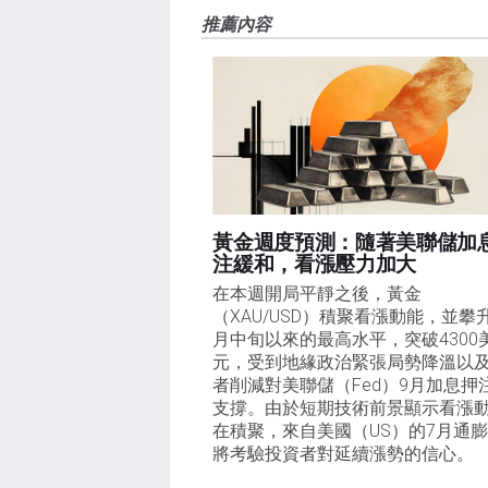
FXStreet和作者不提供個性化的建議。作者對該資
推薦內容
失，傷害或損害由此資訊及其顯示或使用引起的。錯誤和
黃金週度預測：隨著美聯儲加
注緩和，看漲壓力加大
在本週開局平靜之後，黃金
（XAU/USD）積聚看漲動能，並攀
月中旬以來的最高水平，突破4300
元，受到地緣政治緊張局勢降溫以
者削減對美聯儲（Fed）9月加息押
支撐。由於短期技術前景顯示看漲
在積聚，來自美國（US）的7月通
將考驗投資者對延續漲勢的信心。 