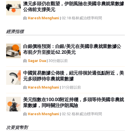
澳元多頭仍在觀望，伊朗風險在美國非農就業數據
公佈前支撐美元
由
Haresh Menghani
|
02:18 格林威治標準時間
經濟指標
白銀價格預測：白銀/美元在美國非農就業數據公
布前夕升至接近62.20美元
由
Sagar Dua
|
30分鐘以前
中國貿易數據公佈後，紐元徘徊於週低點附近，美
元多頭靜待非農就業數據
由
Haresh Menghani
|
31分鐘以前
美元指數在100.00附近持穩，多頭等待美國非農就
業數據，同時關注伊朗風險
由
Haresh Menghani
|
02:52 格林威治標準時間
次要貨幣對