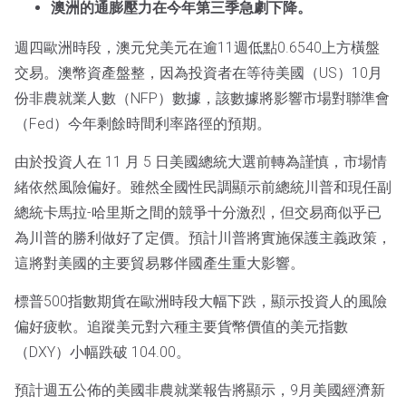
澳洲的通膨壓力在今年第三季急劇下降。
週四歐洲時段，澳元兌美元在逾11週低點0.6540上方橫盤
交易。澳幣資產盤整，因為投資者在等待美國（US）10月
份非農就業人數（NFP）數據，該數據將影響市場對聯準會
（Fed）今年剩餘時間利率路徑的預期。
由於投資人在 11 月 5 日美國總統大選前轉為謹慎，市場情
緒依然風險偏好。雖然全國性民調顯示前總統川普和現任副
總統卡馬拉-哈里斯之間的競爭十分激烈，但交易商似乎已
為川普的勝利做好了定價。預計川普將實施保護主義政策，
這將對美國的主要貿易夥伴國產生重大影響。
標普500指數期貨在歐洲時段大幅下跌，顯示投資人的風險
偏好疲軟。追蹤美元對六種主要貨幣價值的美元指數
（DXY）小幅跌破 104.00。
預計週五公佈的美國非農就業報告將顯示，9月美國經濟新