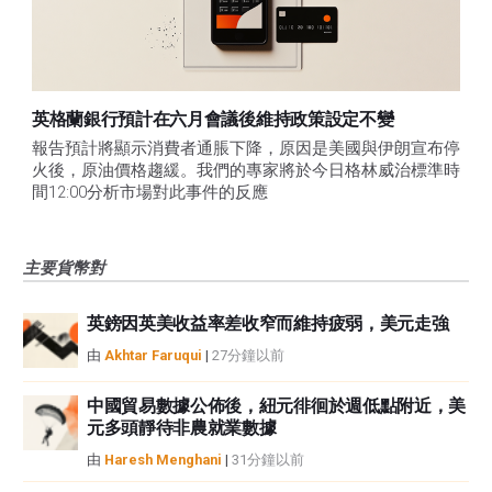
英格蘭銀行預計在六月會議後維持政策設定不變
報告預計將顯示消費者通脹下降，原因是美國與伊朗宣布停
火後，原油價格趨緩。我們的專家將於今日格林威治標準時
間12:00分析市場對此事件的反應
主要貨幣對
英鎊因英美收益率差收窄而維持疲弱，美元走強
由
Akhtar Faruqui
|
27分鐘以前
中國貿易數據公佈後，紐元徘徊於週低點附近，美
元多頭靜待非農就業數據
由
Haresh Menghani
|
31分鐘以前