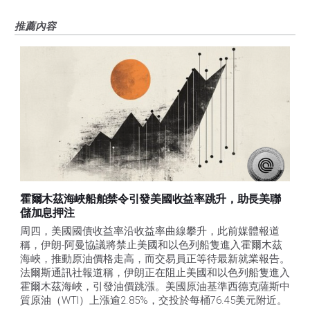
推薦內容
霍爾木茲海峽船舶禁令引發美國收益率跳升，助長美聯
儲加息押注
周四，美國國債收益率沿收益率曲線攀升，此前媒體報道
稱，伊朗-阿曼協議將禁止美國和以色列船隻進入霍爾木茲
海峽，推動原油價格走高，而交易員正等待最新就業報告。
法爾斯通訊社報道稱，伊朗正在阻止美國和以色列船隻進入
霍爾木茲海峽，引發油價跳漲。美國原油基準西德克薩斯中
質原油（WTI）上漲逾2.85%，交投於每桶76.45美元附近。