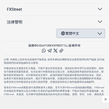
FXStreet
法律聲明
繁體中文
版權©2026 FOREXSTREET S.L.版權所有
註釋: 本網頁上的所有信息隨時可能更改. 使用本網站的瀏覽者必須接受我們的用戶協議. 請仔細
閱讀我們的保密協議和合法聲明。
外匯保證金交易隱含巨大風險，可能不適合所有投資者。過高的杠桿作用可以使您獲利，當然
也可能會使您蒙受虧損。在決定進行外匯保證金交易之前，您應該謹慎考慮您的投資目的，經
驗等級和冒險欲望。在外匯保證金交易中，虧損的風險可能超過您最初的保證金資金，因此，
如果您不能承擔資金的損失，最好不要投資外匯。您應該明白與外匯交易相關聯的所有風險，
如果您有任何外匯保證金交易方面的問題，您應該咨詢與自己無利益關系的金融顧問。
發表在FXStreet的觀點僅代表撰稿者本人觀點，並不代表FXStreet或他組織的觀點。FXStreet
尚未驗證其準確性以及任何獨立作者的評論或聲明的事實依據：可能出現錯誤和遺漏現象。由
FXStreet、其雇員、合作夥伴或撰稿者提供給本站的任何觀點、新聞、研究、分析、價格或其
他信息，僅作為壹般的市場評論，並不構成投資建議。FXStreet將不會承擔任何損失或損害的
賠償責任，包括但不限於因直接或間接使用或依賴這些信息而可能產生的任何利潤損失。