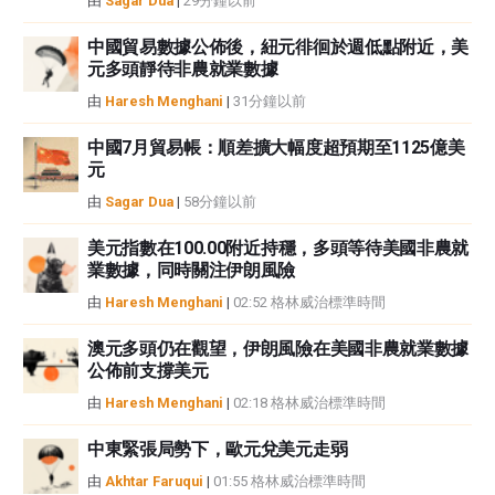
由
Sagar Dua
|
29分鐘以前
中國貿易數據公佈後，紐元徘徊於週低點附近，美
元多頭靜待非農就業數據
由
Haresh Menghani
|
31分鐘以前
中國7月貿易帳：順差擴大幅度超預期至1125億美
元
由
Sagar Dua
|
58分鐘以前
美元指數在100.00附近持穩，多頭等待美國非農就
業數據，同時關注伊朗風險
由
Haresh Menghani
|
02:52 格林威治標準時間
澳元多頭仍在觀望，伊朗風險在美國非農就業數據
公佈前支撐美元
由
Haresh Menghani
|
02:18 格林威治標準時間
中東緊張局勢下，歐元兌美元走弱
由
Akhtar Faruqui
|
01:55 格林威治標準時間