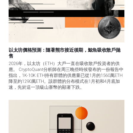
以太坊價格預測：隨著熊市接近後期，鯨魚吸收散戶拋
售​
2026年，以太坊（ETH）大戶一直在吸收散戶投資者的供
應。 CryptoQuant分析師在周三晚些時候發布的一份報告中
指出，1K-10K ETH持有群體的供應量已從1月的1560萬ETH
降至約1290萬ETH。該群體的分布模式在1月初和4月底加
速，先於這一頂級山寨幣的顯著下跌。