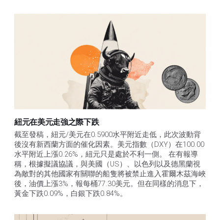
紐元在美元走強之際下跌
截至發稿，紐元/美元在0.5900水平附近走低，此次波動背
後沒有新西蘭方面的催化因素。美元指數（DXY）在100.00
水平附近上漲0.26%，紐元只是處於不利一側。 在有報導
稱，根據擬議協議，與美國（US）、以色列以及德黑蘭視
為敵對的其他國家有關聯的船隻將被禁止進入霍爾木茲海峽
後，油價上漲3%，報每桶77.30美元。但在同樣的消息下，
黃金下跌0.09%，白銀下跌0.84%。