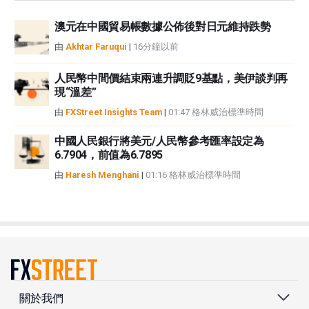
澳元在中國貿易帳數據公佈後對日元維持跌勢
由
Akhtar Faruqui
|
16分鐘以前
人民幣中間價結束兩連升調貶9基點，美伊談判再
現“溫差”
由
FXStreet Insights Team
|
01:47 格林威治標準時間
中國人民銀行將美元/人民幣參考匯率設定為
6.7904，前值為6.7895
由
Haresh Menghani
|
01:16 格林威治標準時間
關於我們