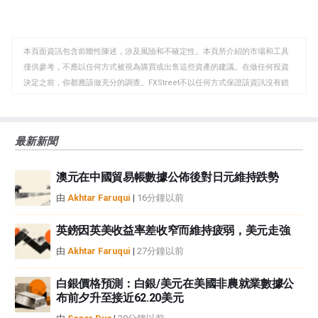
享
享
製
至
至
到
WhatsApp
Telegram
剪
本頁面資訊包含前瞻性陳述，涉及風險和不確定性。本頁所介紹的市場和工具
貼
僅供參考，不應以任何方式被視為購買或出售這些資產的建議。在做任何投資
板
決定之前，你都應該做充分的調查。FXStreet不以任何方式保證該資訊沒有錯
誤、錯誤或重大錯報。它也不保證這些資料是及時的。在公開市場投資涉及很
大的風險，包括損失全部或部分投資，以及精神上的痛苦。所有與投資有關的
風險、損失和成本，包括本金的全部損失，均由您負責。本文僅代表作者個人
最新新聞
觀點，並不代表FXStreet或其廣告商的官方政策或立場。作者不對本頁連結的
資訊負責。
澳元在中國貿易帳數據公佈後對日元維持跌勢
如果文章正文中沒有明確提到，在撰寫本文時，作者在本文中提到的任何股票
中都沒有頭寸，也沒有與文中提到的任何公司有業務關係。除了FXStreet，作
由
Akhtar Faruqui
|
16分鐘以前
者沒有收到撰寫這篇文章的報酬。
FXStreet和作者不提供個性化的建議。作者對該資訊的準確性、完整性或適用
英鎊因英美收益率差收窄而維持疲弱，美元走強
性不作任何陳述。FXStreet和作者將不承擔任何錯誤，遺漏或任何損失，傷害
由
Akhtar Faruqui
|
27分鐘以前
或損害由此資訊及其顯示或使用引起的。錯誤和遺漏除外。本文作者和
FXStreet並非註冊投資顧問，本文內容無意提供任何投資建議。
白銀價格預測：白銀/美元在美國非農就業數據公
布前夕升至接近62.20美元