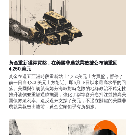
黃金重新獲得買盤，在美國非農就業數據公布前重回
4,250 美元
黃金在週五亞洲時段重新站上4,250美元上方買盤，暫停了
前一日自4,300美元上方附近、即6月18日以來最高水平的回
落。美國與伊朗就荷姆茲海峽對峙之際的地緣政治不確定性
推升油價並重燃通膨擔憂，強化了聯準會升息押注並推高美
國債券殖利率。這反過來支撐了美元，不過在關鍵的美國非
農就業報告出爐前，黃金空頭似乎有所猶豫。