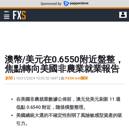
轉
至
FXStreet
MENU
主
顯
示
要
導
內
航
容
澳幣/美元在0.6550附近盤整，
焦點轉向美國非農業就業報告
新聞
|
10/31/2024 10:33:52 GMT
| 由
FXStreet團隊
在美國非農就業數據公佈前，澳元兌美元刷新 11 週
低點 0.6540 附近，隨後橫盤整理。
美國總統大選的不確定性削弱了風險敏感型資產的吸
引力。