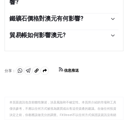
響?
維持2-3%的穩定通脹率。與其他主要央行相比，相對較高
的利率支持澳元，而相對較低的利率則支持澳元。澳大利
中國是澳大利亞最大的貿易夥伴，因此中國經濟的健康狀
亞央行還可以使用量化寬松和緊縮政策來影響信貸狀況，
況對澳元(AUD)的價值有重大影響。當中國經濟表現良好
鐵礦石價格對澳元有何影響?
前者對澳元不利，後者對澳元有利。
時，它會從澳大利亞購買更多的原材料、商品和服務，從
鐵礦石是澳大利亞最大的出口產品，根據2021年的數據，
而提振對澳元的需求，推高澳元的價值。當中國經濟增長
每年的出口額為1180億美元，中國是其主要出口目的地。
貿易帳如何影響澳元?
速度不如預期時，情況正好相反。因此，中國經濟增長數
因此，鐵礦石價格可以成為澳元的驅動因素。一般來說，
據的正面或負面驚喜通常會對澳元及其貨幣對產生直接影
貿易帳，即一個國家出口收入與進口收入之間的差額，是
如果鐵礦石價格上漲，澳元也會上漲，因為對澳元的總需
響。
影響澳元價值的另一個因素。如果澳大利亞生產受歡迎的
求會增加。如果鐵礦石價格下跌，情況則正好相反。較高
出口產品，那麽它的貨幣將純粹從尋求購買其出口產品的
的鐵礦石價格也往往導致澳大利亞更有可能出現貿易順
外國買家創造的剩余需求中獲得價值，而不是購買進口產
差，這對澳元也是有利的。
品的支出。因此，凈貿易余額為正會增強澳元，如果貿易
信息推送
分享：
余額為負則會產生相反的效果。
分
分
複
享
享
製
至
至
到
WhatsApp
Telegram
剪
本頁面資訊包含前瞻性陳述，涉及風險和不確定性。本頁所介紹的市場和工具
貼
僅供參考，不應以任何方式被視為購買或出售這些資產的建議。在做任何投資
板
決定之前，你都應該做充分的調查。FXStreet不以任何方式保證該資訊沒有錯
誤、錯誤或重大錯報。它也不保證這些資料是及時的。在公開市場投資涉及很
大的風險，包括損失全部或部分投資，以及精神上的痛苦。所有與投資有關的