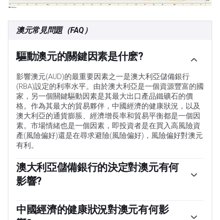
澳元常見問題（FAQ）
驅動澳元的關鍵因素是什麽?
影響澳元(AUD)的最重要因素之一是澳大利亞儲備銀行
(RBA)設定的利率水平。由於澳大利亞是一個資源豐富的國
家，另一個關鍵驅動因素是其最大出口產品鐵礦石的價
格。作為其最大的貿易夥伴，中國經濟的健康狀況，以及
澳大利亞的通貨膨脹、經濟增長率和貿易平衡都是一個因
素。市場情緒也是一個因素，即投資者是在買入高風險資
產(風險偏好)還是在尋求避險(風險偏好)，風險偏好對澳元
有利。
澳大利亞儲備銀行的決定對澳元有何
影響?
澳大利亞儲備銀行(RBA)通過設定澳大利亞各銀行相互拆借
的利率水平來影響澳元(AUD)。這影響了整個經濟的利率
中國經濟的健康狀況對澳元有何影
水平。澳大利亞央行的主要目標是通過上調或下調利率來