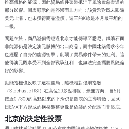
推高價格的能源，因此貿易條件渠道抵消了風險厭惡渠道的
部分影響。圖表顯示的是停滯而非方向：該貨幣對既未跟隨
美元上漲，也未獲得商品溢價，週三的K線是本月最平坦的
一根。
問題在於，商品溢價需經過北京才能傳導至悉尼。鐵礦石而
非能源仍是決定澳元脈搏的出口商品，而中國建築需求今年
也經歷了自身的能源衝擊，削弱了貿易條件帶來的紅利。這
使得澳元既享受不到全部戰爭紅利，也無法完全擺脫風險偏
好的影響。
動能指標也反映了這種僵局，隨機相對強弱指數
（Stochastic RSI）在高位20多點徘徊，毫無方向。自5月
接近0.7300的高點以來的下滑仍是圖表的主導特徵，且50
日EMA下方形成的橫盤盤整更像是偽裝的分配區而非築底。
北京的決定性投票
週四格林威治時間01:30公布的中國消費者物價指數（CPI）