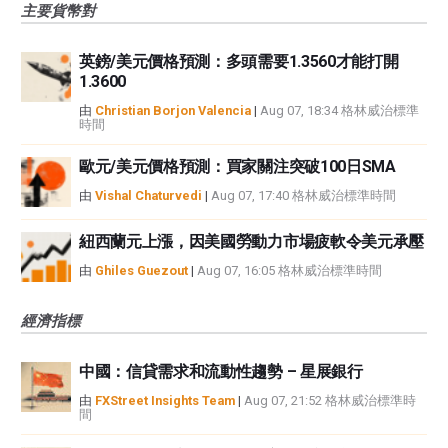
主要貨幣對
英鎊/美元價格預測：多頭需要1.3560才能打開
1.3600
由
Christian Borjon Valencia
|
Aug 07, 18:34 格林威治標準
時間
歐元/美元價格預測：買家關注突破100日SMA
由
Vishal Chaturvedi
|
Aug 07, 17:40 格林威治標準時間
紐西蘭元上漲，因美國勞動力市場疲軟令美元承壓
由
Ghiles Guezout
|
Aug 07, 16:05 格林威治標準時間
經濟指標
中國：信貸需求和流動性趨勢 – 星展銀行
由
FXStreet Insights Team
|
Aug 07, 21:52 格林威治標準時
間