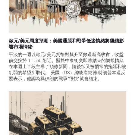
歐元/美元周度預測：美國通脹和戰爭低迷情緒將繼續影
響市場情緒
平淡的一週以歐元/美元貨幣對飆升至數週新高收官，收盤
前交投於 1.1560 附近。關於中東衝突即將結束的樂觀情緒
在本週上半段主導了頭條新聞，隨後卻又被慣常的拖延和被
削弱的希望所取代。 美國（US）總統唐納德-特朗普本週反
覆表示，他認為與伊朗的戰爭"很快"就會結束。