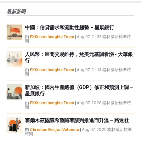
風險、損失和成本，包括本金的全部損失，均由您負責。本文僅代表作者個人
最新新聞
觀點，並不代表FXStreet或其廣告商的官方政策或立場。作者不對本頁連結的
資訊負責。
中國：信貸需求和流動性趨勢 – 星展銀行
如果文章正文中沒有明確提到，在撰寫本文時，作者在本文中提到的任何股票
中都沒有頭寸，也沒有與文中提到的任何公司有業務關係。除了FXStreet，作
由
FXStreet Insights Team
|
Aug 07, 21:52 格林威治標準時
間
者沒有收到撰寫這篇文章的報酬。
FXStreet和作者不提供個性化的建議。作者對該資訊的準確性、完整性或適用
人民幣：區間交易維持，兌美元基調看漲 - 大華銀
性不作任何陳述。FXStreet和作者將不承擔任何錯誤，遺漏或任何損失，傷害
行
或損害由此資訊及其顯示或使用引起的。錯誤和遺漏除外。本文作者和
FXStreet並非註冊投資顧問，本文內容無意提供任何投資建議。
由
FXStreet Insights Team
|
Aug 07, 21:13 格林威治標準時
間
新加坡：國內生產總值（GDP）修正和預測上調 –
星展銀行
由
FXStreet Insights Team
|
Aug 07, 20:28 格林威治標準時
間
霍爾木茲協議希望隨著談判推進而升溫 – 路透社
由
Christian Borjon Valencia
|
Aug 07, 20:20 格林威治標準
時間