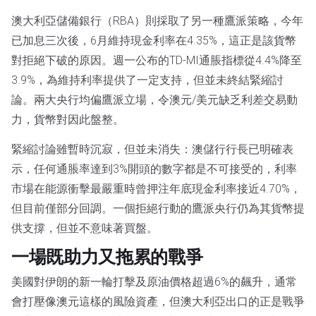
澳大利亞儲備銀行（RBA）則採取了另一種鷹派策略，今年
已加息三次後，6月維持現金利率在4.35%，這正是該貨幣
對拒絕下破的原因。週一公布的TD-MI通脹指標從4.4%降至
3.9%，為維持利率提供了一定支持，但並未終結緊縮討
論。兩大央行均偏鷹派立場，令澳元/美元缺乏利差交易動
力，貨幣對因此盤整。
緊縮討論雖暫時沉寂，但並未消失：澳儲行行長已明確表
示，任何通脹率達到3%開頭的數字都是不可接受的，利率
市場在能源衝擊最嚴重時曾押注年底現金利率接近4.70%，
但目前僅部分回調。一個拒絕行動的鷹派央行仍為其貨幣提
供支撐，但並不意味著買盤。
一場既助力又拖累的戰爭
美國對伊朗的新一輪打擊及原油價格超過6%的飆升，通常
會打壓像澳元這樣的風險資產，但澳大利亞出口的正是戰爭