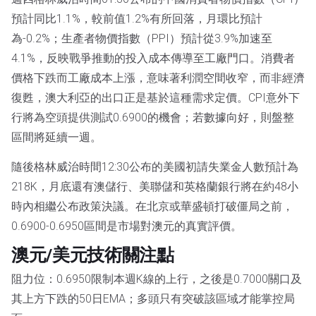
預計同比1.1%，較前值1.2%有所回落，月環比預計
為-0.2%；生產者物價指數（PPI）預計從3.9%加速至
4.1%，反映戰爭推動的投入成本傳導至工廠門口。消費者
價格下跌而工廠成本上漲，意味著利潤空間收窄，而非經濟
復甦，澳大利亞的出口正是基於這種需求定價。CPI意外下
行將為空頭提供測試0.6900的機會；若數據向好，則盤整
區間將延續一週。
隨後格林威治時間12:30公布的美國初請失業金人數預計為
218K，月底還有澳儲行、美聯儲和英格蘭銀行將在約48小
時內相繼公布政策決議。在北京或華盛頓打破僵局之前，
0.6900-0.6950區間是市場對澳元的真實評價。
澳元/美元技術關注點
阻力位：0.6950限制本週K線的上行，之後是0.7000關口及
其上方下跌的50日EMA；多頭只有突破該區域才能掌控局