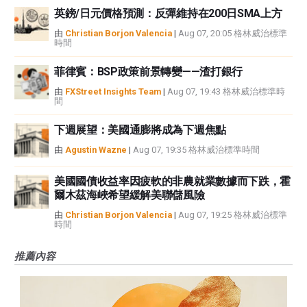
英鎊/日元價格預測：反彈維持在200日SMA上方
由
Christian Borjon Valencia
|
Aug 07, 20:05 格林威治標準
時間
菲律賓：BSP政策前景轉變——渣打銀行
由
FXStreet Insights Team
|
Aug 07, 19:43 格林威治標準時
間
下週展望：美國通膨將成為下週焦點
由
Agustin Wazne
|
Aug 07, 19:35 格林威治標準時間
美國國債收益率因疲軟的非農就業數據而下跌，霍
爾木茲海峽希望緩解美聯儲風險
由
Christian Borjon Valencia
|
Aug 07, 19:25 格林威治標準
時間
推薦內容