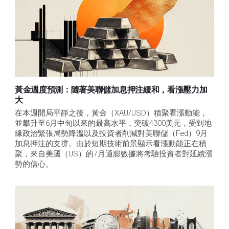
黃金週度預測：隨著美聯儲加息押注緩和，看漲壓力加
大
在本週開局平靜之後，黃金（XAU/USD）積聚看漲動能，
並攀升至6月中旬以來的最高水平，突破4300美元，受到地
緣政治緊張局勢降溫以及投資者削減對美聯儲（Fed）9月
加息押注的支撐。由於短期技術前景顯示看漲動能正在積
聚，來自美國（US）的7月通膨數據將考驗投資者對延續漲
勢的信心。 