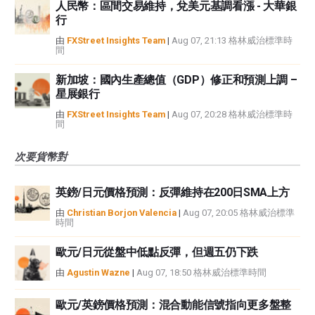
人民幣：區間交易維持，兌美元基調看漲 - 大華銀
行
由
FXStreet Insights Team
|
Aug 07, 21:13 格林威治標準時
間
新加坡：國內生產總值（GDP）修正和預測上調 –
星展銀行
由
FXStreet Insights Team
|
Aug 07, 20:28 格林威治標準時
間
次要貨幣對
英鎊/日元價格預測：反彈維持在200日SMA上方
由
Christian Borjon Valencia
|
Aug 07, 20:05 格林威治標準
時間
歐元/日元從盤中低點反彈，但週五仍下跌
由
Agustin Wazne
|
Aug 07, 18:50 格林威治標準時間
歐元/英鎊價格預測：混合動能信號指向更多盤整