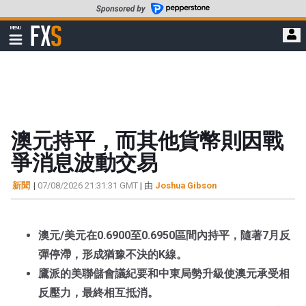
轉
至
FXStreet
MENU
主
顯
示
要
導
內
航
容
澳元持平，而其他貨幣則因戰
爭消息波動交易
新聞
|
07/08/2026 21:31:31 GMT
| 由
Joshua Gibson
澳元/美元在0.6900至0.6950區間內持平，隨著7月反
彈停滯，形成猶豫不決的K線。
鷹派的美聯儲會議紀要和中東局勢升級使澳元承受相
反壓力，最終相互抵消。