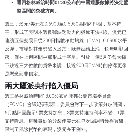
週四格林威治時間01:30公布的中國通脹數據將決定盤
整區間的突破方向。
週三，澳元/美元在0.6900至0.6950區間內徘徊，基本持
平，形成了表明本週反彈缺乏動力的猶豫不決K線。澳元已
連續五個交易日從200日指數移動均線（EMA）0.6900水平
反彈，市場對其走勢陷入迷茫：既無延續上漲，也無明顯回
落，僅在上週區間中部形成十字星。對於一個6月份曾大幅
下跌近三大位數的貨幣來說，接近200日EMA時的停滯更像
是懸念而非穩定。
兩大鷹派央行陷入僵局
週三格林威治時間18:00公布的聯邦公開市場委員會
（FOMC）會議紀要顯示，委員會對下一步政策分歧明顯，
6月點陣圖顯示9票支持加息，8票支持維持利率不變，1票
支持降息。這種微妙的分裂使美元在每次回調時獲得買盤，
限制了風險貨幣的表現，澳元亦不例外。