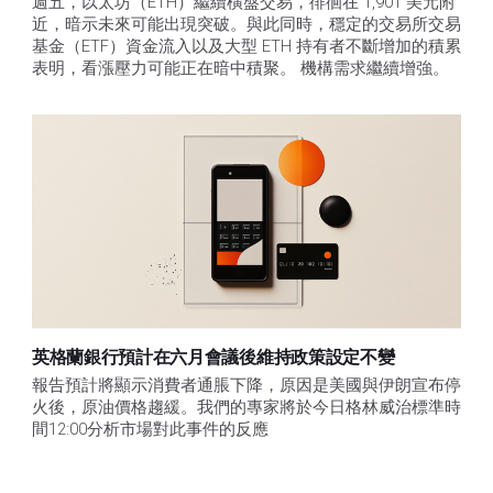
週五，以太坊（ETH）繼續橫盤交易，徘徊在 1,901 美元附
近，暗示未來可能出現突破。與此同時，穩定的交易所交易
基金（ETF）資金流入以及大型 ETH 持有者不斷增加的積累
表明，看漲壓力可能正在暗中積聚。 機構需求繼續增強。
英格蘭銀行預計在六月會議後維持政策設定不變
報告預計將顯示消費者通脹下降，原因是美國與伊朗宣布停
火後，原油價格趨緩。我們的專家將於今日格林威治標準時
間12:00分析市場對此事件的反應