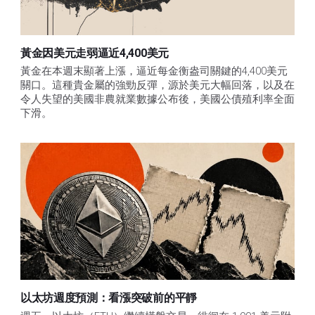
黃金因美元走弱逼近4,400美元
黃金在本週末顯著上漲，逼近每金衡盎司關鍵的4,400美元
關口。這種貴金屬的強勁反彈，源於美元大幅回落，以及在
令人失望的美國非農就業數據公布後，美國公債殖利率全面
下滑。
以太坊週度預測：看漲突破前的平靜