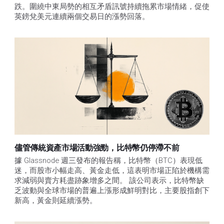
跌。圍繞中東局勢的相互矛盾訊號持續拖累市場情緒，促使
英鎊兌美元連續兩個交易日的漲勢回落。
儘管傳統資產市場活動強勁，比特幣仍停滯不前
據 Glassnode 週三發布的報告稱，比特幣（BTC）表現低
迷，而股市小幅走高、黃金走低，這表明市場正陷於機構需
求減弱與賣方耗盡跡象增多之間。 該公司表示，比特幣缺
乏波動與全球市場的普遍上漲形成鮮明對比，主要股指創下
新高，黃金則延續漲勢。