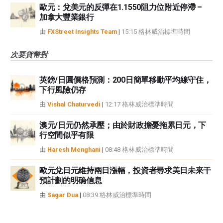
歐元：兌美元的反彈在1.1550阻力位附近停滯 –
加拿大豐業銀行
由
FXStreet Insights Team
|
15:15 格林威治標準時間
次要貨幣對
英鎊/日圓價格預測：200日簡單移動平均線守住，
下行風險仍存
由
Vishal Chaturvedi
|
12:17 格林威治標準時間
澳元/日元仍然承壓；由於財政擔憂拖累日元，下
行空間似乎有限
由
Haresh Menghani
|
08:48 格林威治標準時間
歐元兌日元維持兩日漲幅，投資者尋求美日未來干
預計劃的明确信息
由
Sagar Dua
|
08:39 格林威治標準時間