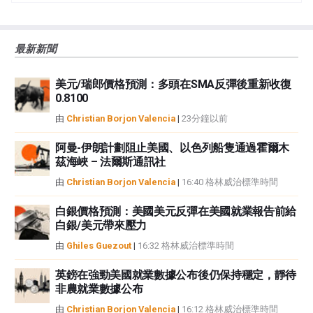
誤、錯誤或重大錯報。它也不保證這些資料是及時的。在公開市場投資涉及很
大的風險，包括損失全部或部分投資，以及精神上的痛苦。所有與投資有關的
風險、損失和成本，包括本金的全部損失，均由您負責。本文僅代表作者個人
最新新聞
觀點，並不代表FXStreet或其廣告商的官方政策或立場。作者不對本頁連結的
資訊負責。
美元/瑞郎價格預測：多頭在SMA反彈後重新收復
如果文章正文中沒有明確提到，在撰寫本文時，作者在本文中提到的任何股票
0.8100
中都沒有頭寸，也沒有與文中提到的任何公司有業務關係。除了FXStreet，作
者沒有收到撰寫這篇文章的報酬。
由
Christian Borjon Valencia
|
23分鐘以前
FXStreet和作者不提供個性化的建議。作者對該資訊的準確性、完整性或適用
性不作任何陳述。FXStreet和作者將不承擔任何錯誤，遺漏或任何損失，傷害
阿曼-伊朗計劃阻止美國、以色列船隻通過霍爾木
茲海峽 – 法爾斯通訊社
或損害由此資訊及其顯示或使用引起的。錯誤和遺漏除外。本文作者和
FXStreet並非註冊投資顧問，本文內容無意提供任何投資建議。
由
Christian Borjon Valencia
|
16:40 格林威治標準時間
白銀價格預測：美國美元反彈在美國就業報告前給
白銀/美元帶來壓力
由
Ghiles Guezout
|
16:32 格林威治標準時間
英鎊在強勁美國就業數據公布後仍保持穩定，靜待
非農就業數據公布
由
Christian Borjon Valencia
|
16:12 格林威治標準時間