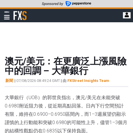
轉
至
FXStreet
MENU
主
顯
示
要
導
內
航
容
澳元/美元：在更廣泛上漲風險
中的回調 – 大華銀行
新聞
|
07/08/2026 08:49:24 GMT
| 由
FXStreet Insights Team
大華銀行（UOB）的郭世良指出，澳元/美元在未能突破
0.6980附近阻力後，從近期高點回落。日內下行空間預計
有限，維持在0.6900–0.6950區間內，而1–3週展望仍顯示
謹慎的上行動能和突破0.6980的可能性上升，儘管1–3個月
的結構性觀點仍在0.6835以下保持負面。