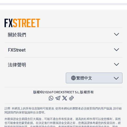
關於我們
FXStreet
法律聲明
繁體中文
版權©2026 FOREXSTREET S.L.版權所有
註釋: 本網頁上的所有信息隨時可能更改. 使用本網站的瀏覽者必須接受我們的用戶協議. 請仔細
閱讀我們的保密協議和合法聲明。
外匯保證金交易隱含巨大風險，可能不適合所有投資者。過高的杠桿作用可以使您獲利，當然
也可能會使您蒙受虧損。在決定進行外匯保證金交易之前，您應該謹慎考慮您的投資目的，經
驗等級和冒險欲望。在外匯保證金交易中，虧損的風險可能超過您最初的保證金資金，因此，