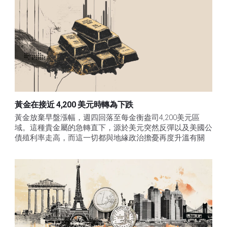
黃金在接近 4,200 美元時轉為下跌
黃金放棄早盤漲幅，週四回落至每金衡盎司4,200美元區
域。這種貴金屬的急轉直下，源於美元突然反彈以及美國公
債殖利率走高，而這一切都與地緣政治擔憂再度升溫有關