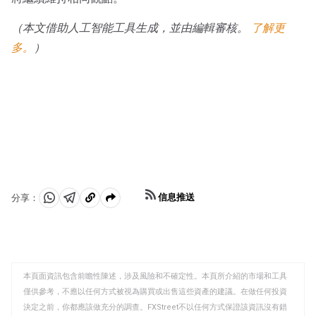
（本文借助人工智能工具生成，並由編輯審核。
了解更
多。
）
信息推送
分享：
分
分
複
享
享
製
至
至
到
WhatsApp
Telegram
剪
本頁面資訊包含前瞻性陳述，涉及風險和不確定性。本頁所介紹的市場和工具
貼
僅供參考，不應以任何方式被視為購買或出售這些資產的建議。在做任何投資
板
決定之前，你都應該做充分的調查。FXStreet不以任何方式保證該資訊沒有錯