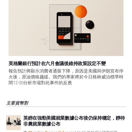
英格蘭銀行預計在六月會議後維持政策設定不變
報告預計將顯示消費者通脹下降，原因是美國與伊朗宣布停
火後，原油價格趨緩。我們的專家將於今日格林威治標準時
間12:00分析市場對此事件的反應
主要貨幣對
英鎊在強勁美國就業數據公布後仍保持穩定，靜待
非農就業數據公布