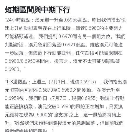
短期區間與中期下行
"24小時觀點：澳元週一升至0.6955高點。昨日我們指出‘快
速上升的動能表明存在上行風險，儘管0.6980的主要阻力
可能稍顯遙遠。’我們提到‘0.6970還有另一個阻力位。’我們
判斷錯誤，澳元急劇回落至0.6921低點。雖然澳元可能進
一步回落，但鑑於下行動能疲弱，任何跌幅可能被限制在
0.6900/0.6950區間內。換言之，澳元不太可能明顯跌破
0.6900。"
"1-3週觀點：上週三（7月1日，現價0.6915），我們指出澳
元‘短期內可能在0.6870至0.6980之間波動。’在澳元升至
0.6959後，我們昨日（7月7日，現價0.6955）強調‘上行動
能正謹慎積聚，澳元突破0.6980的風險正在增加，只要澳
元維持在現為0.6900的"強支撐"之上，這一風險將持續上
升。’雖然我們未預料到隨後澳元的急劇回落，但目前我們
將繼續維持相同觀點。"