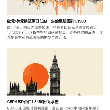
歐元/美元跌至兩日低點；焦點重新回到1.1500
歐元/美元的日內跌勢加速，並在週四歐元區收盤後逼近
1.1500附近。該貨幣對的回落是對美元走勢轉強的反應，背
景則是對荷姆茲海峽的擔憂再度升溫。
GBP/USD仍在1.3450附近承壓
GBP/USD回吐其最初漲幅，週四在1.3400中段附近承壓下