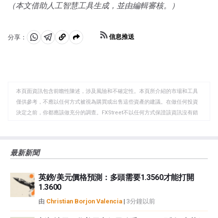
（本文借助人工智慧工具生成，並由編輯審核。）
信息推送
分享：
分
分
複
享
享
製
至
至
到
WhatsApp
Telegram
剪
本頁面資訊包含前瞻性陳述，涉及風險和不確定性。本頁所介紹的市場和工具
貼
僅供參考，不應以任何方式被視為購買或出售這些資產的建議。在做任何投資
板
決定之前，你都應該做充分的調查。FXStreet不以任何方式保證該資訊沒有錯
誤、錯誤或重大錯報。它也不保證這些資料是及時的。在公開市場投資涉及很
大的風險，包括損失全部或部分投資，以及精神上的痛苦。所有與投資有關的
風險、損失和成本，包括本金的全部損失，均由您負責。本文僅代表作者個人
最新新聞
觀點，並不代表FXStreet或其廣告商的官方政策或立場。作者不對本頁連結的
資訊負責。
英鎊/美元價格預測：多頭需要1.3560才能打開
如果文章正文中沒有明確提到，在撰寫本文時，作者在本文中提到的任何股票
1.3600
中都沒有頭寸，也沒有與文中提到的任何公司有業務關係。除了FXStreet，作
者沒有收到撰寫這篇文章的報酬。
由
Christian Borjon Valencia
|
3分鐘以前
FXStreet和作者不提供個性化的建議。作者對該資訊的準確性、完整性或適用