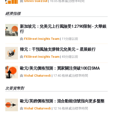
由
Ghiles Guezout
|
16:05 格林威治標準時間
經濟指標
新加坡元：兌美元上行風險受1.2790限制 - 大華銀
行
由
FXStreet Insights Team
|
11分鐘以前
韓元：干預風險支撐韓元兌美元 – 星展銀行
由
FXStreet Insights Team
|
45分鐘以前
歐元/美元價格預測：買家關注突破100日SMA
由
Vishal Chaturvedi
|
17:40 格林威治標準時間
次要貨幣對
歐元/英鎊價格預測：混合動能信號指向更多盤整
由
Vishal Chaturvedi
|
12:16 格林威治標準時間