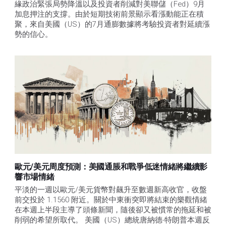
緣政治緊張局勢降溫以及投資者削減對美聯儲（Fed）9月
加息押注的支撐。由於短期技術前景顯示看漲動能正在積
聚，來自美國（US）的7月通膨數據將考驗投資者對延續漲
勢的信心。 
歐元/美元周度預測：美國通脹和戰爭低迷情緒將繼續影
響市場情緒
平淡的一週以歐元/美元貨幣對飆升至數週新高收官，收盤
前交投於 1.1560 附近。關於中東衝突即將結束的樂觀情緒
在本週上半段主導了頭條新聞，隨後卻又被慣常的拖延和被
削弱的希望所取代。 美國（US）總統唐納德-特朗普本週反