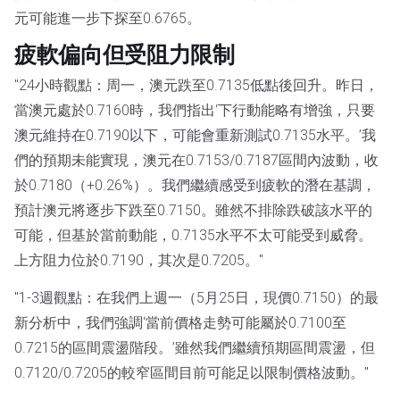
元可能進一步下探至0.6765。
疲軟偏向但受阻力限制
"24小時觀點：周一，澳元跌至0.7135低點後回升。昨日，
當澳元處於0.7160時，我們指出‘下行動能略有增強，只要
澳元維持在0.7190以下，可能會重新測試0.7135水平。’我
們的預期未能實現，澳元在0.7153/0.7187區間內波動，收
於0.7180（+0.26%）。我們繼續感受到疲軟的潛在基調，
預計澳元將逐步下跌至0.7150。雖然不排除跌破該水平的
可能，但基於當前動能，0.7135水平不太可能受到威脅。
上方阻力位於0.7190，其次是0.7205。"
"1-3週觀點：在我們上週一（5月25日，現價0.7150）的最
新分析中，我們強調‘當前價格走勢可能屬於0.7100至
0.7215的區間震盪階段。’雖然我們繼續預期區間震盪，但
0.7120/0.7205的較窄區間目前可能足以限制價格波動。"