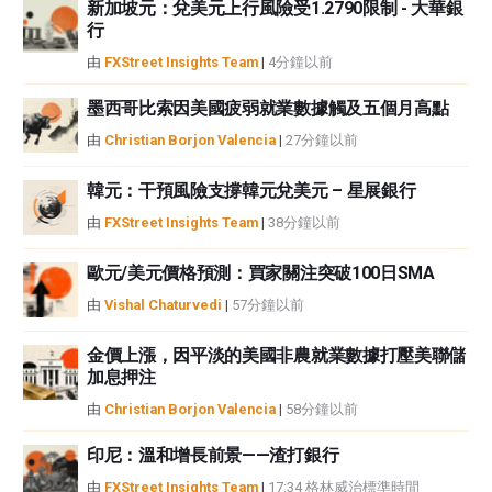
性不作任何陳述。FXStreet和作者將不承擔任何錯誤，遺漏或任何損失，傷害
新加坡元：兌美元上行風險受1.2790限制 - 大華銀
行
或損害由此資訊及其顯示或使用引起的。錯誤和遺漏除外。本文作者和
FXStreet並非註冊投資顧問，本文內容無意提供任何投資建議。
由
FXStreet Insights Team
|
4分鐘以前
墨西哥比索因美國疲弱就業數據觸及五個月高點
由
Christian Borjon Valencia
|
27分鐘以前
韓元：干預風險支撐韓元兌美元 – 星展銀行
由
FXStreet Insights Team
|
38分鐘以前
歐元/美元價格預測：買家關注突破100日SMA
由
Vishal Chaturvedi
|
57分鐘以前
金價上漲，因平淡的美國非農就業數據打壓美聯儲
加息押注
由
Christian Borjon Valencia
|
58分鐘以前
印尼：溫和增長前景——渣打銀行
由
FXStreet Insights Team
|
17:34 格林威治標準時間