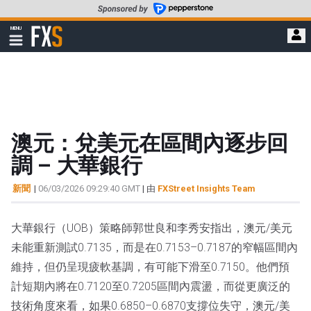
轉
至
FXStreet
MENU
主
顯
示
要
導
內
航
容
澳元：兌美元在區間內逐步回
調 – 大華銀行
新聞
|
06/03/2026 09:29:40 GMT
| 由
FXStreet Insights Team
大華銀行（UOB）策略師郭世良和李秀安指出，澳元/美元
未能重新測試0.7135，而是在0.7153–0.7187的窄幅區間內
維持，但仍呈現疲軟基調，有可能下滑至0.7150。他們預
計短期內將在0.7120至0.7205區間內震盪，而從更廣泛的
技術角度來看，如果0.6850–0.6870支撐位失守，澳元/美