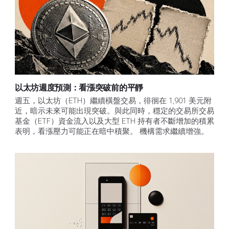
以太坊週度預測：看漲突破前的平靜
週五，以太坊（ETH）繼續橫盤交易，徘徊在 1,901 美元附
近，暗示未來可能出現突破。與此同時，穩定的交易所交易
基金（ETF）資金流入以及大型 ETH 持有者不斷增加的積累
表明，看漲壓力可能正在暗中積聚。 機構需求繼續增強。