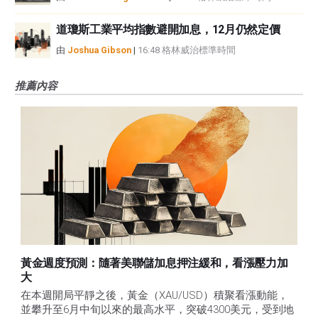
道瓊斯工業平均指數避開加息，12月仍然定價
由
Joshua Gibson
|
16:48 格林威治標準時間
推薦內容
黃金週度預測：隨著美聯儲加息押注緩和，看漲壓力加
大
在本週開局平靜之後，黃金（XAU/USD）積聚看漲動能，
並攀升至6月中旬以來的最高水平，突破4300美元，受到地