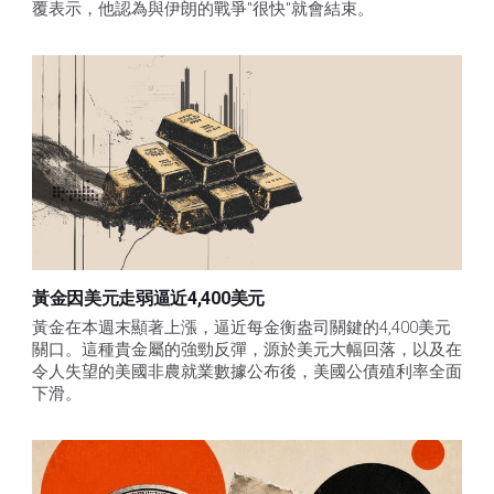
覆表示，他認為與伊朗的戰爭"很快"就會結束。
黃金因美元走弱逼近4,400美元
黃金在本週末顯著上漲，逼近每金衡盎司關鍵的4,400美元
關口。這種貴金屬的強勁反彈，源於美元大幅回落，以及在
令人失望的美國非農就業數據公布後，美國公債殖利率全面
下滑。