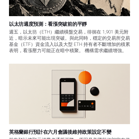
以太坊週度預測：看漲突破前的平靜
週五，以太坊（ETH）繼續橫盤交易，徘徊在 1,901 美元附
近，暗示未來可能出現突破。與此同時，穩定的交易所交易
基金（ETF）資金流入以及大型 ETH 持有者不斷增加的積累
表明，看漲壓力可能正在暗中積聚。 機構需求繼續增強。
英格蘭銀行預計在六月會議後維持政策設定不變