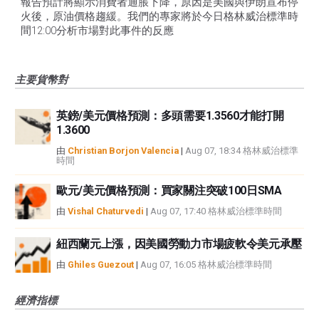
報告預計將顯示消費者通脹下降，原因是美國與伊朗宣布停
火後，原油價格趨緩。我們的專家將於今日格林威治標準時
間12:00分析市場對此事件的反應
主要貨幣對
英鎊/美元價格預測：多頭需要1.3560才能打開
1.3600
由
Christian Borjon Valencia
|
Aug 07, 18:34 格林威治標準
時間
歐元/美元價格預測：買家關注突破100日SMA
由
Vishal Chaturvedi
|
Aug 07, 17:40 格林威治標準時間
紐西蘭元上漲，因美國勞動力市場疲軟令美元承壓
由
Ghiles Guezout
|
Aug 07, 16:05 格林威治標準時間
經濟指標