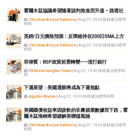
霍爾木茲協議希望隨著談判推進而升溫 – 路透社
由
Christian Borjon Valencia
|
Aug 07, 20:20 格林威治標準
時間
英鎊/日元價格預測：反彈維持在200日SMA上方
由
Christian Borjon Valencia
|
Aug 07, 20:05 格林威治標準
時間
菲律賓：BSP政策前景轉變——渣打銀行
由
FXStreet Insights Team
|
Aug 07, 19:43 格林威治標準時
間
下週展望：美國通膨將成為下週焦點
由
Agustin Wazne
|
Aug 07, 19:35 格林威治標準時間
美國國債收益率因疲軟的非農就業數據而下跌，霍
爾木茲海峽希望緩解美聯儲風險
由
Christian Borjon Valencia
|
Aug 07, 19:25 格林威治標準
時間