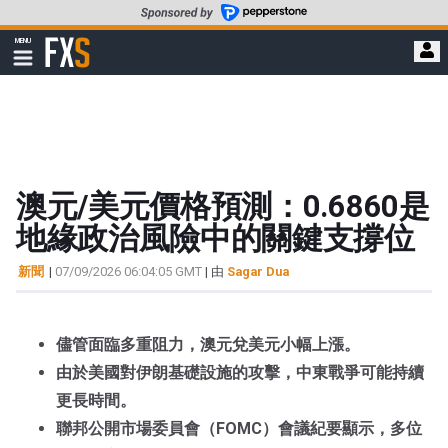
轉
至
FXStreet
MENU
主
顯
示
要
導
內
航
容
澳元/美元價格預測：0.6860是
地緣政治風險中的關鍵支撐位
新聞
|
07/09/2026 06:04:05 GMT
| 由
Sagar Dua
儘管面臨多重阻力，澳元兌美元小幅上漲。
由於美國對伊朗基礎設施的攻擊，中東戰爭可能持續
更長時間。
聯邦公開市場委員會（FOMC）會議紀要顯示，多位