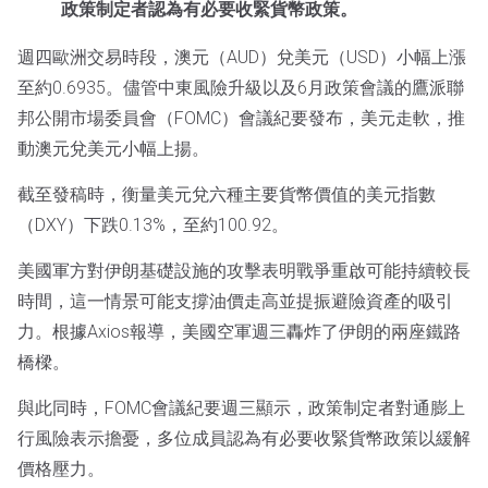
政策制定者認為有必要收緊貨幣政策。
週四歐洲交易時段，澳元（AUD）兌美元（USD）小幅上漲
至約0.6935。儘管中東風險升級以及6月政策會議的鷹派聯
邦公開市場委員會（FOMC）會議紀要發布，美元走軟，推
動澳元兌美元小幅上揚。
截至發稿時，衡量美元兌六種主要貨幣價值的美元指數
（DXY）下跌0.13%，至約100.92。
美國軍方對伊朗基礎設施的攻擊表明戰爭重啟可能持續較長
時間，這一情景可能支撐油價走高並提振避險資產的吸引
力。根據Axios報導，美國空軍週三轟炸了伊朗的兩座鐵路
橋樑。
與此同時，FOMC會議紀要週三顯示，政策制定者對通膨上
行風險表示擔憂，多位成員認為有必要收緊貨幣政策以緩解
價格壓力。