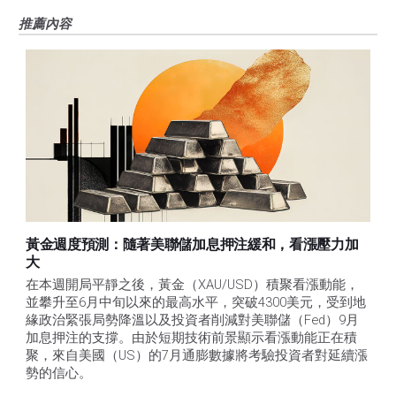
推薦內容
黃金週度預測：隨著美聯儲加息押注緩和，看漲壓力加
大
在本週開局平靜之後，黃金（XAU/USD）積聚看漲動能，
並攀升至6月中旬以來的最高水平，突破4300美元，受到地
緣政治緊張局勢降溫以及投資者削減對美聯儲（Fed）9月
加息押注的支撐。由於短期技術前景顯示看漲動能正在積
聚，來自美國（US）的7月通膨數據將考驗投資者對延續漲
勢的信心。 