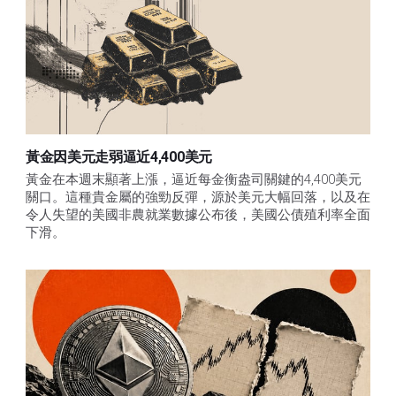
黃金因美元走弱逼近4,400美元
黃金在本週末顯著上漲，逼近每金衡盎司關鍵的4,400美元
關口。這種貴金屬的強勁反彈，源於美元大幅回落，以及在
令人失望的美國非農就業數據公布後，美國公債殖利率全面
下滑。