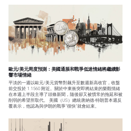
歐元/美元周度預測：美國通脹和戰爭低迷情緒將繼續影
響市場情緒
平淡的一週以歐元/美元貨幣對飆升至數週新高收官，收盤
前交投於 1.1560 附近。關於中東衝突即將結束的樂觀情緒
在本週上半段主導了頭條新聞，隨後卻又被慣常的拖延和被
削弱的希望所取代。 美國（US）總統唐納德-特朗普本週反
覆表示，他認為與伊朗的戰爭"很快"就會結束。