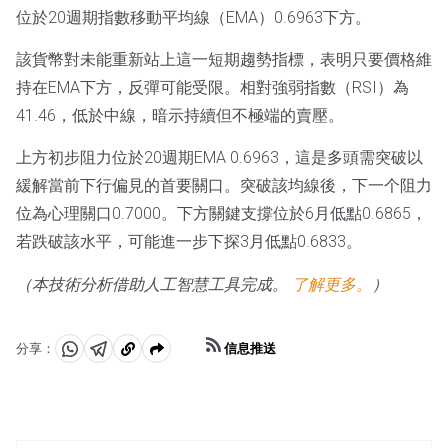
位於20週期指數移動平均線（EMA）0.6963下方。
該貨幣對未能重新站上這一短期趨勢指標，表明只要價格維
持在EMA下方，反彈可能受限。相對強弱指數（RSI）為
41.46，低於中線，暗示持續但不極端的賣壓。
上方初步阻力位於20週期EMA 0.6963，這是多頭需突破以
緩解當前下行偏見的首要關口。突破該均線後，下一个阻力
位為心理關口0.7000。下方關鍵支撐位於6月低點0.6865，
若跌破該水平，可能進一步下探3月低點0.6833。
（本技術分析借助人工智慧工具完成。
了解更多。
）
信息推送
分享：
分
分
複
享
享
製
至
至
到
WhatsApp
Telegram
剪