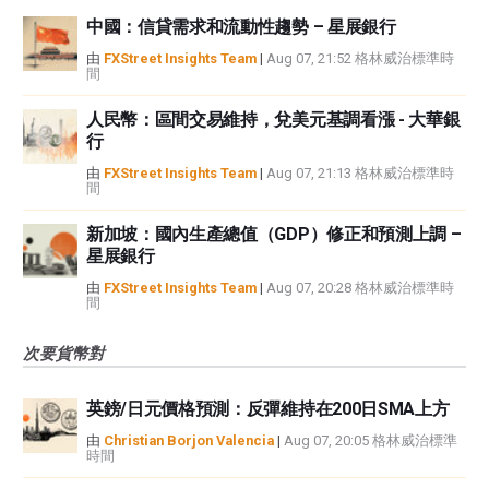
中國：信貸需求和流動性趨勢 – 星展銀行
由
FXStreet Insights Team
|
Aug 07, 21:52 格林威治標準時
間
人民幣：區間交易維持，兌美元基調看漲 - 大華銀
行
由
FXStreet Insights Team
|
Aug 07, 21:13 格林威治標準時
間
新加坡：國內生產總值（GDP）修正和預測上調 –
星展銀行
由
FXStreet Insights Team
|
Aug 07, 20:28 格林威治標準時
間
次要貨幣對
英鎊/日元價格預測：反彈維持在200日SMA上方
由
Christian Borjon Valencia
|
Aug 07, 20:05 格林威治標準
時間