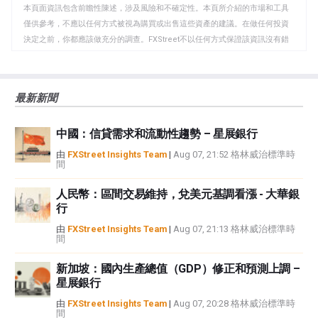
本頁面資訊包含前瞻性陳述，涉及風險和不確定性。本頁所介紹的市場和工具
貼
僅供參考，不應以任何方式被視為購買或出售這些資產的建議。在做任何投資
板
決定之前，你都應該做充分的調查。FXStreet不以任何方式保證該資訊沒有錯
誤、錯誤或重大錯報。它也不保證這些資料是及時的。在公開市場投資涉及很
大的風險，包括損失全部或部分投資，以及精神上的痛苦。所有與投資有關的
風險、損失和成本，包括本金的全部損失，均由您負責。本文僅代表作者個人
最新新聞
觀點，並不代表FXStreet或其廣告商的官方政策或立場。作者不對本頁連結的
資訊負責。
中國：信貸需求和流動性趨勢 – 星展銀行
如果文章正文中沒有明確提到，在撰寫本文時，作者在本文中提到的任何股票
中都沒有頭寸，也沒有與文中提到的任何公司有業務關係。除了FXStreet，作
由
FXStreet Insights Team
|
Aug 07, 21:52 格林威治標準時
間
者沒有收到撰寫這篇文章的報酬。
FXStreet和作者不提供個性化的建議。作者對該資訊的準確性、完整性或適用
人民幣：區間交易維持，兌美元基調看漲 - 大華銀
性不作任何陳述。FXStreet和作者將不承擔任何錯誤，遺漏或任何損失，傷害
行
或損害由此資訊及其顯示或使用引起的。錯誤和遺漏除外。本文作者和
FXStreet並非註冊投資顧問，本文內容無意提供任何投資建議。
由
FXStreet Insights Team
|
Aug 07, 21:13 格林威治標準時
間
新加坡：國內生產總值（GDP）修正和預測上調 –
星展銀行
由
FXStreet Insights Team
|
Aug 07, 20:28 格林威治標準時
間