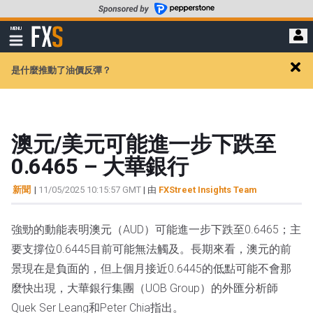
轉
至
FXStreet
MENU
主
顯
示
要
導
內
是什麼推動了油價反彈？
航
Clos
容
alert
澳元/美元可能進一步下跌至
0.6465 – 大華銀行
新聞
|
11/05/2025 10:15:57 GMT
| 由
FXStreet Insights Team
強勁的動能表明澳元（AUD）可能進一步下跌至0.6465；主
要支撐位0.6445目前可能無法觸及。長期來看，澳元的前
景現在是負面的，但上個月接近0.6445的低點可能不會那
麼快出現，大華銀行集團（UOB Group）的外匯分析師
Quek Ser Leang和Peter Chia指出。