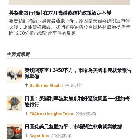
英格蘭銀行預計在六月會議後維持政策設定不變
報告預計將顯示消費者通脹下降，原因是美國與伊朗宣布停
火後，原油價格趨緩。我們的專家將於今日格林威治標準時
間12:00分析市場對此事件的反應
主要貨幣對
英鎊回落至1.3450下方，市場為美國非農就業報告
做準備
由
Guillermo Alcala
|
8分鐘以前
日圓：美國利率波動加劇利好避險資產——紐約梅
隆銀行
由
FXStreet Insights Team
|
22分鐘以前
日圓兌美元整體持平，市場關注非農就業數據
由
Sagar Dua
|
29分鐘以前