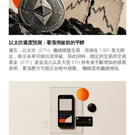
以太坊週度預測：看漲突破前的平靜
週五，以太坊（ETH）繼續橫盤交易，徘徊在 1,901 美元附
近，暗示未來可能出現突破。與此同時，穩定的交易所交易
基金（ETF）資金流入以及大型 ETH 持有者不斷增加的積累
表明，看漲壓力可能正在暗中積聚。 機構需求繼續增強。