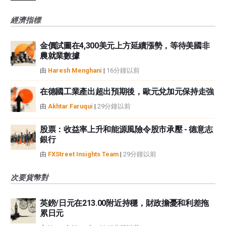
經濟指標
金價試圖在4,300美元上方延續漲勢，等待美國非
農就業數據
由
Haresh Menghani
|
16分鐘以前
在德國工業產出超出預期後，歐元兌加元保持走強
由
Akhtar Faruqui
|
29分鐘以前
股票：收益率上升和能源風險令股市承壓 - 德意志
銀行
由
FXStreet Insights Team
|
29分鐘以前
次要貨幣對
英鎊/日元在213.00附近持穩，財政擔憂和利差拖
累日元