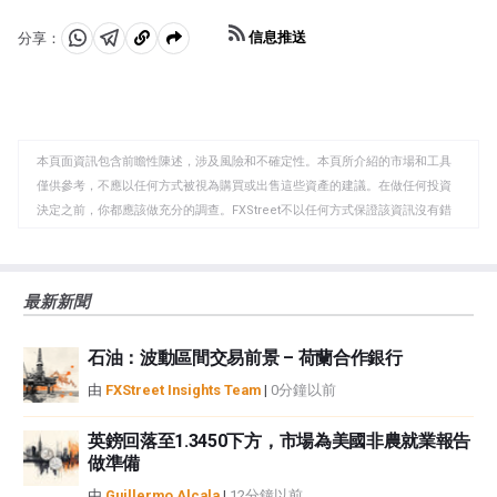
信息推送
分享：
分
分
複
享
享
製
至
至
到
WhatsApp
Telegram
剪
本頁面資訊包含前瞻性陳述，涉及風險和不確定性。本頁所介紹的市場和工具
貼
僅供參考，不應以任何方式被視為購買或出售這些資產的建議。在做任何投資
板
決定之前，你都應該做充分的調查。FXStreet不以任何方式保證該資訊沒有錯
誤、錯誤或重大錯報。它也不保證這些資料是及時的。在公開市場投資涉及很
大的風險，包括損失全部或部分投資，以及精神上的痛苦。所有與投資有關的
風險、損失和成本，包括本金的全部損失，均由您負責。本文僅代表作者個人
最新新聞
觀點，並不代表FXStreet或其廣告商的官方政策或立場。作者不對本頁連結的
資訊負責。
石油：波動區間交易前景 – 荷蘭合作銀行
如果文章正文中沒有明確提到，在撰寫本文時，作者在本文中提到的任何股票
中都沒有頭寸，也沒有與文中提到的任何公司有業務關係。除了FXStreet，作
由
FXStreet Insights Team
|
0分鐘以前
者沒有收到撰寫這篇文章的報酬。
FXStreet和作者不提供個性化的建議。作者對該資訊的準確性、完整性或適用
英鎊回落至1.3450下方，市場為美國非農就業報告
性不作任何陳述。FXStreet和作者將不承擔任何錯誤，遺漏或任何損失，傷害
做準備
或損害由此資訊及其顯示或使用引起的。錯誤和遺漏除外。本文作者和
由
Guillermo Alcala
|
12分鐘以前