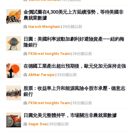
FXStreet並非註冊投資顧問，本文內容無意提供任何投資建議。
金價試圖在4,300美元上方延續漲勢，等待美國非
農就業數據
由
Haresh Menghani
|
20分鐘以前
日圓：美國利率波動加劇利好避險資產——紐約梅
隆銀行
由
FXStreet Insights Team
|
26分鐘以前
在德國工業產出超出預期後，歐元兌加元保持走強
由
Akhtar Faruqui
|
33分鐘以前
股票：收益率上升和能源風險令股市承壓 - 德意志
銀行
由
FXStreet Insights Team
|
33分鐘以前
日圓兌美元整體持平，市場關注非農就業數據
由
Sagar Dua
|
33分鐘以前