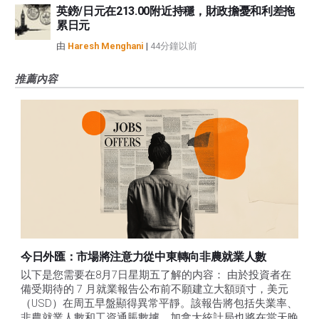
英鎊/日元在213.00附近持穩，財政擔憂和利差拖
累日元
由
Haresh Menghani
|
44分鐘以前
推薦內容
今日外匯：市場將注意力從中東轉向非農就業人數
以下是您需要在8月7日星期五了解的内容： 由於投資者在
備受期待的 7 月就業報告公布前不願建立大額頭寸，美元
（USD）在周五早盤顯得異常平靜。該報告將包括失業率、
非農就業人數和工資通脹數據。加拿大統計局也將在當天晚