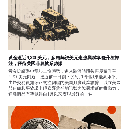
黃金逼近4,300美元，多頭無視美元走強與聯準會升息押
注，靜待美國非農就業數據
黃金延續盤中穩步上漲態勢，進入歐洲時段後再度躍升至
4,300美元附近，接近前一日創下的6月18日以來最高水平。
由於交易員如今正關注關鍵的美國月度就業數據，以在美國
與伊朗和平協議出現喜憂參半的訊號之際尋求新的推動力，
這種商品有望錄得自1月以來表現最好的一週