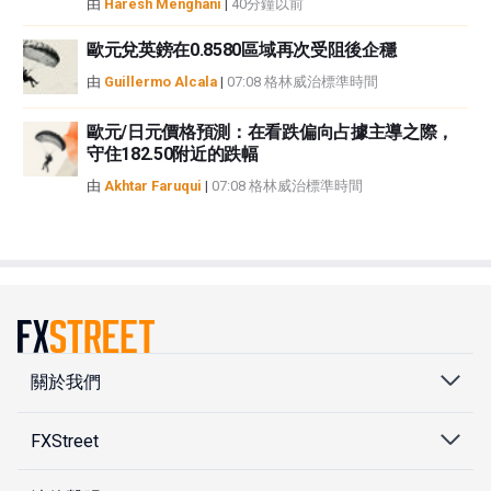
由
Haresh Menghani
|
40分鐘以前
歐元兌英鎊在0.8580區域再次受阻後企穩
由
Guillermo Alcala
|
07:08 格林威治標準時間
歐元/日元價格預測：在看跌偏向占據主導之際，
守住182.50附近的跌幅
由
Akhtar Faruqui
|
07:08 格林威治標準時間
關於我們
FXStreet