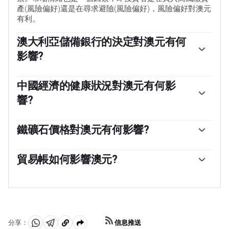
產(風險偏好)還是在尋求避險(風險偏好)，風險偏好對澳元
有利。
澳大利亞儲備銀行的決定對澳元有何
影響?
澳大利亞儲備銀行(RBA)通過設定澳大利亞各銀行相互拆借
的利率水平來影響澳元(AUD)。這影響了整個經濟的利率
中國經濟的健康狀況對澳元有何影
水平。澳大利亞央行的主要目標是通過上調或下調利率來
響?
維持2-3%的穩定通脹率。與其他主要央行相比，相對較高
的利率支持澳元，而相對較低的利率則支持澳元。澳大利
中國是澳大利亞最大的貿易夥伴，因此中國經濟的健康狀
亞央行還可以使用量化寬松和緊縮政策來影響信貸狀況，
況對澳元(AUD)的價值有重大影響。當中國經濟表現良好
鐵礦石價格對澳元有何影響?
前者對澳元不利，後者對澳元有利。
時，它會從澳大利亞購買更多的原材料、商品和服務，從
鐵礦石是澳大利亞最大的出口產品，根據2021年的數據，
而提振對澳元的需求，推高澳元的價值。當中國經濟增長
每年的出口額為1180億美元，中國是其主要出口目的地。
貿易帳如何影響澳元?
速度不如預期時，情況正好相反。因此，中國經濟增長數
因此，鐵礦石價格可以成為澳元的驅動因素。一般來說，
據的正面或負面驚喜通常會對澳元及其貨幣對產生直接影
貿易帳，即一個國家出口收入與進口收入之間的差額，是
如果鐵礦石價格上漲，澳元也會上漲，因為對澳元的總需
響。
影響澳元價值的另一個因素。如果澳大利亞生產受歡迎的
求會增加。如果鐵礦石價格下跌，情況則正好相反。較高
出口產品，那麽它的貨幣將純粹從尋求購買其出口產品的
的鐵礦石價格也往往導致澳大利亞更有可能出現貿易順
外國買家創造的剩余需求中獲得價值，而不是購買進口產
差，這對澳元也是有利的。
品的支出。因此，凈貿易余額為正會增強澳元，如果貿易
信息推送
分享：
余額為負則會產生相反的效果。
分
分
複