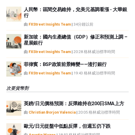
人民幣：區間交易維持，兌美元基調看漲 - 大華銀
行
由
FXStreet Insights Team
|
34分鐘以前
新加坡：國內生產總值（GDP）修正和預測上調 –
星展銀行
由
FXStreet Insights Team
|
20:28 格林威治標準時間
菲律賓：BSP政策前景轉變——渣打銀行
由
FXStreet Insights Team
|
19:43 格林威治標準時間
次要貨幣對
英鎊/日元價格預測：反彈維持在200日SMA上方
由
Christian Borjon Valencia
|
20:05 格林威治標準時間
歐元/日元從盤中低點反彈，但週五仍下跌
由
Agustin Wazne
|
18:50 格林威治標準時間