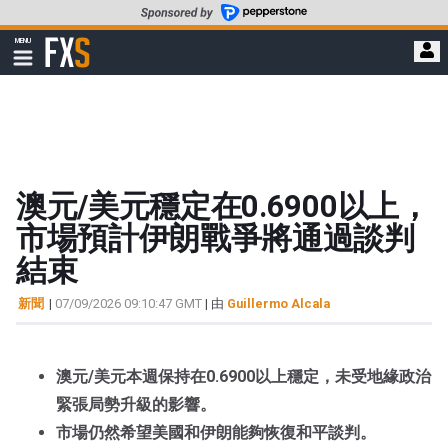
轉
至
FXStreet
MENU
主
顯
示
要
導
內
航
容
澳元/美元穩定在0.6900以上，
市場預計伊朗戰爭將通過談判
結束
新聞
|
07/09/2026 09:10:47 GMT
| 由
Guillermo Alcala
澳元/美元本週保持在0.6900以上穩定，未受地緣政治
緊張局勢升級的影響。
市場仍然希望美國和伊朗能夠恢復和平談判。