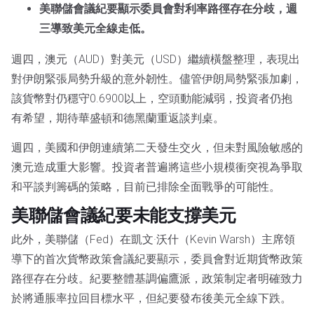
美聯儲會議紀要顯示委員會對利率路徑存在分歧，週
三導致美元全線走低。
週四，澳元（AUD）對美元（USD）繼續橫盤整理，表現出
對伊朗緊張局勢升級的意外韌性。儘管伊朗局勢緊張加劇，
該貨幣對仍穩守0.6900以上，空頭動能減弱，投資者仍抱
有希望，期待華盛頓和德黑蘭重返談判桌。
週四，美國和伊朗連續第二天發生交火，但未對風險敏感的
澳元造成重大影響。投資者普遍將這些小規模衝突視為爭取
和平談判籌碼的策略，目前已排除全面戰爭的可能性。
美聯儲會議紀要未能支撐美元
此外，美聯儲（Fed）在凱文·沃什（Kevin Warsh）主席領
導下的首次貨幣政策會議紀要顯示，委員會對近期貨幣政策
路徑存在分歧。紀要整體基調偏鷹派，政策制定者明確致力
於將通脹率拉回目標水平，但紀要發布後美元全線下跌。