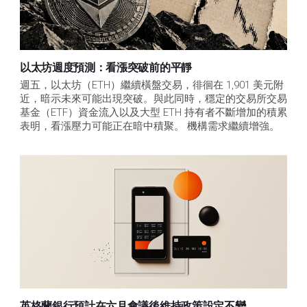
以太坊週度預測：看漲突破前的平靜
週五，以太坊（ETH）繼續橫盤交易，徘徊在 1,901 美元附
近，暗示未來可能出現突破。與此同時，穩定的交易所交易
基金（ETF）資金流入以及大型 ETH 持有者不斷增加的積累
表明，看漲壓力可能正在暗中積聚。 機構需求繼續增強。
英格蘭銀行預計在六月會議後維持政策設定不變