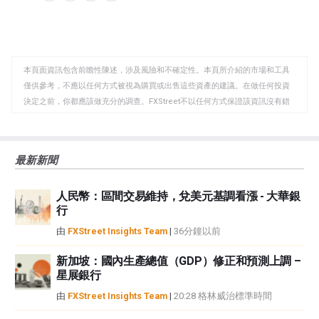
享
享
製
至
至
到
WhatsApp
Telegram
剪
本頁面資訊包含前瞻性陳述，涉及風險和不確定性。本頁所介紹的市場和工具
貼
僅供參考，不應以任何方式被視為購買或出售這些資產的建議。在做任何投資
板
決定之前，你都應該做充分的調查。FXStreet不以任何方式保證該資訊沒有錯
誤、錯誤或重大錯報。它也不保證這些資料是及時的。在公開市場投資涉及很
大的風險，包括損失全部或部分投資，以及精神上的痛苦。所有與投資有關的
風險、損失和成本，包括本金的全部損失，均由您負責。本文僅代表作者個人
最新新聞
觀點，並不代表FXStreet或其廣告商的官方政策或立場。作者不對本頁連結的
資訊負責。
人民幣：區間交易維持，兌美元基調看漲 - 大華銀
如果文章正文中沒有明確提到，在撰寫本文時，作者在本文中提到的任何股票
行
中都沒有頭寸，也沒有與文中提到的任何公司有業務關係。除了FXStreet，作
者沒有收到撰寫這篇文章的報酬。
由
FXStreet Insights Team
|
36分鐘以前
FXStreet和作者不提供個性化的建議。作者對該資訊的準確性、完整性或適用
性不作任何陳述。FXStreet和作者將不承擔任何錯誤，遺漏或任何損失，傷害
新加坡：國內生產總值（GDP）修正和預測上調 –
星展銀行
或損害由此資訊及其顯示或使用引起的。錯誤和遺漏除外。本文作者和
FXStreet並非註冊投資顧問，本文內容無意提供任何投資建議。
由
FXStreet Insights Team
|
20:28 格林威治標準時間