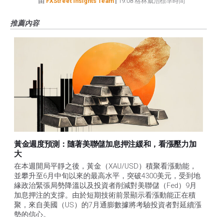
由
FXStreet Insights Team
|
19:08 格林威治標準時間
推薦內容
黃金週度預測：隨著美聯儲加息押注緩和，看漲壓力加
大
在本週開局平靜之後，黃金（XAU/USD）積聚看漲動能，
並攀升至6月中旬以來的最高水平，突破4300美元，受到地
緣政治緊張局勢降溫以及投資者削減對美聯儲（Fed）9月
加息押注的支撐。由於短期技術前景顯示看漲動能正在積
聚，來自美國（US）的7月通膨數據將考驗投資者對延續漲
勢的信心。 