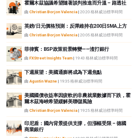
霍爾木茲協議希望隨著談判推進而升溫 – 路透社
由
Christian Borjon Valencia
|
20:20 格林威治標準時間
英鎊/日元價格預測：反彈維持在200日SMA上方
由
Christian Borjon Valencia
|
20:05 格林威治標準時間
菲律賓：BSP政策前景轉變——渣打銀行
由
FXStreet Insights Team
|
19:43 格林威治標準時間
下週展望：美國通膨將成為下週焦點
由
Agustin Wazne
|
19:35 格林威治標準時間
美國國債收益率因疲軟的非農就業數據而下跌，霍
爾木茲海峽希望緩解美聯儲風險
由
Christian Borjon Valencia
|
19:25 格林威治標準時間
印尼盾：國內背景提供支撐，但漲幅受限 – 德國
商業銀行