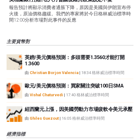
報告預計將顯示消費者通脹下降，原因是美國與伊朗宣布停
火後，原油價格趨緩。我們的專家將於今日格林威治標準時
間12:00分析市場對此事件的反應
主要貨幣對
英鎊/美元價格預測：多頭需要1.3560才能打開
1.3600
由
Christian Borjon Valencia
|
18:34 格林威治標準時間
歐元/美元價格預測：買家關注突破100日SMA
由
Vishal Chaturvedi
|
17:40 格林威治標準時間
紐西蘭元上漲，因美國勞動力市場疲軟令美元承壓
由
Ghiles Guezout
|
16:05 格林威治標準時間
經濟指標