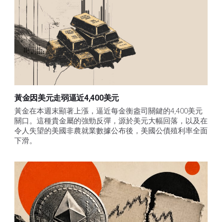
黃金因美元走弱逼近4,400美元
黃金在本週末顯著上漲，逼近每金衡盎司關鍵的4,400美元
關口。這種貴金屬的強勁反彈，源於美元大幅回落，以及在
令人失望的美國非農就業數據公布後，美國公債殖利率全面
下滑。