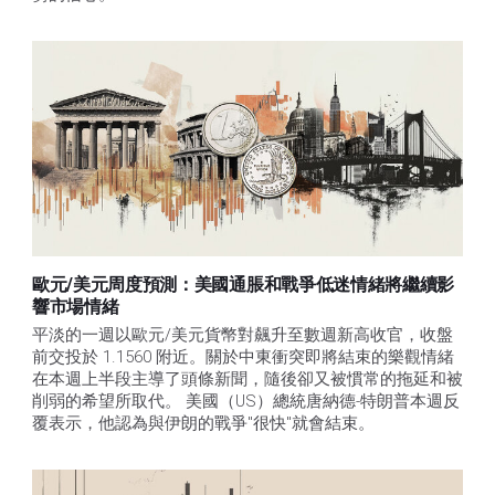
歐元/美元周度預測：美國通脹和戰爭低迷情緒將繼續影
響市場情緒
平淡的一週以歐元/美元貨幣對飆升至數週新高收官，收盤
前交投於 1.1560 附近。關於中東衝突即將結束的樂觀情緒
在本週上半段主導了頭條新聞，隨後卻又被慣常的拖延和被
削弱的希望所取代。 美國（US）總統唐納德-特朗普本週反
覆表示，他認為與伊朗的戰爭"很快"就會結束。