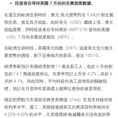
投資者在等待美國 7 月份的非農就業數據。
在週五的歐洲交易時段，澳元/美元貨幣對在 0.6420 附近脆
弱交易，接近其月低點。由於美元（USD）繼續上漲，澳元
面臨賣壓，同時投資者在等待將於 GMT12:30 發布的美國
（US）7 月份非農就業報告（NFP）。
在歐洲交易時段，美國美元指數（DXY）追蹤美元兌六種主
要貨幣的價值，創下近兩個月的新高，接近 100.10。
經濟學家預計美國經濟新增 11 萬名新工人，低於 6 月份創
造的 14.7 萬個就業崗位。失業率預計上升至 4.2%，高於 6
月的 4.1%。與此同時，平均時薪作為工資增長的關鍵指
標，預計在月度和年度基礎上都將以更快的速度增長。
穩定的勞動力市場狀況將使美聯儲（Fed）官員支持維持當
前利率水平。週三，美聯儲連續第五次將借貸利率維持在
4.25%-4.50% 的水平，主席傑羅姆·鮑威爾表示沒有急於降