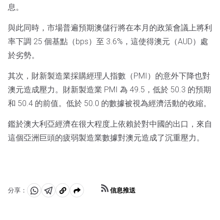
息。
與此同時，市場普遍預期澳儲行將在本月的政策會議上將利
率下調 25 個基點（bps）至 3.6%，這使得澳元（AUD）處
於劣勢。
其次，財新製造業採購經理人指數（PMI）的意外下降也對
澳元造成壓力。財新製造業 PMI 為 49.5，低於 50.3 的預期
和 50.4 的前值。低於 50.0 的數據被視為經濟活動的收縮。
鑑於澳大利亞經濟在很大程度上依賴於對中國的出口，來自
這個亞洲巨頭的疲弱製造業數據對澳元造成了沉重壓力。
信息推送
分享：
分
分
複
享
享
製