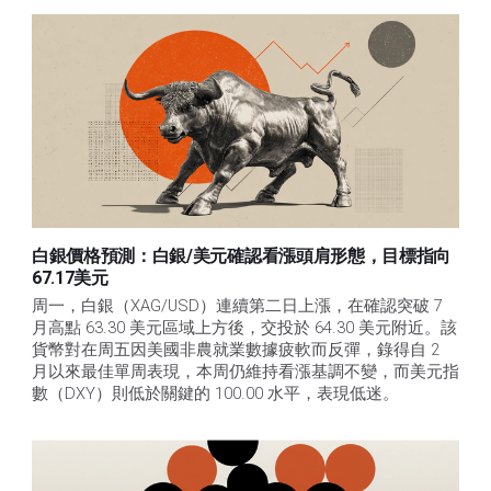
白銀價格預測：白銀/美元確認看漲頭肩形態，目標指向
67.17美元
周一，白銀（XAG/USD）連續第二日上漲，在確認突破 7 
月高點 63.30 美元區域上方後，交投於 64.30 美元附近。該
貨幣對在周五因美國非農就業數據疲軟而反彈，錄得自 2 
月以來最佳單周表現，本周仍維持看漲基調不變，而美元指
數（DXY）則低於關鍵的 100.00 水平，表現低迷。