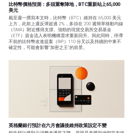
比特幣價格預測：多頭重奪陣地，BTC重新站上65,000
美元
截至週一撰寫本文時，比特幣（BTC）維持在 65,000 美元
上方，此前上週反彈超過 2%，多頭在 200 週簡單移動均線
（SMA）附近獲得支撐。強勁的現貨交易所交易基金
（ETF）資金流入表明機構需求重新回升。與此同時，停滯
不前的比特幣改進提案（BIP）110 分叉以及持續的中東不
確定性，可能會影響"加密之王"的前景。 
英格蘭銀行預計在六月會議後維持政策設定不變