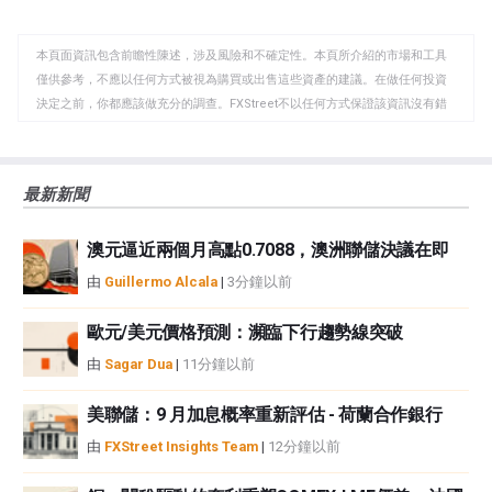
至
至
到
WhatsApp
Telegram
剪
本頁面資訊包含前瞻性陳述，涉及風險和不確定性。本頁所介紹的市場和工具
貼
僅供參考，不應以任何方式被視為購買或出售這些資產的建議。在做任何投資
板
決定之前，你都應該做充分的調查。FXStreet不以任何方式保證該資訊沒有錯
誤、錯誤或重大錯報。它也不保證這些資料是及時的。在公開市場投資涉及很
大的風險，包括損失全部或部分投資，以及精神上的痛苦。所有與投資有關的
風險、損失和成本，包括本金的全部損失，均由您負責。本文僅代表作者個人
最新新聞
觀點，並不代表FXStreet或其廣告商的官方政策或立場。作者不對本頁連結的
資訊負責。
澳元逼近兩個月高點0.7088，澳洲聯儲決議在即
如果文章正文中沒有明確提到，在撰寫本文時，作者在本文中提到的任何股票
中都沒有頭寸，也沒有與文中提到的任何公司有業務關係。除了FXStreet，作
由
Guillermo Alcala
|
3分鐘以前
者沒有收到撰寫這篇文章的報酬。
FXStreet和作者不提供個性化的建議。作者對該資訊的準確性、完整性或適用
歐元/美元價格預測：瀕臨下行趨勢線突破
性不作任何陳述。FXStreet和作者將不承擔任何錯誤，遺漏或任何損失，傷害
由
Sagar Dua
|
11分鐘以前
或損害由此資訊及其顯示或使用引起的。錯誤和遺漏除外。本文作者和
FXStreet並非註冊投資顧問，本文內容無意提供任何投資建議。
美聯儲：9 月加息概率重新評估 - 荷蘭合作銀行
由
FXStreet Insights Team
|
12分鐘以前