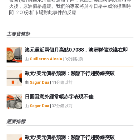
報告預計將顯示消費者通脹下降，原因是美國與伊朗宣布停
火後，原油價格趨緩。我們的專家將於今日格林威治標準時
間12:00分析市場對此事件的反應
主要貨幣對
澳元逼近兩個月高點0.7088，澳洲聯儲決議在即
由
Guillermo Alcala
|
3分鐘以前
歐元/美元價格預測：瀕臨下行趨勢線突破
由
Sagar Dua
|
11分鐘以前
日圓因意外經常帳赤字表現不佳
由
Sagar Dua
|
32分鐘以前
經濟指標
歐元/美元價格預測：瀕臨下行趨勢線突破