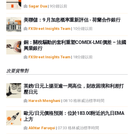
由
Sagar Dua
|
9分鐘以前
美聯儲：9 月加息概率重新評估 - 荷蘭合作銀行
由
FXStreet Insights Team
|
10分鐘以前
銅：關稅驅動的套利重塑COMEX-LME價差 – 法國
興業銀行
由
FXStreet Insights Team
|
18分鐘以前
次要貨幣對
英鎊/日元上揚至逾一周高位，財政困境和利差打
壓日元
由
Haresh Menghani
|
08:10 格林威治標準時間
歐元/日元價格預測：位於183.00附近的九日EMA
上方
由
Akhtar Faruqui
|
07:33 格林威治標準時間