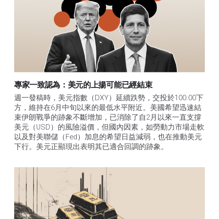
專家一致認為：美元的上揚可能已經結束
週一發稿時，美元指數（DXY）延續跌勢，交投於100.00下
方，維持在6月中旬以來的最低水平附近。美國希望迅速結
束伊朗戰爭的跡象不斷增加，已消除了自2月以來一直支撐
美元（USD）的風險溢價，但國內因素，如勞動力市場走軟
以及對美聯儲（Fed）加息的希望日益減弱，也在推動美元
下行。美元正顯現出表明其已適合回調的跡象。 