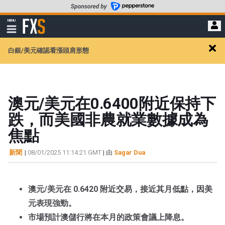
轉
至
FXStreet
MENU
主
顯
示
要
導
內
白銀/美元確認看漲頭肩形態
航
Clos
容
alert
澳元/美元在0.6400附近保持下
跌，而美國非農就業數據成為
焦點
新聞
|
08/01/2025 11:14:21 GMT
| 由
Sagar Dua
澳元/美元在 0.6420 附近交易，接近其月低點，因美
元表現強勁。
市場預計澳儲行將在本月的政策會議上降息。