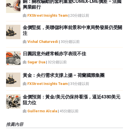
銅：關稅驅動的套利重塑COMEX-LME價差 – 法國
興業銀行
由
FXStreet Insights Team
|
20分鐘以前
金價堅挺，美聯儲利率前景和中東局勢發展仍受關
注
由
Vishal Chaturvedi
|
30分鐘以前
日圓因意外經常帳赤字表現不佳
由
Sagar Dua
|
32分鐘以前
黃金：央行需求支撐上揚 – 荷蘭國際集團
由
FXStreet Insights Team
|
35分鐘以前
金價預測：黃金/美元仍保持看漲，逼近4380美元
阻力位
由
Guillermo Alcala
|
45分鐘以前
推薦內容