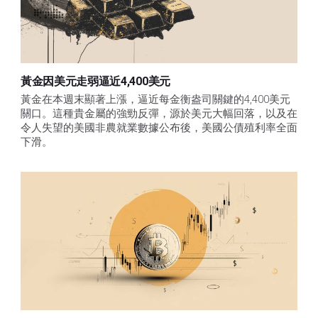
黃金因美元走弱逼近4,400美元
黃金在本週末顯著上漲，逼近每金衡盎司關鍵的4,400美元
關口。這種貴金屬的強勁反彈，源於美元大幅回落，以及在
令人失望的美國非農就業數據公布後，美國公債殖利率全面
下滑。