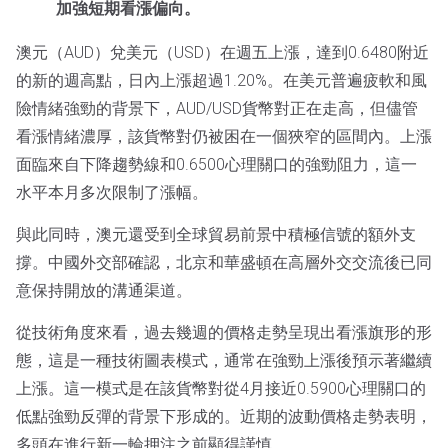
加強短期看漲偏向。
澳元（AUD）兌美元（USD）在週五上漲，達到0.6480附近
的新的週高點，日內上漲超過1.20%。在美元普遍疲軟和風
險情緒強勁的背景下，AUD/USD貨幣對正在走高，但儘管
看漲情緒濃厚，該貨幣對仍被困在一個狹窄的區間內。上漲
面臨來自下降趨勢線和0.6500心理關口的強勁阻力，這一
水平本月多次限制了漲幅。
與此同時，澳元還受到全球貿易前景中積極信號的額外支
撐。中國外交部確認，北京和華盛頓在高層外交交流後已同
意保持開放的溝通渠道。
從技術角度來看，過去幾週的價格走勢呈現出看漲旗形的形
態，這是一種技術圖表模式，通常在強勁上漲後預示著繼續
上漲。這一模式是在該貨幣對從4月接近0.5900心理關口的
低點強勁反彈的背景下形成的。近期的波動價格走勢表明，
多頭在進行新一輪押注之前顯得謹慎。