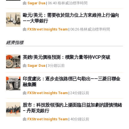
由
Sagar Dua
|
06:40 格林威治標準時間
歐元/美元：需要收於阻力位上方來維持上行偏向
——大華銀行
由
FXStreet Insights Team
|
06:26 格林威治標準時間
經濟指標
英鎊/美元價格預測：積聚力量等待VCP突破
由
Sagar Dua
|
3分鐘以前
印度盧比：逐步走強路徑已勾勒出——三菱日聯金
融集團
由
FXStreet Insights Team
|
24分鐘以前
股市：科技股領漲的上揚面臨日益加劇的謹慎情緒
– 丹斯克銀行
由
FXStreet Insights Team
|
40分鐘以前