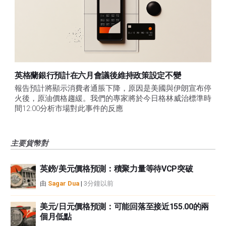
英格蘭銀行預計在六月會議後維持政策設定不變
報告預計將顯示消費者通脹下降，原因是美國與伊朗宣布停
火後，原油價格趨緩。我們的專家將於今日格林威治標準時
間12:00分析市場對此事件的反應
主要貨幣對
英鎊/美元價格預測：積聚力量等待VCP突破
由
Sagar Dua
|
3分鐘以前
美元/日元價格預測：可能回落至接近155.00的兩
個月低點