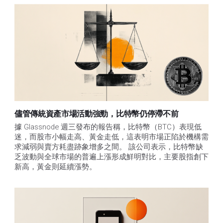
儘管傳統資產市場活動強勁，比特幣仍停滯不前
據 Glassnode 週三發布的報告稱，比特幣（BTC）表現低
迷，而股市小幅走高、黃金走低，這表明市場正陷於機構需
求減弱與賣方耗盡跡象增多之間。 該公司表示，比特幣缺
乏波動與全球市場的普遍上漲形成鮮明對比，主要股指創下
新高，黃金則延續漲勢。