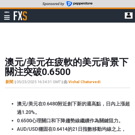
轉
至
FXStreet
MENU
主
顯
示
要
導
內
航
容
澳元/美元在疲軟的美元背景下
關注突破0.6500
新聞
|
05/23/2025 16:34:31 GMT
| 由
Vishal Chaturvedi
澳元/美元在0.6480附近創下新的週高點，日內上漲超
過1.20%。
0.6500心理關口和下降趨勢線繼續作為關鍵阻力。
AUD/USD穩固在0.6414的21日指數移動均線之上，