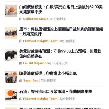
白銀價格預測：白銀/美元在兩日上揚後於62.00美
元處猶豫不決
由
Guillermo Alcala
|
31分鐘以前
股市：科技股領漲的上揚面臨日益加劇的謹慎情緒
– 丹斯克銀行
由
FXStreet Insights Team
|
38分鐘以前
美元指數價格預測：守住99.50上方漲幅，但看跌
偏向仍然存在
由
Lallalit Srijandorn
|
39分鐘以前
隨著油價反彈，印度盧比小幅走低
由
Sagar Dua
|
43分鐘以前
石油：餾分油出口收緊市場 – 荷蘭國際集團
由
FXStreet Insights Team
|
52分鐘以前