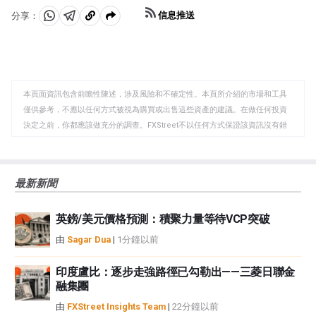
信息推送
分享：
分
分
複
享
享
製
至
至
到
WhatsApp
Telegram
剪
本頁面資訊包含前瞻性陳述，涉及風險和不確定性。本頁所介紹的市場和工具
貼
僅供參考，不應以任何方式被視為購買或出售這些資產的建議。在做任何投資
板
決定之前，你都應該做充分的調查。FXStreet不以任何方式保證該資訊沒有錯
誤、錯誤或重大錯報。它也不保證這些資料是及時的。在公開市場投資涉及很
大的風險，包括損失全部或部分投資，以及精神上的痛苦。所有與投資有關的
風險、損失和成本，包括本金的全部損失，均由您負責。本文僅代表作者個人
最新新聞
觀點，並不代表FXStreet或其廣告商的官方政策或立場。作者不對本頁連結的
資訊負責。
英鎊/美元價格預測：積聚力量等待VCP突破
如果文章正文中沒有明確提到，在撰寫本文時，作者在本文中提到的任何股票
中都沒有頭寸，也沒有與文中提到的任何公司有業務關係。除了FXStreet，作
由
Sagar Dua
|
1分鐘以前
者沒有收到撰寫這篇文章的報酬。
FXStreet和作者不提供個性化的建議。作者對該資訊的準確性、完整性或適用
印度盧比：逐步走強路徑已勾勒出——三菱日聯金
性不作任何陳述。FXStreet和作者將不承擔任何錯誤，遺漏或任何損失，傷害
融集團
或損害由此資訊及其顯示或使用引起的。錯誤和遺漏除外。本文作者和
由
FXStreet Insights Team
|
22分鐘以前
FXStreet並非註冊投資顧問，本文內容無意提供任何投資建議。