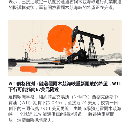
表示，已接近敲定一項關於通過霍爾木茲海峽進行商業航運
的擬議框架後，重新開放霍爾木茲海峽的希望正在升溫。
WTI價格預測：隨著霍爾木茲海峽重新開放的希望，WTI
下行可能指向67美元附近
週四歐洲早盤，紐約商品交易所（NYMEX）西德克薩斯中
質油（WTI）期貨下跌 0.45%，至接近 74 美元，較前一日
創下的三週低點 73.51 美元更近。由於市場預期霍爾木茲海
峽——全球近 20% 能源供應的關鍵通道——將很快重新開
放，油價面臨拋售壓力。 