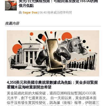
美元/日元價格預測：可能回落至接近155.00的兩
個月低點
由
Sagar Dua
|
06:40 格林威治標準時間
推薦內容
4,350美元和美國非農就業數據成為焦點：黃金多頭緊握
霍爾木茲海峽重新開放希望
黃金延續此前的大幅突破，週四亞洲時段短暫測試4300美
元水平，創下七週來首次。 自一天前以來，黃金的基本面
似乎沒有發生實質性變化，因為據《衛報》報導，伊朗週三