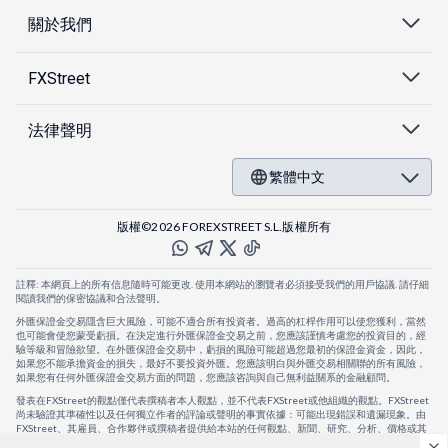
關於我們
FXStreet
法律聲明
繁體中文
版權©2026 FOREXSTREET S.L.版權所有
註釋: 本網頁上的所有信息隨時可能更改. 使用本網站的瀏覽者必須接受我們的用戶協議. 請仔細
閱讀我們的保密協議和合法聲明。
外匯保證金交易隱含巨大風險，可能不適合所有投資者。過高的杠桿作用可以使您獲利，當然
也可能會使您蒙受虧損。在決定進行外匯保證金交易之前，您應該謹慎考慮您的投資目的，經
驗等級和冒險欲望。在外匯保證金交易中，虧損的風險可能超過您最初的保證金資金，因此，
如果您不能承擔資金的損失，最好不要投資外匯。您應該明白與外匯交易相關聯的所有風險，
如果您有任何外匯保證金交易方面的問題，您應該咨詢與自己無利益關系的金融顧問。
發表在FXStreet的觀點僅代表撰稿者本人觀點，並不代表FXStreet或他組織的觀點。FXStreet
尚未驗證其準確性以及任何獨立作者的評論或聲明的事實依據：可能出現錯誤和遺漏現象。由
FXStreet、其雇員、合作夥伴或撰稿者提供給本站的任何觀點、新聞、研究、分析、價格或其
他信息，僅作為壹般的市場評論，並不構成投資建議。FXStreet將不會承擔任何損失或損害的