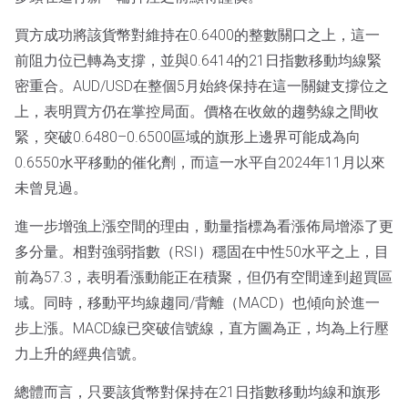
買方成功將該貨幣對維持在0.6400的整數關口之上，這一
前阻力位已轉為支撐，並與0.6414的21日指數移動均線緊
密重合。AUD/USD在整個5月始終保持在這一關鍵支撐位之
上，表明買方仍在掌控局面。價格在收斂的趨勢線之間收
緊，突破0.6480–0.6500區域的旗形上邊界可能成為向
0.6550水平移動的催化劑，而這一水平自2024年11月以來
未曾見過。
進一步增強上漲空間的理由，動量指標為看漲佈局增添了更
多分量。相對強弱指數（RSI）穩固在中性50水平之上，目
前為57.3，表明看漲動能正在積聚，但仍有空間達到超買區
域。同時，移動平均線趨同/背離（MACD）也傾向於進一
步上漲。MACD線已突破信號線，直方圖為正，均為上行壓
力上升的經典信號。
總體而言，只要該貨幣對保持在21日指數移動均線和旗形