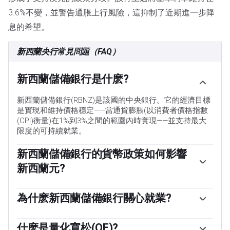
3.6%不變，並警告通脹上行風險，這抑制了近期進一步降
息的希望。
新西蘭央行常見問題（FAQ）
新西蘭儲備銀行是什麽?
新西蘭儲備銀行(RBNZ)是該國的中央銀行。它的經濟目標
是實現和維持價格穩定——當通貨膨脹(以消費者價格指數
(CPI)衡量)在1%到3%之間的範圍內時實現——並支持最大
限度的可持續就業。
新西蘭儲備銀行的貨幣政策如何影響
新西蘭元?
新西蘭儲備銀行(RBNZ)貨幣政策委員會(MPC)根據其目標
決定適當的官方現金利率(OCR)水平。當通脹高於目標
為什麽新西蘭儲備銀行關心就業?
時，央行將試圖通過提高關鍵的OCR來抑製通脹，提高家
就業對新西蘭儲備銀行(RBNZ)來說很重要，因為緊張的勞
庭和企業的貸款成本，從而為經濟降溫。較高的利率對新
動力市場可能會加劇通貨膨脹。新西蘭央行的「最大可持
什麽是量化寬松(QE)?
西蘭元(NZD)來說通常是有利的，因為它們會導致更高的