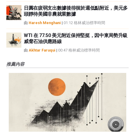
日圓在疲弱支出數據後徘徊於週低點附近，美元多
頭靜待美國非農就業數據
由
Haresh Menghani
|
01:12 格林威治標準時間
WTI 在 77.50 美元附近保持堅挺，因中東局勢升級
威脅石油供應路線
由
Akhtar Faruqui
|
00:47 格林威治標準時間
推薦內容