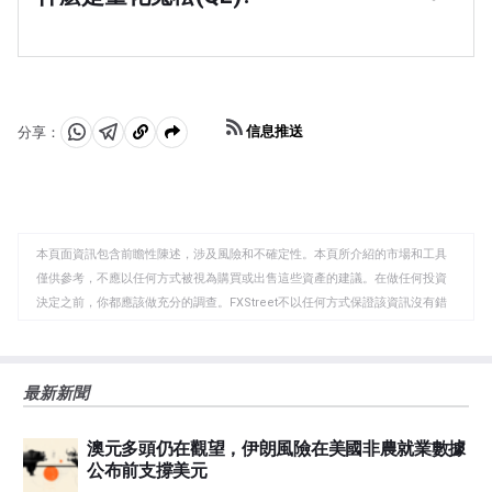
續就業」目標被定義為勞動力資源的最高利用率，可以隨
收益率，使新西蘭對投資者更具吸引力。相反，低利率往
在極端情況下，新西蘭儲備銀行(RBNZ)可以製定一種稱為
著時間的推移而持續，而不會導致通貨膨脹加速。「當就
往會削弱紐元。
量化寬松的貨幣政策工具。量化寬松是指新西蘭央行印製
業處於最大可持續水平時，將會出現低而穩定的通脹。然
本國貨幣，然後用這些貨幣從銀行和其他金融機構購買資
而，如果就業率長時間高於最高可持續水平，最終將導致
產(通常是政府債券或公司債券)的過程，目的是增加國內
物價越來越快地上漲，從而要求貨幣政策委員會提高利
貨幣供應，刺激經濟活動。量化寬松通常會導致新西蘭元
率，以控製通脹。」
信息推送
分享：
(NZD)走弱。當僅僅降低利率不太可能實現央行的目標
分
分
複
時，量化寬松是最後的手段。新西蘭儲備銀行在Covid-19
享
享
製
大流行期間使用了它。
至
至
到
WhatsApp
Telegram
剪
本頁面資訊包含前瞻性陳述，涉及風險和不確定性。本頁所介紹的市場和工具
貼
僅供參考，不應以任何方式被視為購買或出售這些資產的建議。在做任何投資
板
決定之前，你都應該做充分的調查。FXStreet不以任何方式保證該資訊沒有錯
誤、錯誤或重大錯報。它也不保證這些資料是及時的。在公開市場投資涉及很
大的風險，包括損失全部或部分投資，以及精神上的痛苦。所有與投資有關的
風險、損失和成本，包括本金的全部損失，均由您負責。本文僅代表作者個人
最新新聞
觀點，並不代表FXStreet或其廣告商的官方政策或立場。作者不對本頁連結的
資訊負責。
澳元多頭仍在觀望，伊朗風險在美國非農就業數據
如果文章正文中沒有明確提到，在撰寫本文時，作者在本文中提到的任何股票
公布前支撐美元
中都沒有頭寸，也沒有與文中提到的任何公司有業務關係。除了FXStreet，作