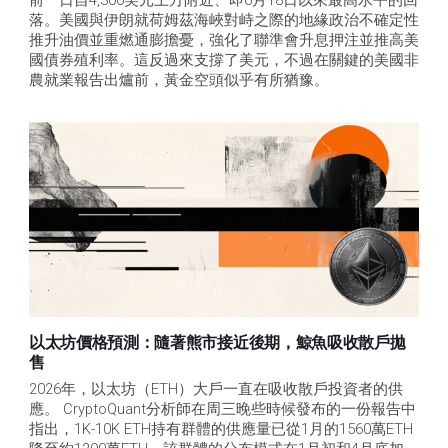
前一日自4,300美元上方附近、即6月18日以來最高水平的回
落。美國與伊朗就荷姆茲海峽對峙之際的地緣政治不確定性
推升油價並重燃通膨擔憂，強化了聯準會升息押注並推高美
國債券殖利率。這反過來支撐了美元，不過在關鍵的美國非
農就業報告出爐前，黃金空頭似乎有所猶豫。
以太坊價格預測：隨著熊市接近後期，鯨魚吸收散戶拋
售​
2026年，以太坊（ETH）大戶一直在吸收散戶投資者的供
應。 CryptoQuant分析師在周三晚些時候發布的一份報告中
指出，1K-10K ETH持有群體的供應量已從1月的1560萬ETH