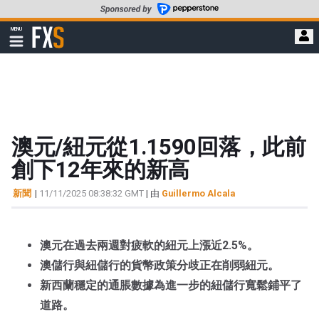
轉
至
FXStreet
MENU
主
顯
示
要
導
內
航
容
澳元/紐元從1.1590回落，此前
創下12年來的新高
新聞
|
11/11/2025 08:38:32 GMT
| 由
Guillermo Alcala
澳元在過去兩週對疲軟的紐元上漲近2.5%。
澳儲行與紐儲行的貨幣政策分歧正在削弱紐元。
新西蘭穩定的通脹數據為進一步的紐儲行寬鬆鋪平了
道路。