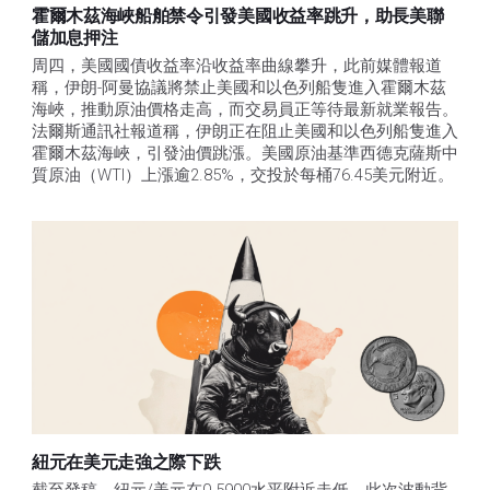
霍爾木茲海峽船舶禁令引發美國收益率跳升，助長美聯
儲加息押注
周四，美國國債收益率沿收益率曲線攀升，此前媒體報道
稱，伊朗-阿曼協議將禁止美國和以色列船隻進入霍爾木茲
海峽，推動原油價格走高，而交易員正等待最新就業報告。
法爾斯通訊社報道稱，伊朗正在阻止美國和以色列船隻進入
霍爾木茲海峽，引發油價跳漲。美國原油基準西德克薩斯中
質原油（WTI）上漲逾2.85%，交投於每桶76.45美元附近。
紐元在美元走強之際下跌