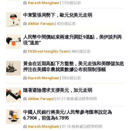
者沒有收到撰寫這篇文章的報酬。
由
Haresh Menghani
|
17分鐘以前
FXStreet和作者不提供個性化的建議。作者對該資訊的準確性、完整性或適用
性不作任何陳述。FXStreet和作者將不承擔任何錯誤，遺漏或任何損失，傷害
中東緊張局勢下，歐元兌美元走弱
或損害由此資訊及其顯示或使用引起的。錯誤和遺漏除外。本文作者和
由
Akhtar Faruqui
|
40分鐘以前
FXStreet並非註冊投資顧問，本文內容無意提供任何投資建議。
人民幣中間價結束兩連升調貶9基點，美伊談判再
現“溫差”
由
FXStreet Insights Team
|
48分鐘以前
黃金在近期高點下方盤整，美元走強和美聯儲加息
押注在美國非農就業數據公布前限制漲幅
由
Haresh Menghani
|
59分鐘以前
隨著避險需求支撐美元，加元走弱
由
Akhtar Faruqui
|
01:21 格林威治標準時間
中國人民銀行將美元/人民幣參考匯率設定為
6.7904，前值為6.7895
由
Haresh Menghani
|
01:16 格林威治標準時間