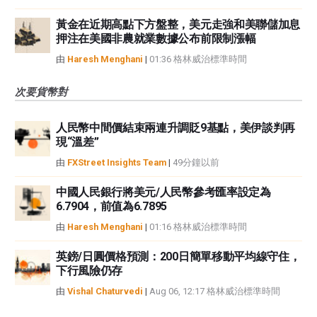
黃金在近期高點下方盤整，美元走強和美聯儲加息
押注在美國非農就業數據公布前限制漲幅
由
Haresh Menghani
|
01:36 格林威治標準時間
次要貨幣對
人民幣中間價結束兩連升調貶9基點，美伊談判再
現“溫差”
由
FXStreet Insights Team
|
49分鐘以前
中國人民銀行將美元/人民幣參考匯率設定為
6.7904，前值為6.7895
由
Haresh Menghani
|
01:16 格林威治標準時間
英鎊/日圓價格預測：200日簡單移動平均線守住，
下行風險仍存
由
Vishal Chaturvedi
|
Aug 06, 12:17 格林威治標準時間