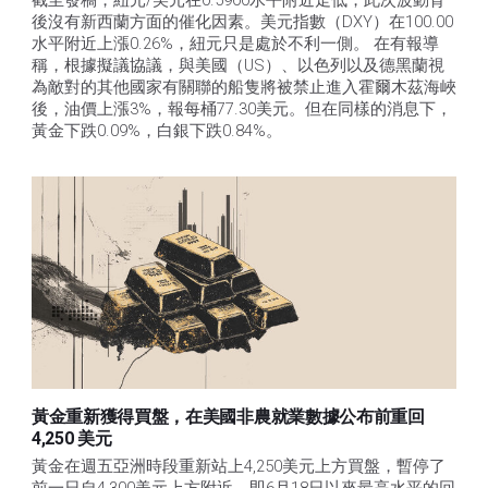
截至發稿，紐元/美元在0.5900水平附近走低，此次波動背
後沒有新西蘭方面的催化因素。美元指數（DXY）在100.00
水平附近上漲0.26%，紐元只是處於不利一側。 在有報導
稱，根據擬議協議，與美國（US）、以色列以及德黑蘭視
為敵對的其他國家有關聯的船隻將被禁止進入霍爾木茲海峽
後，油價上漲3%，報每桶77.30美元。但在同樣的消息下，
黃金下跌0.09%，白銀下跌0.84%。
黃金重新獲得買盤，在美國非農就業數據公布前重回
4,250 美元
黃金在週五亞洲時段重新站上4,250美元上方買盤，暫停了