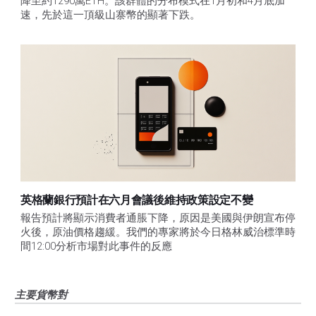
降至約1290萬ETH。該群體的分布模式在1月初和4月底加
速，先於這一頂級山寨幣的顯著下跌。
英格蘭銀行預計在六月會議後維持政策設定不變
報告預計將顯示消費者通脹下降，原因是美國與伊朗宣布停
火後，原油價格趨緩。我們的專家將於今日格林威治標準時
間12:00分析市場對此事件的反應
主要貨幣對