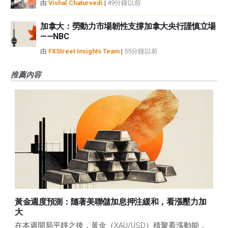
由
Vishal Chaturvedi
|
49分鐘以前
加拿大：勞動力市場韌性支撐加拿大央行謹慎立場
——NBC
由
FXStreet Insights Team
|
55分鐘以前
推薦內容
黃金週度預測：隨著美聯儲加息押注緩和，看漲壓力加
大
在本週開局平靜之後，黃金（XAU/USD）積聚看漲動能，