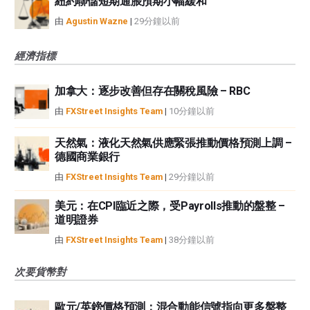
紐約聯儲短期通脹預期小幅緩和
由
Agustin Wazne
|
29分鐘以前
經濟指標
加拿大：逐步改善但存在關稅風險 – RBC
由
FXStreet Insights Team
|
10分鐘以前
天然氣：液化天然氣供應緊張推動價格預測上調 –
德國商業銀行
由
FXStreet Insights Team
|
29分鐘以前
美元：在CPI臨近之際，受Payrolls推動的盤整 –
道明證券
由
FXStreet Insights Team
|
38分鐘以前
次要貨幣對
歐元/英鎊價格預測：混合動能信號指向更多盤整