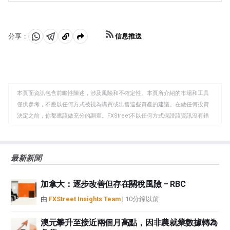
棄超寬松政策，加上其他主要央行的降息，正在縮小這一
有可靠性和穩定性。動蕩時期可能會使日元對其他被視為
差距。
投資風險更大的貨幣升值。
信息推送
分享：
分
分
複
享
享
製
至
至
到
WhatsApp
Telegram
剪
本頁面資訊包含前瞻性陳述，涉及風險和不確定性。本頁所介紹的市場和工具
貼
僅供參考，不應以任何方式被視為購買或出售這些資產的建議。在做任何投資
板
決定之前，你都應該做充分的調查。FXStreet不以任何方式保證該資訊沒有錯
誤、錯誤或重大錯報。它也不保證這些資料是及時的。在公開市場投資涉及很
大的風險，包括損失全部或部分投資，以及精神上的痛苦。所有與投資有關的
風險、損失和成本，包括本金的全部損失，均由您負責。本文僅代表作者個人
最新新聞
觀點，並不代表FXStreet或其廣告商的官方政策或立場。作者不對本頁連結的
資訊負責。
加拿大：逐步改善但存在關稅風險 – RBC
如果文章正文中沒有明確提到，在撰寫本文時，作者在本文中提到的任何股票
中都沒有頭寸，也沒有與文中提到的任何公司有業務關係。除了FXStreet，作
由
FXStreet Insights Team
|
10分鐘以前
者沒有收到撰寫這篇文章的報酬。
FXStreet和作者不提供個性化的建議。作者對該資訊的準確性、完整性或適用
澳元攀升至接近兩個月高點，因非農就業數據轉為
性不作任何陳述。FXStreet和作者將不承擔任何錯誤，遺漏或任何損失，傷害