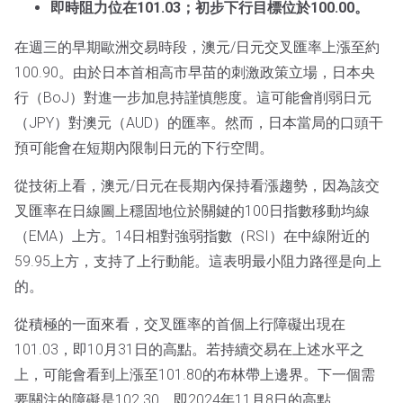
即時阻力位在101.03；初步下行目標位於100.00。
在週三的早期歐洲交易時段，澳元/日元交叉匯率上漲至約
100.90。由於日本首相高市早苗的刺激政策立場，日本央
行（BoJ）對進一步加息持謹慎態度。這可能會削弱日元
（JPY）對澳元（AUD）的匯率。然而，日本當局的口頭干
預可能會在短期內限制日元的下行空間。
從技術上看，澳元/日元在長期內保持看漲趨勢，因為該交
叉匯率在日線圖上穩固地位於關鍵的100日指數移動均線
（EMA）上方。14日相對強弱指數（RSI）在中線附近的
59.95上方，支持了上行動能。這表明最小阻力路徑是向上
的。
從積極的一面來看，交叉匯率的首個上行障礙出現在
101.03，即10月31日的高點。若持續交易在上述水平之
上，可能會看到上漲至101.80的布林帶上邊界。下一個需
要關注的障礙是102.30，即2024年11月8日的高點。