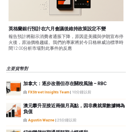
英格蘭銀行預計在六月會議後維持政策設定不變
報告預計將顯示消費者通脹下降，原因是美國與伊朗宣布停
火後，原油價格趨緩。我們的專家將於今日格林威治標準時
間12:00分析市場對此事件的反應
主要貨幣對
加拿大：逐步改善但存在關稅風險 – RBC
由
FXStreet Insights Team
|
10分鐘以前
澳元攀升至接近兩個月高點，因非農就業數據轉為
負值
由
Agustin Wazne
|
25分鐘以前