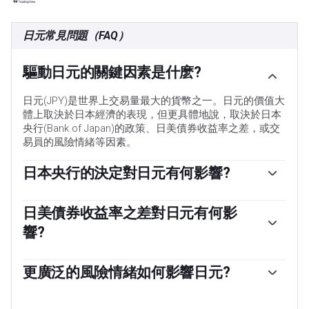
日元常見問題（FAQ）
驅動日元的關鍵因素是什麽?
日元(JPY)是世界上交易量最大的貨幣之一。日元的價值大
體上取決於日本經濟的表現，但更具體地說，取決於日本
央行(Bank of Japan)的政策、日美債券收益率之差，或交
易員的風險情緒等因素。
日本央行的決定對日元有何影響?
「日本央行的任務之一是貨幣控製，因此它的舉措對日元
至關重要。日本央行有時會直接幹預外匯市場，通常是為
日美債券收益率之差對日元有何影
了降低日元的價值，不過由於主要貿易夥伴的政治擔憂，
響?
日本央行通常不會這麽做。由於日本央行和其他主要央行
之間的政策分歧越來越大，日本央行在2013年至2024年期
過去10年，日本央行堅持超寬松貨幣政策的立場，導致其
間的超寬松貨幣政策導致日元對主要貨幣貶值。最近，這
與其它央行(尤其是與美聯儲(fed))的政策分歧不斷擴大。
更廣泛的風險情緒如何影響日元?
種超寬松政策的逐漸退出給日元提供了一些支持。」
這支撐了10年期美國國債和10年期日本國債之間利差的擴
日元通常被視為一種避險投資。這意味著，在市場緊張時
大，這有利於美元兌日元。日本央行在2024年決定逐步放
期，投資者更有可能將資金投入日元，因為日元被認為具