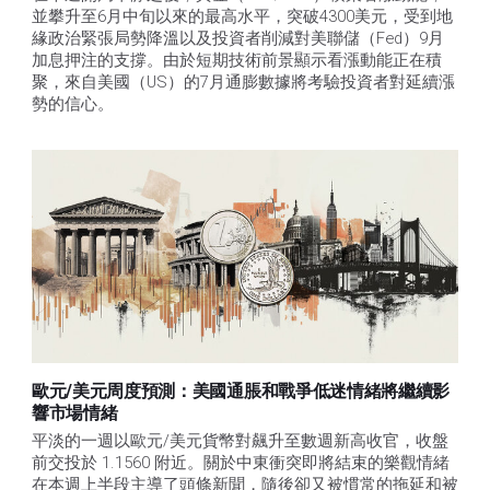
並攀升至6月中旬以來的最高水平，突破4300美元，受到地
緣政治緊張局勢降溫以及投資者削減對美聯儲（Fed）9月
加息押注的支撐。由於短期技術前景顯示看漲動能正在積
聚，來自美國（US）的7月通膨數據將考驗投資者對延續漲
勢的信心。 
歐元/美元周度預測：美國通脹和戰爭低迷情緒將繼續影
響市場情緒
平淡的一週以歐元/美元貨幣對飆升至數週新高收官，收盤
前交投於 1.1560 附近。關於中東衝突即將結束的樂觀情緒
在本週上半段主導了頭條新聞，隨後卻又被慣常的拖延和被