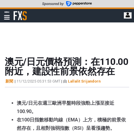
轉
至
FXStreet
MENU
主
顯
示
要
導
內
航
容
澳元/日元價格預測：在110.00
附近，建設性前景依然存在
新聞
|
11/12/2025 05:31:53 GMT
| 由
Lallalit Srijandorn
澳元/日元在週三歐洲早盤時段強勁上漲至接近
100.90。
在100日指數移動均線（EMA）上方，積極的前景依
然存在，且相對強弱指數（RSI）呈看漲趨勢。