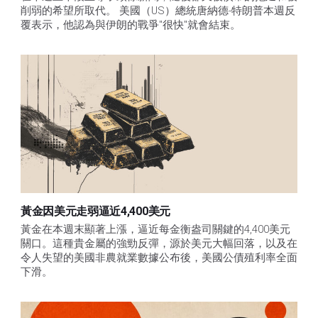
削弱的希望所取代。 美國（US）總統唐納德-特朗普本週反
覆表示，他認為與伊朗的戰爭"很快"就會結束。
黃金因美元走弱逼近4,400美元
黃金在本週末顯著上漲，逼近每金衡盎司關鍵的4,400美元
關口。這種貴金屬的強勁反彈，源於美元大幅回落，以及在
令人失望的美國非農就業數據公布後，美國公債殖利率全面
下滑。