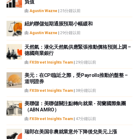
負值
或損害由此資訊及其顯示或使用引起的。錯誤和遺漏除外。本文作者和
由
Agustin Wazne
|
25分鐘以前
FXStreet並非註冊投資顧問，本文內容無意提供任何投資建議。
紐約聯儲短期通脹預期小幅緩和
由
Agustin Wazne
|
29分鐘以前
天然氣：液化天然氣供應緊張推動價格預測上調 –
德國商業銀行
由
FXStreet Insights Team
|
29分鐘以前
美元：在CPI臨近之際，受Payrolls推動的盤整 –
道明證券
由
FXStreet Insights Team
|
38分鐘以前
美聯儲：美聯儲關注點轉向就業 - 荷蘭國際集團
（ABN AMRO）
由
FXStreet Insights Team
|
47分鐘以前
瑞郎在美国非農就業意外下降後兌美元上漲