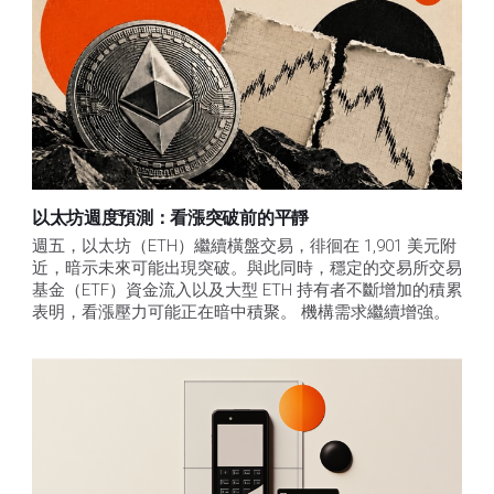
以太坊週度預測：看漲突破前的平靜
週五，以太坊（ETH）繼續橫盤交易，徘徊在 1,901 美元附
近，暗示未來可能出現突破。與此同時，穩定的交易所交易
基金（ETF）資金流入以及大型 ETH 持有者不斷增加的積累
表明，看漲壓力可能正在暗中積聚。 機構需求繼續增強。