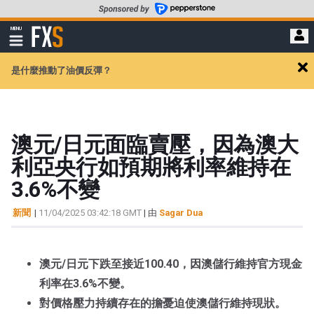
轉
至
FXStreet
MENU
主
顯
示
要
導
內
是什麼推動了油價反彈？
航
Cl
容
ale
澳元/日元面臨賣壓，因為澳大
利亞央行如預期將利率維持在
3.6%不變
新聞
|
11/04/2025 03:42:18 GMT
| 由
Sagar Dua
澳元/日元下跌至接近100.40，因澳儲行維持官方現金
利率在3.6%不變。
對價格壓力持續存在的擔憂迫使澳儲行維持現狀。