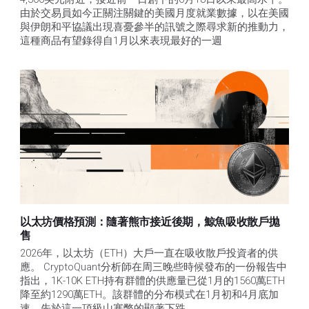
由於交易員如今正關注關鍵的美國月度就業數據，以在美國
與伊朗和平協議出現喜憂參半的訊號之際尋求新的推動力，
這種商品有望錄得自1月以來表現最好的一週
以太坊價格預測：隨著熊市接近後期，鯨魚吸收散戶拋
售​
2026年，以太坊（ETH）大戶一直在吸收散戶投資者的供
應。 CryptoQuant分析師在周三晚些時候發布的一份報告中
指出，1K-10K ETH持有群體的供應量已從1月的1560萬ETH
降至約1290萬ETH。該群體的分布模式在1月初和4月底加
速，先於這一頂級山寨幣的顯著下跌。