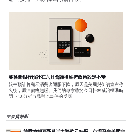
英格蘭銀行預計在六月會議後維持政策設定不變
報告預計將顯示消費者通脹下降，原因是美國與伊朗宣布停
火後，原油價格趨緩。我們的專家將於今日格林威治標準時
間12:00分析市場對此事件的反應
主要貨幣對
德國數據喜憂參半之際歐元持平，市場聚焦美國非