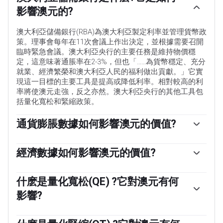
影響澳元的?
澳大利亞儲備銀行(RBA)為澳大利亞製定利率並管理貨幣政
策。理事會每年在11次會議上作出決定，並根據需要召開
臨時緊急會議。澳大利亞央行的主要任務是維持物價穩
定，這意味著通脹率在2-3%，但也「……為貨幣穩定、充分
就業、經濟繁榮和澳大利亞人民的福利做出貢獻。」它實
現這一目標的主要工具是提高或降低利率。相對較高的利
率將使澳元走強，反之亦然。澳大利亞央行的其他工具包
括量化寬松和緊縮政策。
通貨膨脹數據如何影響澳元的價值?
傳統上，通貨膨脹一直被認為是貨幣的負面因素，因為它
總體上降低了貨幣的價值，但在現代，隨著跨境資本管製
經濟數據如何影響澳元的價值?
的放松，情況實際上正好相反。現在，適度的高通脹往往
宏觀經濟數據衡量經濟的健康狀況，並可能對其貨幣的價
會導致央行提高利率，這反過來又會吸引更多的資金流
值產生影響。投資者更願意將資金投資於安全和增長的經
什麽是量化寬松(QE) ?它對澳元有何
入，這些資金來自尋求利潤豐厚的投資場所的全球投資
濟體，而不是不穩定和萎縮的經濟體。更多的資本流入增
者。這增加了對當地貨幣的需求，在澳大利亞就是澳元。
影響?
加了總需求和本國貨幣的價值。GDP、製造業和服務業
pmi、就業和消費者信心調查等經典指標都會影響澳元。
量化寬松(QE)是在降低利率不足以恢復經濟中信貸流動的
強勁的經濟可能會鼓勵澳大利亞儲備銀行提高利率，這也
極端情況下使用的工具。量化寬松是澳大利亞儲備銀行