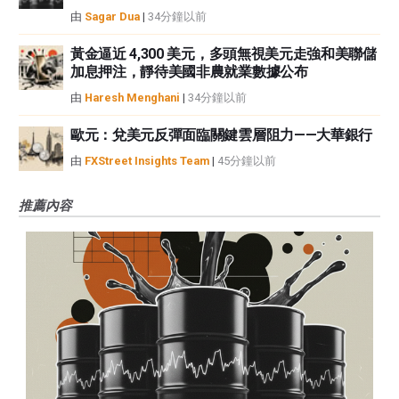
由
Sagar Dua
|
34分鐘以前
黃金逼近 4,300 美元，多頭無視美元走強和美聯儲
加息押注，靜待美國非農就業數據公布
由
Haresh Menghani
|
34分鐘以前
歐元：兌美元反彈面臨關鍵雲層阻力——大華銀行
由
FXStreet Insights Team
|
45分鐘以前
推薦內容