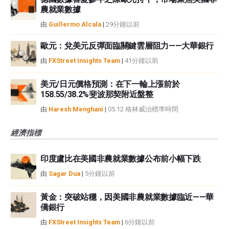
農就業數據
由
Guillermo Alcala
|
29分鐘以前
歐元：兌美元反彈面臨關鍵雲層阻力——大華銀行
由
FXStreet Insights Team
|
41分鐘以前
美元/日元價格預測：在下一輪上漲前於
158.55/38.2%斐波那契附近盤整
由
Haresh Menghani
|
05:12 格林威治標準時間
經濟指標
印度盧比在美國非農就業數據公布前小幅下跌
由
Sagar Dua
|
5分鐘以前
黃金：突破站穩，因美國非農就業數據臨近——華
僑銀行
由
FXStreet Insights Team
|
6分鐘以前