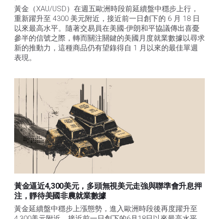
黃金（XAU/USD）在週五歐洲時段前延續盤中穩步上行，
重新躍升至 4300 美元附近，接近前一日創下的 6 月 18 日
以來最高水平。隨著交易員在美國-伊朗和平協議傳出喜憂
參半的信號之際，轉而關注關鍵的美國月度就業數據以尋求
新的推動力，這種商品仍有望錄得自 1 月以來的最佳單週
表現。 
黃金逼近4,300美元，多頭無視美元走強與聯準會升息押
注，靜待美國非農就業數據
黃金延續盤中穩步上漲態勢，進入歐洲時段後再度躍升至
4,300美元附近，接近前一日創下的6月18日以來最高水平。