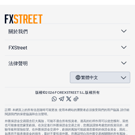
關於我們
FXStreet
法律聲明
繁體中文
版權©2026 FOREXSTREET S.L.版權所有
註釋: 本網頁上的所有信息隨時可能更改. 使用本網站的瀏覽者必須接受我們的用戶協議. 請仔細
閱讀我們的保密協議和合法聲明。
外匯保證金交易隱含巨大風險，可能不適合所有投資者。過高的杠桿作用可以使您獲利，當然
也可能會使您蒙受虧損。在決定進行外匯保證金交易之前，您應該謹慎考慮您的投資目的，經
驗等級和冒險欲望。在外匯保證金交易中，虧損的風險可能超過您最初的保證金資金，因此，
如果您不能承擔資金的損失，最好不要投資外匯。您應該明白與外匯交易相關聯的所有風險，