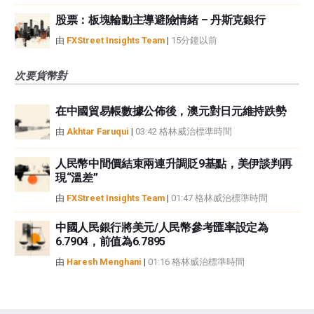
股票：板塊輪動主導避險情緒 – 丹斯克銀行
由
FXStreet Insights Team
|
15分鐘以前
次要貨幣對
在中國貿易帳數據公佈後，澳元對日元維持跌勢
由
Akhtar Faruqui
|
03:42 格林威治標準時間
人民幣中間價結束兩連升調貶9基點，美伊談判再
現“溫差”
由
FXStreet Insights Team
|
01:47 格林威治標準時間
中國人民銀行將美元/人民幣參考匯率設定為
6.7904，前值為6.7895
由
Haresh Menghani
|
01:16 格林威治標準時間