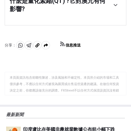
什麽是量化緊縮(QT) ?它對澳元有何
支持澳元。
(RBA)印刷澳元(AUD)以從金融機構購買資產(通常是政府或
影響?
公司債券)的過程，從而為他們提供急需的流動性。量化寬
松通常會導致澳元走弱。
量化緊縮(QT)是量化寬松的反面。它是在量化寬松之後，
當經濟正在復蘇，通脹開始上升時進行的。在量化寬松
中，澳大利亞儲備銀行(RBA)從金融機構購買政府和公司債
券，為它們提供流動性，而在QT中，澳大利亞儲備銀行停
止購買更多的資產，並停止將其持有的到期債券的本金再
信息推送
分享：
投資。這將對澳元有利(或看漲)。
分
分
複
享
享
製
至
至
到
WhatsApp
Telegram
剪
本頁面資訊包含前瞻性陳述，涉及風險和不確定性。本頁所介紹的市場和工具
貼
僅供參考，不應以任何方式被視為購買或出售這些資產的建議。在做任何投資
板
決定之前，你都應該做充分的調查。FXStreet不以任何方式保證該資訊沒有錯
誤、錯誤或重大錯報。它也不保證這些資料是及時的。在公開市場投資涉及很
大的風險，包括損失全部或部分投資，以及精神上的痛苦。所有與投資有關的
風險、損失和成本，包括本金的全部損失，均由您負責。本文僅代表作者個人
最新新聞
觀點，並不代表FXStreet或其廣告商的官方政策或立場。作者不對本頁連結的
資訊負責。
印度盧比在美國非農就業數據公布前小幅下跌
如果文章正文中沒有明確提到，在撰寫本文時，作者在本文中提到的任何股票