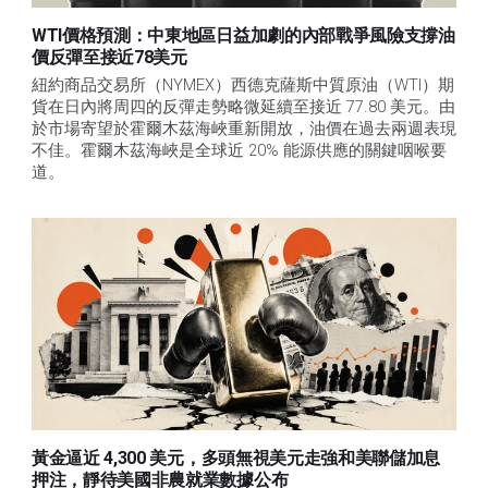
WTI價格預測：中東地區日益加劇的內部戰爭風險支撐油
價反彈至接近78美元
紐約商品交易所（NYMEX）西德克薩斯中質原油（WTI）期
貨在日內將周四的反彈走勢略微延續至接近 77.80 美元。由
於市場寄望於霍爾木茲海峽重新開放，油價在過去兩週表現
不佳。霍爾木茲海峽是全球近 20% 能源供應的關鍵咽喉要
道。 
黃金逼近 4,300 美元，多頭無視美元走強和美聯儲加息
押注，靜待美國非農就業數據公布