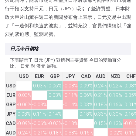
與此同時，隨著市場寄希望於日本財政部可能在外匯市場進
行干預以支持日元，日元（JPY）吸引了些許買盤。日本財
政大臣片山薰在週二的新聞發布會上表示，日元交易中出現
了「一邊倒和快速的波動」，並補充說，官員們繼續以「強
烈的緊迫感」監測局勢。
日元今日價格
下表顯示了 日元 (JPY) 對所列主要貨幣 今日的變動百分
比。 日元 對 澳元 最強。
USD
EUR
GBP
JPY
CAD
AUD
NZD
CHF
USD
0.03%
0.06%
-0.08%
0.09%
0.24%
0.22%
0.08
EUR
-0.03%
0.03%
-0.11%
0.06%
0.21%
0.19%
0.05
GBP
-0.06%
-0.03%
-0.14%
0.03%
0.18%
0.16%
0.01
JPY
0.08%
0.11%
0.14%
0.18%
0.33%
0.30%
0.16
CAD
-0.09%
-0.06%
-0.03%
-0.18%
0.15%
0.13%
-0.01
AUD
-0.24%
-0.21%
-0.18%
-0.33%
-0.15%
-0.02%
-0.16