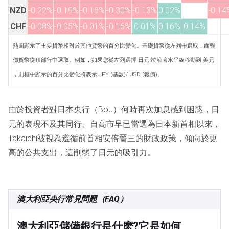
NZD
-0.22%
-0.19%
-0.16%
-0.30%
-0.13%
0.02%
-0.14
CHF
-0.08%
-0.05%
-0.01%
-0.16%
0.01%
0.16%
0.14%
熱圖顯示了主要貨幣相對於其他貨幣的百分比變化。基礎貨幣從左列中選取，而報
價貨幣從頂部行中選取。例如，如果您從左列選擇 日元 竝沿著水平線移動到 美元
，則框中顯示的百分比變化將表示 JPY (基數)/ USD (報價)。
由於投資者對日本央行（BoJ）何時再次加息感到困惑，日
元的表現不及其同行。自高市早已當選為日本新首相以來，
Takaichi被視為遵循前首相安倍晉三的財政政策，傾向於更
高的公共支出，這削弱了日元的吸引力。
澳大利亞央行常見問題（FAQ）
澳大利亞儲備銀行是什麽?它是如何