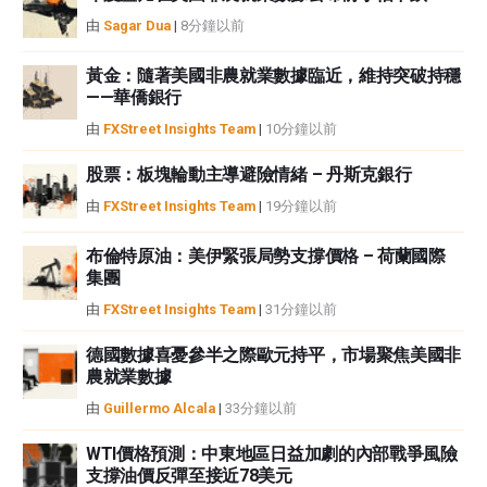
中都沒有頭寸，也沒有與文中提到的任何公司有業務關係。除了FXStreet，作
由
Sagar Dua
|
8分鐘以前
者沒有收到撰寫這篇文章的報酬。
FXStreet和作者不提供個性化的建議。作者對該資訊的準確性、完整性或適用
黃金：隨著美國非農就業數據臨近，維持突破持穩
性不作任何陳述。FXStreet和作者將不承擔任何錯誤，遺漏或任何損失，傷害
——華僑銀行
或損害由此資訊及其顯示或使用引起的。錯誤和遺漏除外。本文作者和
由
FXStreet Insights Team
|
10分鐘以前
FXStreet並非註冊投資顧問，本文內容無意提供任何投資建議。
股票：板塊輪動主導避險情緒 – 丹斯克銀行
由
FXStreet Insights Team
|
19分鐘以前
布倫特原油：美伊緊張局勢支撐價格 – 荷蘭國際
集團
由
FXStreet Insights Team
|
31分鐘以前
德國數據喜憂參半之際歐元持平，市場聚焦美國非
農就業數據
由
Guillermo Alcala
|
33分鐘以前
WTI價格預測：中東地區日益加劇的內部戰爭風險
支撐油價反彈至接近78美元