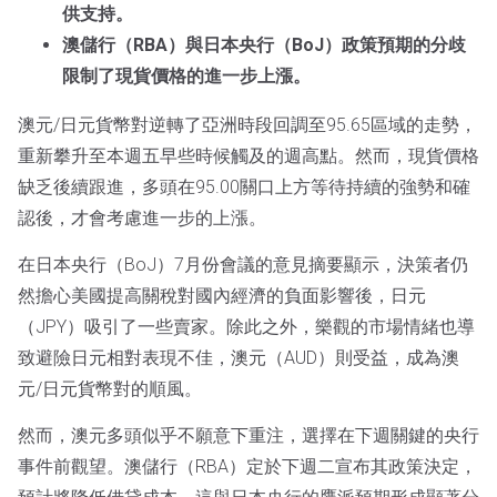
供支持。
澳儲行（RBA）與日本央行（BoJ）政策預期的分歧
限制了現貨價格的進一步上漲。
澳元/日元貨幣對逆轉了亞洲時段回調至95.65區域的走勢，
重新攀升至本週五早些時候觸及的週高點。然而，現貨價格
缺乏後續跟進，多頭在95.00關口上方等待持續的強勢和確
認後，才會考慮進一步的上漲。
在日本央行（BoJ）7月份會議的意見摘要顯示，決策者仍
然擔心美國提高關稅對國內經濟的負面影響後，日元
（JPY）吸引了一些賣家。除此之外，樂觀的市場情緒也導
致避險日元相對表現不佳，澳元（AUD）則受益，成為澳
元/日元貨幣對的順風。
然而，澳元多頭似乎不願意下重注，選擇在下週關鍵的央行
事件前觀望。澳儲行（RBA）定於下週二宣布其政策決定，