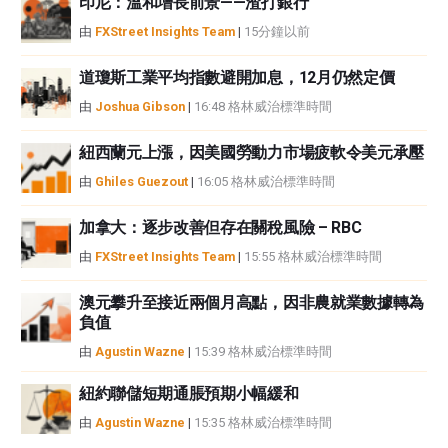
印尼：溫和增長前景——渣打銀行
由
FXStreet Insights Team
|
15分鐘以前
道瓊斯工業平均指數避開加息，12月仍然定價
由
Joshua Gibson
|
16:48 格林威治標準時間
紐西蘭元上漲，因美國勞動力市場疲軟令美元承壓
由
Ghiles Guezout
|
16:05 格林威治標準時間
加拿大：逐步改善但存在關稅風險 – RBC
由
FXStreet Insights Team
|
15:55 格林威治標準時間
澳元攀升至接近兩個月高點，因非農就業數據轉為
負值
由
Agustin Wazne
|
15:39 格林威治標準時間
紐約聯儲短期通脹預期小幅緩和
由
Agustin Wazne
|
15:35 格林威治標準時間