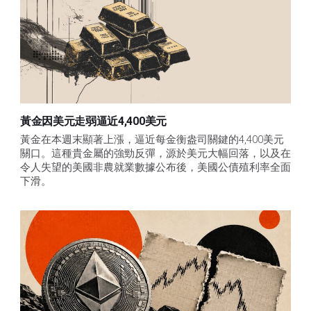
黃金因美元走弱逼近4,400美元
黃金在本週末顯著上漲，逼近每金衡盎司關鍵的4,400美元
關口。這種貴金屬的強勁反彈，源於美元大幅回落，以及在
令人失望的美國非農就業數據公布後，美國公債殖利率全面
下滑。