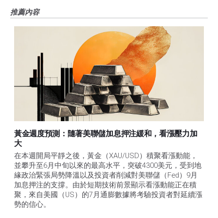
推薦內容
黃金週度預測：隨著美聯儲加息押注緩和，看漲壓力加
大
在本週開局平靜之後，黃金（XAU/USD）積聚看漲動能，
並攀升至6月中旬以來的最高水平，突破4300美元，受到地
緣政治緊張局勢降溫以及投資者削減對美聯儲（Fed）9月
加息押注的支撐。由於短期技術前景顯示看漲動能正在積
聚，來自美國（US）的7月通膨數據將考驗投資者對延續漲
勢的信心。 