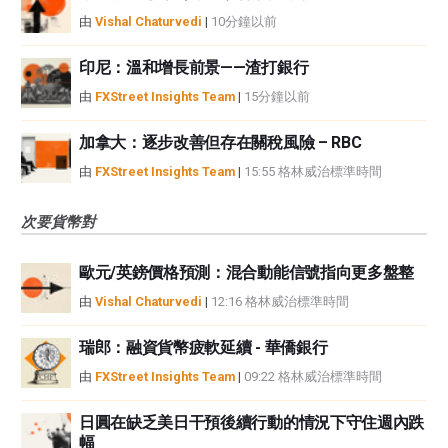
由
Vishal Chaturvedi
|
10分鐘以前
印尼：溫和增長前景——渣打銀行
由
FXStreet Insights Team
|
15分鐘以前
加拿大：逐步改善但存在關稅風險 – RBC
由
FXStreet Insights Team
|
15:55 格林威治標準時間
次要貨幣對
歐元/英鎊價格預測：混合動能信號指向更多盤整
由
Vishal Chaturvedi
|
12:16 格林威治標準時間
瑞郎：融資貨幣疲軟延續 - 華僑銀行
由
FXStreet Insights Team
|
09:22 格林威治標準時間
日圓在缺乏美日干預後續行動的情況下守住週內跌
幅