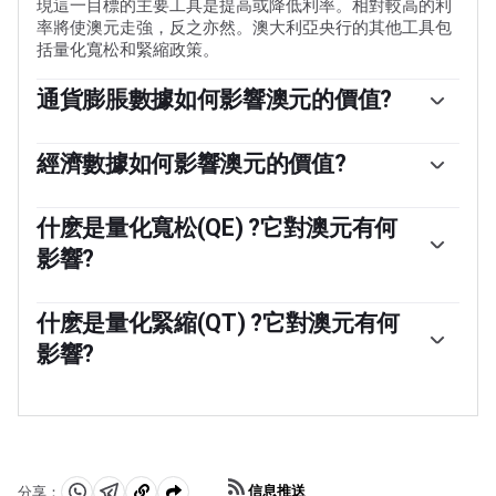
現這一目標的主要工具是提高或降低利率。相對較高的利
率將使澳元走強，反之亦然。澳大利亞央行的其他工具包
括量化寬松和緊縮政策。
通貨膨脹數據如何影響澳元的價值?
傳統上，通貨膨脹一直被認為是貨幣的負面因素，因為它
總體上降低了貨幣的價值，但在現代，隨著跨境資本管製
經濟數據如何影響澳元的價值?
的放松，情況實際上正好相反。現在，適度的高通脹往往
宏觀經濟數據衡量經濟的健康狀況，並可能對其貨幣的價
會導致央行提高利率，這反過來又會吸引更多的資金流
值產生影響。投資者更願意將資金投資於安全和增長的經
什麽是量化寬松(QE) ?它對澳元有何
入，這些資金來自尋求利潤豐厚的投資場所的全球投資
濟體，而不是不穩定和萎縮的經濟體。更多的資本流入增
者。這增加了對當地貨幣的需求，在澳大利亞就是澳元。
影響?
加了總需求和本國貨幣的價值。GDP、製造業和服務業
pmi、就業和消費者信心調查等經典指標都會影響澳元。
量化寬松(QE)是在降低利率不足以恢復經濟中信貸流動的
強勁的經濟可能會鼓勵澳大利亞儲備銀行提高利率，這也
極端情況下使用的工具。量化寬松是澳大利亞儲備銀行
什麽是量化緊縮(QT) ?它對澳元有何
支持澳元。
(RBA)印刷澳元(AUD)以從金融機構購買資產(通常是政府或
影響?
公司債券)的過程，從而為他們提供急需的流動性。量化寬
松通常會導致澳元走弱。
量化緊縮(QT)是量化寬松的反面。它是在量化寬松之後，
當經濟正在復蘇，通脹開始上升時進行的。在量化寬松
中，澳大利亞儲備銀行(RBA)從金融機構購買政府和公司債
券，為它們提供流動性，而在QT中，澳大利亞儲備銀行停
止購買更多的資產，並停止將其持有的到期債券的本金再
信息推送
分享：