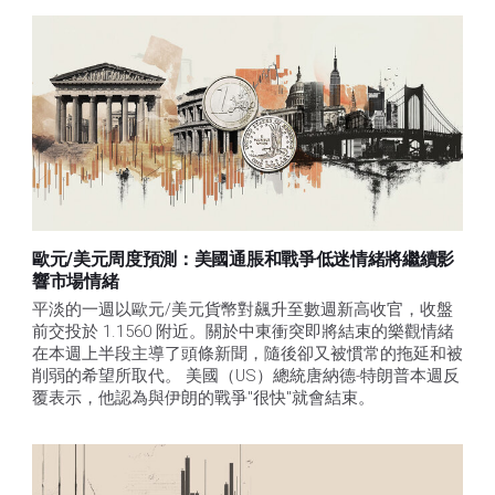
歐元/美元周度預測：美國通脹和戰爭低迷情緒將繼續影
響市場情緒
平淡的一週以歐元/美元貨幣對飆升至數週新高收官，收盤
前交投於 1.1560 附近。關於中東衝突即將結束的樂觀情緒
在本週上半段主導了頭條新聞，隨後卻又被慣常的拖延和被
削弱的希望所取代。 美國（US）總統唐納德-特朗普本週反
覆表示，他認為與伊朗的戰爭"很快"就會結束。