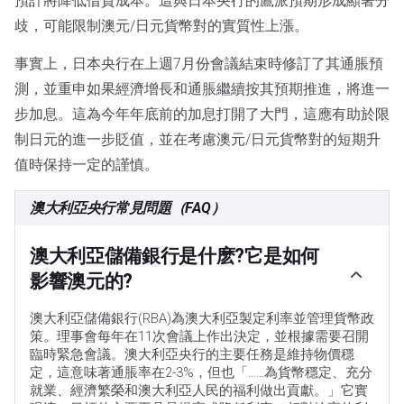
預計將降低借貸成本。這與日本央行的鷹派預期形成顯著分
歧，可能限制澳元/日元貨幣對的實質性上漲。
事實上，日本央行在上週7月份會議結束時修訂了其通脹預
測，並重申如果經濟增長和通脹繼續按其預期推進，將進一
步加息。這為今年年底前的加息打開了大門，這應有助於限
制日元的進一步貶值，並在考慮澳元/日元貨幣對的短期升
值時保持一定的謹慎。
澳大利亞央行常見問題（FAQ）
澳大利亞儲備銀行是什麽?它是如何
影響澳元的?
澳大利亞儲備銀行(RBA)為澳大利亞製定利率並管理貨幣政
策。理事會每年在11次會議上作出決定，並根據需要召開
臨時緊急會議。澳大利亞央行的主要任務是維持物價穩
定，這意味著通脹率在2-3%，但也「……為貨幣穩定、充分
就業、經濟繁榮和澳大利亞人民的福利做出貢獻。」它實