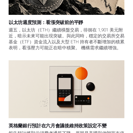
以太坊週度預測：看漲突破前的平靜
週五，以太坊（ETH）繼續橫盤交易，徘徊在 1,901 美元附
近，暗示未來可能出現突破。與此同時，穩定的交易所交易
基金（ETF）資金流入以及大型 ETH 持有者不斷增加的積累
表明，看漲壓力可能正在暗中積聚。 機構需求繼續增強。
英格蘭銀行預計在六月會議後維持政策設定不變