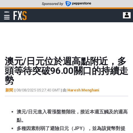
轉
至
FXStreet
MENU
主
顯
示
要
導
內
航
容
澳元/日元位於週高點附近，多
頭等待突破96.00關口的持續走
勢
新聞
|
08/08/2025 05:27:40 GMT
| 由
Haresh Menghani
澳元/日元進入看漲盤整階段，接近本週五觸及的週高
點。
多種因素削弱了避險日元（JPY），並為該貨幣對提