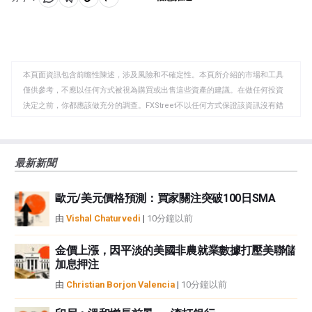
投資。這將對澳元有利(或看漲)。
分
分
複
享
享
製
至
至
到
WhatsApp
Telegram
剪
本頁面資訊包含前瞻性陳述，涉及風險和不確定性。本頁所介紹的市場和工具
貼
僅供參考，不應以任何方式被視為購買或出售這些資產的建議。在做任何投資
板
決定之前，你都應該做充分的調查。FXStreet不以任何方式保證該資訊沒有錯
誤、錯誤或重大錯報。它也不保證這些資料是及時的。在公開市場投資涉及很
大的風險，包括損失全部或部分投資，以及精神上的痛苦。所有與投資有關的
風險、損失和成本，包括本金的全部損失，均由您負責。本文僅代表作者個人
最新新聞
觀點，並不代表FXStreet或其廣告商的官方政策或立場。作者不對本頁連結的
資訊負責。
歐元/美元價格預測：買家關注突破100日SMA
如果文章正文中沒有明確提到，在撰寫本文時，作者在本文中提到的任何股票
中都沒有頭寸，也沒有與文中提到的任何公司有業務關係。除了FXStreet，作
由
Vishal Chaturvedi
|
10分鐘以前
者沒有收到撰寫這篇文章的報酬。
FXStreet和作者不提供個性化的建議。作者對該資訊的準確性、完整性或適用
金價上漲，因平淡的美國非農就業數據打壓美聯儲
性不作任何陳述。FXStreet和作者將不承擔任何錯誤，遺漏或任何損失，傷害
加息押注
或損害由此資訊及其顯示或使用引起的。錯誤和遺漏除外。本文作者和
由
Christian Borjon Valencia
|
10分鐘以前
FXStreet並非註冊投資顧問，本文內容無意提供任何投資建議。