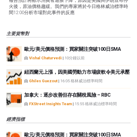
報告預計將顯示消費者通脹下降，原因是美國與伊朗宣布停
火後，原油價格趨緩。我們的專家將於今日格林威治標準時
間12:00分析市場對此事件的反應
主要貨幣對
歐元/美元價格預測：買家關注突破100日SMA
由
Vishal Chaturvedi
|
10分鐘以前
紐西蘭元上漲，因美國勞動力市場疲軟令美元承壓
由
Ghiles Guezout
|
16:05 格林威治標準時間
加拿大：逐步改善但存在關稅風險 – RBC
由
FXStreet Insights Team
|
15:55 格林威治標準時間
經濟指標
歐元/美元價格預測：買家關注突破100日SMA