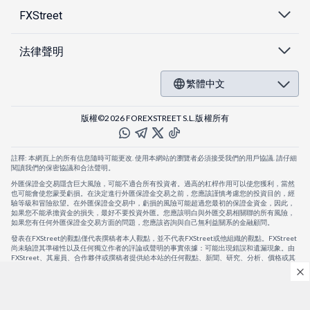
FXStreet
法律聲明
繁體中文
版權©2026 FOREXSTREET S.L.版權所有
註釋: 本網頁上的所有信息隨時可能更改. 使用本網站的瀏覽者必須接受我們的用戶協議. 請仔細
閱讀我們的保密協議和合法聲明。
外匯保證金交易隱含巨大風險，可能不適合所有投資者。過高的杠桿作用可以使您獲利，當然
也可能會使您蒙受虧損。在決定進行外匯保證金交易之前，您應該謹慎考慮您的投資目的，經
驗等級和冒險欲望。在外匯保證金交易中，虧損的風險可能超過您最初的保證金資金，因此，
如果您不能承擔資金的損失，最好不要投資外匯。您應該明白與外匯交易相關聯的所有風險，
如果您有任何外匯保證金交易方面的問題，您應該咨詢與自己無利益關系的金融顧問。
發表在FXStreet的觀點僅代表撰稿者本人觀點，並不代表FXStreet或他組織的觀點。FXStreet
尚未驗證其準確性以及任何獨立作者的評論或聲明的事實依據：可能出現錯誤和遺漏現象。由
FXStreet、其雇員、合作夥伴或撰稿者提供給本站的任何觀點、新聞、研究、分析、價格或其
他信息，僅作為壹般的市場評論，並不構成投資建議。FXStreet將不會承擔任何損失或損害的
賠償責任，包括但不限於因直接或間接使用或依賴這些信息而可能產生的任何利潤損失。