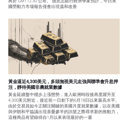
將於 GMT12:30 公布。 德意志銀行經濟學家預計，今日美
國勞動力市場報告僅會出現溫和改善
黃金逼近4,300美元，多頭無視美元走強與聯準會升息押
注，靜待美國非農就業數據
黃金延續盤中穩步上漲態勢，進入歐洲時段後再度躍升至
4,300美元附近，接近前一日創下的6月18日以來最高水平。
由於交易員如今正關注關鍵的美國月度就業數據，以在美國
與伊朗和平協議出現喜憂參半的訊號之際尋求新的推動力，
這種商品有望錄得自1月以來表現最好的一週