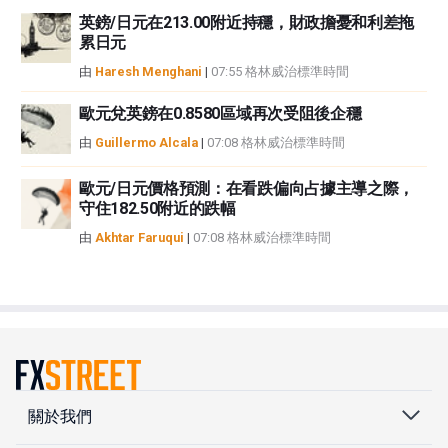
英鎊/日元在213.00附近持穩，財政擔憂和利差拖
累日元
由
Haresh Menghani
|
07:55 格林威治標準時間
歐元兌英鎊在0.8580區域再次受阻後企穩
由
Guillermo Alcala
|
07:08 格林威治標準時間
歐元/日元價格預測：在看跌偏向占據主導之際，
守住182.50附近的跌幅
由
Akhtar Faruqui
|
07:08 格林威治標準時間
關於我們