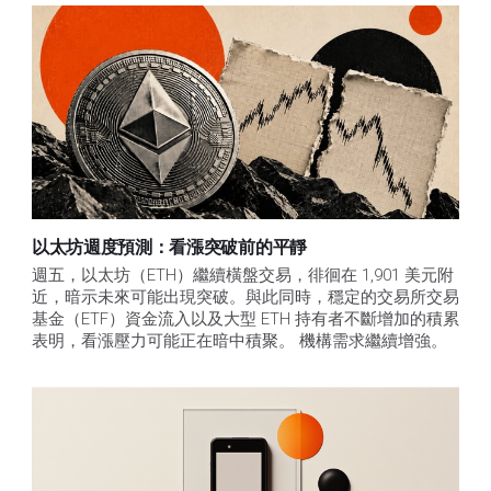
以太坊週度預測：看漲突破前的平靜
週五，以太坊（ETH）繼續橫盤交易，徘徊在 1,901 美元附
近，暗示未來可能出現突破。與此同時，穩定的交易所交易
基金（ETF）資金流入以及大型 ETH 持有者不斷增加的積累
表明，看漲壓力可能正在暗中積聚。 機構需求繼續增強。