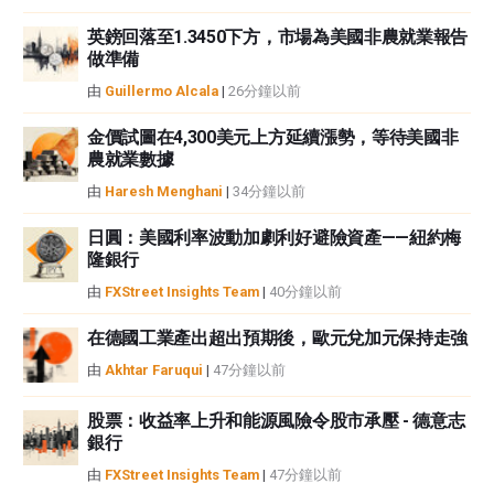
者沒有收到撰寫這篇文章的報酬。
FXStreet和作者不提供個性化的建議。作者對該資訊的準確性、完整性或適用
英鎊回落至1.3450下方，市場為美國非農就業報告
性不作任何陳述。FXStreet和作者將不承擔任何錯誤，遺漏或任何損失，傷害
做準備
或損害由此資訊及其顯示或使用引起的。錯誤和遺漏除外。本文作者和
由
Guillermo Alcala
|
26分鐘以前
FXStreet並非註冊投資顧問，本文內容無意提供任何投資建議。
金價試圖在4,300美元上方延續漲勢，等待美國非
農就業數據
由
Haresh Menghani
|
34分鐘以前
日圓：美國利率波動加劇利好避險資產——紐約梅
隆銀行
由
FXStreet Insights Team
|
40分鐘以前
在德國工業產出超出預期後，歐元兌加元保持走強
由
Akhtar Faruqui
|
47分鐘以前
股票：收益率上升和能源風險令股市承壓 - 德意志
銀行
由
FXStreet Insights Team
|
47分鐘以前