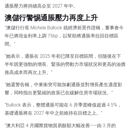
通脹壓力將持續高企至 2027 年中。
澳儲行警惕通脹壓力再度上升
"澳儲行行長 Michele Bullock 就經濟前景作證稱，董事會今
年已將現金利率上調 75bp，以幫助將通脹率拉回目標區
間。"
"她表示，通脹在 2025 年初已降至目標區間，但隨後在下
半年因更強勁的增長、緊張的勞動力市場狀況和更高的油價
推高成本而再次上升。"
"她還警告稱，中東衝突可能加劇通脹並對增長產生適度影
響，同時指出更緊縮的政策已在緩解住房市場狀況。"
"Bullock 表示，整體通脹可能在 6 月季度峰值超過 4.5%，
基礎通脹將在 2027 年中之前維持在目標之上。"
"澳大利亞 4 月國際貨物貿易餘額大幅改善——由 3 月的