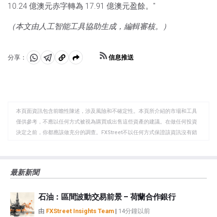
10.24 億澳元赤字轉為 17.91 億澳元盈餘。"
（本文由人工智能工具協助生成，編輯審核。）
信息推送
分享：
分
分
複
享
享
製
至
至
到
WhatsApp
Telegram
剪
本頁面資訊包含前瞻性陳述，涉及風險和不確定性。本頁所介紹的市場和工具
貼
僅供參考，不應以任何方式被視為購買或出售這些資產的建議。在做任何投資
板
決定之前，你都應該做充分的調查。FXStreet不以任何方式保證該資訊沒有錯
誤、錯誤或重大錯報。它也不保證這些資料是及時的。在公開市場投資涉及很
大的風險，包括損失全部或部分投資，以及精神上的痛苦。所有與投資有關的
風險、損失和成本，包括本金的全部損失，均由您負責。本文僅代表作者個人
最新新聞
觀點，並不代表FXStreet或其廣告商的官方政策或立場。作者不對本頁連結的
資訊負責。
石油：區間波動交易前景 – 荷蘭合作銀行
如果文章正文中沒有明確提到，在撰寫本文時，作者在本文中提到的任何股票
中都沒有頭寸，也沒有與文中提到的任何公司有業務關係。除了FXStreet，作
由
FXStreet Insights Team
|
14分鐘以前