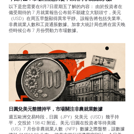
以下是您需要在8月7日星期五了解的内容： 由於投資者在
備受期待的 7 月就業報告公布前不願建立大額頭寸，美元
（USD）在周五早盤顯得異常平靜。該報告將包括失業率、
非農就業人數和工資通脹數據。加拿大統計局也將在當天晚
些時候公布 7 月份勞動力市場數據。
日圓兌美元整體持平，市場關注非農就業數據
週五歐洲交易時段，日圓（JPY）兌美元（USD）幾乎持
平，交投於 158.42 附近。美元/日圓在投資者等待美國
（US）7 月份非農就業人數（NFP）數據之際盤整，該數據