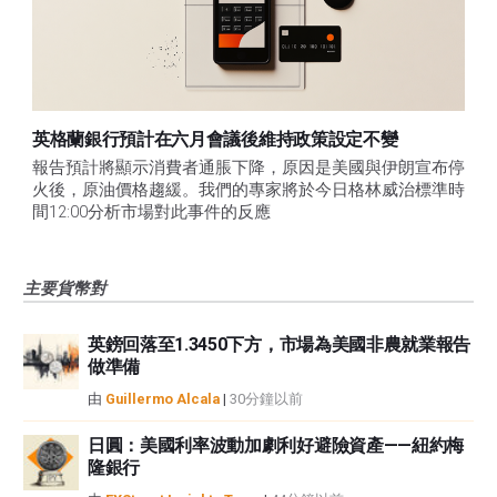
英格蘭銀行預計在六月會議後維持政策設定不變
報告預計將顯示消費者通脹下降，原因是美國與伊朗宣布停
火後，原油價格趨緩。我們的專家將於今日格林威治標準時
間12:00分析市場對此事件的反應
主要貨幣對
英鎊回落至1.3450下方，市場為美國非農就業報告
做準備
由
Guillermo Alcala
|
30分鐘以前
日圓：美國利率波動加劇利好避險資產——紐約梅
隆銀行