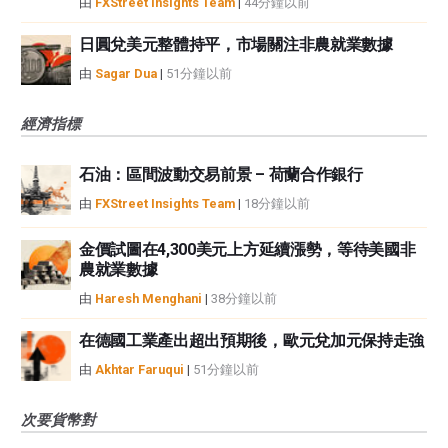
由
FXStreet Insights Team
|
44分鐘以前
日圓兌美元整體持平，市場關注非農就業數據
由
Sagar Dua
|
51分鐘以前
經濟指標
石油：區間波動交易前景 – 荷蘭合作銀行
由
FXStreet Insights Team
|
18分鐘以前
金價試圖在4,300美元上方延續漲勢，等待美國非
農就業數據
由
Haresh Menghani
|
38分鐘以前
在德國工業產出超出預期後，歐元兌加元保持走強
由
Akhtar Faruqui
|
51分鐘以前
次要貨幣對