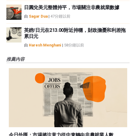
日圓兌美元整體持平，市場關注非農就業數據
由
Sagar Dua
|
47分鐘以前
英鎊/日元在213.00附近持穩，財政擔憂和利差拖
累日元
由
Haresh Menghani
|
58分鐘以前
推薦內容
今日外匯：市場將注意力從中東轉向非農就業人數