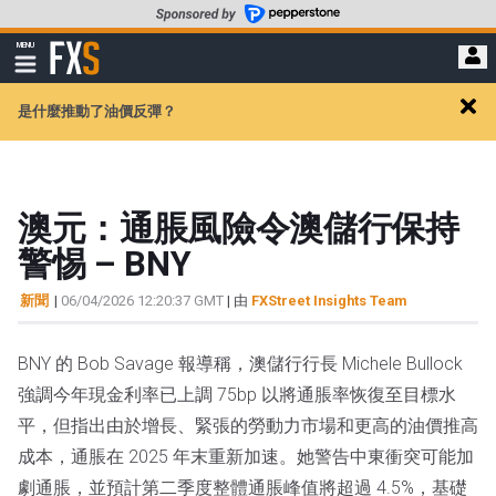
轉
至
FXStreet
MENU
主
顯
示
要
導
內
是什麼推動了油價反彈？
航
Clos
容
alert
澳元：通脹風險令澳儲行保持
警惕 – BNY
新聞
|
06/04/2026 12:20:37 GMT
| 由
FXStreet Insights Team
BNY 的 Bob Savage 報導稱，澳儲行行長 Michele Bullock
強調今年現金利率已上調 75bp 以將通脹率恢復至目標水
平，但指出由於增長、緊張的勞動力市場和更高的油價推高
成本，通脹在 2025 年末重新加速。她警告中東衝突可能加
劇通脹，並預計第二季度整體通脹峰值將超過 4.5%，基礎