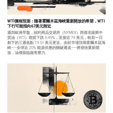
WTI價格預測：隨著霍爾木茲海峽重新開放的希望，WTI
下行可能指向67美元附近
週四歐洲早盤，紐約商品交易所（NYMEX）西德克薩斯中
質油（WTI）期貨下跌 0.45%，至接近 74 美元，較前一日
創下的三週低點 73.51 美元更近。由於市場預期霍爾木茲海
峽——全球近 20% 能源供應的關鍵通道——將很快重新開
放，油價面臨拋售壓力。 