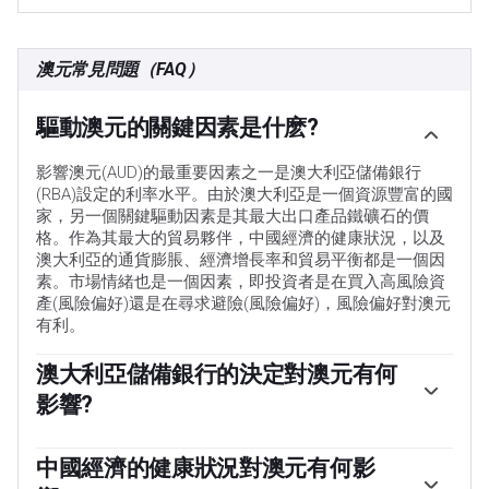
澳元常見問題（FAQ）
驅動澳元的關鍵因素是什麽?
影響澳元(AUD)的最重要因素之一是澳大利亞儲備銀行
(RBA)設定的利率水平。由於澳大利亞是一個資源豐富的國
家，另一個關鍵驅動因素是其最大出口產品鐵礦石的價
格。作為其最大的貿易夥伴，中國經濟的健康狀況，以及
澳大利亞的通貨膨脹、經濟增長率和貿易平衡都是一個因
素。市場情緒也是一個因素，即投資者是在買入高風險資
產(風險偏好)還是在尋求避險(風險偏好)，風險偏好對澳元
有利。
澳大利亞儲備銀行的決定對澳元有何
影響?
澳大利亞儲備銀行(RBA)通過設定澳大利亞各銀行相互拆借
的利率水平來影響澳元(AUD)。這影響了整個經濟的利率
中國經濟的健康狀況對澳元有何影
水平。澳大利亞央行的主要目標是通過上調或下調利率來