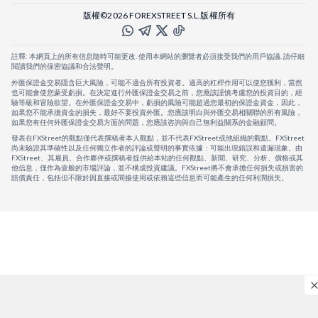
版權©2026 FOREXSTREET S.L.版權所有
註釋: 本網頁上的所有信息隨時可能更改. 使用本網站的瀏覽者必須接受我們的用戶協議. 請仔細
閱讀我們的保密協議和合法聲明。
外匯保證金交易隱含巨大風險，可能不適合所有投資者。過高的杠桿作用可以使您獲利，當然
也可能會使您蒙受虧損。在決定進行外匯保證金交易之前，您應該謹慎考慮您的投資目的，經
驗等級和冒險欲望。在外匯保證金交易中，虧損的風險可能超過您最初的保證金資金，因此，
如果您不能承擔資金的損失，最好不要投資外匯。您應該明白與外匯交易相關聯的所有風險，
如果您有任何外匯保證金交易方面的問題，您應該咨詢與自己無利益關系的金融顧問。
發表在FXStreet的觀點僅代表撰稿者本人觀點，並不代表FXStreet或他組織的觀點。FXStreet
尚未驗證其準確性以及任何獨立作者的評論或聲明的事實依據：可能出現錯誤和遺漏現象。由
FXStreet、其雇員、合作夥伴或撰稿者提供給本站的任何觀點、新聞、研究、分析、價格或其
他信息，僅作為壹般的市場評論，並不構成投資建議。FXStreet將不會承擔任何損失或損害的
賠償責任，包括但不限於因直接或間接使用或依賴這些信息而可能產生的任何利潤損失。