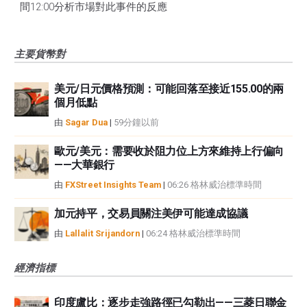
間12:00分析市場對此事件的反應
主要貨幣對
美元/日元價格預測：可能回落至接近155.00的兩
個月低點
由
Sagar Dua
|
59分鐘以前
歐元/美元：需要收於阻力位上方來維持上行偏向
——大華銀行
由
FXStreet Insights Team
|
06:26 格林威治標準時間
加元持平，交易員關注美伊可能達成協議
由
Lallalit Srijandorn
|
06:24 格林威治標準時間
經濟指標
印度盧比：逐步走強路徑已勾勒出——三菱日聯金