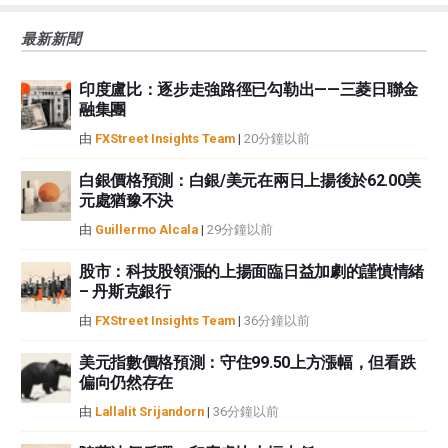
大的風險，包括損失全部或部分投資，以及精神上的痛苦。所有與投資有關的
風險、損失和成本，包括本金的全部損失，均由您負責。本文僅代表作者個人
最新新聞
觀點，並不代表FXStreet或其廣告商的官方政策或立場。作者不對本頁連結的
資訊負責。
印度盧比：逐步走強路徑已勾勒出——三菱日聯金
如果文章正文中沒有明確提到，在撰寫本文時，作者在本文中提到的任何股票
融集團
中都沒有頭寸，也沒有與文中提到的任何公司有業務關係。除了FXStreet，作
者沒有收到撰寫這篇文章的報酬。
由
FXStreet Insights Team
|
20分鐘以前
FXStreet和作者不提供個性化的建議。作者對該資訊的準確性、完整性或適用
性不作任何陳述。FXStreet和作者將不承擔任何錯誤，遺漏或任何損失，傷害
白銀價格預測：白銀/美元在兩日上揚後於62.00美
元處猶豫不決
或損害由此資訊及其顯示或使用引起的。錯誤和遺漏除外。本文作者和
FXStreet並非註冊投資顧問，本文內容無意提供任何投資建議。
由
Guillermo Alcala
|
29分鐘以前
股市：科技股領漲的上揚面臨日益加劇的謹慎情緒
– 丹斯克銀行
由
FXStreet Insights Team
|
36分鐘以前
美元指數價格預測：守住99.50上方漲幅，但看跌
偏向仍然存在
由
Lallalit Srijandorn
|
36分鐘以前