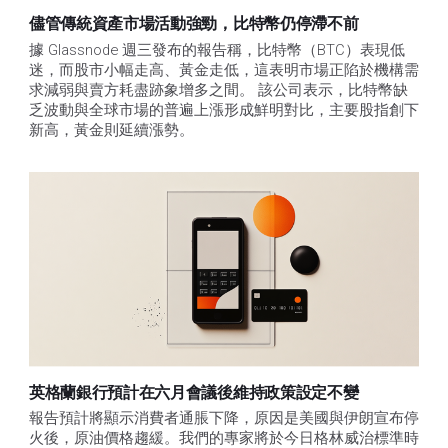
儘管傳統資產市場活動強勁，比特幣仍停滯不前
據 Glassnode 週三發布的報告稱，比特幣（BTC）表現低
迷，而股市小幅走高、黃金走低，這表明市場正陷於機構需
求減弱與賣方耗盡跡象增多之間。 該公司表示，比特幣缺
乏波動與全球市場的普遍上漲形成鮮明對比，主要股指創下
新高，黃金則延續漲勢。
英格蘭銀行預計在六月會議後維持政策設定不變
報告預計將顯示消費者通脹下降，原因是美國與伊朗宣布停
火後，原油價格趨緩。我們的專家將於今日格林威治標準時