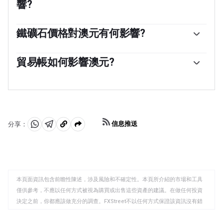
響?
維持2-3%的穩定通脹率。與其他主要央行相比，相對較高
的利率支持澳元，而相對較低的利率則支持澳元。澳大利
中國是澳大利亞最大的貿易夥伴，因此中國經濟的健康狀
亞央行還可以使用量化寬松和緊縮政策來影響信貸狀況，
況對澳元(AUD)的價值有重大影響。當中國經濟表現良好
鐵礦石價格對澳元有何影響?
前者對澳元不利，後者對澳元有利。
時，它會從澳大利亞購買更多的原材料、商品和服務，從
鐵礦石是澳大利亞最大的出口產品，根據2021年的數據，
而提振對澳元的需求，推高澳元的價值。當中國經濟增長
每年的出口額為1180億美元，中國是其主要出口目的地。
貿易帳如何影響澳元?
速度不如預期時，情況正好相反。因此，中國經濟增長數
因此，鐵礦石價格可以成為澳元的驅動因素。一般來說，
據的正面或負面驚喜通常會對澳元及其貨幣對產生直接影
貿易帳，即一個國家出口收入與進口收入之間的差額，是
如果鐵礦石價格上漲，澳元也會上漲，因為對澳元的總需
響。
影響澳元價值的另一個因素。如果澳大利亞生產受歡迎的
求會增加。如果鐵礦石價格下跌，情況則正好相反。較高
出口產品，那麽它的貨幣將純粹從尋求購買其出口產品的
的鐵礦石價格也往往導致澳大利亞更有可能出現貿易順
外國買家創造的剩余需求中獲得價值，而不是購買進口產
差，這對澳元也是有利的。
品的支出。因此，凈貿易余額為正會增強澳元，如果貿易
信息推送
分享：
余額為負則會產生相反的效果。
分
分
複
享
享
製
至
至
到
WhatsApp
Telegram
剪
本頁面資訊包含前瞻性陳述，涉及風險和不確定性。本頁所介紹的市場和工具
貼
僅供參考，不應以任何方式被視為購買或出售這些資產的建議。在做任何投資
板
決定之前，你都應該做充分的調查。FXStreet不以任何方式保證該資訊沒有錯
誤、錯誤或重大錯報。它也不保證這些資料是及時的。在公開市場投資涉及很