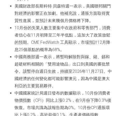
美國財政部長斯科特·貝森特週一表示，美國聯邦關門
對經濟的影響正在加劇。他補充說，通脹方面取得實
質性進展，並預計未來幾個月價格將下降。
10月份的失業人數主要集中在政府和零售部門，消費
者信心在11月初降至三年半低點，這加大了政策放鬆
的預期。CME FedWatch 工具顯示，市場預計12月降
息25個基點的概率為68%。
中國商務部週一表示，將暫時解除對與鎵、鍺、銻和
超硬材料相關的「雙用途物品」出口到美國的審批禁
令。該暫停自週日生效，持續至2026年11月27日。中
國經濟的任何變化都可能影響澳元，因為中國是澳大
利亞的主要貿易夥伴。
中國國家統計局週日發布的數據顯示，10月份消費者
物價指數（CPI）同比上漲0.2%，在9月份下降0.3%後
恢復。市場共識為該報告期為0%。10月份CPI通脹環
比上漲0.2%，高於前值0.1%。生產者價格指數