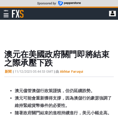
轉
至
FXStreet
MENU
主
顯
示
要
導
內
航
容
澳元在美國政府關門即將結束
之際承壓下跌
新聞
|
11/12/2025 05:44:53 GMT
| 由
Akhtar Faruqui
澳元儘管澳儲行政策謹慎，但仍延續跌勢。
澳元可能會重新獲得支撐，因為澳儲行的豪瑟強調了
維持緊縮貨幣條件的必要性。
隨著政府關門結束的進程持續進行，美元小幅走高。