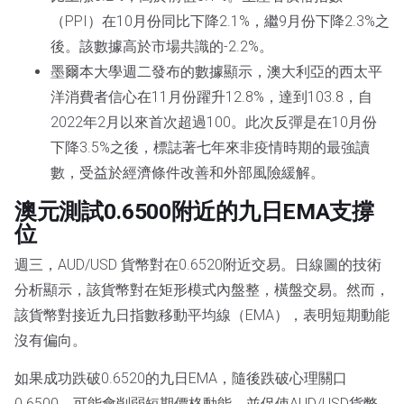
（PPI）在10月份同比下降2.1%，繼9月份下降2.3%之
後。該數據高於市場共識的-2.2%。
墨爾本大學週二發布的數據顯示，澳大利亞的西太平
洋消費者信心在11月份躍升12.8%，達到103.8，自
2022年2月以來首次超過100。此次反彈是在10月份
下降3.5%之後，標誌著七年來非疫情時期的最強讀
數，受益於經濟條件改善和外部風險緩解。
澳元測試0.6500附近的九日EMA支撐
位
週三，AUD/USD 貨幣對在0.6520附近交易。日線圖的技術
分析顯示，該貨幣對在矩形模式內盤整，橫盤交易。然而，
該貨幣對接近九日指數移動平均線（EMA），表明短期動能
沒有偏向。
如果成功跌破0.6520的九日EMA，隨後跌破心理關口
0.6500，可能會削弱短期價格動能，並促使AUD/USD貨幣