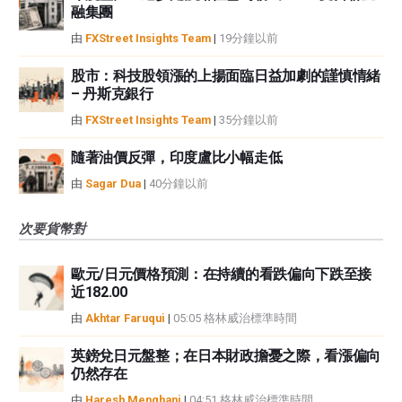
融集團
由
FXStreet Insights Team
|
19分鐘以前
股市：科技股領漲的上揚面臨日益加劇的謹慎情緒
– 丹斯克銀行
由
FXStreet Insights Team
|
35分鐘以前
隨著油價反彈，印度盧比小幅走低
由
Sagar Dua
|
40分鐘以前
次要貨幣對
歐元/日元價格預測：在持續的看跌偏向下跌至接
近182.00
由
Akhtar Faruqui
|
05:05 格林威治標準時間
英鎊兌日元盤整；在日本財政擔憂之際，看漲偏向
仍然存在
由
Haresh Menghani
|
04:51 格林威治標準時間