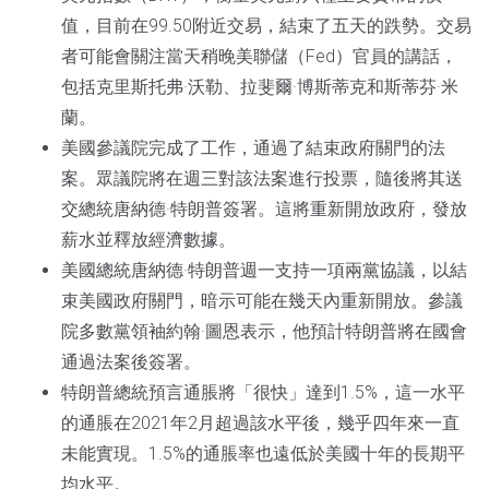
值，目前在99.50附近交易，結束了五天的跌勢。交易
者可能會關注當天稍晚美聯儲（Fed）官員的講話，
包括克里斯托弗·沃勒、拉斐爾·博斯蒂克和斯蒂芬·米
蘭。
美國參議院完成了工作，通過了結束政府關門的法
案。眾議院將在週三對該法案進行投票，隨後將其送
交總統唐納德·特朗普簽署。這將重新開放政府，發放
薪水並釋放經濟數據。
美國總統唐納德·特朗普週一支持一項兩黨協議，以結
束美國政府關門，暗示可能在幾天內重新開放。參議
院多數黨領袖約翰·圖恩表示，他預計特朗普將在國會
通過法案後簽署。
特朗普總統預言通脹將「很快」達到1.5%，這一水平
的通脹在2021年2月超過該水平後，幾乎四年來一直
未能實現。1.5%的通脹率也遠低於美國十年的長期平
均水平。