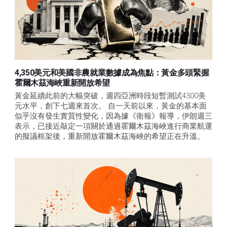
4,350美元和美國非農就業數據成為焦點：黃金多頭緊握
霍爾木茲海峽重新開放希望
黃金延續此前的大幅突破，週四亞洲時段短暫測試4300美
元水平，創下七週來首次。 自一天前以來，黃金的基本面
似乎沒有發生實質性變化，因為據《衛報》報導，伊朗週三
表示，已接近敲定一項關於通過霍爾木茲海峽進行商業航運
的擬議框架後，重新開放霍爾木茲海峽的希望正在升溫。