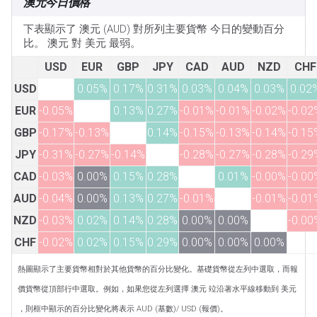
澳元今日價格
下表顯示了 澳元 (AUD) 對所列主要貨幣 今日的變動百分
比。 澳元 對 美元 最弱。
USD
EUR
GBP
JPY
CAD
AUD
NZD
CHF
USD
0.05%
0.17%
0.31%
0.03%
0.04%
0.03%
0.02
EUR
-0.05%
0.13%
0.27%
-0.01%
-0.01%
-0.02%
-0.02
GBP
-0.17%
-0.13%
0.14%
-0.15%
-0.13%
-0.14%
-0.15
JPY
-0.31%
-0.27%
-0.14%
-0.28%
-0.27%
-0.28%
-0.29
CAD
-0.03%
0.00%
0.15%
0.28%
0.01%
-0.00%
-0.00
AUD
-0.04%
0.00%
0.13%
0.27%
-0.01%
-0.01%
-0.01
NZD
-0.03%
0.02%
0.14%
0.28%
0.00%
0.00%
-0.00
CHF
-0.02%
0.02%
0.15%
0.29%
0.00%
0.00%
0.00%
熱圖顯示了主要貨幣相對於其他貨幣的百分比變化。基礎貨幣從左列中選取，而報
價貨幣從頂部行中選取。例如，如果您從左列選擇 澳元 竝沿著水平線移動到 美元
，則框中顯示的百分比變化將表示 AUD (基數)/ USD (報價)。