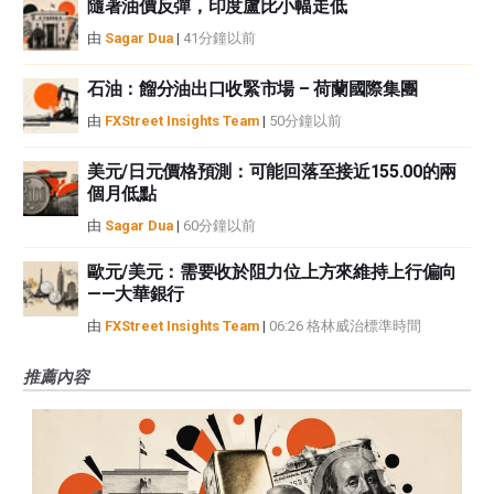
隨著油價反彈，印度盧比小幅走低
由
Sagar Dua
|
41分鐘以前
石油：餾分油出口收緊市場 – 荷蘭國際集團
由
FXStreet Insights Team
|
50分鐘以前
美元/日元價格預測：可能回落至接近155.00的兩
個月低點
由
Sagar Dua
|
60分鐘以前
歐元/美元：需要收於阻力位上方來維持上行偏向
——大華銀行
由
FXStreet Insights Team
|
06:26 格林威治標準時間
推薦內容