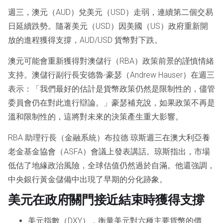
週三，澳元（AUD）兌美元（USD）走弱，連續第二個交易
日延續跌勢。隨著美元（USD）因美國（US）政府重新開
放的進程獲得支撐，AUD/USD 貨幣對下跌。
澳元可能會重新獲得對澳儲行（RBA）政策前景的謹慎情緒
支持。澳儲行副行長安德魯-豪瑟（Andrew Hauser）在週三
表示：「我們最好的估計是貨幣政策仍然是限制性的，儘管
委員會仍在對此進行辯論。」豪瑟補充說，如果政策不再是
溫和限制性的，這將對未來的決策產生重大影響。
RBA 助理行長（金融系統）布拉德·琼斯週三在澳大利亞養
老金基金協會（ASFA）會議上發表講話。琼斯指出，市場
低估了地緣政治風險，全球估值仍然過於自滿。他還強調，
中央銀行黃金儲備中出現了早期的分化跡象。
美元在政府關門接近結束時獲得支撐
美元指數（DXY），衡量美元對六種主要貨幣的價