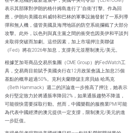
在中東危機的最新進展中，美國中央司令部（CENTCOM）
表示其部隊對伊朗的格什姆島進行了"自衛"打擊。作為回
應，伊朗向美國在科威特和巴林的軍事設施發射了一系列導
彈和無人機，儘管美國及海灣地區的防空系統攔截了大部分
攻擊。此外，以色列與真主黨之間的衝突也因美伊和平談判
未取得突破而加劇。這些因素，加上市場押注美聯儲
（Fed）將在2026年加息，支撐美元並壓制澳元/美元。
根據芝加哥商品交易所集團（CME Group）的FedWatch工
具，交易商目前賦予美國央行在12月政策會議上加息25個
基點的概率超過50%。克利夫蘭聯儲主席貝絲·哈馬克
（Beth Hammack）週二的評論進一步推高了押注，她表示
央行堅定致力於將通脹率降回2%，如果通脹趨勢不降溫，
可能很快需要採取行動。然而，中國樂觀的服務業PMI可能
為代表中國經濟的澳元提供一定支撐，限制澳元/美元的進
一步貶值。