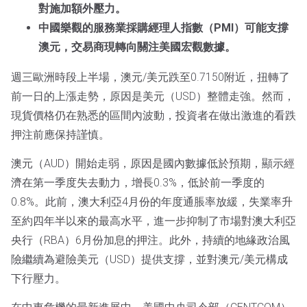
對施加額外壓力。
中國樂觀的服務業採購經理人指數（PMI）可能支撐
澳元，交易商現轉向關注美國宏觀數據。
週三歐洲時段上半場，澳元/美元跌至0.7150附近，扭轉了
前一日的上漲走勢，原因是美元（USD）整體走強。然而，
現貨價格仍在熟悉的區間內波動，投資者在做出激進的看跌
押注前應保持謹慎。
澳元（AUD）開始走弱，原因是國內數據低於預期，顯示經
濟在第一季度失去動力，增長0.3%，低於前一季度的
0.8%。此前，澳大利亞4月份的年度通脹率放緩，失業率升
至約四年半以來的最高水平，進一步抑制了市場對澳大利亞
央行（RBA）6月份加息的押注。此外，持續的地緣政治風
險繼續為避險美元（USD）提供支撐，並對澳元/美元構成
下行壓力。