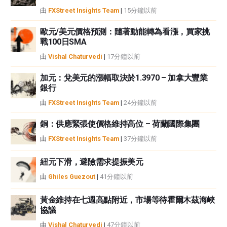
由
FXStreet Insights Team
|
15分鐘以前
歐元/美元價格預測：隨著動能轉為看漲，買家挑
戰100日SMA
由
Vishal Chaturvedi
|
17分鐘以前
加元：兌美元的漲幅取決於1.3970 – 加拿大豐業
銀行
由
FXStreet Insights Team
|
24分鐘以前
銅：供應緊張使價格維持高位 – 荷蘭國際集團
由
FXStreet Insights Team
|
37分鐘以前
紐元下滑，避險需求提振美元
由
Ghiles Guezout
|
41分鐘以前
黃金維持在七週高點附近，市場等待霍爾木茲海峽
協議
由
Vishal Chaturvedi
|
47分鐘以前