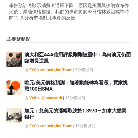
報告預計將顯示消費者通脹下降，原因是美國與伊朗宣布停
火後，原油價格趨緩。我們的專家將於今日格林威治標準時
間12:00分析市場對此事件的反應
主要貨幣對
澳大利亞AAA信用評級剛剛被重申：為何澳元仍面
臨增長逆風
由
FXStreet Insights Team
|
9分鐘以前
歐元/美元價格預測：隨著動能轉為看漲，買家挑
戰100日SMA
由
Vishal Chaturvedi
|
12分鐘以前
加元：兌美元的漲幅取決於1.3970 – 加拿大豐業
銀行
由
FXStreet Insights Team
|
19分鐘以前