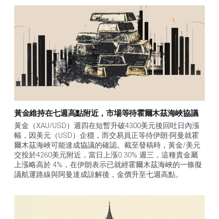
黃金維持在七週高點附近，市場等待霍爾木茲海峽協議
黃金（XAU/USD）週四在短暫升破4300美元後回吐日內漲
幅，因美元（USD）企穩，而交易員正等待伊朗-阿曼就霍
爾木茲海峽可能達成協議的確認。截至發稿時，黃金/美元
交投於4260美元附近，當日上漲0.30% 週三，這種貴金屬
上漲略高於 4%，在伊朗表示已就經霍爾木茲海峽的一條擬
議航運路線與阿曼達成諒解後，金價升至七週高點。