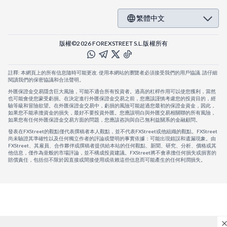
繁體中文
版權©2026 FOREXSTREET S.L.版權所有
註釋: 本網頁上的所有信息隨時可能更改. 使用本網站的瀏覽者必須接受我們的用戶協議. 請仔細
閱讀我們的保密協議和合法聲明。
外匯保證金交易隱含巨大風險，可能不適合所有投資者。過高的杠桿作用可以使您獲利，當然
也可能會使您蒙受虧損。在決定進行外匯保證金交易之前，您應該謹慎考慮您的投資目的，經
驗等級和冒險欲望。在外匯保證金交易中，虧損的風險可能超過您最初的保證金資金，因此，
如果您不能承擔資金的損失，最好不要投資外匯。您應該明白與外匯交易相關聯的所有風險，
如果您有任何外匯保證金交易方面的問題，您應該咨詢與自己無利益關系的金融顧問。
發表在FXStreet的觀點僅代表撰稿者本人觀點，並不代表FXStreet或他組織的觀點。FXStreet
尚未驗證其準確性以及任何獨立作者的評論或聲明的事實依據：可能出現錯誤和遺漏現象。由
FXStreet、其雇員、合作夥伴或撰稿者提供給本站的任何觀點、新聞、研究、分析、價格或其
他信息，僅作為壹般的市場評論，並不構成投資建議。FXStreet將不會承擔任何損失或損害的
賠償責任，包括但不限於因直接或間接使用或依賴這些信息而可能產生的任何利潤損失。