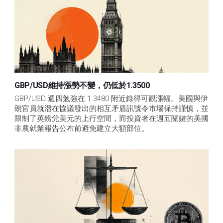
GBP/USD維持漲勢不變，仍低於1.3500
GBP/USD 週四勉強在 1.3480 附近錄得可觀漲幅。美國與伊
朗官員就潛在協議發出的相互矛盾訊號令市場保持謹慎，並
限制了英鎊兌美元的上行空間，而投資者在週五關鍵的美國
非農就業報告公布前避免建立大額部位。