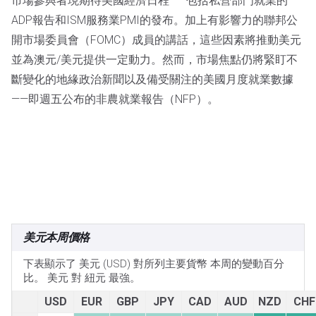
市場參與者現期待美國經濟日程——包括私營部門就業的
ADP報告和ISM服務業PMI的發布。加上有影響力的聯邦公
開市場委員會（FOMC）成員的講話，這些因素將推動美元
並為澳元/美元提供一定動力。然而，市場焦點仍將緊盯不
斷變化的地緣政治新聞以及備受關注的美國月度就業數據
——即週五公布的非農就業報告（NFP）。
美元本周價格
下表顯示了 美元 (USD) 對所列主要貨幣 本周的變動百分
比。 美元 對 紐元 最強。
USD
EUR
GBP
JPY
CAD
AUD
NZD
CHF