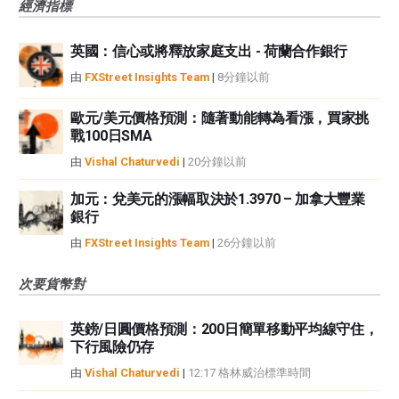
經濟指標
英國：信心或將釋放家庭支出 - 荷蘭合作銀行
由
FXStreet Insights Team
|
8分鐘以前
歐元/美元價格預測：隨著動能轉為看漲，買家挑
戰100日SMA
由
Vishal Chaturvedi
|
20分鐘以前
加元：兌美元的漲幅取決於1.3970 – 加拿大豐業
銀行
由
FXStreet Insights Team
|
26分鐘以前
次要貨幣對
英鎊/日圓價格預測：200日簡單移動平均線守住，
下行風險仍存
由
Vishal Chaturvedi
|
12:17 格林威治標準時間