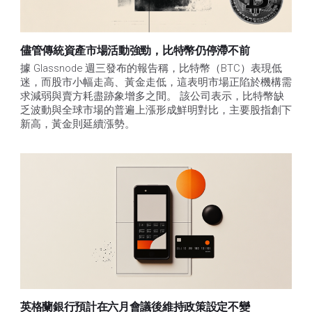
儘管傳統資產市場活動強勁，比特幣仍停滯不前
據 Glassnode 週三發布的報告稱，比特幣（BTC）表現低
迷，而股市小幅走高、黃金走低，這表明市場正陷於機構需
求減弱與賣方耗盡跡象增多之間。 該公司表示，比特幣缺
乏波動與全球市場的普遍上漲形成鮮明對比，主要股指創下
新高，黃金則延續漲勢。
英格蘭銀行預計在六月會議後維持政策設定不變