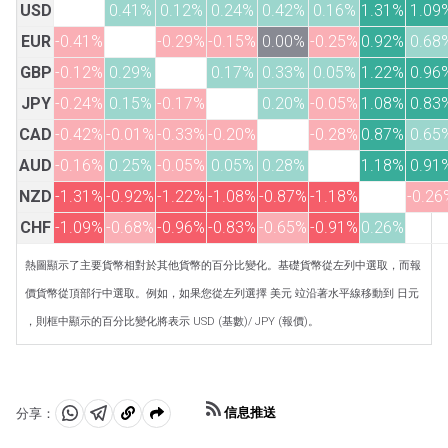
USD
0.41%
0.12%
0.24%
0.42%
0.16%
1.31%
1.09
EUR
-0.41%
-0.29%
-0.15%
0.00%
-0.25%
0.92%
0.68
GBP
-0.12%
0.29%
0.17%
0.33%
0.05%
1.22%
0.96
JPY
-0.24%
0.15%
-0.17%
0.20%
-0.05%
1.08%
0.83
CAD
-0.42%
-0.01%
-0.33%
-0.20%
-0.28%
0.87%
0.65
AUD
-0.16%
0.25%
-0.05%
0.05%
0.28%
1.18%
0.91
NZD
-1.31%
-0.92%
-1.22%
-1.08%
-0.87%
-1.18%
-0.26
CHF
-1.09%
-0.68%
-0.96%
-0.83%
-0.65%
-0.91%
0.26%
熱圖顯示了主要貨幣相對於其他貨幣的百分比變化。基礎貨幣從左列中選取，而報
價貨幣從頂部行中選取。例如，如果您從左列選擇 美元 竝沿著水平線移動到 日元
，則框中顯示的百分比變化將表示 USD (基數)/ JPY (報價)。
信息推送
分享：
分
分
複