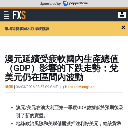
轉
至
FXStreet
MENU
主
顯
示
要
導
內
市場等待霍爾木茲海峽協議
航
Cl
容
ale
澳元延續受疲軟國內生產總值
（GDP）影響的下跌走勢；兌
美元仍在區間內波動
新聞
|
06/03/2026 08:57:09 GMT
| 由
Haresh Menghani
澳元/美元在澳大利亞第一季度GDP數據低於預期後吸
引了新的賣盤。
地緣政治風險和美聯儲鷹派押注利好美元，給該貨幣