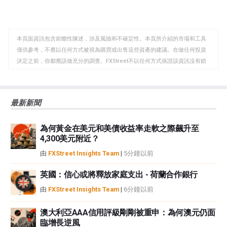
享
享
製
至
至
到
WhatsApp
Telegram
剪
本頁面資訊包含前瞻性陳述，涉及風險和不確定性。本頁所介紹的市場和工具
貼
僅供參考，不應以任何方式被視為購買或出售這些資產的建議。在做任何投資
板
決定之前，你都應該做充分的調查。FXStreet不以任何方式保證該資訊沒有錯
誤、錯誤或重大錯報。它也不保證這些資料是及時的。在公開市場投資涉及很
大的風險，包括損失全部或部分投資，以及精神上的痛苦。所有與投資有關的
風險、損失和成本，包括本金的全部損失，均由您負責。本文僅代表作者個人
最新新聞
觀點，並不代表FXStreet或其廣告商的官方政策或立場。作者不對本頁連結的
資訊負責。
為何黃金在美元和美債收益率走軟之際飆升至
如果文章正文中沒有明確提到，在撰寫本文時，作者在本文中提到的任何股票
4,300美元附近？
中都沒有頭寸，也沒有與文中提到的任何公司有業務關係。除了FXStreet，作
者沒有收到撰寫這篇文章的報酬。
由
FXStreet Insights Team
|
5分鐘以前
FXStreet和作者不提供個性化的建議。作者對該資訊的準確性、完整性或適用
性不作任何陳述。FXStreet和作者將不承擔任何錯誤，遺漏或任何損失，傷害
英國：信心或將釋放家庭支出 - 荷蘭合作銀行
或損害由此資訊及其顯示或使用引起的。錯誤和遺漏除外。本文作者和
由
FXStreet Insights Team
|
6分鐘以前
FXStreet並非註冊投資顧問，本文內容無意提供任何投資建議。
澳大利亞AAA信用評級剛剛被重申：為何澳元仍面
臨增長逆風