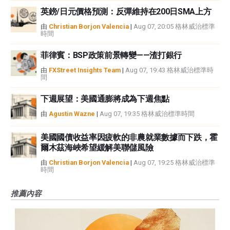
英鎊/日元價格預測：反彈維持在200日SMA上方
由
Christian Borjon Valencia
|
Aug 07, 20:05 格林威治標準
時間
菲律賓：BSP政策前景轉變——渣打銀行
由
FXStreet Insights Team
|
Aug 07, 19:43 格林威治標準時
間
下週展望：美國通膨將成為下週焦點
由
Agustin Wazne
|
Aug 07, 19:35 格林威治標準時間
美國國債收益率因疲軟的非農就業數據而下跌，霍
爾木茲海峽希望緩解美聯儲風險
由
Christian Borjon Valencia
|
Aug 07, 19:25 格林威治標準
時間
推薦內容