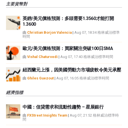
主要貨幣對
英鎊/美元價格預測：多頭需要1.3560才能打開
1.3600
由
Christian Borjon Valencia
|
Aug 07, 18:34 格林威治標準
時間
歐元/美元價格預測：買家關注突破100日SMA
由
Vishal Chaturvedi
|
Aug 07, 17:40 格林威治標準時間
紐西蘭元上漲，因美國勞動力市場疲軟令美元承壓
由
Ghiles Guezout
|
Aug 07, 16:05 格林威治標準時間
經濟指標
中國：信貸需求和流動性趨勢 – 星展銀行
由
FXStreet Insights Team
|
Aug 07, 21:52 格林威治標準時
間