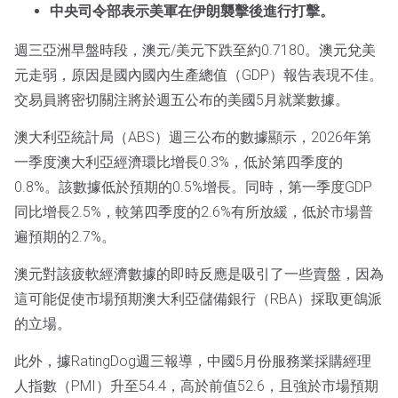
中央司令部表示美軍在伊朗襲擊後進行打擊。
週三亞洲早盤時段，澳元/美元下跌至約0.7180。澳元兌美
元走弱，原因是國內國內生產總值（GDP）報告表現不佳。
交易員將密切關注將於週五公布的美國5月就業數據。
澳大利亞統計局（ABS）週三公布的數據顯示，2026年第
一季度澳大利亞經濟環比增長0.3%，低於第四季度的
0.8%。該數據低於預期的0.5%增長。同時，第一季度GDP
同比增長2.5%，較第四季度的2.6%有所放緩，低於市場普
遍預期的2.7%。
澳元對該疲軟經濟數據的即時反應是吸引了一些賣盤，因為
這可能促使市場預期澳大利亞儲備銀行（RBA）採取更鴿派
的立場。
此外，據RatingDog週三報導，中國5月份服務業採購經理
人指數（PMI）升至54.4，高於前值52.6，且強於市場預期