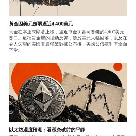
黃金因美元走弱逼近4,400美元
黃金在本週末顯著上漲，逼近每金衡盎司關鍵的4,400美元
關口。這種貴金屬的強勁反彈，源於美元大幅回落，以及在
令人失望的美國非農就業數據公布後，美國公債殖利率全面
下滑。
以太坊週度預測：看漲突破前的平靜