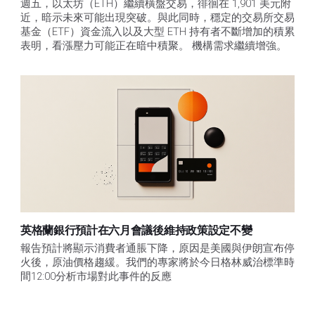
週五，以太坊（ETH）繼續橫盤交易，徘徊在 1,901 美元附
近，暗示未來可能出現突破。與此同時，穩定的交易所交易
基金（ETF）資金流入以及大型 ETH 持有者不斷增加的積累
表明，看漲壓力可能正在暗中積聚。 機構需求繼續增強。
英格蘭銀行預計在六月會議後維持政策設定不變
報告預計將顯示消費者通脹下降，原因是美國與伊朗宣布停
火後，原油價格趨緩。我們的專家將於今日格林威治標準時
間12:00分析市場對此事件的反應