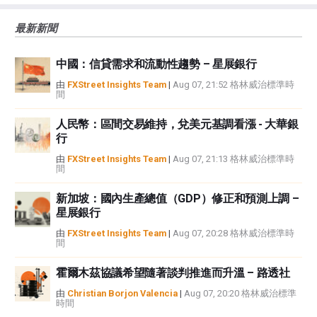
大的風險，包括損失全部或部分投資，以及精神上的痛苦。所有與投資有關的
風險、損失和成本，包括本金的全部損失，均由您負責。本文僅代表作者個人
最新新聞
觀點，並不代表FXStreet或其廣告商的官方政策或立場。作者不對本頁連結的
資訊負責。
中國：信貸需求和流動性趨勢 – 星展銀行
如果文章正文中沒有明確提到，在撰寫本文時，作者在本文中提到的任何股票
中都沒有頭寸，也沒有與文中提到的任何公司有業務關係。除了FXStreet，作
由
FXStreet Insights Team
|
Aug 07, 21:52 格林威治標準時
間
者沒有收到撰寫這篇文章的報酬。
FXStreet和作者不提供個性化的建議。作者對該資訊的準確性、完整性或適用
人民幣：區間交易維持，兌美元基調看漲 - 大華銀
性不作任何陳述。FXStreet和作者將不承擔任何錯誤，遺漏或任何損失，傷害
行
或損害由此資訊及其顯示或使用引起的。錯誤和遺漏除外。本文作者和
FXStreet並非註冊投資顧問，本文內容無意提供任何投資建議。
由
FXStreet Insights Team
|
Aug 07, 21:13 格林威治標準時
間
新加坡：國內生產總值（GDP）修正和預測上調 –
星展銀行
由
FXStreet Insights Team
|
Aug 07, 20:28 格林威治標準時
間
霍爾木茲協議希望隨著談判推進而升溫 – 路透社
由
Christian Borjon Valencia
|
Aug 07, 20:20 格林威治標準
時間