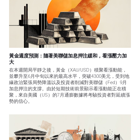
黃金週度預測：隨著美聯儲加息押注緩和，看漲壓力加
大
在本週開局平靜之後，黃金（XAU/USD）積聚看漲動能，
並攀升至6月中旬以來的最高水平，突破4300美元，受到地
緣政治緊張局勢降溫以及投資者削減對美聯儲（Fed）9月
加息押注的支撐。由於短期技術前景顯示看漲動能正在積
聚，來自美國（US）的7月通膨數據將考驗投資者對延續漲
勢的信心。 