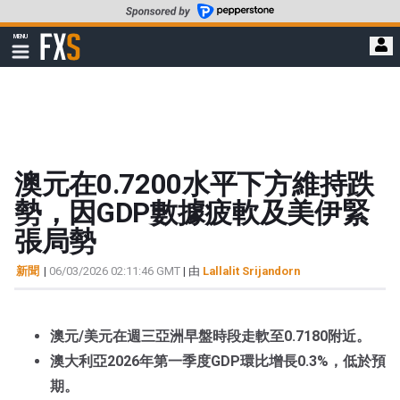
轉
至
FXStreet
MENU
主
顯
示
要
導
內
航
容
澳元在0.7200水平下方維持跌
勢，因GDP數據疲軟及美伊緊
張局勢
新聞
|
06/03/2026 02:11:46 GMT
| 由
Lallalit Srijandorn
澳元/美元在週三亞洲早盤時段走軟至0.7180附近。
澳大利亞2026年第一季度GDP環比增長0.3%，低於預
期。