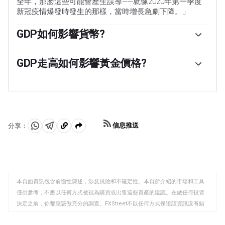
全年，那麽這些可能會產生誤導——就像2020年第一季度
新冠疫情爆發時發生的那樣，當時增長急劇下降。」
GDP如何影響貨幣?
GDP增長通常對一個國家的貨幣有利，因為它反映了經濟
增長，更有可能生產出口商品和服務，並吸引更多的外國
GDP走高如何影響黃金價格?
投資。同樣，當GDP下降時，通常對貨幣是負面的。當經
當經濟增長，GDP上升時，人們傾向於消費更多，從而導
濟增長時，人們傾向於增加消費，從而導致通貨膨脹。然
致通貨膨脹。國家的中央銀行不得不提高利率來對抗通貨
後，該國的中央銀行不得不提高利率來對抗通貨膨脹，其
膨脹。較高的利率對黃金來說是負面的，因為相對於把錢
副作用是吸引更多來自全球投資者的資本流入，從而幫助
存在現金存款賬戶中，它們增加了持有黃金的機會成本。
本幣升值。」
因此，較高的GDP增長率通常是黃金價格的看跌因素。
信息推送
分享：
分
分
複
享
享
製
至
至
到
WhatsApp
Telegram
剪
本頁面資訊包含前瞻性陳述，涉及風險和不確定性。本頁所介紹的市場和工具
貼
僅供參考，不應以任何方式被視為購買或出售這些資產的建議。在做任何投資
板
決定之前，你都應該做充分的調查。FXStreet不以任何方式保證該資訊沒有錯
誤、錯誤或重大錯報。它也不保證這些資料是及時的。在公開市場投資涉及很