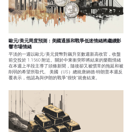
歐元/美元周度預測：美國通脹和戰爭低迷情緒將繼續影
響市場情緒
平淡的一週以歐元/美元貨幣對飆升至數週新高收官，收盤
前交投於 1.1560 附近。關於中東衝突即將結束的樂觀情緒
在本週上半段主導了頭條新聞，隨後卻又被慣常的拖延和被
削弱的希望所取代。 美國（US）總統唐納德-特朗普本週反
覆表示，他認為與伊朗的戰爭"很快"就會結束。