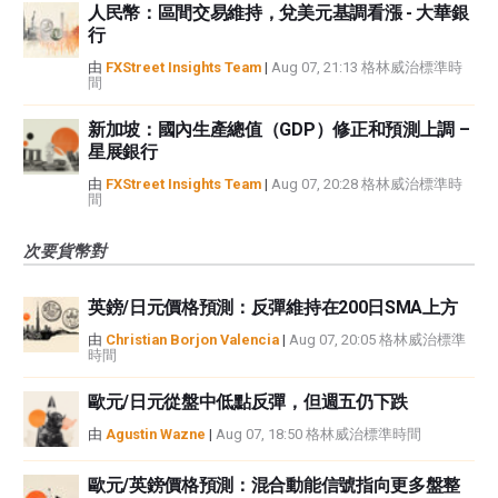
人民幣：區間交易維持，兌美元基調看漲 - 大華銀
行
由
FXStreet Insights Team
|
Aug 07, 21:13 格林威治標準時
間
新加坡：國內生產總值（GDP）修正和預測上調 –
星展銀行
由
FXStreet Insights Team
|
Aug 07, 20:28 格林威治標準時
間
次要貨幣對
英鎊/日元價格預測：反彈維持在200日SMA上方
由
Christian Borjon Valencia
|
Aug 07, 20:05 格林威治標準
時間
歐元/日元從盤中低點反彈，但週五仍下跌
由
Agustin Wazne
|
Aug 07, 18:50 格林威治標準時間
歐元/英鎊價格預測：混合動能信號指向更多盤整