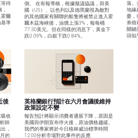
正等待
落。
側。 在有報導稱，根據擬議協議，與美
稱，
地緣
國（US）、以色列以及德黑蘭視為敵對
入霍爾
憂，
的其他國家有關聯的船隻將被禁止進入霍
油基準
券殖
爾木茲海峽後，油價上漲3%，報每桶
關鍵
77.30美元。但在同樣的消息下，黃金下
。
頭似
跌0.09%，白銀下跌0.84%。
近後
英格蘭銀行預計在六月會議後維持
政策設定不變
在吸收
報告預計將顯示消費者通脹下降，原因是
分析師
美國與伊朗宣布停火後，原油價格趨緩。
指出，
我們的專家將於今日格林威治標準時間
1月的
12:00分析市場對此事件的反應