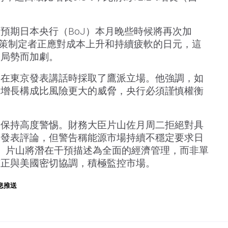
預期日本央行（BoJ）本月晚些時候將再次加
政策制定者正應對成本上升和持續疲軟的日元，這
張局勢而加劇。
三在東京發表講話時採取了鷹派立場。他強調，如
濟增長構成比風險更大的威脅，央行必須謹慎權衡
動保持高度警惕。財務大臣片山佐月周二拒絕對具
據發表評論，但警告稱能源市場持續不穩定要求日
備。片山將潛在干預描述為全面的經濟管理，而非單
京正與美國密切協調，積極監控市場。
息推送