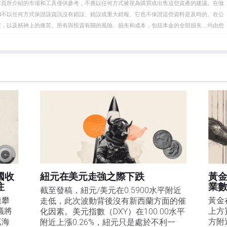
本頁所介紹的市場和工具僅供參考，不應以任何方式被視為購買或出售這些資產的建議。在做
eet不以任何方式保證該資訊沒有錯誤、錯誤或重大錯報。它也不保證這些資料是及時的。在公
資，以及精神上的痛苦。所有與投資有關的風險、損失和成本，包括本金的全部損失，均由您
et或其廣告商的官方政策或立場。作者不對本頁連結的資訊負責。
在本文中提到的任何股票中都沒有頭寸，也沒有與文中提到的任何公司有業務關係。除了
訊的準確性、完整性或適用性不作任何陳述。FXStreet和作者將不承擔任何錯誤，遺漏或任何損
遺漏除外。本文作者和FXStreet並非註冊投資顧問，本文內容無意提供任何投資建議。
國收
紐元在美元走強之際下跌
黃
注
業數
截至發稿，紐元/美元在0.5900水平附近
線攀
黃金
走低，此次波動背後沒有新西蘭方面的催
議將
上方
化因素。美元指數（DXY）在100.00水平
茲海
方附
附近上漲0.26%，紐元只是處於不利一