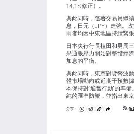
14.1%修正）。
與此同時，隨著交易員繼續
息，日元（JPY）走強。
兩者均因中東地區持續緊
日本央行行長植田和男周
果通脹壓力開始對整體經
加息的平衡。
與此同時，東京對貨幣波
體市場動向或近期干預數
本保持對"適當行動"的準
純的匯率防禦，並指出東
信
分享：
分
分
複
享
享
製
至
至
到