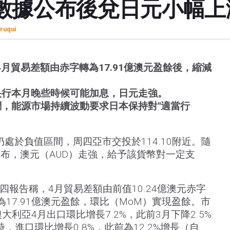
數據公布後兌日元小幅上
ruqui
4月貿易差額由赤字轉為17.91億澳元盈餘後，縮減
央行本月晚些時候可能加息，日元走強。
，能源市場持續波動要求日本保持對"適當行
處於負值區間，周四亞市交投於114.10附近。隨
布，澳元（AUD）走強，給予該貨幣對一定支
四報告稱，4月貿易差額由前值10.24億澳元赤字
轉為17.91億澳元盈餘，環比（MoM）實現盈餘。市
大利亞4月出口環比增長7.2%，此前3月下降2.5%
時，進口環比增長0.8%，此前為12.2%增長（自