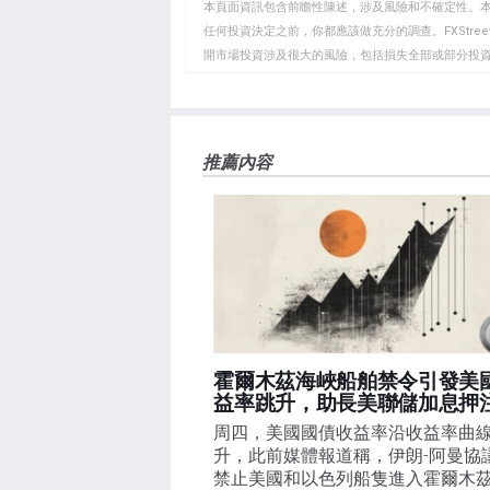
WhatsApp
Telegram
剪
本頁面資訊包含前瞻性陳述，涉及風險和不確定性。
貼
任何投資決定之前，你都應該做充分的調查。FXStr
開市場投資涉及很大的風險，包括損失全部或部分投
板
負責。本文僅代表作者個人觀點，並不代表FXStre
如果文章正文中沒有明確提到，在撰寫本文時，作者
FXStreet，作者沒有收到撰寫這篇文章的報酬。
FXStreet和作者不提供個性化的建議。作者對該資
推薦內容
失，傷害或損害由此資訊及其顯示或使用引起的。錯誤和
霍爾木茲海峽船舶禁令引發美
益率跳升，助長美聯儲加息押
周四，美國國債收益率沿收益率曲
升，此前媒體報道稱，伊朗-阿曼協
禁止美國和以色列船隻進入霍爾木