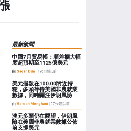
漲
最新新聞
中國7月貿易帳：順差擴大幅
度超預期至1125億美元
由
Sagar Dua
|
19分鐘以前
美元指數在100.00附近持
穩，多頭等待美國非農就業
數據，同時關注伊朗風險
由
Haresh Menghani
|
27分鐘以前
澳元多頭仍在觀望，伊朗風
險在美國非農就業數據公佈
前支撐美元