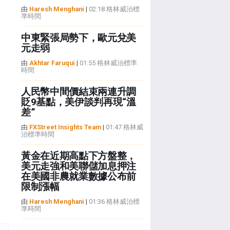
由
Haresh Menghani
|
02:18 格林威治標
準時間
中東緊張局勢下，歐元兌美
元走弱
由
Akhtar Faruqui
|
01:55 格林威治標準
時間
人民幣中間價結束兩連升調
貶9基點，美伊談判再現“溫
差”
由
FXStreet Insights Team
|
01:47 格林威
治標準時間
黃金在近期高點下方盤整，
美元走強和美聯儲加息押注
在美國非農就業數據公布前
限制漲幅
由
Haresh Menghani
|
01:36 格林威治標
準時間