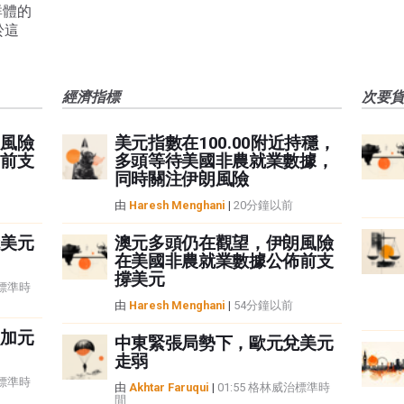
群體的
於這
經濟指標
次要
風險
美元指數在100.00附近持穩，
前支
多頭等待美國非農就業數據，
同時關注伊朗風險
由
Haresh Menghani
|
20分鐘以前
美元
澳元多頭仍在觀望，伊朗風險
在美國非農就業數據公佈前支
撐美元
治標準時
由
Haresh Menghani
|
54分鐘以前
加元
中東緊張局勢下，歐元兌美元
走弱
治標準時
由
Akhtar Faruqui
|
01:55 格林威治標準時
間