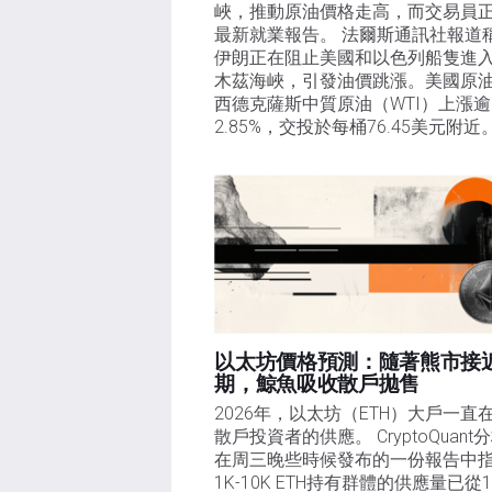
峽，推動原油價格走高，而交易員
最新就業報告。 法爾斯通訊社報道
伊朗正在阻止美國和以色列船隻進
木茲海峽，引發油價跳漲。美國原
西德克薩斯中質原油（WTI）上漲逾
2.85%，交投於每桶76.45美元附近
以太坊價格預測：隨著熊市接
期，鯨魚吸收散戶拋售​
2026年，以太坊（ETH）大戶一直
散戶投資者的供應。 CryptoQuant
在周三晚些時候發布的一份報告中
1K-10K ETH持有群體的供應量已從