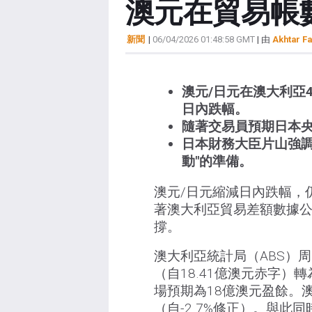
澳元在貿易帳
新聞
|
06/04/2026 01:48:58 GMT
| 由
Akhtar Fa
澳元/日元在澳大利亞
日內跌幅。
隨著交易員預期日本
日本財務大臣片山強調
動"的準備。
澳元/日元縮減日內跌幅，仍
著澳大利亞貿易差額數據公
撐。
澳大利亞統計局（ABS）周
（自18.41億澳元赤字）
場預期為18億澳元盈餘。澳
（自-2.7%修正）。與此同