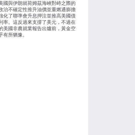
美國與伊朗就荷姆茲海峽對峙之際的
政治不確定性推升油價並重燃通膨擔
強化了聯準會升息押注並推高美國債
利率。這反過來支撐了美元，不過在
的美國非農就業報告出爐前，黃金空
乎有所猶豫。