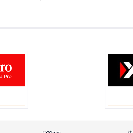
戶
FXStreet
法