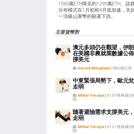
1560萬ETH降至約1290萬ETH。該
分布模式在1月初和4月底加速，先
一頂級山寨幣的顯著下跌。
主要貨幣對
澳元多頭仍在觀望，伊朗
在美國非農就業數據公佈
撐美元
由
Haresh Menghani
|
58分鐘以前
中東緊張局勢下，歐元兌
走弱
由
Akhtar Faruqui
|
01:55 格林威
間
隨著避險需求支撐美元，
走弱
由
Akhtar Faruqui
|
01:21 格林威
間