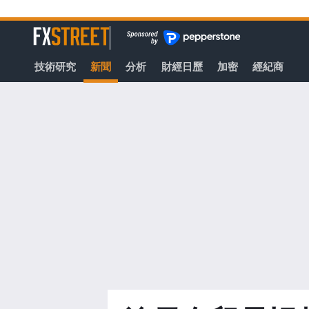
轉
至
FXStreet
主
要
技術研究
新聞
分析
財經日歷
加密
經紀商
內
容