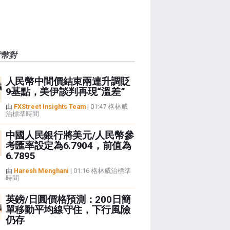
貨幣對
人民幣中間價結束兩連升調貶
9基點，美伊談判再現“溫差”
由
FXStreet Insights Team
|
01:47 格林威
治標準時間
中國人民銀行將美元/人民幣參
考匯率設定為6.7904，前值為
6.7895
由
Haresh Menghani
|
01:16 格林威治標準
時間
英鎊/日圓價格預測：200日簡
單移動平均線守住，下行風險
仍存