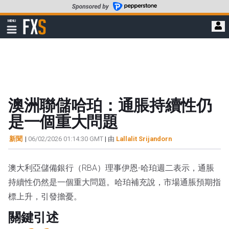
轉
至
FXStreet
MENU
主
顯
示
要
導
內
航
容
澳洲聯儲哈珀：通脹持續性仍
是一個重大問題
新聞
|
06/02/2026 01:14:30 GMT
| 由
Lallalit Srijandorn
澳大利亞儲備銀行（RBA）理事伊恩-哈珀週二表示，通脹
持續性仍然是一個重大問題。哈珀補充說，市場通脹預期指
標上升，引發擔憂。
關鍵引述