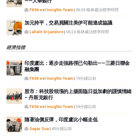
——大華銀行
由
FXStreet Insights Team
|
06:26 格林威治標準時間
加元持平，交易員關注美伊可能達成協議
由
Lallalit Srijandorn
|
06:24 格林威治標準時間
經濟指標
印度盧比：逐步走強路徑已勾勒出——三菱日聯金
融集團
由
FXStreet Insights Team
|
19分鐘以前
股市：科技股領漲的上揚面臨日益加劇的謹慎情緒
– 丹斯克銀行
由
FXStreet Insights Team
|
34分鐘以前
隨著油價反彈，印度盧比小幅走低
由
Sagar Dua
|
40分鐘以前