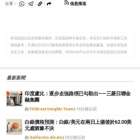
止購買更多的資產，並停止將其持有的到期債券的本金再
信息推送
分享：
投資。這將對澳元有利(或看漲)。
分
分
複
享
享
製
至
至
到
WhatsApp
Telegram
剪
本頁面資訊包含前瞻性陳述，涉及風險和不確定性。本頁所介紹的市場和工具
貼
僅供參考，不應以任何方式被視為購買或出售這些資產的建議。在做任何投資
板
決定之前，你都應該做充分的調查。FXStreet不以任何方式保證該資訊沒有錯
誤、錯誤或重大錯報。它也不保證這些資料是及時的。在公開市場投資涉及很
大的風險，包括損失全部或部分投資，以及精神上的痛苦。所有與投資有關的
風險、損失和成本，包括本金的全部損失，均由您負責。本文僅代表作者個人
最新新聞
觀點，並不代表FXStreet或其廣告商的官方政策或立場。作者不對本頁連結的
資訊負責。
印度盧比：逐步走強路徑已勾勒出——三菱日聯金
如果文章正文中沒有明確提到，在撰寫本文時，作者在本文中提到的任何股票
融集團
中都沒有頭寸，也沒有與文中提到的任何公司有業務關係。除了FXStreet，作
者沒有收到撰寫這篇文章的報酬。
由
FXStreet Insights Team
|
16分鐘以前
FXStreet和作者不提供個性化的建議。作者對該資訊的準確性、完整性或適用
性不作任何陳述。FXStreet和作者將不承擔任何錯誤，遺漏或任何損失，傷害
白銀價格預測：白銀/美元在兩日上揚後於62.00美
元處猶豫不決
或損害由此資訊及其顯示或使用引起的。錯誤和遺漏除外。本文作者和
FXStreet並非註冊投資顧問，本文內容無意提供任何投資建議。
由
Guillermo Alcala
|
25分鐘以前