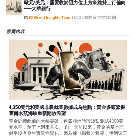
歐元/美元：需要收於阻力位上方來維持上行偏向
——大華銀行
由
FXStreet Insights Team
|
06:26 格林威治標準時間
推薦內容
4,350美元和美國非農就業數據成為焦點：黃金多頭緊握
霍爾木茲海峽重新開放希望
黃金延續此前的大幅突破，週四亞洲時段短暫測試4300美
元水平，創下七週來首次。 自一天前以來，黃金的基本面
似乎沒有發生實質性變化，因為據《衛報》報導，伊朗週三