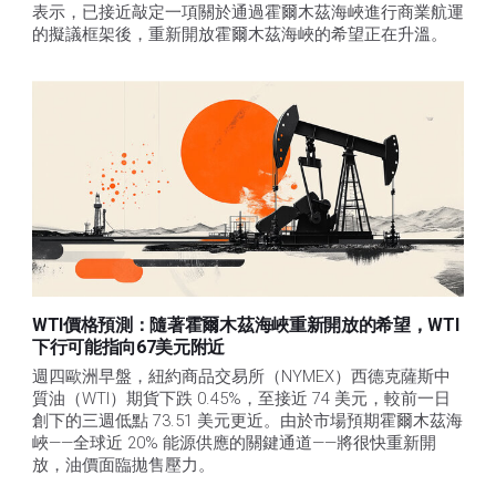
表示，已接近敲定一項關於通過霍爾木茲海峽進行商業航運
的擬議框架後，重新開放霍爾木茲海峽的希望正在升溫。
WTI價格預測：隨著霍爾木茲海峽重新開放的希望，WTI
下行可能指向67美元附近
週四歐洲早盤，紐約商品交易所（NYMEX）西德克薩斯中
質油（WTI）期貨下跌 0.45%，至接近 74 美元，較前一日
創下的三週低點 73.51 美元更近。由於市場預期霍爾木茲海
峽——全球近 20% 能源供應的關鍵通道——將很快重新開
放，油價面臨拋售壓力。 