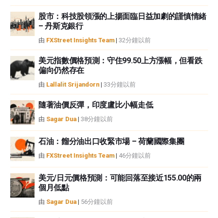
股市：科技股領漲的上揚面臨日益加劇的謹慎情緒
– 丹斯克銀行
由
FXStreet Insights Team
|
32分鐘以前
美元指數價格預測：守住99.50上方漲幅，但看跌
偏向仍然存在
由
Lallalit Srijandorn
|
33分鐘以前
隨著油價反彈，印度盧比小幅走低
由
Sagar Dua
|
38分鐘以前
石油：餾分油出口收緊市場 – 荷蘭國際集團
由
FXStreet Insights Team
|
46分鐘以前
美元/日元價格預測：可能回落至接近155.00的兩
個月低點
由
Sagar Dua
|
56分鐘以前