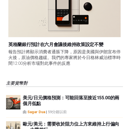
英格蘭銀行預計在六月會議後維持政策設定不變
報告預計將顯示消費者通脹下降，原因是美國與伊朗宣布停
火後，原油價格趨緩。我們的專家將於今日格林威治標準時
間12:00分析市場對此事件的反應
主要貨幣對
美元/日元價格預測：可能回落至接近155.00的兩
個月低點
由
Sagar Dua
|
59分鐘以前
歐元/美元：需要收於阻力位上方來維持上行偏向