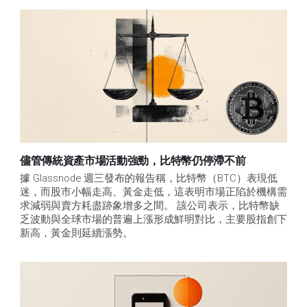
儘管傳統資產市場活動強勁，比特幣仍停滯不前
據 Glassnode 週三發布的報告稱，比特幣（BTC）表現低
迷，而股市小幅走高、黃金走低，這表明市場正陷於機構需
求減弱與賣方耗盡跡象增多之間。 該公司表示，比特幣缺
乏波動與全球市場的普遍上漲形成鮮明對比，主要股指創下
新高，黃金則延續漲勢。