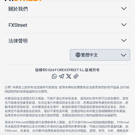
關於我們
FXStreet
法律聲明
繁體中文
版權©2026 FOREXSTREET S.L.版權所有
註釋: 本網頁上的所有信息隨時可能更改. 使用本網站的瀏覽者必須接受我們的用戶協議. 請仔細
閱讀我們的保密協議和合法聲明。
外匯保證金交易隱含巨大風險，可能不適合所有投資者。過高的杠桿作用可以使您獲利，當然
也可能會使您蒙受虧損。在決定進行外匯保證金交易之前，您應該謹慎考慮您的投資目的，經
驗等級和冒險欲望。在外匯保證金交易中，虧損的風險可能超過您最初的保證金資金，因此，
如果您不能承擔資金的損失，最好不要投資外匯。您應該明白與外匯交易相關聯的所有風險，
如果您有任何外匯保證金交易方面的問題，您應該咨詢與自己無利益關系的金融顧問。
發表在FXStreet的觀點僅代表撰稿者本人觀點，並不代表FXStreet或他組織的觀點。FXStreet
尚未驗證其準確性以及任何獨立作者的評論或聲明的事實依據：可能出現錯誤和遺漏現象。由
FXStreet、其雇員、合作夥伴或撰稿者提供給本站的任何觀點、新聞、研究、分析、價格或其
他信息，僅作為壹般的市場評論，並不構成投資建議。FXStreet將不會承擔任何損失或損害的