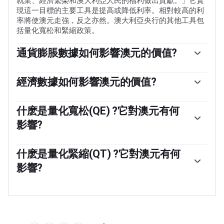
就業、經濟繁榮和澳大利亞人民的福利做出貢獻。」它實
現這一目標的主要工具是提高或降低利率。相對較高的利
率將使澳元走強，反之亦然。澳大利亞央行的其他工具包
括量化寬松和緊縮政策。
通貨膨脹數據如何影響澳元的價值?
傳統上，通貨膨脹一直被認為是貨幣的負面因素，因為它
總體上降低了貨幣的價值，但在現代，隨著跨境資本管製
經濟數據如何影響澳元的價值?
的放松，情況實際上正好相反。現在，適度的高通脹往往
宏觀經濟數據衡量經濟的健康狀況，並可能對其貨幣的價
會導致央行提高利率，這反過來又會吸引更多的資金流
值產生影響。投資者更願意將資金投資於安全和增長的經
什麽是量化寬松(QE) ?它對澳元有何
入，這些資金來自尋求利潤豐厚的投資場所的全球投資
濟體，而不是不穩定和萎縮的經濟體。更多的資本流入增
者。這增加了對當地貨幣的需求，在澳大利亞就是澳元。
影響?
加了總需求和本國貨幣的價值。GDP、製造業和服務業
pmi、就業和消費者信心調查等經典指標都會影響澳元。
量化寬松(QE)是在降低利率不足以恢復經濟中信貸流動的
強勁的經濟可能會鼓勵澳大利亞儲備銀行提高利率，這也
極端情況下使用的工具。量化寬松是澳大利亞儲備銀行
什麽是量化緊縮(QT) ?它對澳元有何
支持澳元。
(RBA)印刷澳元(AUD)以從金融機構購買資產(通常是政府或
影響?
公司債券)的過程，從而為他們提供急需的流動性。量化寬
松通常會導致澳元走弱。
量化緊縮(QT)是量化寬松的反面。它是在量化寬松之後，
當經濟正在復蘇，通脹開始上升時進行的。在量化寬松
中，澳大利亞儲備銀行(RBA)從金融機構購買政府和公司債
券，為它們提供流動性，而在QT中，澳大利亞儲備銀行停