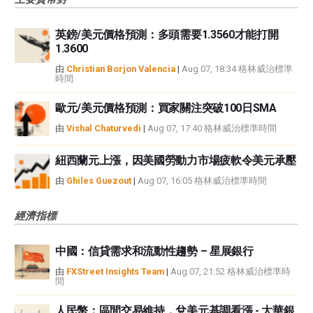
英鎊/美元價格預測：多頭需要1.3560才能打開
1.3600
由
Christian Borjon Valencia
|
Aug 07, 18:34 格林威治標準
時間
歐元/美元價格預測：買家關注突破100日SMA
由
Vishal Chaturvedi
|
Aug 07, 17:40 格林威治標準時間
紐西蘭元上漲，因美國勞動力市場疲軟令美元承壓
由
Ghiles Guezout
|
Aug 07, 16:05 格林威治標準時間
經濟指標
中國：信貸需求和流動性趨勢 – 星展銀行
由
FXStreet Insights Team
|
Aug 07, 21:52 格林威治標準時
間
人民幣：區間交易維持，兌美元基調看漲 - 大華銀