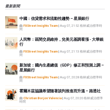
風險、損失和成本，包括本金的全部損失，均由您負責。本文僅代表作者個人
最新新聞
觀點，並不代表FXStreet或其廣告商的官方政策或立場。作者不對本頁連結的
資訊負責。
中國：信貸需求和流動性趨勢 – 星展銀行
如果文章正文中沒有明確提到，在撰寫本文時，作者在本文中提到的任何股票
中都沒有頭寸，也沒有與文中提到的任何公司有業務關係。除了FXStreet，作
由
FXStreet Insights Team
|
Aug 07, 21:52 格林威治標準時
間
者沒有收到撰寫這篇文章的報酬。
FXStreet和作者不提供個性化的建議。作者對該資訊的準確性、完整性或適用
人民幣：區間交易維持，兌美元基調看漲 - 大華銀
性不作任何陳述。FXStreet和作者將不承擔任何錯誤，遺漏或任何損失，傷害
行
或損害由此資訊及其顯示或使用引起的。錯誤和遺漏除外。本文作者和
FXStreet並非註冊投資顧問，本文內容無意提供任何投資建議。
由
FXStreet Insights Team
|
Aug 07, 21:13 格林威治標準時
間
新加坡：國內生產總值（GDP）修正和預測上調 –
星展銀行
由
FXStreet Insights Team
|
Aug 07, 20:28 格林威治標準時
間
霍爾木茲協議希望隨著談判推進而升溫 – 路透社
由
Christian Borjon Valencia
|
Aug 07, 20:20 格林威治標準
時間