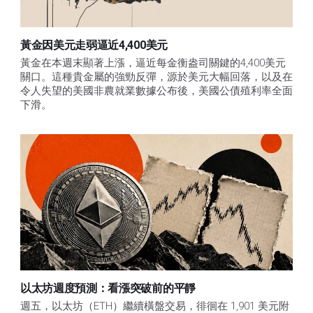
黃金因美元走弱逼近4,400美元
黃金在本週末顯著上漲，逼近每金衡盎司關鍵的4,400美元
關口。這種貴金屬的強勁反彈，源於美元大幅回落，以及在
令人失望的美國非農就業數據公布後，美國公債殖利率全面
下滑。
以太坊週度預測：看漲突破前的平靜
週五，以太坊（ETH）繼續橫盤交易，徘徊在 1,901 美元附