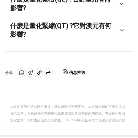
濟體，而不是不穩定和萎縮的經濟體。更多的資本流入增
者。這增加了對當地貨幣的需求，在澳大利亞就是澳元。
影響?
加了總需求和本國貨幣的價值。GDP、製造業和服務業
pmi、就業和消費者信心調查等經典指標都會影響澳元。
量化寬松(QE)是在降低利率不足以恢復經濟中信貸流動的
強勁的經濟可能會鼓勵澳大利亞儲備銀行提高利率，這也
極端情況下使用的工具。量化寬松是澳大利亞儲備銀行
什麽是量化緊縮(QT) ?它對澳元有何
支持澳元。
(RBA)印刷澳元(AUD)以從金融機構購買資產(通常是政府或
影響?
公司債券)的過程，從而為他們提供急需的流動性。量化寬
松通常會導致澳元走弱。
量化緊縮(QT)是量化寬松的反面。它是在量化寬松之後，
當經濟正在復蘇，通脹開始上升時進行的。在量化寬松
中，澳大利亞儲備銀行(RBA)從金融機構購買政府和公司債
券，為它們提供流動性，而在QT中，澳大利亞儲備銀行停
止購買更多的資產，並停止將其持有的到期債券的本金再
信息推送
分享：
投資。這將對澳元有利(或看漲)。
分
分
複
享
享
製
至
至
到
WhatsApp
Telegram
剪
本頁面資訊包含前瞻性陳述，涉及風險和不確定性。本頁所介紹的市場和工具
貼
僅供參考，不應以任何方式被視為購買或出售這些資產的建議。在做任何投資
板
決定之前，你都應該做充分的調查。FXStreet不以任何方式保證該資訊沒有錯
誤、錯誤或重大錯報。它也不保證這些資料是及時的。在公開市場投資涉及很
大的風險，包括損失全部或部分投資，以及精神上的痛苦。所有與投資有關的