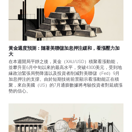
黃金週度預測：隨著美聯儲加息押注緩和，看漲壓力加
大
在本週開局平靜之後，黃金（XAU/USD）積聚看漲動能，
並攀升至6月中旬以來的最高水平，突破4300美元，受到地
緣政治緊張局勢降溫以及投資者削減對美聯儲（Fed）9月
加息押注的支撐。由於短期技術前景顯示看漲動能正在積
聚，來自美國（US）的7月通膨數據將考驗投資者對延續漲
勢的信心。 