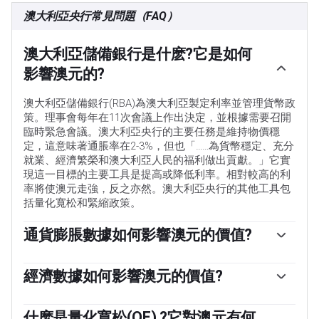
澳大利亞央行常見問題（FAQ）
澳大利亞儲備銀行是什麽?它是如何
影響澳元的?
澳大利亞儲備銀行(RBA)為澳大利亞製定利率並管理貨幣政
策。理事會每年在11次會議上作出決定，並根據需要召開
臨時緊急會議。澳大利亞央行的主要任務是維持物價穩
定，這意味著通脹率在2-3%，但也「……為貨幣穩定、充分
就業、經濟繁榮和澳大利亞人民的福利做出貢獻。」它實
現這一目標的主要工具是提高或降低利率。相對較高的利
率將使澳元走強，反之亦然。澳大利亞央行的其他工具包
括量化寬松和緊縮政策。
通貨膨脹數據如何影響澳元的價值?
傳統上，通貨膨脹一直被認為是貨幣的負面因素，因為它
總體上降低了貨幣的價值，但在現代，隨著跨境資本管製
經濟數據如何影響澳元的價值?
的放松，情況實際上正好相反。現在，適度的高通脹往往
宏觀經濟數據衡量經濟的健康狀況，並可能對其貨幣的價
會導致央行提高利率，這反過來又會吸引更多的資金流
值產生影響。投資者更願意將資金投資於安全和增長的經
什麽是量化寬松(QE) ?它對澳元有何
入，這些資金來自尋求利潤豐厚的投資場所的全球投資