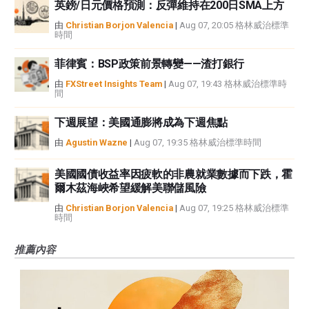
英鎊/日元價格預測：反彈維持在200日SMA上方
由
Christian Borjon Valencia
|
Aug 07, 20:05 格林威治標準
時間
菲律賓：BSP政策前景轉變——渣打銀行
由
FXStreet Insights Team
|
Aug 07, 19:43 格林威治標準時
間
下週展望：美國通膨將成為下週焦點
由
Agustin Wazne
|
Aug 07, 19:35 格林威治標準時間
美國國債收益率因疲軟的非農就業數據而下跌，霍
爾木茲海峽希望緩解美聯儲風險
由
Christian Borjon Valencia
|
Aug 07, 19:25 格林威治標準
時間
推薦內容