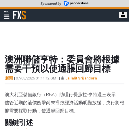
轉
至
FXStreet
MENU
主
顯
示
要
導
內
航
容
澳洲聯儲亨特：委員會將根據
需要干預以使通脹回歸目標
新聞
|
07/08/2026 01:11:12 GMT
| 由
Lallalit Srijandorn
澳大利亞儲備銀行（RBA）助理行長莎拉·亨特週三表示，
儘管近期的油價衝擊尚未導致經濟活動明顯放緩，央行將根
據需要採取行動，使通膨回歸目標。
關鍵引述