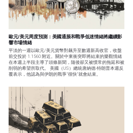
歐元/美元周度預測：美國通脹和戰爭低迷情緒將繼續影
響市場情緒
平淡的一週以歐元/美元貨幣對飆升至數週新高收官，收盤
前交投於 1.1560 附近。關於中東衝突即將結束的樂觀情緒
在本週上半段主導了頭條新聞，隨後卻又被慣常的拖延和被
削弱的希望所取代。 美國（US）總統唐納德-特朗普本週反
覆表示，他認為與伊朗的戰爭"很快"就會結束。