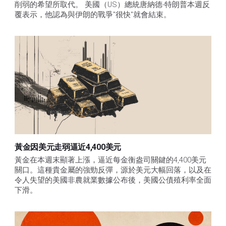
削弱的希望所取代。 美國（US）總統唐納德-特朗普本週反
覆表示，他認為與伊朗的戰爭"很快"就會結束。
黃金因美元走弱逼近4,400美元
黃金在本週末顯著上漲，逼近每金衡盎司關鍵的4,400美元
關口。這種貴金屬的強勁反彈，源於美元大幅回落，以及在
令人失望的美國非農就業數據公布後，美國公債殖利率全面
下滑。