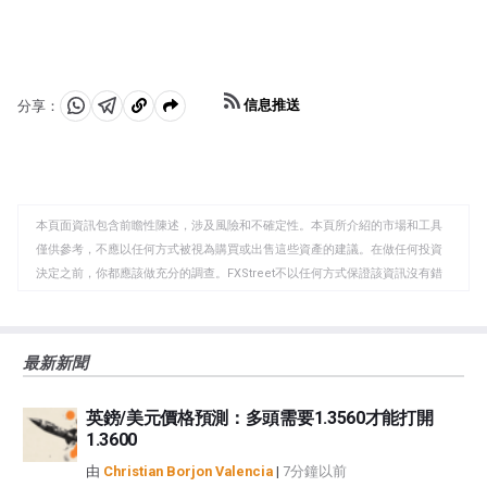
信息推送
分享：
分
分
複
享
享
製
至
至
到
WhatsApp
Telegram
剪
本頁面資訊包含前瞻性陳述，涉及風險和不確定性。本頁所介紹的市場和工具
貼
僅供參考，不應以任何方式被視為購買或出售這些資產的建議。在做任何投資
板
決定之前，你都應該做充分的調查。FXStreet不以任何方式保證該資訊沒有錯
誤、錯誤或重大錯報。它也不保證這些資料是及時的。在公開市場投資涉及很
大的風險，包括損失全部或部分投資，以及精神上的痛苦。所有與投資有關的
風險、損失和成本，包括本金的全部損失，均由您負責。本文僅代表作者個人
最新新聞
觀點，並不代表FXStreet或其廣告商的官方政策或立場。作者不對本頁連結的
資訊負責。
英鎊/美元價格預測：多頭需要1.3560才能打開
如果文章正文中沒有明確提到，在撰寫本文時，作者在本文中提到的任何股票
1.3600
中都沒有頭寸，也沒有與文中提到的任何公司有業務關係。除了FXStreet，作
者沒有收到撰寫這篇文章的報酬。
由
Christian Borjon Valencia
|
7分鐘以前