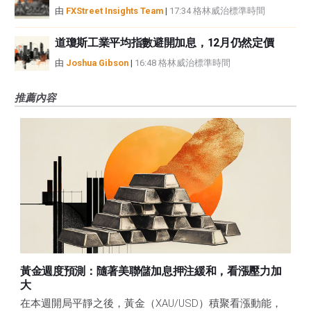
由
FXStreet Insights Team
|
17:34 格林威治標準時間
道瓊斯工業平均指數避開加息，12月仍然定價
由
Joshua Gibson
|
16:48 格林威治標準時間
推薦內容
黃金週度預測：隨著美聯儲加息押注緩和，看漲壓力加
大
在本週開局平靜之後，黃金（XAU/USD）積聚看漲動能，