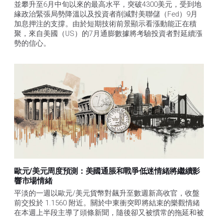
並攀升至6月中旬以來的最高水平，突破4300美元，受到地
緣政治緊張局勢降溫以及投資者削減對美聯儲（Fed）9月
加息押注的支撐。由於短期技術前景顯示看漲動能正在積
聚，來自美國（US）的7月通膨數據將考驗投資者對延續漲
勢的信心。 
歐元/美元周度預測：美國通脹和戰爭低迷情緒將繼續影
響市場情緒
平淡的一週以歐元/美元貨幣對飆升至數週新高收官，收盤
前交投於 1.1560 附近。關於中東衝突即將結束的樂觀情緒
在本週上半段主導了頭條新聞，隨後卻又被慣常的拖延和被