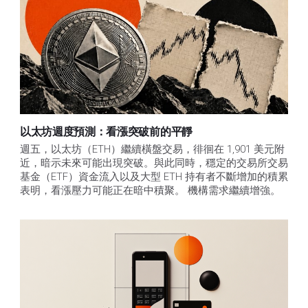
以太坊週度預測：看漲突破前的平靜
週五，以太坊（ETH）繼續橫盤交易，徘徊在 1,901 美元附
近，暗示未來可能出現突破。與此同時，穩定的交易所交易
基金（ETF）資金流入以及大型 ETH 持有者不斷增加的積累
表明，看漲壓力可能正在暗中積聚。 機構需求繼續增強。