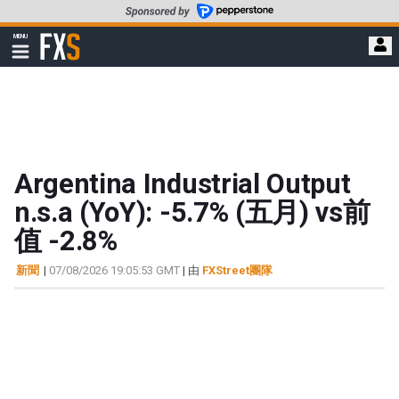
轉
至
FXStreet
MENU
主
顯
示
要
導
內
航
容
Argentina Industrial Output
n.s.a (YoY): -5.7% (五月) vs前
值 -2.8%
新聞
|
07/08/2026 19:05:53 GMT
| 由
FXStreet團隊