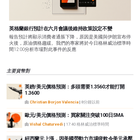
英格蘭銀行預計在六月會議後維持政策設定不變
報告預計將顯示消費者通脹下降，原因是美國與伊朗宣布停
火後，原油價格趨緩。我們的專家將於今日格林威治標準時
間12:00分析市場對此事件的反應
主要貨幣對
英鎊/美元價格預測：多頭需要1.3560才能打開
1.3600
由
Christian Borjon Valencia
|
8分鐘以前
歐元/美元價格預測：買家關注突破100日SMA
由
Vishal Chaturvedi
|
17:40 格林威治標準時間
紐西蘭元上漲，因美國勞動力市場疲軟令美元承壓