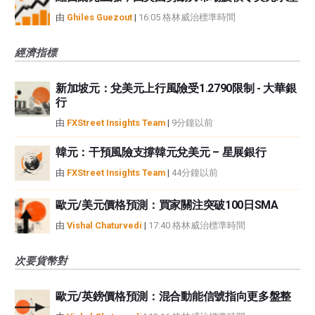
由
Ghiles Guezout
|
16:05 格林威治標準時間
經濟指標
新加坡元：兌美元上行風險受1.2790限制 - 大華銀
行
由
FXStreet Insights Team
|
9分鐘以前
韓元：干預風險支撐韓元兌美元 – 星展銀行
由
FXStreet Insights Team
|
44分鐘以前
歐元/美元價格預測：買家關注突破100日SMA
由
Vishal Chaturvedi
|
17:40 格林威治標準時間
次要貨幣對
歐元/英鎊價格預測：混合動能信號指向更多盤整