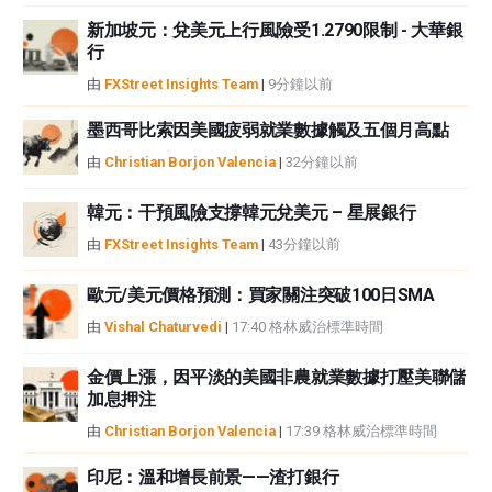
FXStreet和作者不提供個性化的建議。作者對該資訊的準確性、完整性或適用
性不作任何陳述。FXStreet和作者將不承擔任何錯誤，遺漏或任何損失，傷害
新加坡元：兌美元上行風險受1.2790限制 - 大華銀
行
或損害由此資訊及其顯示或使用引起的。錯誤和遺漏除外。本文作者和
FXStreet並非註冊投資顧問，本文內容無意提供任何投資建議。
由
FXStreet Insights Team
|
9分鐘以前
墨西哥比索因美國疲弱就業數據觸及五個月高點
由
Christian Borjon Valencia
|
32分鐘以前
韓元：干預風險支撐韓元兌美元 – 星展銀行
由
FXStreet Insights Team
|
43分鐘以前
歐元/美元價格預測：買家關注突破100日SMA
由
Vishal Chaturvedi
|
17:40 格林威治標準時間
金價上漲，因平淡的美國非農就業數據打壓美聯儲
加息押注
由
Christian Borjon Valencia
|
17:39 格林威治標準時間
印尼：溫和增長前景——渣打銀行