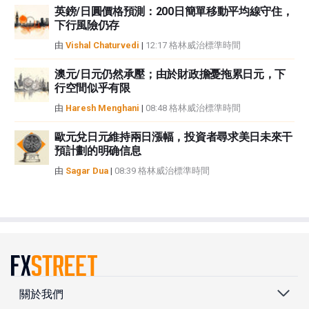
英鎊/日圓價格預測：200日簡單移動平均線守住，
下行風險仍存
由
Vishal Chaturvedi
|
12:17 格林威治標準時間
澳元/日元仍然承壓；由於財政擔憂拖累日元，下
行空間似乎有限
由
Haresh Menghani
|
08:48 格林威治標準時間
歐元兌日元維持兩日漲幅，投資者尋求美日未來干
預計劃的明确信息
由
Sagar Dua
|
08:39 格林威治標準時間
關於我們