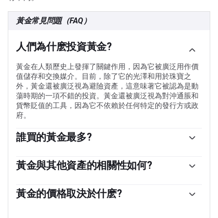
黃金常見問題（FAQ）
人們為什麽投資黃金?
黃金在人類歷史上發揮了關鍵作用，因為它被廣泛用作價
值儲存和交換媒介。目前，除了它的光澤和用於珠寶之
外，黃金還被廣泛視為避險資產，這意味著它被認為是動
蕩時期的一項不錯的投資。黃金還被廣泛視為對沖通脹和
貨幣貶值的工具，因為它不依賴於任何特定的發行方或政
府。
誰買的黃金最多?
各國央行是最大的黃金持有者。為了在動蕩時期支撐本國
貨幣，各國央行傾向於使儲備多樣化，並購買黃金，以提
黃金與其他資產的相關性如何?
高人們對經濟和貨幣實力的看法。高黃金儲備可以成為一
黃金與美元和美國國債呈負相關，兩者都是主要的儲備資
個國家償付能力的信任來源。根據世界黃金協會的數據，
產和避險資產。當美元貶值時，黃金往往會上漲，使投資
黃金的價格取決於什麽?
各國央行在2022年增加了1136噸黃金儲備，價值約700億
者和央行能夠在動蕩時期實現資產多元化。黃金與風險資
美元。這是有記錄以來最高的年度購買量。中國、印度和
由於各種各樣的因素，價格可能會變動。地緣政治不穩定
產也呈負相關。股市的反彈往往會壓低金價，而風險較高
土耳其等新興經濟體的央行正在迅速增加黃金儲備。