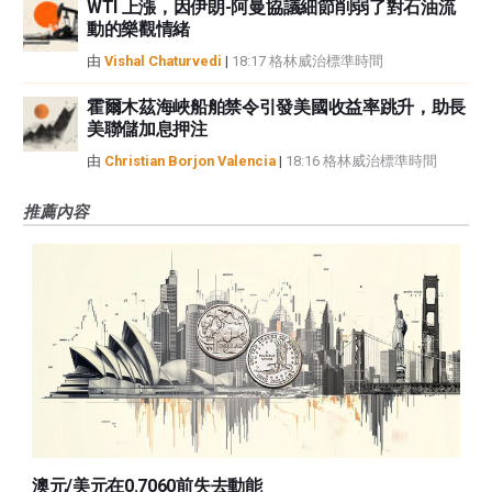
WTI 上漲，因伊朗-阿曼協議細節削弱了對石油流
動的樂觀情緒
由
Vishal Chaturvedi
|
18:17 格林威治標準時間
霍爾木茲海峽船舶禁令引發美國收益率跳升，助長
美聯儲加息押注
由
Christian Borjon Valencia
|
18:16 格林威治標準時間
推薦內容
澳元/美元在0.7060前失去動能