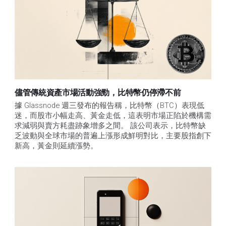
儘管傳統資產市場活動強勁，比特幣仍停滯不前
據 Glassnode 週三發布的報告稱，比特幣（BTC）表現低
迷，而股市小幅走高、黃金走低，這表明市場正陷於機構需
求減弱與賣方耗盡跡象增多之間。 該公司表示，比特幣缺
乏波動與全球市場的普遍上漲形成鮮明對比，主要股指創下
新高，黃金則延續漲勢。