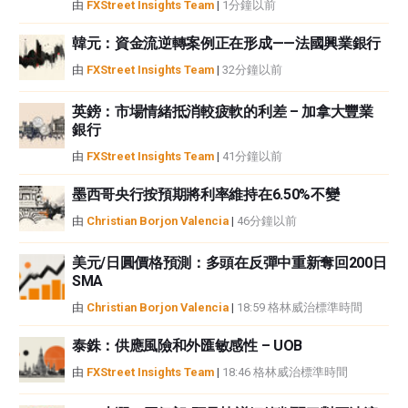
由
FXStreet Insights Team
|
1分鐘以前
FXStreet和作者不提供個性化的建議。作者對該資訊的準確性、完整性或適用
性不作任何陳述。FXStreet和作者將不承擔任何錯誤，遺漏或任何損失，傷害
韓元：資金流逆轉案例正在形成——法國興業銀行
或損害由此資訊及其顯示或使用引起的。錯誤和遺漏除外。本文作者和
由
FXStreet Insights Team
|
32分鐘以前
FXStreet並非註冊投資顧問，本文內容無意提供任何投資建議。
英鎊：市場情緒抵消較疲軟的利差 – 加拿大豐業
銀行
由
FXStreet Insights Team
|
41分鐘以前
墨西哥央行按預期將利率維持在6.50%不變
由
Christian Borjon Valencia
|
46分鐘以前
美元/日圓價格預測：多頭在反彈中重新奪回200日
SMA
由
Christian Borjon Valencia
|
18:59 格林威治標準時間
泰銖：供應風險和外匯敏感性 – UOB
由
FXStreet Insights Team
|
18:46 格林威治標準時間