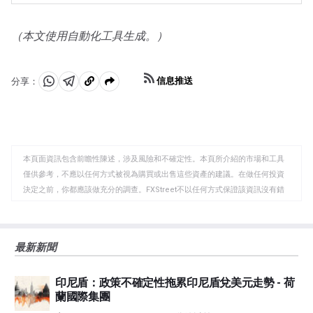
或對深度衰退的擔憂可能會迅速推高黃金價格，因其避險
的市場的拋售往往有利於黃金。
地位。作為一種低收益資產，黃金往往會隨著利率下降而
上漲，而較高的資金成本通常會拖累黃金。盡管如此，由
（本文使用自動化工具生成。）
於資產以美元(XAU/USD)定價，大多數走勢取決於美元
(USD)的表現。強勢美元傾向於控製金價，而弱勢美元則
可能推高金價。
信息推送
分享：
分
分
複
享
享
製
至
至
到
WhatsApp
Telegram
剪
本頁面資訊包含前瞻性陳述，涉及風險和不確定性。本頁所介紹的市場和工具
貼
僅供參考，不應以任何方式被視為購買或出售這些資產的建議。在做任何投資
板
決定之前，你都應該做充分的調查。FXStreet不以任何方式保證該資訊沒有錯
誤、錯誤或重大錯報。它也不保證這些資料是及時的。在公開市場投資涉及很
大的風險，包括損失全部或部分投資，以及精神上的痛苦。所有與投資有關的
風險、損失和成本，包括本金的全部損失，均由您負責。本文僅代表作者個人
最新新聞
觀點，並不代表FXStreet或其廣告商的官方政策或立場。作者不對本頁連結的
資訊負責。
印尼盾：政策不確定性拖累印尼盾兌美元走勢 - 荷
如果文章正文中沒有明確提到，在撰寫本文時，作者在本文中提到的任何股票
蘭國際集團
中都沒有頭寸，也沒有與文中提到的任何公司有業務關係。除了FXStreet，作
者沒有收到撰寫這篇文章的報酬。