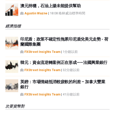
澳元持穩，石油上揚未能提供幫助
由
Agustin Wazne
|
18:08 格林威治標準時間
經濟指標
印尼盾：政策不確定性拖累印尼盾兌美元走勢 - 荷
蘭國際集團
由
FXStreet Insights Team
|
1分鐘以前
韓元：資金流逆轉案例正在形成——法國興業銀行
由
FXStreet Insights Team
|
32分鐘以前
英鎊：市場情緒抵消較疲軟的利差 – 加拿大豐業
銀行
由
FXStreet Insights Team
|
41分鐘以前
次要貨幣對