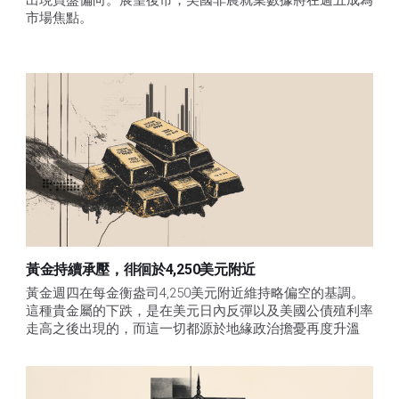
出現買盤偏向。展望後市，美國非農就業數據將在週五成為
市場焦點。
黃金持續承壓，徘徊於4,250美元附近
黃金週四在每金衡盎司4,250美元附近維持略偏空的基調。
這種貴金屬的下跌，是在美元日內反彈以及美國公債殖利率
走高之後出現的，而這一切都源於地緣政治擔憂再度升溫