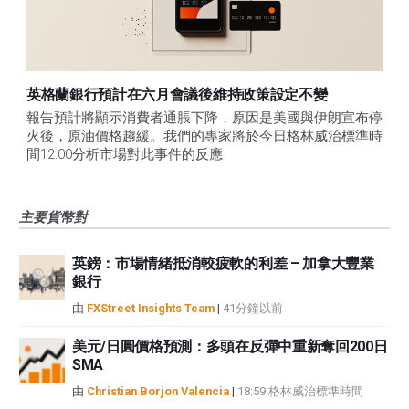
英格蘭銀行預計在六月會議後維持政策設定不變
報告預計將顯示消費者通脹下降，原因是美國與伊朗宣布停
火後，原油價格趨緩。我們的專家將於今日格林威治標準時
間12:00分析市場對此事件的反應
主要貨幣對
英鎊：市場情緒抵消較疲軟的利差 – 加拿大豐業
銀行
由
FXStreet Insights Team
|
41分鐘以前
美元/日圓價格預測：多頭在反彈中重新奪回200日
SMA
由
Christian Borjon Valencia
|
18:59 格林威治標準時間