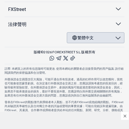
FXStreet
法律聲明
繁體中文
版權©2026 FOREXSTREET S.L.版權所有
註釋: 本網頁上的所有信息隨時可能更改. 使用本網站的瀏覽者必須接受我們的用戶協議. 請仔細
閱讀我們的保密協議和合法聲明。
外匯保證金交易隱含巨大風險，可能不適合所有投資者。過高的杠桿作用可以使您獲利，當然
也可能會使您蒙受虧損。在決定進行外匯保證金交易之前，您應該謹慎考慮您的投資目的，經
驗等級和冒險欲望。在外匯保證金交易中，虧損的風險可能超過您最初的保證金資金，因此，
如果您不能承擔資金的損失，最好不要投資外匯。您應該明白與外匯交易相關聯的所有風險，
如果您有任何外匯保證金交易方面的問題，您應該咨詢與自己無利益關系的金融顧問。
發表在FXStreet的觀點僅代表撰稿者本人觀點，並不代表FXStreet或他組織的觀點。FXStreet
尚未驗證其準確性以及任何獨立作者的評論或聲明的事實依據：可能出現錯誤和遺漏現象。由
FXStreet、其雇員、合作夥伴或撰稿者提供給本站的任何觀點、新聞、研究、分析、價格或其
他信息，僅作為壹般的市場評論，並不構成投資建議。FXStreet將不會承擔任何損失或損害的
賠償責任，包括但不限於因直接或間接使用或依賴這些信息而可能產生的任何利潤損失。