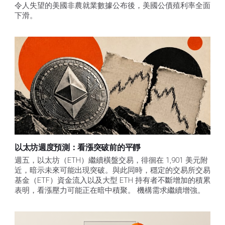
令人失望的美國非農就業數據公布後，美國公債殖利率全面
下滑。
以太坊週度預測：看漲突破前的平靜
週五，以太坊（ETH）繼續橫盤交易，徘徊在 1,901 美元附
近，暗示未來可能出現突破。與此同時，穩定的交易所交易
基金（ETF）資金流入以及大型 ETH 持有者不斷增加的積累
表明，看漲壓力可能正在暗中積聚。 機構需求繼續增強。