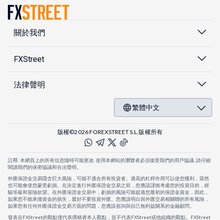
關於我們
FXStreet
法律聲明
繁體中文
版權©2026 FOREXSTREET S.L.版權所有
註釋: 本網頁上的所有信息隨時可能更改. 使用本網站的瀏覽者必須接受我們的用戶協議. 請仔細
閱讀我們的保密協議和合法聲明。
外匯保證金交易隱含巨大風險，可能不適合所有投資者。過高的杠桿作用可以使您獲利，當然
也可能會使您蒙受虧損。在決定進行外匯保證金交易之前，您應該謹慎考慮您的投資目的，經
驗等級和冒險欲望。在外匯保證金交易中，虧損的風險可能超過您最初的保證金資金，因此，
如果您不能承擔資金的損失，最好不要投資外匯。您應該明白與外匯交易相關聯的所有風險，
如果您有任何外匯保證金交易方面的問題，您應該咨詢與自己無利益關系的金融顧問。
發表在FXStreet的觀點僅代表撰稿者本人觀點，並不代表FXStreet或他組織的觀點。FXStreet