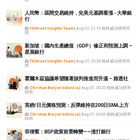
FXStreet和作者不提供個性化的建議。作者對該資訊的準確性、完整性或適用
人民幣：區間交易維持，兌美元基調看漲 - 大華銀
性不作任何陳述。FXStreet和作者將不承擔任何錯誤，遺漏或任何損失，傷害
行
或損害由此資訊及其顯示或使用引起的。錯誤和遺漏除外。本文作者和
FXStreet並非註冊投資顧問，本文內容無意提供任何投資建議。
由
FXStreet Insights Team
|
Aug 07, 21:13 格林威治標準時
間
新加坡：國內生產總值（GDP）修正和預測上調 –
星展銀行
由
FXStreet Insights Team
|
Aug 07, 20:28 格林威治標準時
間
霍爾木茲協議希望隨著談判推進而升溫 – 路透社
由
Christian Borjon Valencia
|
Aug 07, 20:20 格林威治標準
時間
英鎊/日元價格預測：反彈維持在200日SMA上方
由
Christian Borjon Valencia
|
Aug 07, 20:05 格林威治標準
時間
菲律賓：BSP政策前景轉變——渣打銀行