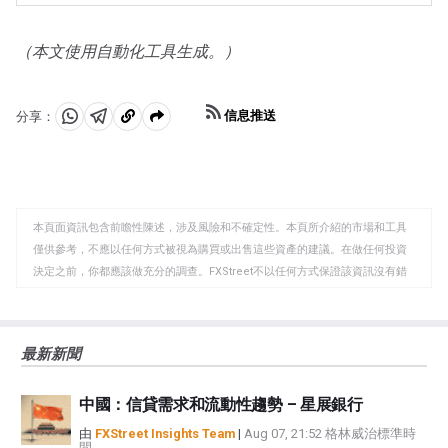
或對深度衰退的擔憂可能會迅速推高黃金價格，因其避險
的市場的拋售往往有利於黃金。
地位。作為一種低收益資產，黃金往往會隨著利率下降而
上漲，而較高的資金成本通常會拖累黃金。盡管如此，由
（本文使用自動化工具生成。）
於資產以美元(XAU/USD)定價，大多數走勢取決於美元
(USD)的表現。強勢美元傾向於控製金價，而弱勢美元則
可能推高金價。
信息推送
分享：
分
分
複
享
享
製
至
至
到
WhatsApp
Telegram
剪
本頁面資訊包含前瞻性陳述，涉及風險和不確定性。本頁所介紹的市場和工具
貼
僅供參考，不應以任何方式被視為購買或出售這些資產的建議。在做任何投資
板
決定之前，你都應該做充分的調查。FXStreet不以任何方式保證該資訊沒有錯
誤、錯誤或重大錯報。它也不保證這些資料是及時的。在公開市場投資涉及很
大的風險，包括損失全部或部分投資，以及精神上的痛苦。所有與投資有關的
風險、損失和成本，包括本金的全部損失，均由您負責。本文僅代表作者個人
最新新聞
觀點，並不代表FXStreet或其廣告商的官方政策或立場。作者不對本頁連結的
資訊負責。
中國：信貸需求和流動性趨勢 – 星展銀行
如果文章正文中沒有明確提到，在撰寫本文時，作者在本文中提到的任何股票
中都沒有頭寸，也沒有與文中提到的任何公司有業務關係。除了FXStreet，作
由
FXStreet Insights Team
|
Aug 07, 21:52 格林威治標準時
間
者沒有收到撰寫這篇文章的報酬。