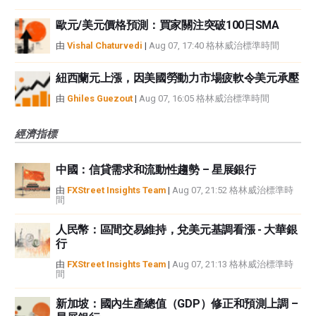
歐元/美元價格預測：買家關注突破100日SMA
由
Vishal Chaturvedi
|
Aug 07, 17:40 格林威治標準時間
紐西蘭元上漲，因美國勞動力市場疲軟令美元承壓
由
Ghiles Guezout
|
Aug 07, 16:05 格林威治標準時間
經濟指標
中國：信貸需求和流動性趨勢 – 星展銀行
由
FXStreet Insights Team
|
Aug 07, 21:52 格林威治標準時
間
人民幣：區間交易維持，兌美元基調看漲 - 大華銀
行
由
FXStreet Insights Team
|
Aug 07, 21:13 格林威治標準時
間
新加坡：國內生產總值（GDP）修正和預測上調 –