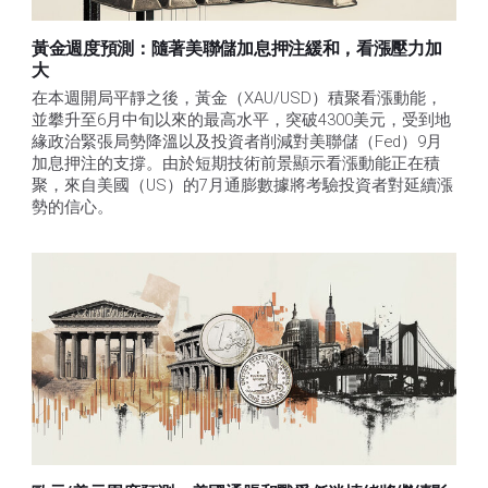
黃金週度預測：隨著美聯儲加息押注緩和，看漲壓力加
大
在本週開局平靜之後，黃金（XAU/USD）積聚看漲動能，
並攀升至6月中旬以來的最高水平，突破4300美元，受到地
緣政治緊張局勢降溫以及投資者削減對美聯儲（Fed）9月
加息押注的支撐。由於短期技術前景顯示看漲動能正在積
聚，來自美國（US）的7月通膨數據將考驗投資者對延續漲
勢的信心。 