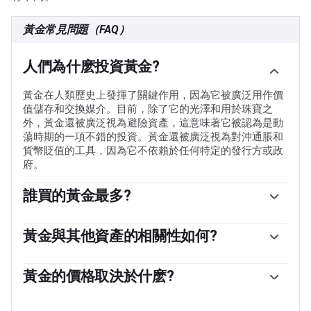
黃金常見問題（FAQ）
人們為什麽投資黃金?
黃金在人類歷史上發揮了關鍵作用，因為它被廣泛用作價
值儲存和交換媒介。目前，除了它的光澤和用於珠寶之
外，黃金還被廣泛視為避險資產，這意味著它被認為是動
蕩時期的一項不錯的投資。黃金還被廣泛視為對沖通脹和
貨幣貶值的工具，因為它不依賴於任何特定的發行方或政
府。
誰買的黃金最多?
各國央行是最大的黃金持有者。為了在動蕩時期支撐本國
貨幣，各國央行傾向於使儲備多樣化，並購買黃金，以提
黃金與其他資產的相關性如何?
高人們對經濟和貨幣實力的看法。高黃金儲備可以成為一
黃金與美元和美國國債呈負相關，兩者都是主要的儲備資
個國家償付能力的信任來源。根據世界黃金協會的數據，
產和避險資產。當美元貶值時，黃金往往會上漲，使投資
黃金的價格取決於什麽?
各國央行在2022年增加了1136噸黃金儲備，價值約700億
者和央行能夠在動蕩時期實現資產多元化。黃金與風險資
美元。這是有記錄以來最高的年度購買量。中國、印度和
由於各種各樣的因素，價格可能會變動。地緣政治不穩定
產也呈負相關。股市的反彈往往會壓低金價，而風險較高
土耳其等新興經濟體的央行正在迅速增加黃金儲備。