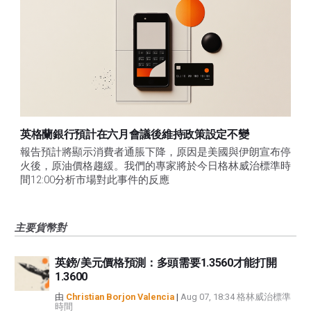
英格蘭銀行預計在六月會議後維持政策設定不變
報告預計將顯示消費者通脹下降，原因是美國與伊朗宣布停
火後，原油價格趨緩。我們的專家將於今日格林威治標準時
間12:00分析市場對此事件的反應
主要貨幣對
英鎊/美元價格預測：多頭需要1.3560才能打開
1.3600
由
Christian Borjon Valencia
|
Aug 07, 18:34 格林威治標準
時間