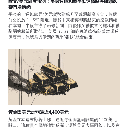
歐元/美元周度預測：美國通脹和戰爭低迷情緒將繼續影
響市場情緒
平淡的一週以歐元/美元貨幣對飆升至數週新高收官，收盤
前交投於 1.1560 附近。關於中東衝突即將結束的樂觀情緒
在本週上半段主導了頭條新聞，隨後卻又被慣常的拖延和被
削弱的希望所取代。 美國（US）總統唐納德-特朗普本週反
覆表示，他認為與伊朗的戰爭"很快"就會結束。
黃金因美元走弱逼近4,400美元
黃金在本週末顯著上漲，逼近每金衡盎司關鍵的4,400美元
關口。這種貴金屬的強勁反彈，源於美元大幅回落，以及在