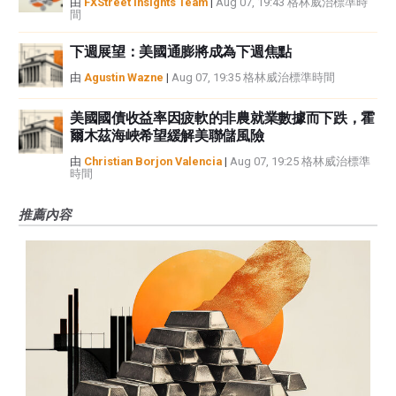
由
FXStreet Insights Team
|
Aug 07, 19:43 格林威治標準時
間
下週展望：美國通膨將成為下週焦點
由
Agustin Wazne
|
Aug 07, 19:35 格林威治標準時間
美國國債收益率因疲軟的非農就業數據而下跌，霍
爾木茲海峽希望緩解美聯儲風險
由
Christian Borjon Valencia
|
Aug 07, 19:25 格林威治標準
時間
推薦內容