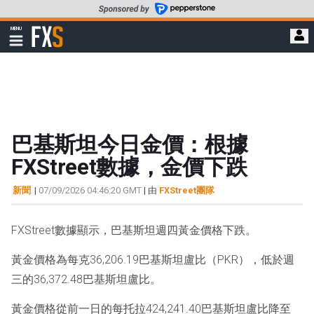
轉
至
FXStreet
MENU
主
顯
示
要
導
內
航
容
巴基斯坦今日金價：根據
FXStreet數據，金價下跌
新聞
|
07/09/2026 04:46:20 GMT
| 由
FXStreet團隊
FXStreet數據顯示，巴基斯坦週四黃金價格下跌。
黃金價格為每克36,206.19巴基斯坦盧比（PKR），低於週
三的36,372.48巴基斯坦盧比。
黃金價格從前一日的每托拉424,241.40巴基斯坦盧比降至