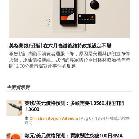
英格蘭銀行預計在六月會議後維持政策設定不變
報告預計將顯示消費者通脹下降，原因是美國與伊朗宣布停
火後，原油價格趨緩。我們的專家將於今日格林威治標準時
間12:00分析市場對此事件的反應
主要貨幣對
英鎊/美元價格預測：多頭需要1.3560才能打開
1.3600
由
Christian Borjon Valencia
|
Aug 07, 18:34 格林威治標準
時間
歐元/美元價格預測：買家關注突破100日SMA