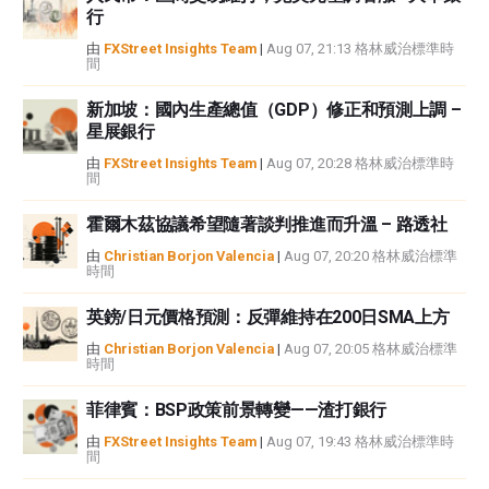
行
或損害由此資訊及其顯示或使用引起的。錯誤和遺漏除外。本文作者和
FXStreet並非註冊投資顧問，本文內容無意提供任何投資建議。
由
FXStreet Insights Team
|
Aug 07, 21:13 格林威治標準時
間
新加坡：國內生產總值（GDP）修正和預測上調 –
星展銀行
由
FXStreet Insights Team
|
Aug 07, 20:28 格林威治標準時
間
霍爾木茲協議希望隨著談判推進而升溫 – 路透社
由
Christian Borjon Valencia
|
Aug 07, 20:20 格林威治標準
時間
英鎊/日元價格預測：反彈維持在200日SMA上方
由
Christian Borjon Valencia
|
Aug 07, 20:05 格林威治標準
時間
菲律賓：BSP政策前景轉變——渣打銀行
由
FXStreet Insights Team
|
Aug 07, 19:43 格林威治標準時
間