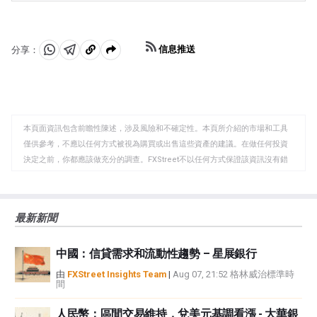
動：對於美國，尤其是中國，它們的大型工業部門在各種
金豐富得多）和回收率也會影響價格。
黃金/白銀比率顯示了等於一盎司黃金價值所需的白銀盎司
工藝中使用白銀；在印度，消費者對黃金珠寶的需求也在
數，可能有助於確定兩種金屬之間的相對估值。一些投資
決定金價方面發揮了關鍵作用。
者可能認為高比率是白銀被低估或黃金被高估的一個指
信息推送
分享：
標。相反，較低的比率可能表明黃金相對於白銀被低估
分
分
複
了。
享
享
製
至
至
到
WhatsApp
Telegram
剪
本頁面資訊包含前瞻性陳述，涉及風險和不確定性。本頁所介紹的市場和工具
貼
僅供參考，不應以任何方式被視為購買或出售這些資產的建議。在做任何投資
板
決定之前，你都應該做充分的調查。FXStreet不以任何方式保證該資訊沒有錯
誤、錯誤或重大錯報。它也不保證這些資料是及時的。在公開市場投資涉及很
大的風險，包括損失全部或部分投資，以及精神上的痛苦。所有與投資有關的
風險、損失和成本，包括本金的全部損失，均由您負責。本文僅代表作者個人
最新新聞
觀點，並不代表FXStreet或其廣告商的官方政策或立場。作者不對本頁連結的
資訊負責。
中國：信貸需求和流動性趨勢 – 星展銀行
如果文章正文中沒有明確提到，在撰寫本文時，作者在本文中提到的任何股票
中都沒有頭寸，也沒有與文中提到的任何公司有業務關係。除了FXStreet，作
由
FXStreet Insights Team
|
Aug 07, 21:52 格林威治標準時
間
者沒有收到撰寫這篇文章的報酬。
FXStreet和作者不提供個性化的建議。作者對該資訊的準確性、完整性或適用
人民幣：區間交易維持，兌美元基調看漲 - 大華銀
性不作任何陳述。FXStreet和作者將不承擔任何錯誤，遺漏或任何損失，傷害