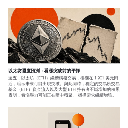
以太坊週度預測：看漲突破前的平靜
週五，以太坊（ETH）繼續橫盤交易，徘徊在 1,901 美元附
近，暗示未來可能出現突破。與此同時，穩定的交易所交易
基金（ETF）資金流入以及大型 ETH 持有者不斷增加的積累
表明，看漲壓力可能正在暗中積聚。 機構需求繼續增強。