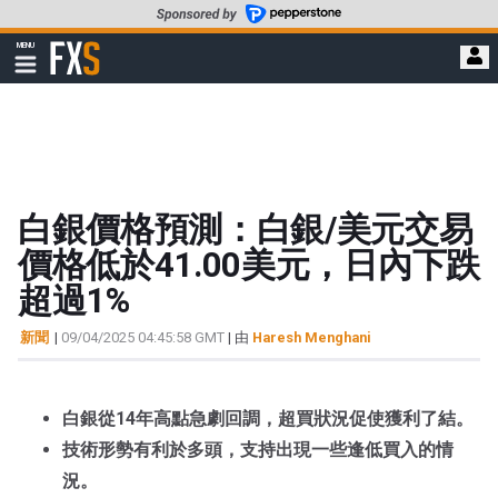
轉
至
FXStreet
MENU
主
顯
示
要
導
內
航
容
白銀價格預測：白銀/美元交易
價格低於41.00美元，日內下跌
超過1%
新聞
|
09/04/2025 04:45:58 GMT
| 由
Haresh Menghani
白銀從14年高點急劇回調，超買狀況促使獲利了結。
技術形勢有利於多頭，支持出現一些逢低買入的情
況。