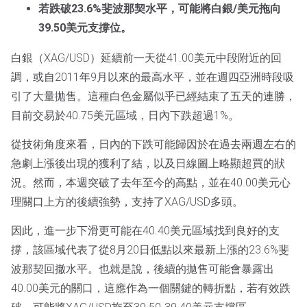
若跌破23.6%斐波那契水平，可能將白銀/美元拖向
39.50美元支撐位。
白銀（XAG/USD）延續前一天從41.00美元中段附近的回
調，或自2011年9月以來的最高水平，並在週四亞洲時段吸
引了大量拋售。這種白色金屬似乎已經結束了五天的連勝，
目前交易於40.75美元區域，日內下跌超過1%。
從技術角度來看，日內的下跌可能歸因於在過去兩週左右的
急劇上漲後出現的獲利了結，以及日線圖上略顯超買的狀
況。然而，本週突破了去年至今的高點，並在40.00美元心
理關口上方的後續強勢，支持了XAG/USD多頭。
因此，進一步下滑更可能在40.40美元區域找到良好的支
撐，該區域代表了從8月20日低點以來最新上漲的23.6%斐
波那契回撤水平。也就是說，後續的拋售可能會暴露出
40.00美元的關口，這應作為一個關鍵的轉折點，若有效跌