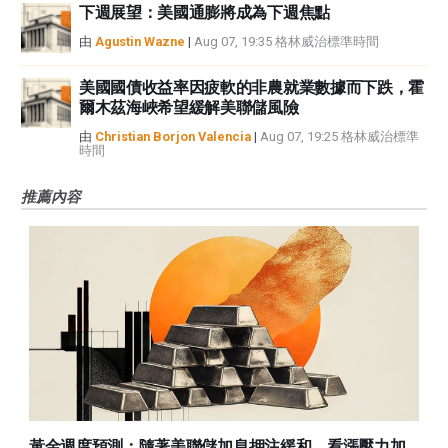
下週展望：美國通膨將成為下週焦點
由
Agustin Wazne
|
Aug 07, 19:35 格林威治標準時間
美國國債收益率因疲軟的非農就業數據而下跌，霍
爾木茲海峽希望緩解美聯儲風險
由
Christian Borjon Valencia
|
Aug 07, 19:25 格林威治標準
時間
推薦內容
黃金週度預測：隨著美聯儲加息押注緩和，看漲壓力加