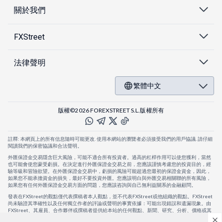
關於我們
FXStreet
法律聲明
繁體中文
版權©2026 FOREXSTREET S.L.版權所有
註釋: 本網頁上的所有信息隨時可能更改. 使用本網站的瀏覽者必須接受我們的用戶協議. 請仔細
閱讀我們的保密協議和合法聲明。
外匯保證金交易隱含巨大風險，可能不適合所有投資者。過高的杠桿作用可以使您獲利，當然
也可能會使您蒙受虧損。在決定進行外匯保證金交易之前，您應該謹慎考慮您的投資目的，經
驗等級和冒險欲望。在外匯保證金交易中，虧損的風險可能超過您最初的保證金資金，因此，
如果您不能承擔資金的損失，最好不要投資外匯。您應該明白與外匯交易相關聯的所有風險，
如果您有任何外匯保證金交易方面的問題，您應該咨詢與自己無利益關系的金融顧問。
發表在FXStreet的觀點僅代表撰稿者本人觀點，並不代表FXStreet或他組織的觀點。FXStreet
尚未驗證其準確性以及任何獨立作者的評論或聲明的事實依據：可能出現錯誤和遺漏現象。由
FXStreet、其雇員、合作夥伴或撰稿者提供給本站的任何觀點、新聞、研究、分析、價格或其
他信息，僅作為壹般的市場評論，並不構成投資建議。FXStreet將不會承擔任何損失或損害的