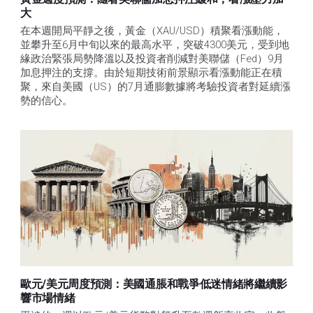
大
在本週開局平靜之後，黃金（XAU/USD）積聚看漲動能，
並攀升至6月中旬以來的最高水平，突破4300美元，受到地
緣政治緊張局勢降溫以及投資者削減對美聯儲（Fed）9月
加息押注的支撐。由於短期技術前景顯示看漲動能正在積
聚，來自美國（US）的7月通膨數據將考驗投資者對延續漲
勢的信心。 
歐元/美元周度預測：美國通脹和戰爭低迷情緒將繼續影
響市場情緒