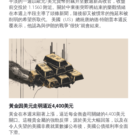
平淡的一週以歐元/美元貨幣對飆升至數週新高收官，收盤
前交投於 1.1560 附近。關於中東衝突即將結束的樂觀情緒
在本週上半段主導了頭條新聞，隨後卻又被慣常的拖延和被
削弱的希望所取代。 美國（US）總統唐納德-特朗普本週反
覆表示，他認為與伊朗的戰爭"很快"就會結束。
黃金因美元走弱逼近4,400美元
黃金在本週末顯著上漲，逼近每金衡盎司關鍵的4,400美元
關口。這種貴金屬的強勁反彈，源於美元大幅回落，以及在
令人失望的美國非農就業數據公布後，美國公債殖利率全面
下滑。