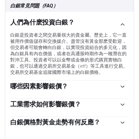
白銀常見問題（FAQ）
人們為什麽投資白銀？
白銀是投資者之間交易量很大的貴金屬。歷史上，它一直
被用作價值儲存和交換媒介。盡管沒有黃金那麽受歡迎，
但交易者可能會轉向白銀，以實現投資組合的多元化，因
為白銀具有內在價值，或者在高通脹時期作為一種潛在的
對沖工具。投資者可以以金幣或金條的形式購買實物白
銀，也可以通過交易所交易基金（etf）等工具進行交易。
交易所交易基金追蹤國際市場上的白銀價格。
哪些因素影響銀價？
銀價可能會受到多種因素的影響。地緣政治不穩定或對經
濟深度衰退的擔憂，可能使白銀價格因其避險地位而上
工業需求如何影響銀價？
漲，盡管其上漲幅度不及黃金。作為一種無收益資產，白
銀被廣泛應用於工業，特別是在電子或太陽能等領域，因
銀往往會隨著利率的降低而上漲。它的變動還取決於美元
為它是所有金屬中導電性最高的金屬之一，比銅和金還要
白銀價格對黃金走勢有何反應？
（USD）的表現，因為資產是以美元（XAG/USD）定價
高。需求的激增可能會提高價格，而需求的下降往往會降
的。美元走強往往會抑製銀價上漲，而美元走弱則可能會
白銀價格往往跟隨黃金的走勢。當金價上漲時，白銀通常
低價格。美國、中國和印度經濟的動態也可能導致價格波
推高銀價。其他因素，如投資需求、采礦供應（白銀比黃
也會隨之上漲，因為它們作為避險資產的地位是相似的。