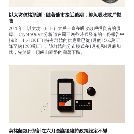
以太坊價格預測：隨著熊市接近後期，鯨魚吸收散戶拋
售​
2026年，以太坊（ETH）大戶一直在吸收散戶投資者的供
應。 CryptoQuant分析師在周三晚些時候發布的一份報告中
指出，1K-10K ETH持有群體的供應量已從1月的1560萬ETH
降至約1290萬ETH。該群體的分布模式在1月初和4月底加
速，先於這一頂級山寨幣的顯著下跌。
英格蘭銀行預計在六月會議後維持政策設定不變