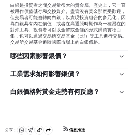
白銀是投資者之間交易量很大的貴金屬。歷史上，它一直
被用作價值儲存和交換媒介。盡管沒有黃金那麽受歡迎，
但交易者可能會轉向白銀，以實現投資組合的多元化，因
為白銀具有內在價值，或者在高通脹時期作為一種潛在的
對沖工具。投資者可以以金幣或金條的形式購買實物白
銀，也可以通過交易所交易基金（etf）等工具進行交易。
交易所交易基金追蹤國際市場上的白銀價格。
哪些因素影響銀價？
銀價可能會受到多種因素的影響。地緣政治不穩定或對經
濟深度衰退的擔憂，可能使白銀價格因其避險地位而上
工業需求如何影響銀價？
漲，盡管其上漲幅度不及黃金。作為一種無收益資產，白
銀被廣泛應用於工業，特別是在電子或太陽能等領域，因
銀往往會隨著利率的降低而上漲。它的變動還取決於美元
為它是所有金屬中導電性最高的金屬之一，比銅和金還要
白銀價格對黃金走勢有何反應？
（USD）的表現，因為資產是以美元（XAG/USD）定價
高。需求的激增可能會提高價格，而需求的下降往往會降
的。美元走強往往會抑製銀價上漲，而美元走弱則可能會
白銀價格往往跟隨黃金的走勢。當金價上漲時，白銀通常
低價格。美國、中國和印度經濟的動態也可能導致價格波
推高銀價。其他因素，如投資需求、采礦供應（白銀比黃
也會隨之上漲，因為它們作為避險資產的地位是相似的。
動：對於美國，尤其是中國，它們的大型工業部門在各種
金豐富得多）和回收率也會影響價格。
黃金/白銀比率顯示了等於一盎司黃金價值所需的白銀盎司
工藝中使用白銀；在印度，消費者對黃金珠寶的需求也在
數，可能有助於確定兩種金屬之間的相對估值。一些投資
決定金價方面發揮了關鍵作用。
者可能認為高比率是白銀被低估或黃金被高估的一個指
信息推送
分享：
標。相反，較低的比率可能表明黃金相對於白銀被低估
分
分
複