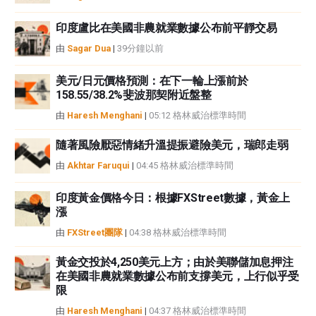
印度盧比在美國非農就業數據公布前平靜交易
由
Sagar Dua
|
39分鐘以前
美元/日元價格預測：在下一輪上漲前於
158.55/38.2%斐波那契附近盤整
由
Haresh Menghani
|
05:12 格林威治標準時間
隨著風險厭惡情緒升溫提振避險美元，瑞郎走弱
由
Akhtar Faruqui
|
04:45 格林威治標準時間
印度黃金價格今日：根據FXStreet數據，黃金上
漲
由
FXStreet團隊
|
04:38 格林威治標準時間
黃金交投於4,250美元上方；由於美聯儲加息押注
在美國非農就業數據公布前支撐美元，上行似乎受
限
由
Haresh Menghani
|
04:37 格林威治標準時間