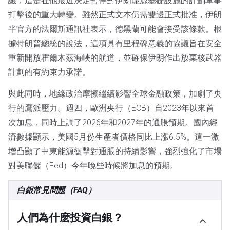
議，這是在他最近決定暫停對伊朗能源基礎設施的計劃軍事
打擊後的重大轉變。雖然正式文本仍需雙邊正式批准，伊朗
半官方的法爾斯通訊社表示，德黑蘭可能會接受該條款。根
據特朗普總統的說法，這項具有里程碑意義的協議旨在安全
重新開放霍爾木茲海峽的航道，並確保伊朗作出放棄核武器
計劃的有約束力承諾。
與此同時，地緣政治摩擦繼續影響全球金融政策，加劇了央
行的鷹派壓力。週四，歐洲央行（ECB）自2023年以來首
次加息，同時上調了2026年和2027年的通脹預期。國內經
濟數據顯示，美國5月份生產者價格同比上漲6.5%。這一激
增凸顯了中東能源衝擊對通脹的持續影響，強烈強化了市場
對美聯儲（Fed）今年晚些時候將加息的預期。
白銀常見問題（FAQ）
人們為什麽投資白銀？