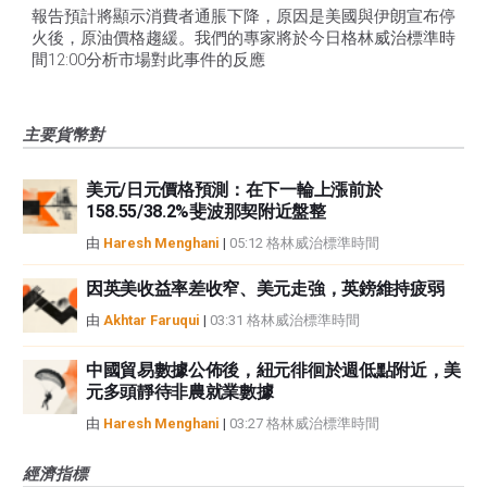
報告預計將顯示消費者通脹下降，原因是美國與伊朗宣布停
火後，原油價格趨緩。我們的專家將於今日格林威治標準時
間12:00分析市場對此事件的反應
主要貨幣對
美元/日元價格預測：在下一輪上漲前於
158.55/38.2%斐波那契附近盤整
由
Haresh Menghani
|
05:12 格林威治標準時間
因英美收益率差收窄、美元走強，英鎊維持疲弱
由
Akhtar Faruqui
|
03:31 格林威治標準時間
中國貿易數據公佈後，紐元徘徊於週低點附近，美
元多頭靜待非農就業數據
由
Haresh Menghani
|
03:27 格林威治標準時間
經濟指標