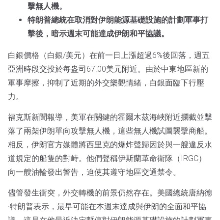
擊無人機。
特朗普總統在取消對伊朗能源基礎設施的計劃軍事打
擊後，暗示週末可能達成伊朗和平協議。
白銀價格（白銀/美元）在前一日上漲超過6%後回落，週五
亞洲時段交投於每盎司67.00美元附近。由於中東地區新的
軍事摩擦，抑制了近期的外交樂觀情緒，白銀面臨下行壓
力。
福克斯新聞報導，美軍在關鍵的霍爾木茲海峽附近攔截並擊
落了兩架伊朗單向攻擊無人機，這些無人機試圖襲擊商船。
相反，伊朗官方媒體將西里克的爆炸聲歸因於與一艘違反水
道規定的船隻的對峙。他們聲稱伊斯蘭革命衛隊（IRGC）
向一艘油輪發出警告，迫使其遵守地區交通禁令。
儘管發生衝突，外交轉機的前景仍然存在。美國總統唐納德
·特朗普表示，最早可能在本週末達成與伊朗的全面和平協