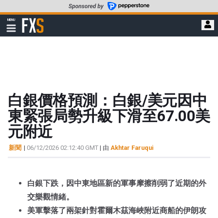
轉
至
FXStreet
MENU
主
顯
示
要
導
內
航
容
白銀價格預測：白銀/美元因中
東緊張局勢升級下滑至67.00美
元附近
新聞
|
06/12/2026 02:12:40 GMT
| 由
Akhtar Faruqui
白銀下跌，因中東地區新的軍事摩擦削弱了近期的外
交樂觀情緒。
美軍擊落了兩架針對霍爾木茲海峽附近商船的伊朗攻