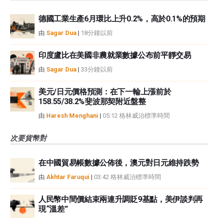
德國工業生產6月環比上升0.2%，高於0.1%的預期
由
Sagar Dua
|
18分鐘以前
印度盧比在美國非農就業數據公布前平靜交易
由
Sagar Dua
|
33分鐘以前
美元/日元價格預測：在下一輪上漲前於
158.55/38.2%斐波那契附近盤整
由
Haresh Menghani
|
05:12 格林威治標準時間
次要貨幣對
在中國貿易帳數據公佈後，澳元對日元維持跌勢
由
Akhtar Faruqui
|
03:42 格林威治標準時間
人民幣中間價結束兩連升調貶9基點，美伊談判再
現“溫差”