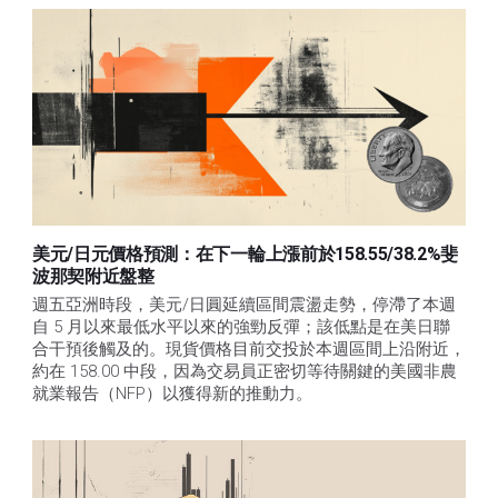
美元/日元價格預測：在下一輪上漲前於158.55/38.2%斐
波那契附近盤整
週五亞洲時段，美元/日圓延續區間震盪走勢，停滯了本週
自 5 月以來最低水平以來的強勁反彈；該低點是在美日聯
合干預後觸及的。現貨價格目前交投於本週區間上沿附近，
約在 158.00 中段，因為交易員正密切等待關鍵的美國非農
就業報告（NFP）以獲得新的推動力。 