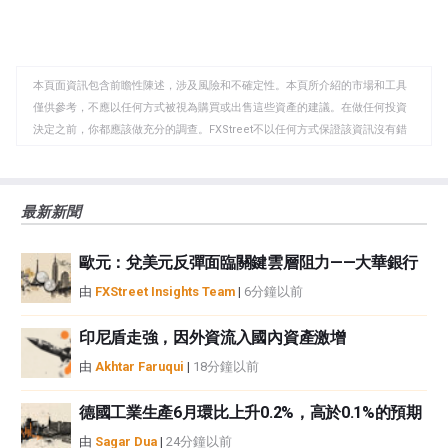
了。
享
享
製
至
至
到
WhatsApp
Telegram
剪
本頁面資訊包含前瞻性陳述，涉及風險和不確定性。本頁所介紹的市場和工具
貼
僅供參考，不應以任何方式被視為購買或出售這些資產的建議。在做任何投資
板
決定之前，你都應該做充分的調查。FXStreet不以任何方式保證該資訊沒有錯
誤、錯誤或重大錯報。它也不保證這些資料是及時的。在公開市場投資涉及很
大的風險，包括損失全部或部分投資，以及精神上的痛苦。所有與投資有關的
風險、損失和成本，包括本金的全部損失，均由您負責。本文僅代表作者個人
最新新聞
觀點，並不代表FXStreet或其廣告商的官方政策或立場。作者不對本頁連結的
資訊負責。
歐元：兌美元反彈面臨關鍵雲層阻力——大華銀行
如果文章正文中沒有明確提到，在撰寫本文時，作者在本文中提到的任何股票
中都沒有頭寸，也沒有與文中提到的任何公司有業務關係。除了FXStreet，作
由
FXStreet Insights Team
|
6分鐘以前
者沒有收到撰寫這篇文章的報酬。
FXStreet和作者不提供個性化的建議。作者對該資訊的準確性、完整性或適用
印尼盾走強，因外資流入國內資產激增
性不作任何陳述。FXStreet和作者將不承擔任何錯誤，遺漏或任何損失，傷害
由
Akhtar Faruqui
|
18分鐘以前
或損害由此資訊及其顯示或使用引起的。錯誤和遺漏除外。本文作者和
FXStreet並非註冊投資顧問，本文內容無意提供任何投資建議。
德國工業生產6月環比上升0.2%，高於0.1%的預期
由
Sagar Dua
|
24分鐘以前