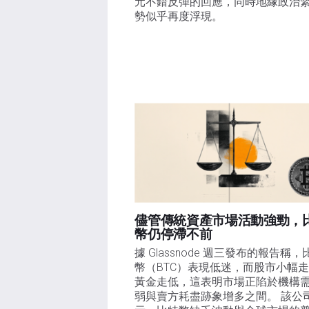
元不錯反彈的回應，同時地緣政治
勢似乎再度浮現。
儘管傳統資產市場活動強勁，
幣仍停滯不前
據 Glassnode 週三發布的報告稱，
幣（BTC）表現低迷，而股市小幅
黃金走低，這表明市場正陷於機構
弱與賣方耗盡跡象增多之間。 該公