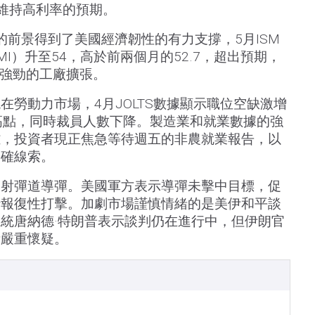
期維持高利率的預期。
的前景得到了美國經濟韌性的有力支撐，5月ISM
I）升至54，高於前兩個月的52.7，超出預期，
最強勁的工廠擴張。
在勞動力市場，4月JOLTS數據顯示職位空缺激增
兩年高點，同時裁員人數下降。製造業和就業數據的強
雜，投資者現正焦急等待週五的非農就業報告，以
明確線索。
發射彈道導彈。美國軍方表示導彈未擊中目標，促
行報復性打擊。加劇市場謹慎情緒的是美伊和平談
統唐納德·特朗普表示談判仍在進行中，但伊朗官
示嚴重懷疑。