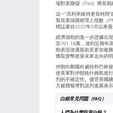
場對美聯儲（Fed）將長
這一"高利率維持更長時間"
製造業採購經理人指數（PM
標誌著自2022年5月以來
經濟強勁的進一步證據出現
至761.18萬，達到近
勁表現使通脹前景更加複
獲取貨幣政策未來走向的
伊朗向鄰國科威特和巴林
使美軍對伊朗格什姆島進
判的不確定性。儘管美國總
方媒體報導對談判進展表
白銀常見問題（FAQ）
人們為什麽投資白銀？