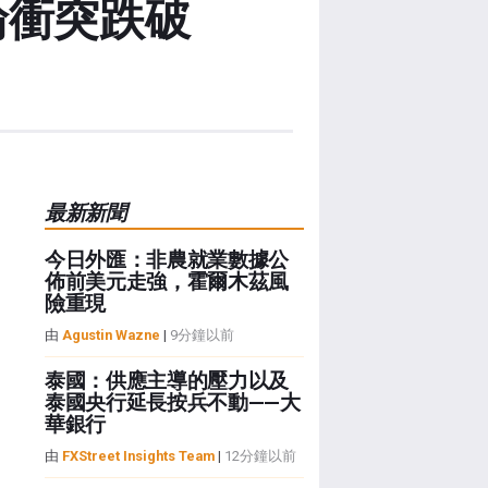
輪衝突跌破
最新新聞
今日外匯：非農就業數據公
佈前美元走強，霍爾木茲風
險重現
由
Agustin Wazne
|
9分鐘以前
泰國：供應主導的壓力以及
泰國央行延長按兵不動——大
華銀行
由
FXStreet Insights Team
|
12分鐘以前