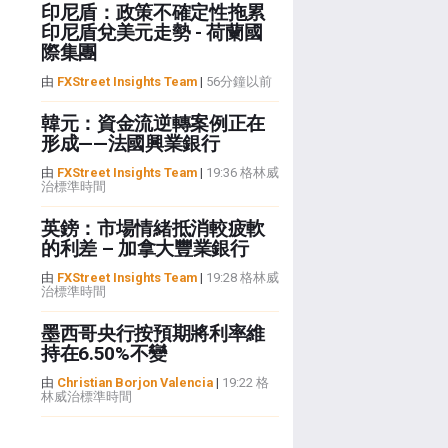
印尼盾：政策不確定性拖累
印尼盾兌美元走勢 - 荷蘭國
際集團
由
FXStreet Insights Team
|
56分鐘以前
韓元：資金流逆轉案例正在
形成——法國興業銀行
由
FXStreet Insights Team
|
19:36 格林威
治標準時間
英鎊：市場情緒抵消較疲軟
的利差 – 加拿大豐業銀行
由
FXStreet Insights Team
|
19:28 格林威
治標準時間
墨西哥央行按預期將利率維
持在6.50%不變
由
Christian Borjon Valencia
|
19:22 格
林威治標準時間