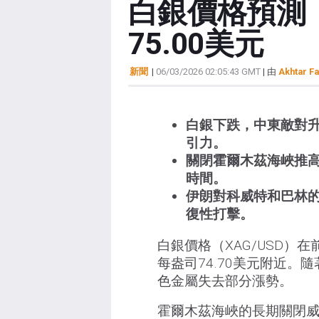
白銀價格預測
75.00美元
新聞
|
06/03/2026 02:05:43 GMT
| 由
Akhtar Fa
白銀下跌，中東敵對
引力。
關閉霍爾木茲海峽推
時間。
伊朗對科威特和巴林
復性打擊。
白銀價格（XAG/USD
每盎司74.70美元附近
色金屬失去部分漲勢。
霍爾木茲海峽的長期關閉