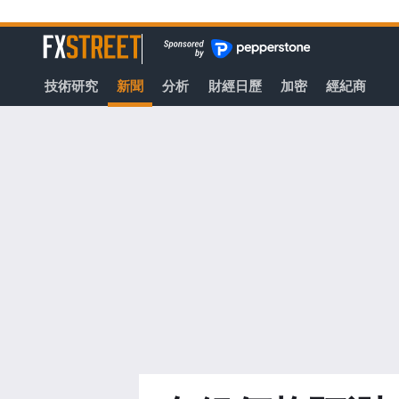
轉
至
FXStreet
主
要
技術研究
新聞
分析
財經日歷
加密
經紀商
內
容