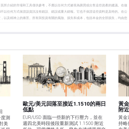
本頁所介紹的市場和工具僅供參考，不應以任何方式被視為購買或出售這些資產的建議。在做
eet不以任何方式保證該資訊沒有錯誤、錯誤或重大錯報。它也不保證這些資料是及時的。在公
資，以及精神上的痛苦。所有與投資有關的風險、損失和成本，包括本金的全部損失，均由您
et或其廣告商的官方政策或立場。作者不對本頁連結的資訊負責。
在本文中提到的任何股票中都沒有頭寸，也沒有與文中提到的任何公司有業務關係。除了
訊的準確性、完整性或適用性不作任何陳述。FXStreet和作者將不承擔任何錯誤，遺漏或任何損
遺漏除外。本文作者和FXStreet並非註冊投資顧問，本文內容無意提供任何投資建議。
歐元/美元回落至接近1.1510的兩日
黃金
低點
附
回
EUR/USD 面臨一些新的下行壓力，並在
黃金
一度測
週四北美時段後段重新測試 1.1500 附近
持略
是對美