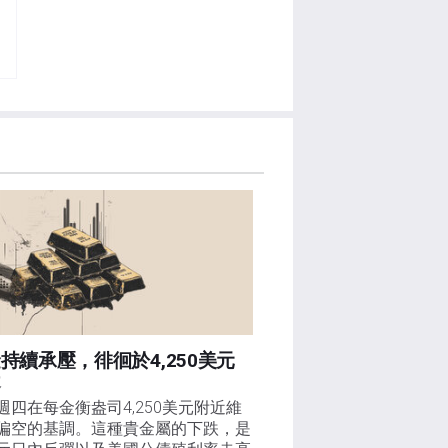
持續承壓，徘徊於4,250美元
近
週四在每金衡盎司4,250美元附近維
偏空的基調。這種貴金屬的下跌，是