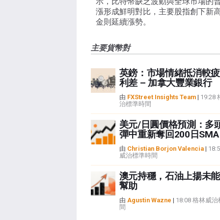
示，比特幣缺乏波動與全球市場的
漲形成鮮明對比，主要股指創下新
金則延續漲勢。
主要貨幣對
英鎊：市場情緒抵消較疲
利差 – 加拿大豐業銀行
由
FXStreet Insights Team
|
19:2
治標準時間
美元/日圓價格預測：多
彈中重新奪回200日SMA
由
Christian Borjon Valencia
|
18:
威治標準時間
澳元持穩，石油上揚未能
幫助
由
Agustin Wazne
|
18:08 格林威
間