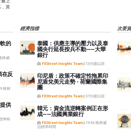
普遍上
高，黃
經濟指標
次要
軟的
泰國：供應主導的壓力以及泰
國央行延長按兵不動——大華
銀行
8 格林威
由
FXStreet Insights Team
|
13分鐘以前
頭在反
印尼盾：政策不確定性拖累印
尼盾兌美元走勢 - 荷蘭國際集
團
59 格林
由
FXStreet Insights Team
|
57分鐘以前
提供
韓元：資金流逆轉案例正在形
成——法國興業銀行
治標準時
由
FXStreet Insights Team
|
19:36 格林威
治標準時間