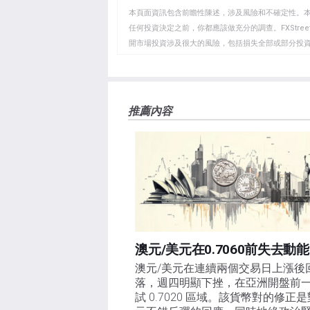
WhatsApp
Telegram
剪
本頁面資訊包含前瞻性陳述，涉及風險和不確定性。
貼
任何投資決定之前，你都應該做充分的調查。FXStr
開市場投資涉及很大的風險，包括損失全部或部分投
板
負責。本文僅代表作者個人觀點，並不代表FXStre
如果文章正文中沒有明確提到，在撰寫本文時，作者
FXStreet，作者沒有收到撰寫這篇文章的報酬。
FXStreet和作者不提供個性化的建議。作者對該資
推薦內容
失，傷害或損害由此資訊及其顯示或使用引起的。錯誤和
澳元/美元在0.7060前失去動能
澳元/美元在連續兩個交易日上漲後
落，週四明顯下挫，在亞洲開盤前
試 0.7020 區域。該貨幣對的修正