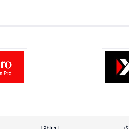
戶
FXStreet
法