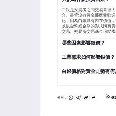
白銀是投資者之間交易量很大
介。盡管沒有黃金那麽受歡迎
化，因為白銀具有內在價值，
以以金幣或金條的形式購買實
交易。交易所交易基金追蹤國
哪些因素影響銀價？
銀價可能會受到多種因素的影
白銀價格因其避險地位而上漲
工業需求如何影響銀價？
銀往往會隨著利率的降低而上
銀被廣泛應用於工業，特別是
以美元（XAG/USD）定價
高的金屬之一，比銅和金還要
白銀價格對黃金走勢有何
高銀價。其他因素，如投資需
降低價格。美國、中國和印度
響價格。
白銀價格往往跟隨黃金的走勢
國，它們的大型工業部門在各
為避險資產的地位是相似的。
也在決定金價方面發揮了關鍵
司數，可能有助於確定兩種金
被低估或黃金被高估的一個指
信
分享：
分
分
複
了。
享
享
製
至
至
到