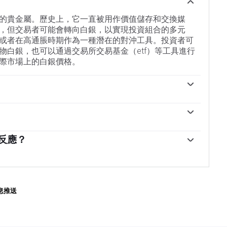
的貴金屬。歷史上，它一直被用作價值儲存和交換媒
，但交易者可能會轉向白銀，以實現投資組合的多元
或者在高通脹時期作為一種潛在的對沖工具。投資者可
物白銀，也可以通過交易所交易基金（etf）等工具進行
際市場上的白銀價格。
響。地緣政治不穩定或對經濟深度衰退的擔憂，可能使
，盡管其上漲幅度不及黃金。作為一種無收益資產，白
漲。它的變動還取決於美元（USD）的表現，因為資產是
在電子或太陽能等領域，因為它是所有金屬中導電性最
的。美元走強往往會抑製銀價上漲，而美元走弱則可能會推
高。需求的激增可能會提高價格，而需求的下降往往會
反應？
求、采礦供應（白銀比黃金豐富得多）和回收率也會影
經濟的動態也可能導致價格波動：對於美國，尤其是中
。當金價上漲時，白銀通常也會隨之上漲，因為它們作
種工藝中使用白銀；在印度，消費者對黃金珠寶的需求
黃金/白銀比率顯示了等於一盎司黃金價值所需的白銀盎
作用。
屬之間的相對估值。一些投資者可能認為高比率是白銀
標。相反，較低的比率可能表明黃金相對於白銀被低估
息推送