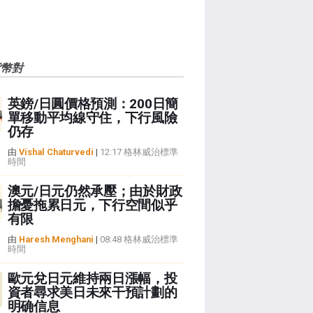
貨幣對
英鎊/日圓價格預測：200日簡
單移動平均線守住，下行風險
仍存
由
Vishal Chaturvedi
|
12:17 格林威治標準
時間
澳元/日元仍然承壓；由於財政
擔憂拖累日元，下行空間似乎
有限
由
Haresh Menghani
|
08:48 格林威治標準
時間
歐元兌日元維持兩日漲幅，投
資者尋求美日未來干預計劃的
明确信息