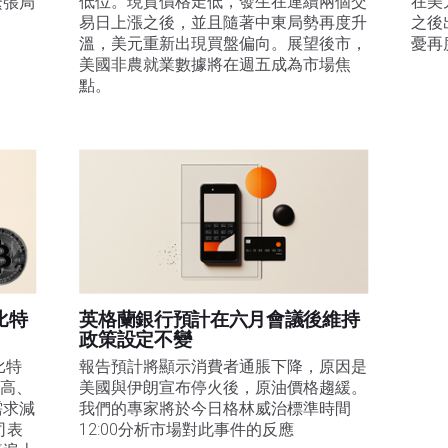
低位。現貨價格走低，發生在連續兩個交
在美
緊張局
易日上漲之後，並且隨著中東局勢再度升
之後
溫，美元重新出現買盤偏向。展望後市，
憂再
美國非農就業數據將在週五成為市場焦
點。
比特
英格蘭銀行預計在六月會議後維持
政策設定不變
比特
報告預計將顯示消費者通脹下降，原因是
走高、
美國與伊朗宣布停火後，原油價格趨緩。
需求減
我們的專家將於今日格林威治標準時間
司表
12:00分析市場對此事件的反應