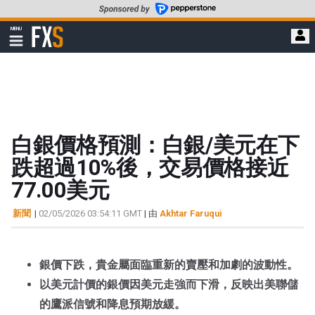
轉
至
FXStreet
MENU
主
顯
示
要
導
內
航
容
白銀價格預測：白銀/美元在下
跌超過10%後，交易價格接近
77.00美元
新聞
|
02/05/2026 03:54:11 GMT
| 由
Akhtar Faruqui
銀價下跌，貴金屬面臨重新的賣壓和加劇的波動性。
以美元計價的銀價因美元走強而下滑，反映出美聯儲
的鷹派信號和降息預期放緩。