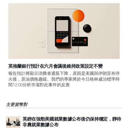
英格蘭銀行預計在六月會議後維持政策設定不變
報告預計將顯示消費者通脹下降，原因是美國與伊朗宣布停
火後，原油價格趨緩。我們的專家將於今日格林威治標準時
間12:00分析市場對此事件的反應
主要貨幣對
英鎊在強勁美國就業數據公布後仍保持穩定，靜待
非農就業數據公布