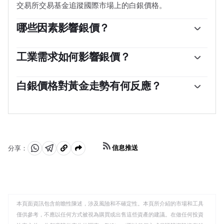
交易所交易基金追蹤國際市場上的白銀價格。
哪些因素影響銀價？
銀價可能會受到多種因素的影響。地緣政治不穩定或對經
濟深度衰退的擔憂，可能使白銀價格因其避險地位而上
工業需求如何影響銀價？
漲，盡管其上漲幅度不及黃金。作為一種無收益資產，白
銀被廣泛應用於工業，特別是在電子或太陽能等領域，因
銀往往會隨著利率的降低而上漲。它的變動還取決於美元
為它是所有金屬中導電性最高的金屬之一，比銅和金還要
白銀價格對黃金走勢有何反應？
（USD）的表現，因為資產是以美元（XAG/USD）定價
高。需求的激增可能會提高價格，而需求的下降往往會降
的。美元走強往往會抑製銀價上漲，而美元走弱則可能會
白銀價格往往跟隨黃金的走勢。當金價上漲時，白銀通常
低價格。美國、中國和印度經濟的動態也可能導致價格波
推高銀價。其他因素，如投資需求、采礦供應（白銀比黃
也會隨之上漲，因為它們作為避險資產的地位是相似的。
動：對於美國，尤其是中國，它們的大型工業部門在各種
金豐富得多）和回收率也會影響價格。
黃金/白銀比率顯示了等於一盎司黃金價值所需的白銀盎司
工藝中使用白銀；在印度，消費者對黃金珠寶的需求也在
數，可能有助於確定兩種金屬之間的相對估值。一些投資
決定金價方面發揮了關鍵作用。
者可能認為高比率是白銀被低估或黃金被高估的一個指
信息推送
分享：
標。相反，較低的比率可能表明黃金相對於白銀被低估
分
分
複
了。
享
享
製
至
至
到
WhatsApp
Telegram
剪
本頁面資訊包含前瞻性陳述，涉及風險和不確定性。本頁所介紹的市場和工具
貼
僅供參考，不應以任何方式被視為購買或出售這些資產的建議。在做任何投資