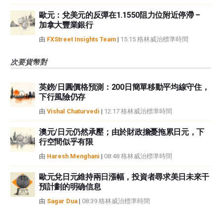
歐元：兌美元的反彈在1.1550阻力位附近停滯 –
加拿大豐業銀行
由
FXStreet Insights Team
|
15:15 格林威治標準時間
次要貨幣對
英鎊/日圓價格預測：200日簡單移動平均線守住，
下行風險仍存
由
Vishal Chaturvedi
|
12:17 格林威治標準時間
澳元/日元仍然承壓；由於財政擔憂拖累日元，下
行空間似乎有限
由
Haresh Menghani
|
08:48 格林威治標準時間
歐元兌日元維持兩日漲幅，投資者尋求美日未來干
預計劃的明确信息
由
Sagar Dua
|
08:39 格林威治標準時間