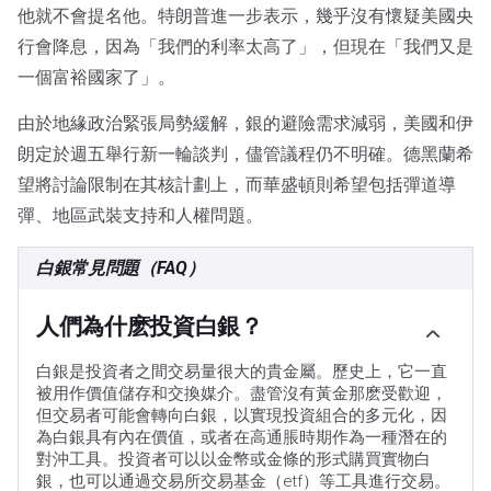
他就不會提名他。特朗普進一步表示，幾乎沒有懷疑美國央
行會降息，因為「我們的利率太高了」，但現在「我們又是
一個富裕國家了」。
由於地緣政治緊張局勢緩解，銀的避險需求減弱，美國和伊
朗定於週五舉行新一輪談判，儘管議程仍不明確。德黑蘭希
望將討論限制在其核計劃上，而華盛頓則希望包括彈道導
彈、地區武裝支持和人權問題。
白銀常見問題（FAQ）
人們為什麽投資白銀？
白銀是投資者之間交易量很大的貴金屬。歷史上，它一直
被用作價值儲存和交換媒介。盡管沒有黃金那麽受歡迎，
但交易者可能會轉向白銀，以實現投資組合的多元化，因
為白銀具有內在價值，或者在高通脹時期作為一種潛在的
對沖工具。投資者可以以金幣或金條的形式購買實物白
銀，也可以通過交易所交易基金（etf）等工具進行交易。