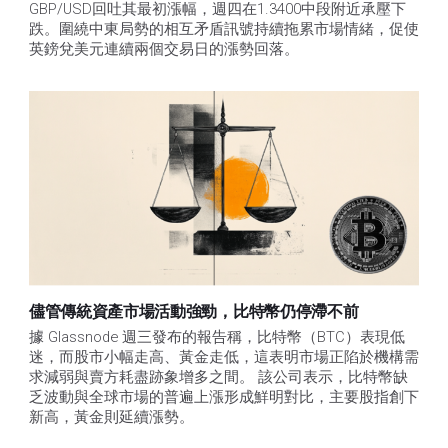
GBP/USD回吐其最初漲幅，週四在1.3400中段附近承壓下
跌。圍繞中東局勢的相互矛盾訊號持續拖累市場情緒，促使
英鎊兌美元連續兩個交易日的漲勢回落。
儘管傳統資產市場活動強勁，比特幣仍停滯不前
據 Glassnode 週三發布的報告稱，比特幣（BTC）表現低
迷，而股市小幅走高、黃金走低，這表明市場正陷於機構需
求減弱與賣方耗盡跡象增多之間。 該公司表示，比特幣缺
乏波動與全球市場的普遍上漲形成鮮明對比，主要股指創下
新高，黃金則延續漲勢。