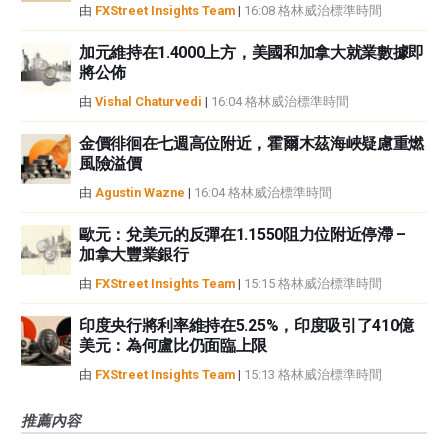
由
FXStreet Insights Team
|
16:08 格林威治標準時間
加元維持在1.4000上方，美國和加拿大就業數據即
將公佈
由
Vishal Chaturvedi
|
16:04 格林威治標準時間
金價徘徊在七週高位附近，霍爾木茲海峽疑慮重燃
風險溢價
由
Agustin Wazne
|
16:04 格林威治標準時間
歐元：兌美元的反彈在1.1550阻力位附近停滯 –
加拿大豐業銀行
由
FXStreet Insights Team
|
15:15 格林威治標準時間
印度央行將利率維持在5.25%，印度吸引了410億
美元：為何盧比仍面臨上限
由
FXStreet Insights Team
|
15:13 格林威治標準時間
推薦內容