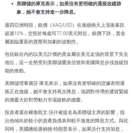
美聯儲的庫克表示，如果沒有更明確的通脹放緩跡
象，她不會支持進一步降息。
週四亞洲時段，銀價（XAG/USD）在連續兩天上漲後暴跌
超過10%，交投於每盎司77.00美元附近。銀價下跌，貴金
屬面臨重新的賣壓和加劇的波動性。
包括銀在內的以美元計價的貴金屬在美元走強的背景下失去
地位，這一走勢受到美聯儲鷹派信號和美國降息步伐放緩預
期的推動。
美聯儲理事麗莎·庫克表示，如果沒有更明確的證據表明通
脹正在放緩，她不會支持再次降息，強調對停滯的通貨緊縮
的擔憂大於對勞動力市場疲軟的擔憂。
投資者還在權衡凱文·沃什被提名為美聯儲主席的影響，指
出他傾向於較小的資產負債表和較不激進的降息方式。與此
同時，美國總統唐納德·特朗普表示，如果沃什支持加息，