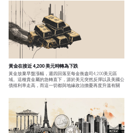
黃金在接近 4,200 美元時轉為下跌
黃金放棄早盤漲幅，週四回落至每金衡盎司4,200美元區
域。這種貴金屬的急轉直下，源於美元突然反彈以及美國公
債殖利率走高，而這一切都與地緣政治擔憂再度升溫有關