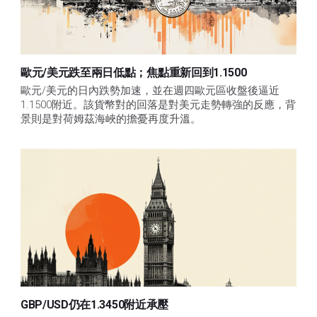
歐元/美元跌至兩日低點；焦點重新回到1.1500
歐元/美元的日內跌勢加速，並在週四歐元區收盤後逼近
1.1500附近。該貨幣對的回落是對美元走勢轉強的反應，背
景則是對荷姆茲海峽的擔憂再度升溫。
GBP/USD仍在1.3450附近承壓