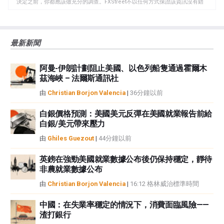
板
決定之前，你都應該做充分的調查。FXStreet不以任何方式保證該資訊沒有錯
誤、錯誤或重大錯報。它也不保證這些資料是及時的。在公開市場投資涉及很
大的風險，包括損失全部或部分投資，以及精神上的痛苦。所有與投資有關的
風險、損失和成本，包括本金的全部損失，均由您負責。本文僅代表作者個人
最新新聞
觀點，並不代表FXStreet或其廣告商的官方政策或立場。作者不對本頁連結的
資訊負責。
阿曼-伊朗計劃阻止美國、以色列船隻通過霍爾木
如果文章正文中沒有明確提到，在撰寫本文時，作者在本文中提到的任何股票
茲海峽 – 法爾斯通訊社
中都沒有頭寸，也沒有與文中提到的任何公司有業務關係。除了FXStreet，作
者沒有收到撰寫這篇文章的報酬。
由
Christian Borjon Valencia
|
36分鐘以前
FXStreet和作者不提供個性化的建議。作者對該資訊的準確性、完整性或適用
性不作任何陳述。FXStreet和作者將不承擔任何錯誤，遺漏或任何損失，傷害
白銀價格預測：美國美元反彈在美國就業報告前給
白銀/美元帶來壓力
或損害由此資訊及其顯示或使用引起的。錯誤和遺漏除外。本文作者和
FXStreet並非註冊投資顧問，本文內容無意提供任何投資建議。
由
Ghiles Guezout
|
44分鐘以前
英鎊在強勁美國就業數據公布後仍保持穩定，靜待
非農就業數據公布
由
Christian Borjon Valencia
|
16:12 格林威治標準時間
中國：在失業率穩定的情況下，消費面臨風險——
渣打銀行