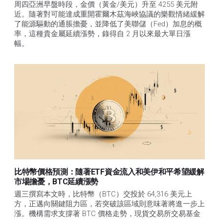
周四亞洲早盤時段，金價（黃金/美元）升至 4255 美元附
近。隨著對可能達成重開霍爾木茲海峽協議的樂觀情緒緩解
了能源驅動的通脹擔憂，並降低了美聯儲（Fed）加息的概
率，這種貴金屬延續漲勢，錄得自 2 月以來最大單日漲
幅。 
比特幣價格預測：隨著ETF資金流入和美伊和平希望緩解
市場擔憂，BTC延續漲勢
週三撰寫本文時，比特幣（BTC）交投於 64,316 美元上
方，正邁向關鍵阻力區，若突破該區域則意味著將進一步上
漲。機構需求支撐著 BTC 價格走勢，現貨交易所交易基金