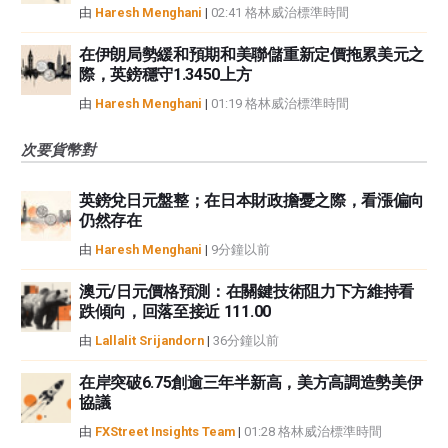
由
Haresh Menghani
|
02:41 格林威治標準時間
在伊朗局勢緩和預期和美聯儲重新定價拖累美元之
際，英鎊穩守1.3450上方
由
Haresh Menghani
|
01:19 格林威治標準時間
次要貨幣對
英鎊兌日元盤整；在日本財政擔憂之際，看漲偏向
仍然存在
由
Haresh Menghani
|
9分鐘以前
澳元/日元價格預測：在關鍵技術阻力下方維持看
跌傾向，回落至接近 111.00
由
Lallalit Srijandorn
|
36分鐘以前
在岸突破6.75創逾三年半新高，美方高調造勢美伊
協議
由
FXStreet Insights Team
|
01:28 格林威治標準時間