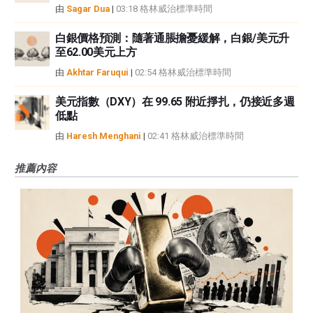
由
Sagar Dua
|
03:18 格林威治標準時間
白銀價格預測：隨著通脹擔憂緩解，白銀/美元升
至62.00美元上方
由
Akhtar Faruqui
|
02:54 格林威治標準時間
美元指數（DXY）在 99.65 附近掙扎，仍接近多週
低點
由
Haresh Menghani
|
02:41 格林威治標準時間
推薦內容