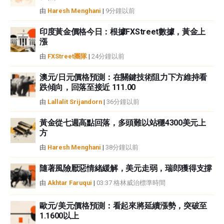
者沒有收到撰寫這篇文章的報酬。
由
Haresh Menghani
|
9分鐘以前
FXStreet和作者不提供個性化的建議。作者對該資訊的準確性、完整性或適用
性不作任何陳述。FXStreet和作者將不承擔任何錯誤，遺漏或任何損失，傷害
印度黃金價格今日：根據FXStreet數據，黃金上
漲
或損害由此資訊及其顯示或使用引起的。錯誤和遺漏除外。本文作者和
FXStreet並非註冊投資顧問，本文內容無意提供任何投資建議。
由
FXStreet團隊
|
24分鐘以前
澳元/日元價格預測：在關鍵技術阻力下方維持看
跌傾向，回落至接近 111.00
由
Lallalit Srijandorn
|
36分鐘以前
黃金從七週高點回落，多頭難以站穩4300美元上
方
由
Haresh Menghani
|
38分鐘以前
隨著風險厭惡情緒緩解，美元走弱，瑞郎獲得支撐
由
Akhtar Faruqui
|
03:37 格林威治標準時間
歐元/美元價格預測：看起來將延續漲勢，突破至
1.1600以上