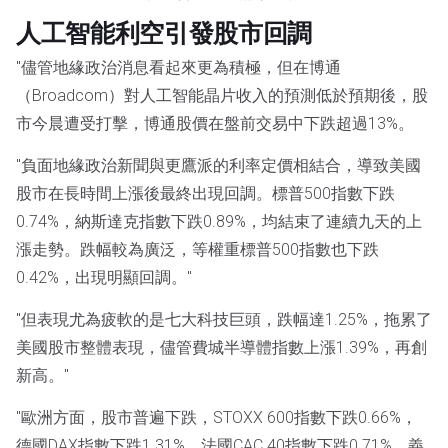
人工智能利空引發股市回調
"儘管地緣政治消息看起來更為積極，但在博通
（Broadcom）對人工智能晶片收入的預測低於預期後，股
市今晨遭受打擊，博通股價在盤前交易中下跌超過13%。
"負面地緣政治新聞與更鷹派的利率定價相結合，導致美國
股市在長時間上漲後最終出現回調。標普500指數下跌
0.74%，納斯達克指數下跌0.89%，均結束了連續九天的上
漲走勢。跌幅較為廣泛，等權重標普500指數也下跌
0.42%，出現明顯回調。"
"但表現尤為疲軟的是七大科技巨頭，跌幅達1.25%，拖累了
美國股市整體表現，儘管費城半導體指數上漲1.39%，再創
新高。"
"歐洲方面，股市普遍下跌，STOXX 600指數下跌0.66%，
德國DAX指數下跌1.31%，法國CAC 40指數下跌0.71%，義