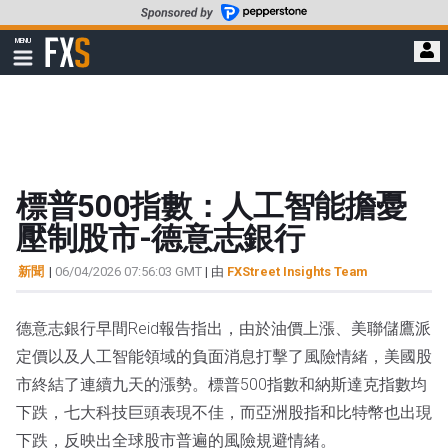
轉
至
FXStreet
MENU
主
顯
示
要
導
內
航
容
標普500指數：人工智能擔憂
壓制股市-德意志銀行
新聞
|
06/04/2026 07:56:03 GMT
| 由
FXStreet Insights Team
德意志銀行早間Reid報告指出，由於油價上漲、美聯儲鷹派
定價以及人工智能領域的負面消息打擊了風險情緒，美國股
市終結了連續九天的漲勢。標普500指數和納斯達克指數均
下跌，七大科技巨頭表現不佳，而亞洲股指和比特幣也出現
下跌，反映出全球股市普遍的風險規避情緒。