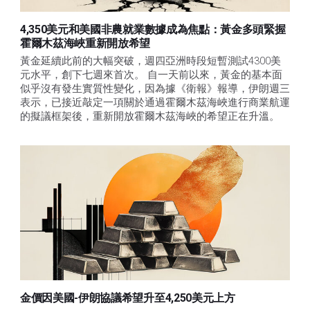
4,350美元和美國非農就業數據成為焦點：黃金多頭緊握
霍爾木茲海峽重新開放希望
黃金延續此前的大幅突破，週四亞洲時段短暫測試4300美
元水平，創下七週來首次。 自一天前以來，黃金的基本面
似乎沒有發生實質性變化，因為據《衛報》報導，伊朗週三
表示，已接近敲定一項關於通過霍爾木茲海峽進行商業航運
的擬議框架後，重新開放霍爾木茲海峽的希望正在升溫。
金價因美國-伊朗協議希望升至4,250美元上方