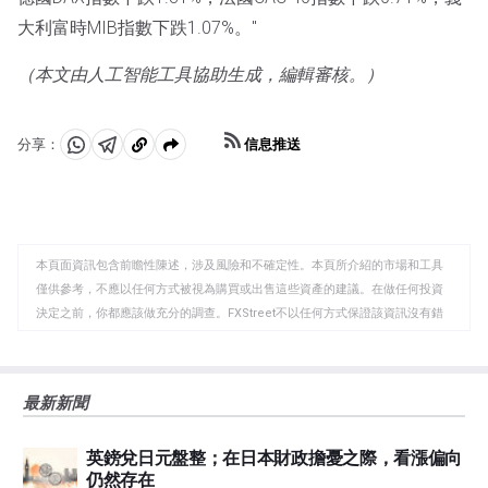
大利富時MIB指數下跌1.07%。"
（本文由人工智能工具協助生成，編輯審核。）
信息推送
分享：
分
分
複
享
享
製
至
至
到
WhatsApp
Telegram
剪
本頁面資訊包含前瞻性陳述，涉及風險和不確定性。本頁所介紹的市場和工具
貼
僅供參考，不應以任何方式被視為購買或出售這些資產的建議。在做任何投資
板
決定之前，你都應該做充分的調查。FXStreet不以任何方式保證該資訊沒有錯
誤、錯誤或重大錯報。它也不保證這些資料是及時的。在公開市場投資涉及很
大的風險，包括損失全部或部分投資，以及精神上的痛苦。所有與投資有關的
風險、損失和成本，包括本金的全部損失，均由您負責。本文僅代表作者個人
最新新聞
觀點，並不代表FXStreet或其廣告商的官方政策或立場。作者不對本頁連結的
資訊負責。
英鎊兌日元盤整；在日本財政擔憂之際，看漲偏向
如果文章正文中沒有明確提到，在撰寫本文時，作者在本文中提到的任何股票
仍然存在
中都沒有頭寸，也沒有與文中提到的任何公司有業務關係。除了FXStreet，作